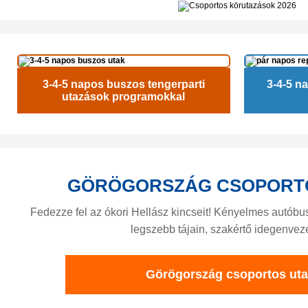
3-4-5 napos buszos tengerparti
3-4-5 n
utazások programokkal
GÖRÖGORSZÁG CSOPORT
Fedezze fel az ókori Hellász kincseit! Kényelmes autób
legszebb tájain, szakértő idegenvez
Görögország csoportos ut