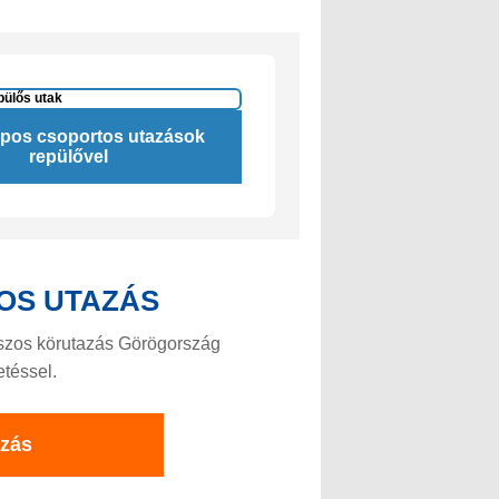
apos csoportos utazások
repülővel
OS UTAZÁS
uszos körutazás Görögország
etéssel.
azás