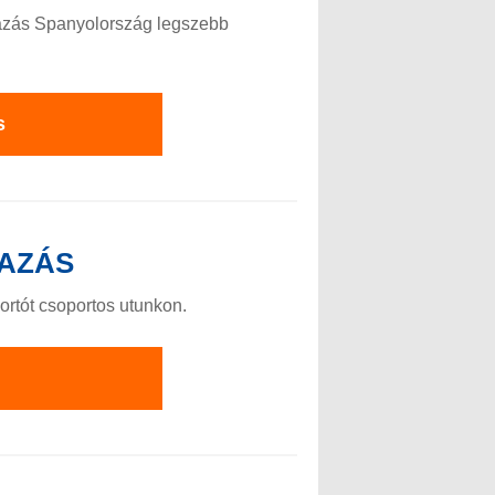
tazás Spanyolország legszebb
s
AZÁS
ortót csoportos utunkon.