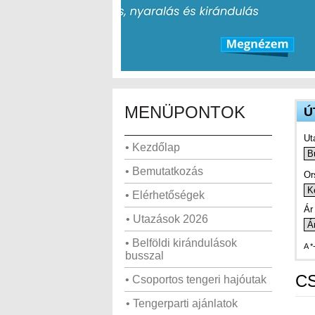
MENÜPONTOK
Ú
Ut
• Kezdőlap
• Bemutatkozás
Or
• Elérhetőségek
Ár 
• Utazások 2026
• Belföldi kirándulások
A *
busszal
C
• Csoportos tengeri hajóutak
• Tengerparti ajánlatok