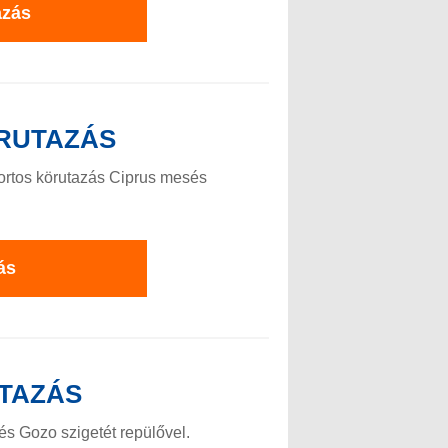
azás
RUTAZÁS
ortos körutazás Ciprus mesés
ás
TAZÁS
és Gozo szigetét repülővel.