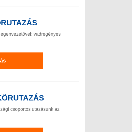
ÖRUTAZÁS
idegenvezetővel: vadregényes
zás
KÖRUTAZÁS
szági csoportos utazásunk az