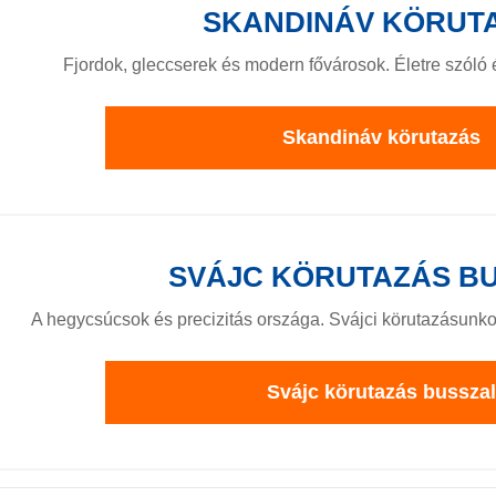
SKANDINÁV KÖRUT
Fjordok, gleccserek és modern fővárosok. Életre szól
Skandináv körutazás
SVÁJC KÖRUTAZÁS B
A hegycsúcsok és precizitás országa. Svájci körutazásunko
Svájc körutazás busszal