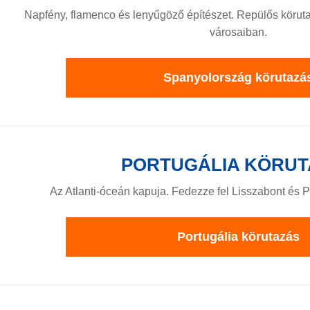
Napfény, flamenco és lenyűgöző építészet. Repülős köru
városaiban.
Spanyolország körutazá
PORTUGÁLIA KÖRUT
Az Atlanti-óceán kapuja. Fedezze fel Lisszabont és P
Portugália körutazás