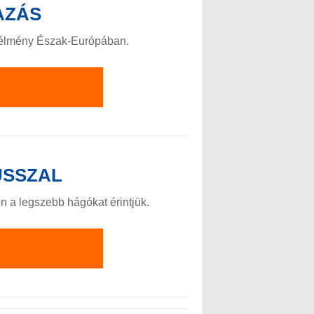
AZÁS
ó élmény Észak-Európában.
USSZAL
n a legszebb hágókat érintjük.