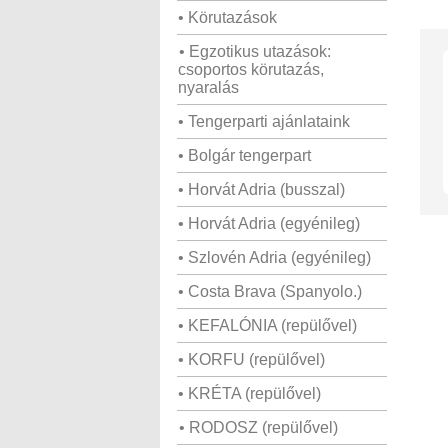
• Körutazások
• Egzotikus utazások:
csoportos körutazás,
nyaralás
• Tengerparti ajánlataink
• Bolgár tengerpart
• Horvát Adria (busszal)
• Horvát Adria (egyénileg)
• Szlovén Adria (egyénileg)
• Costa Brava (Spanyolo.)
• KEFALÓNIA (repülővel)
• KORFU (repülővel)
• KRÉTA (repülővel)
• RODOSZ (repülővel)