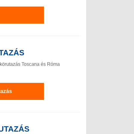
TAZÁS
s körutazás Toscana és Róma
tazás
UTAZÁS