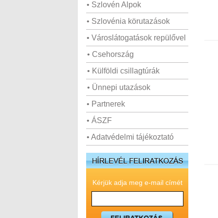
• Szlovén Alpok
• Szlovénia körutazások
• Városlátogatások repülővel
• Csehország
• Külföldi csillagtúrák
• Ünnepi utazások
• Partnerek
• ÁSZF
• Adatvédelmi tájékoztató
Kérjük adja meg e-mail címét