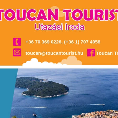
+36 70 369 0226, (+36 1) 707 4958
toucan@toucantourist.hu
Toucan T