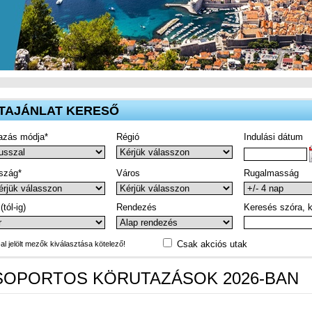
TAJÁNLAT KERESŐ
azás módja*
Régió
Indulási dátum
szág*
Város
Rugalmasság
(tól-ig)
Rendezés
Keresés szóra, k
Csak akciós utak
-al jelölt mezők kiválasztása kötelező!
SOPORTOS KÖRUTAZÁSOK 2026-BAN