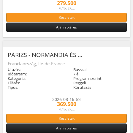
279.500
Ft/fő, 2F,...
Részletek
Ajánlatkérés
PÁRIZS - NORMANDIA ÉS ...
Franciaország, Ile-de-France
Utazás:
Busszal
Időtartam:
7 éj
Kategória:
Program szerint
Ellátás:
Reggeli
Típus:
Körutazás
2026-08-16-tól
369.500
Ft/fő, 2F,...
Részletek
Ajánlatkérés