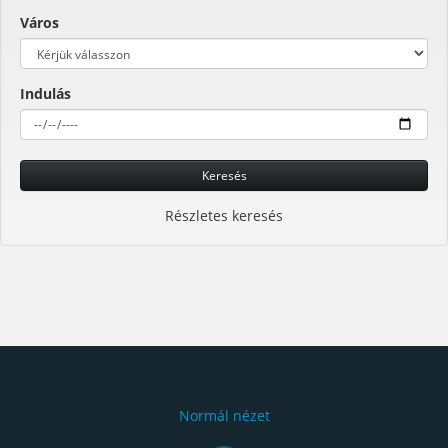
Város
Indulás
Keresés
Részletes keresés
Normál nézet