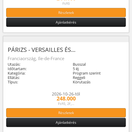
Ft/fő
Részletek
Ajánlatkérés
PÁRIZS - VERSAILLES ÉS...
Franciaország, Ile-de-France
Utazás:
Busszal
Időtartam:
5 éj
Kategória:
Program szerint
Ellátás:
Reggeli
Típus:
Körutazás
2026-10-26-tól
248.000
Ft/fő, 2F,...
Részletek
Ajánlatkérés