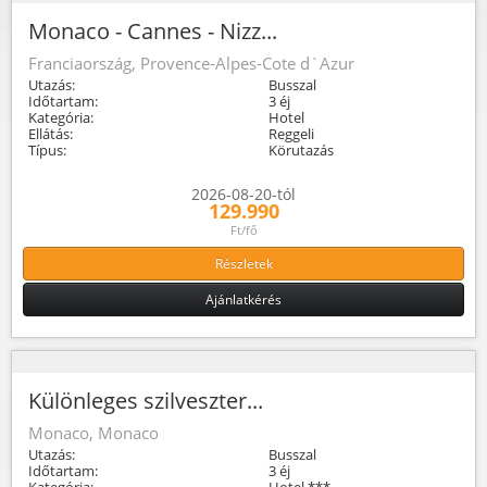
Monaco - Cannes - Nizz...
Franciaország, Provence-Alpes-Cote d`Azur
Utazás:
Busszal
Időtartam:
3 éj
Kategória:
Hotel
Ellátás:
Reggeli
Típus:
Körutazás
2026-08-20-tól
129.990
Ft/fő
Részletek
Ajánlatkérés
Különleges szilveszter...
Monaco, Monaco
Utazás:
Busszal
Időtartam:
3 éj
Kategória:
Hotel ***