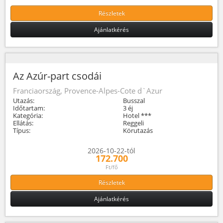
Részletek
Ajánlatkérés
Az Azúr-part csodái
Franciaország, Provence-Alpes-Cote d`Azur
Utazás:
Busszal
Időtartam:
3 éj
Kategória:
Hotel ***
Ellátás:
Reggeli
Típus:
Körutazás
2026-10-22-tól
172.700
Ft/fő
Részletek
Ajánlatkérés