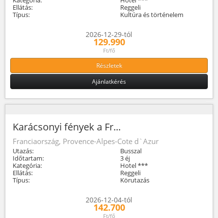
Ellátás:
Reggeli
Típus:
Kultúra és történelem
2026-12-29-tól
129.990
Ft/fő
Részletek
Ajánlatkérés
Karácsonyi fények a Fr...
Franciaország, Provence-Alpes-Cote d`Azur
Utazás:
Busszal
Időtartam:
3 éj
Kategória:
Hotel ***
Ellátás:
Reggeli
Típus:
Körutazás
2026-12-04-tól
142.700
Ft/fő