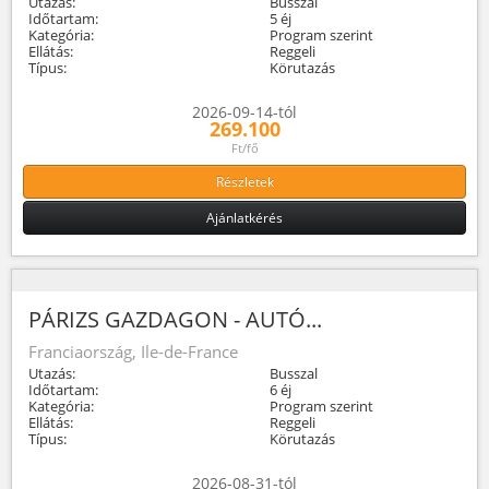
Utazás:
Busszal
Időtartam:
5 éj
Kategória:
Program szerint
Ellátás:
Reggeli
Típus:
Körutazás
2026-09-14-tól
269.100
Ft/fő
Részletek
Ajánlatkérés
PÁRIZS GAZDAGON - AUTÓ...
Franciaország, Ile-de-France
Utazás:
Busszal
Időtartam:
6 éj
Kategória:
Program szerint
Ellátás:
Reggeli
Típus:
Körutazás
2026-08-31-tól