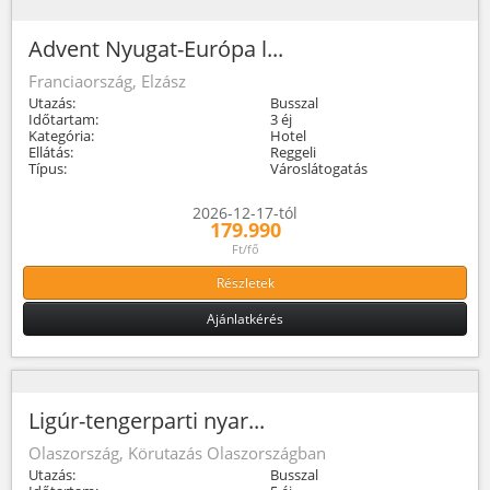
Advent Nyugat-Európa l...
Franciaország, Elzász
Utazás:
Busszal
Időtartam:
3 éj
Kategória:
Hotel
Ellátás:
Reggeli
Típus:
Városlátogatás
2026-12-17-tól
179.990
Ft/fő
Részletek
Ajánlatkérés
Ligúr-tengerparti nyar...
Olaszország, Körutazás Olaszországban
Utazás:
Busszal