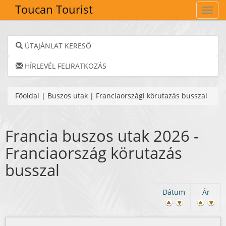
Toucan Tourist
Navig
ÚTAJÁNLAT KERESŐ
HÍRLEVÉL FELIRATKOZÁS
Főoldal
|
Buszos utak
|
Franciaországi körutazás busszal
Francia buszos utak 2026 -
Franciaország körutazás
busszal
Dátum
Ár