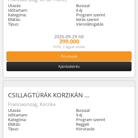
Utazás:
Busszal
Időtartam:
6 éj
Kategória:
Program szerint
Ellátás:
leírás szerint
Típus:
Városlátogatás
2026-09-29-tól
399.000
Ft/fő, 2 ágyas szoba
Részletek
Ajánlatkérés
CSILLAGTÚRÁK KORZIKÁN ...
Franciaország, Korzika
Utazás:
Busszal
Időtartam:
9 éj
Kategória:
Program szerint
Ellátás:
Reggeli
Típus:
Körutazás