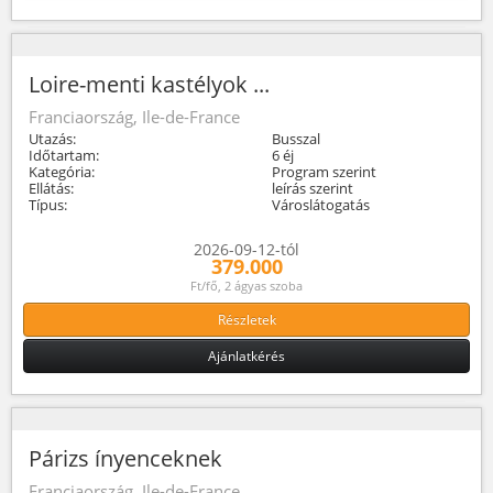
Loire-menti kastélyok ...
Franciaország, Ile-de-France
Utazás:
Busszal
Időtartam:
6 éj
Kategória:
Program szerint
Ellátás:
leírás szerint
Típus:
Városlátogatás
2026-09-12-tól
379.000
Ft/fő, 2 ágyas szoba
Részletek
Ajánlatkérés
Párizs ínyenceknek
Franciaország, Ile-de-France