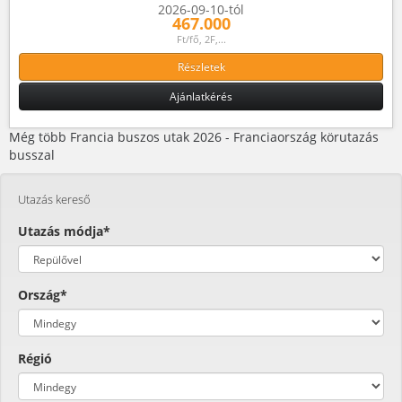
2026-09-10-tól
467.000
Ft/fő, 2F,...
Részletek
Ajánlatkérés
Még több Francia buszos utak 2026 - Franciaország körutazás
busszal
Utazás kereső
Utazás módja*
Ország*
Régió