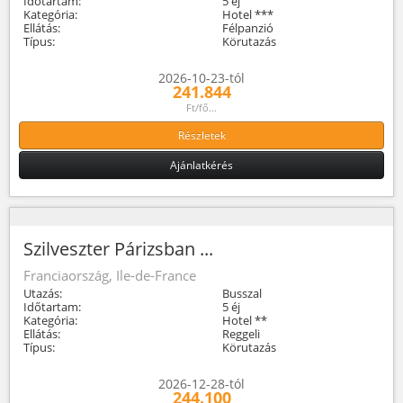
Időtartam:
5 éj
Kategória:
Hotel ***
Ellátás:
Félpanzió
Típus:
Körutazás
2026-10-23-tól
241.844
Ft/fő...
Részletek
Ajánlatkérés
Szilveszter Párizsban ...
Franciaország, Ile-de-France
Utazás:
Busszal
Időtartam:
5 éj
Kategória:
Hotel **
Ellátás:
Reggeli
Típus:
Körutazás
2026-12-28-tól
244.100