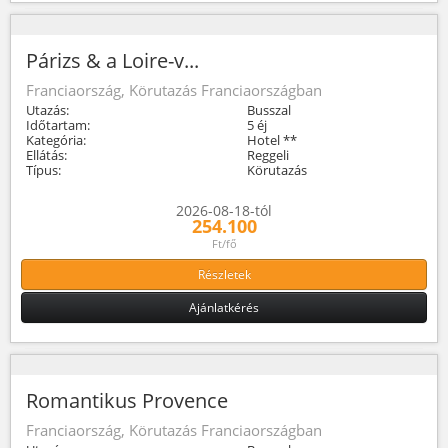
Párizs & a Loire-v...
Franciaország, Körutazás Franciaországban
Utazás:
Busszal
Időtartam:
5 éj
Kategória:
Hotel **
Ellátás:
Reggeli
Típus:
Körutazás
2026-08-18-tól
254.100
Ft/fő
Részletek
Ajánlatkérés
Romantikus Provence
Franciaország, Körutazás Franciaországban