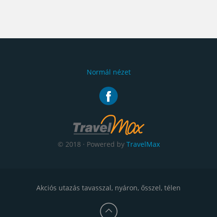
Normál nézet
© 2018 · Powered by
TravelMax
Akciós utazás tavasszal, nyáron, ősszel, télen