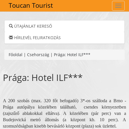
Toucan Tourist
Navig
ÚTAJÁNLAT KERESŐ
HÍRLEVÉL FELIRATKOZÁS
Főoldal
|
Csehország
|
Prága: Hotel ILF***
Prága: Hotel ILF***
A 200 szobás (max. 320 főt befogadó) 3*-os szálloda a Brno -
Prága autópálya közelében található, csendes környezetben
(zajszűrő ablakokkal ellátva). A közelében (pár perc) van a
Budejovická metró állomás (a központ kb. 10 perc). A
szomszédságban kisebb bevásárló központ (plaza) sok üzlettel.