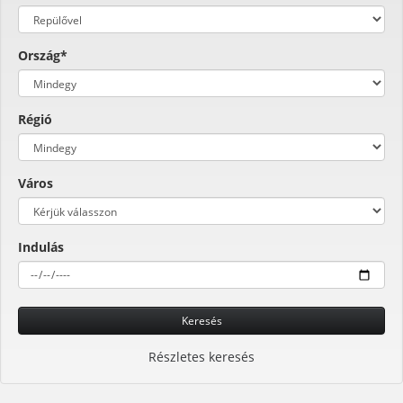
Ország*
Régió
Város
Indulás
Keresés
Részletes keresés