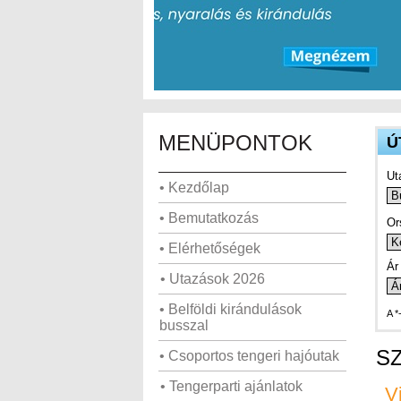
MENÜPONTOK
Ú
Ut
• Kezdőlap
• Bemutatkozás
Or
• Elérhetőségek
Ár 
• Utazások 2026
• Belföldi kirándulások
A *
busszal
SZ
• Csoportos tengeri hajóutak
• Tengerparti ajánlatok
V