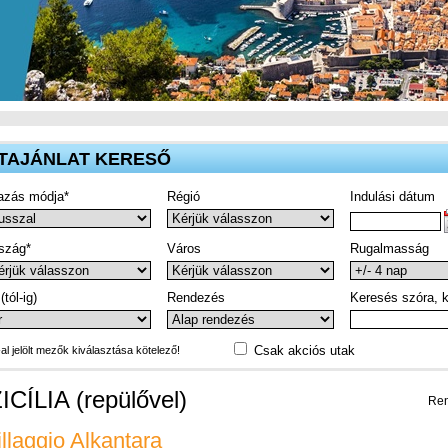
TAJÁNLAT KERESŐ
azás módja*
Régió
Indulási dátum
szág*
Város
Rugalmasság
(tól-ig)
Rendezés
Keresés szóra, k
Csak akciós utak
-al jelölt mezők kiválasztása kötelező!
ICÍLIA (repülővel)
Ren
illaggio Alkantara