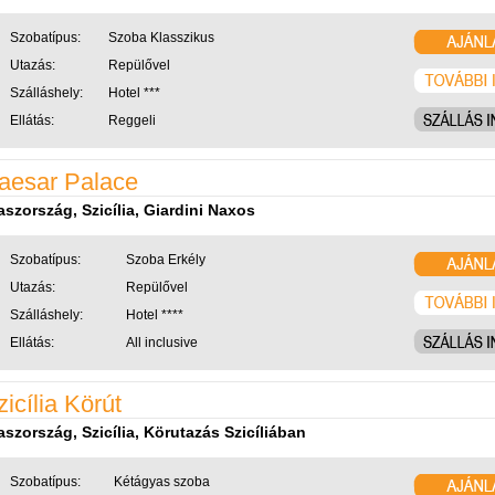
Szobatípus:
Szoba Klasszikus
Utazás:
Repülővel
Szálláshely:
Hotel ***
Ellátás:
Reggeli
aesar Palace
aszország, Szicília, Giardini Naxos
Szobatípus:
Szoba Erkély
Utazás:
Repülővel
Szálláshely:
Hotel ****
Ellátás:
All inclusive
zicília Körút
aszország, Szicília, Körutazás Szicíliában
Szobatípus:
Kétágyas szoba