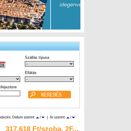
Szállás típusa
Ellátás
ifejezésre
dezés: Dátum szerint
/
| Ár szerint
/
317.618 Ft/szoba, 2F...