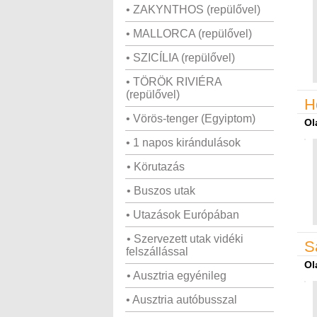
• ZAKYNTHOS (repülővel)
• MALLORCA (repülővel)
• SZICÍLIA (repülővel)
• TÖRÖK RIVIÉRA
(repülővel)
H
• Vörös-tenger (Egyiptom)
Ol
• 1 napos kirándulások
• Körutazás
• Buszos utak
• Utazások Európában
• Szervezett utak vidéki
S
felszállással
Ol
• Ausztria egyénileg
• Ausztria autóbusszal