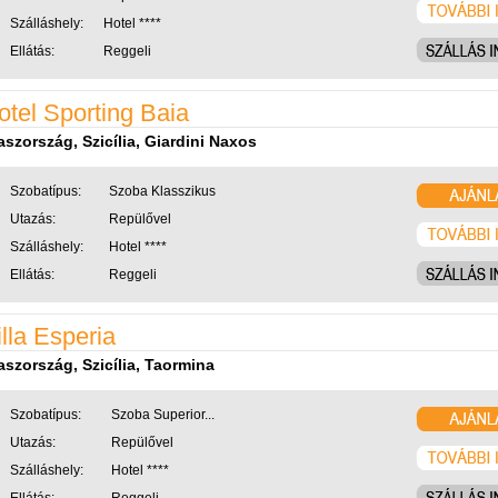
Szálláshely:
Hotel ****
Ellátás:
Reggeli
otel Sporting Baia
aszország, Szicília, Giardini Naxos
Szobatípus:
Szoba Klasszikus
Utazás:
Repülővel
Szálláshely:
Hotel ****
Ellátás:
Reggeli
illa Esperia
aszország, Szicília, Taormina
Szobatípus:
Szoba Superior...
Utazás:
Repülővel
Szálláshely:
Hotel ****