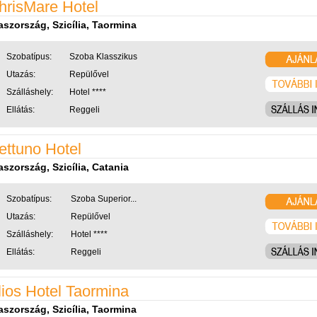
hrisMare Hotel
aszország, Szicília, Taormina
Szobatípus:
Szoba Klasszikus
Utazás:
Repülővel
Szálláshely:
Hotel ****
Ellátás:
Reggeli
ettuno Hotel
aszország, Szicília, Catania
Szobatípus:
Szoba Superior...
Utazás:
Repülővel
Szálláshely:
Hotel ****
Ellátás:
Reggeli
lios Hotel Taormina
aszország, Szicília, Taormina