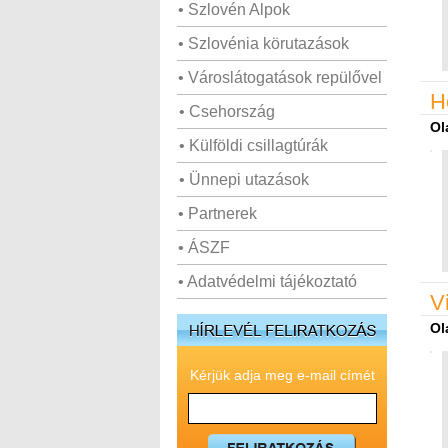
• Szlovén Alpok
• Szlovénia körutazások
• Városlátogatások repülővel
H
• Csehország
Ol
• Külföldi csillagtúrák
• Ünnepi utazások
• Partnerek
• ÁSZF
• Adatvédelmi tájékoztató
V
Ol
Kérjük adja meg e-mail címét