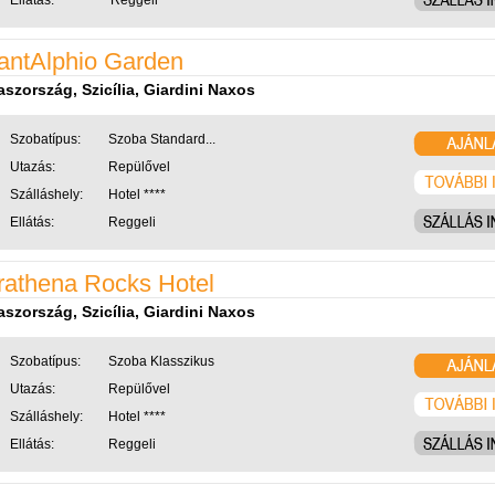
Ellátás:
Reggeli
antAlphio Garden
aszország, Szicília, Giardini Naxos
Szobatípus:
Szoba Standard...
Utazás:
Repülővel
Szálláshely:
Hotel ****
Ellátás:
Reggeli
rathena Rocks Hotel
aszország, Szicília, Giardini Naxos
Szobatípus:
Szoba Klasszikus
Utazás:
Repülővel
Szálláshely:
Hotel ****
Ellátás:
Reggeli