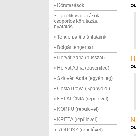
• Körutazások
Ol
• Egzotikus utazások:
csoportos körutazás,
nyaralás
• Tengerparti ajánlataink
• Bolgár tengerpart
• Horvát Adria (busszal)
H
Ol
• Horvát Adria (egyénileg)
• Szlovén Adria (egyénileg)
• Costa Brava (Spanyolo.)
• KEFALÓNIA (repülővel)
• KORFU (repülővel)
N
• KRÉTA (repülővel)
Ol
• RODOSZ (repülővel)