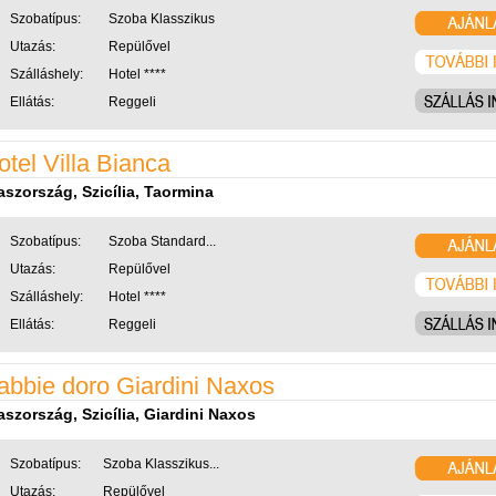
Szobatípus:
Szoba Klasszikus
Utazás:
Repülővel
Szálláshely:
Hotel ****
Ellátás:
Reggeli
otel Villa Bianca
aszország, Szicília, Taormina
Szobatípus:
Szoba Standard...
Utazás:
Repülővel
Szálláshely:
Hotel ****
Ellátás:
Reggeli
abbie doro Giardini Naxos
aszország, Szicília, Giardini Naxos
Szobatípus:
Szoba Klasszikus...
Utazás:
Repülővel