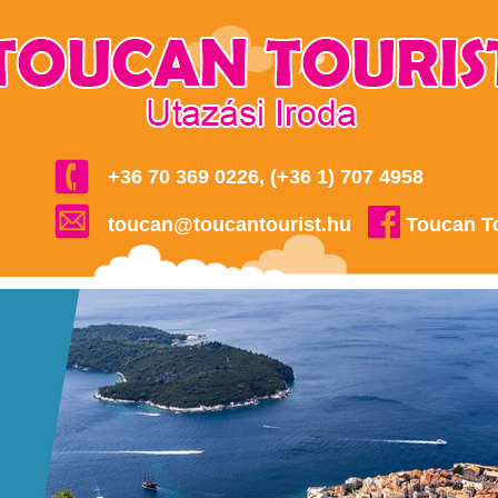
+36 70 369 0226, (+36 1) 707 4958
toucan@toucantourist.hu
Toucan T