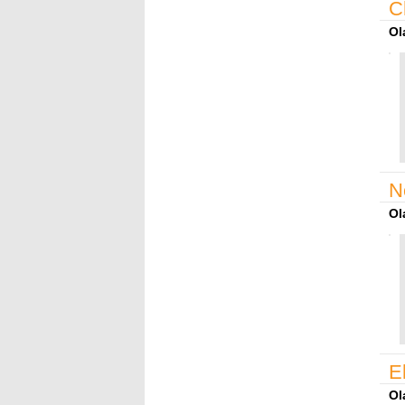
C
Ol
N
Ol
E
Ol