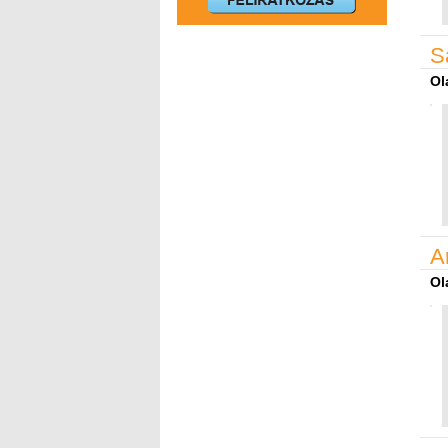
S
Ol
A
Ol