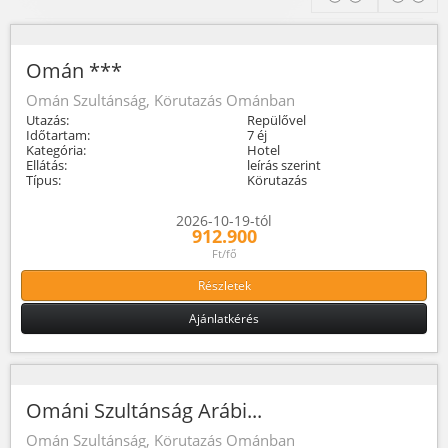
Omán ***
Omán Szultánság, Körutazás Ománban
Utazás:
Repülővel
Időtartam:
7 éj
Kategória:
Hotel
Ellátás:
leírás szerint
Típus:
Körutazás
2026-10-19-tól
912.900
Ft/fő
Részletek
Ajánlatkérés
Ománi Szultánság Arábi...
Omán Szultánság, Körutazás Ománban