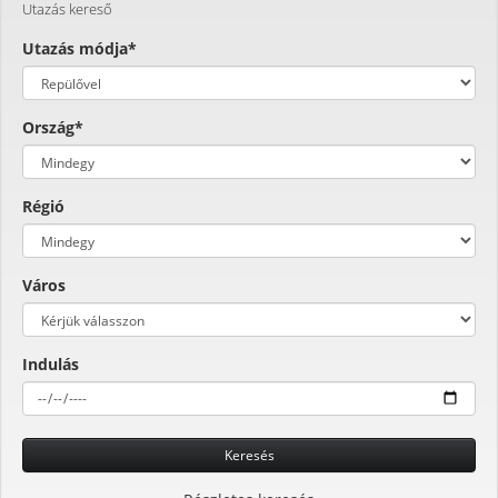
Utazás kereső
Utazás módja*
Ország*
Régió
Város
Indulás
Keresés