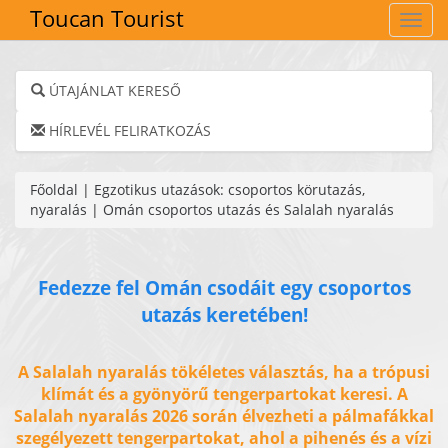
Toucan Tourist
Navig
ÚTAJÁNLAT KERESŐ
HÍRLEVÉL FELIRATKOZÁS
Főoldal
|
Egzotikus utazások: csoportos körutazás,
nyaralás
|
Omán csoportos utazás és Salalah nyaralás
Fedezze fel Omán csodáit egy csoportos
utazás keretében!
A Salalah nyaralás tökéletes választás, ha a trópusi
klímát és a gyönyörű tengerpartokat keresi.
A
Salalah nyaralás 2026 során élvezheti a pálmafákkal
szegélyezett tengerpartokat, ahol a pihenés és a vízi