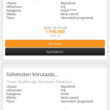
Utazás:
Repülővel
Időtartam:
8 éj
Kategória:
Hotel ****
Ellátás:
leírás szerint
Típus:
Városnéző programok
2026-10-19-tól
1.195.000
Ft/fő, 3F
Részletek
Ajánlatkérés
Szilveszteri körutazás...
Omán Szultánság, Körutazás Ománban
Utazás:
Repülővel
Időtartam:
9 éj
Kategória:
Hotel
Ellátás:
leírás szerint
Típus:
Városnéző programok