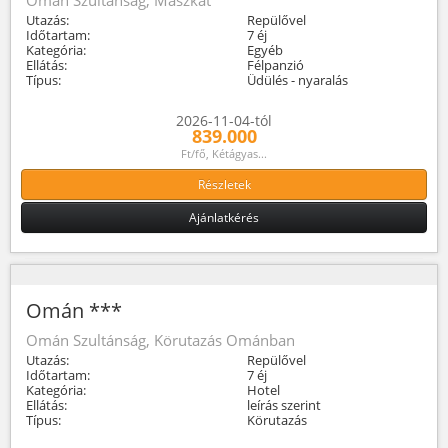
Utazás:
Repülővel
Időtartam:
7 éj
Kategória:
Egyéb
Ellátás:
Félpanzió
Típus:
Üdülés - nyaralás
2026-11-04-tól
839.000
Ft/fő, Kétágyas...
Részletek
Ajánlatkérés
Omán ***
Omán Szultánság, Körutazás Ománban
Utazás:
Repülővel
Időtartam:
7 éj
Kategória:
Hotel
Ellátás:
leírás szerint
Típus:
Körutazás