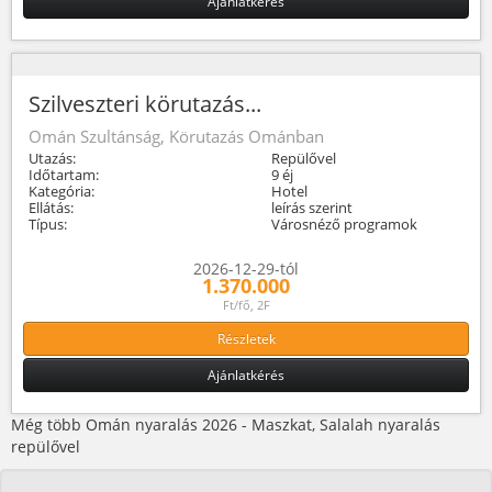
Ajánlatkérés
Szilveszteri körutazás...
Omán Szultánság, Körutazás Ománban
Utazás:
Repülővel
Időtartam:
9 éj
Kategória:
Hotel
Ellátás:
leírás szerint
Típus:
Városnéző programok
2026-12-29-tól
1.370.000
Ft/fő, 2F
Részletek
Ajánlatkérés
Még több Omán nyaralás 2026 - Maszkat, Salalah nyaralás
repülővel