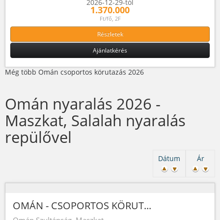
2026-12-29-tól
1.370.000
Ft/fő, 2F
Részletek
Ajánlatkérés
Még több Omán csoportos körutazás 2026
Omán nyaralás 2026 -
Maszkat, Salalah nyaralás
repülővel
Dátum
Ár
OMÁN - CSOPORTOS KÖRUT...
Omán Szultánság, Maszkat