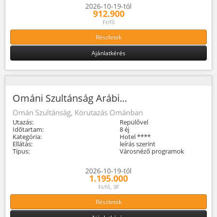
2026-10-19-tól
912.900
Ft/fő
Részletek
Ajánlatkérés
Ománi Szultánság Arábi...
Omán Szultánság, Körutazás Ománban
Utazás:
Repülővel
Időtartam:
8 éj
Kategória:
Hotel ****
Ellátás:
leírás szerint
Típus:
Városnéző programok
2026-10-19-tól
1.195.000
Ft/fő, 3F
Részletek