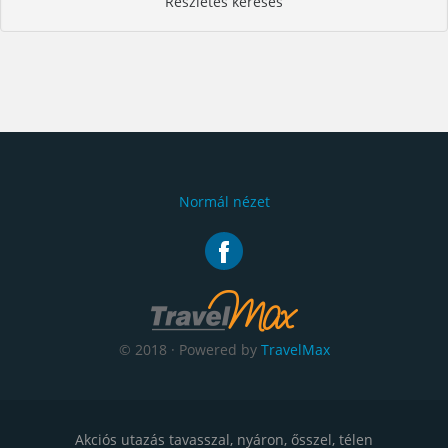
Részletes keresés
Normál nézet
© 2018 · Powered by
TravelMax
Akciós utazás tavasszal, nyáron, ősszel, télen