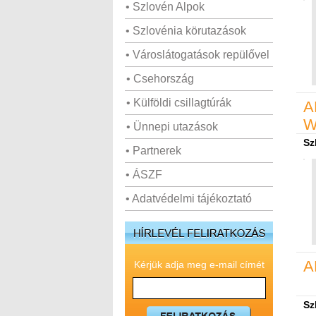
• Szlovén Alpok
• Szlovénia körutazások
• Városlátogatások repülővel
• Csehország
• Külföldi csillagtúrák
A
W
• Ünnepi utazások
Sz
• Partnerek
• ÁSZF
• Adatvédelmi tájékoztató
A
Kérjük adja meg e-mail címét
Sz