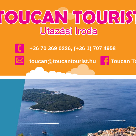
+36 70 369 0226, (+36 1) 707 4958
toucan@toucantourist.hu
Toucan T