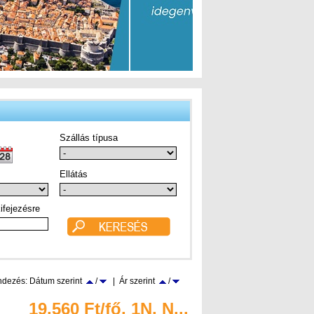
Szállás típusa
Ellátás
ifejezésre
dezés: Dátum szerint
/
| Ár szerint
/
19.560 Ft/fő, 1N, N...