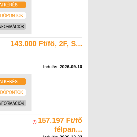
143.000 Ft/fő, 2F, S...
Indulás:
2026-09-10
157.197 Ft/fő
(!)
félpan...