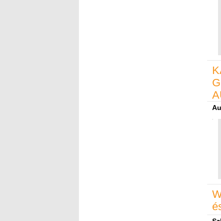
K
G
A
Au
W
é