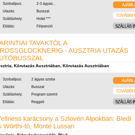
Szobatípus:
2-3 ágyas...
Utazás:
Busszal
Szálláshely:
Hotel ***
Ellátás:
Félpanzió
ARINTIAI TAVAKTÓL A
ROSSGLOCKNERIG - AUSZTRIA UTAZÁS
UTÓBUSSZAL
sztria, Körutazás Ausztriában, Körutazás Ausztriában
Szobatípus:
2 ágyas szoba
Utazás:
Busszal
Szálláshely:
Program szerint
Ellátás:
Reggeli
ellness karácsony a Szlovén Alpokban: Bledi
s Wörthi-tó, Monte Lussari