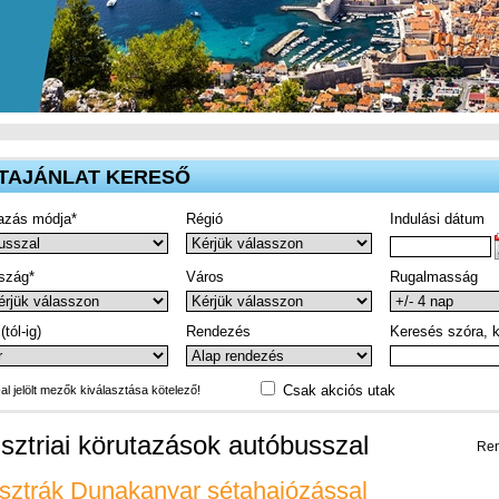
TAJÁNLAT KERESŐ
azás módja*
Régió
Indulási dátum
szág*
Város
Rugalmasság
(tól-ig)
Rendezés
Keresés szóra, k
Csak akciós utak
-al jelölt mezők kiválasztása kötelező!
sztriai körutazások autóbusszal
Ren
sztrák Dunakanyar sétahajózással