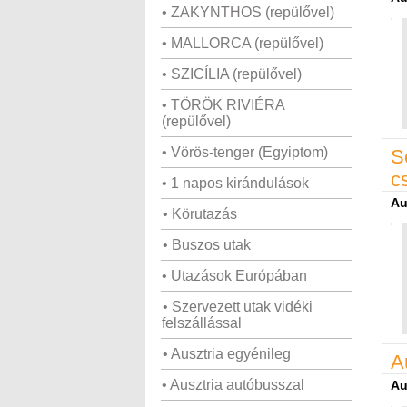
• ZAKYNTHOS (repülővel)
• MALLORCA (repülővel)
• SZICÍLIA (repülővel)
• TÖRÖK RIVIÉRA
(repülővel)
• Vörös-tenger (Egyiptom)
S
c
• 1 napos kirándulások
Au
• Körutazás
• Buszos utak
• Utazások Európában
• Szervezett utak vidéki
felszállással
• Ausztria egyénileg
A
• Ausztria autóbusszal
Au