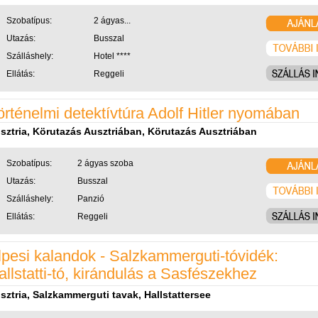
Szobatípus:
2 ágyas...
Utazás:
Busszal
Szálláshely:
Hotel ****
Ellátás:
Reggeli
örténelmi detektívtúra Adolf Hitler nyomában
sztria, Körutazás Ausztriában, Körutazás Ausztriában
Szobatípus:
2 ágyas szoba
Utazás:
Busszal
Szálláshely:
Panzió
Ellátás:
Reggeli
lpesi kalandok - Salzkammerguti-tóvidék:
allstatti-tó, kirándulás a Sasfészekhez
sztria, Salzkammerguti tavak, Hallstattersee