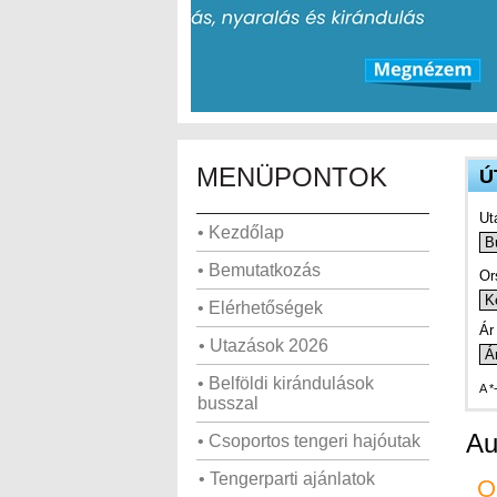
MENÜPONTOK
Ú
Ut
• Kezdőlap
• Bemutatkozás
Or
• Elérhetőségek
Ár 
• Utazások 2026
• Belföldi kirándulások
A *
busszal
Au
• Csoportos tengeri hajóutak
• Tengerparti ajánlatok
O