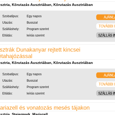
sztria, Körutazás Ausztriában, Körutazás Ausztriában
Szobatípus:
Egy napos
Utazás:
Busszal
Szálláshely:
Program szerint
Ellátás:
leírás szerint
sztrák Dunakanyar rejtett kincsei
étahajózással
sztria, Körutazás Ausztriában, Körutazás Ausztriában
Szobatípus:
Egy napos
Utazás:
Busszal
Szálláshely:
Program szerint
Ellátás:
leírás szerint
ariazell és vonatozás mesés tájakon
sztria, Steiermark, Mariazell