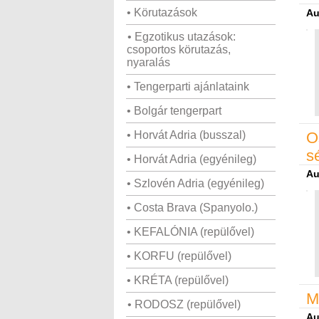
• Körutazások
Au
• Egzotikus utazások:
csoportos körutazás,
nyaralás
• Tengerparti ajánlataink
• Bolgár tengerpart
• Horvát Adria (busszal)
O
s
• Horvát Adria (egyénileg)
Au
• Szlovén Adria (egyénileg)
• Costa Brava (Spanyolo.)
• KEFALÓNIA (repülővel)
• KORFU (repülővel)
• KRÉTA (repülővel)
M
• RODOSZ (repülővel)
Au