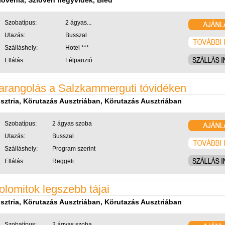
lovénia, Szlovén hegyvidék, Bled
Szobatípus:
2 ágyas...
Utazás:
Busszal
Szálláshely:
Hotel ***
Ellátás:
Félpanzió
arangolás a Salzkammerguti tóvidéken
sztria, Körutazás Ausztriában, Körutazás Ausztriában
Szobatípus:
2 ágyas szoba
Utazás:
Busszal
Szálláshely:
Program szerint
Ellátás:
Reggeli
olomitok legszebb tájai
sztria, Körutazás Ausztriában, Körutazás Ausztriában
Szobatípus:
2 ágyas szoba