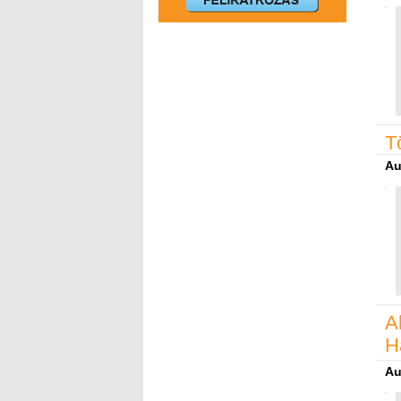
T
Au
A
H
Au