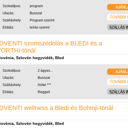
Szobatípus:
program
Utazás:
Busszal
Szálláshely:
Program szerint
Ellátás:
leírás szerint
DVENTI szomszédolás a BLEDI és a
ÖRTHI-tónál
lovénia, Szlovén hegyvidék, Bled
Szobatípus:
2 ágyas...
Utazás:
Busszal
Szálláshely:
Hotel ***
Ellátás:
Reggeli
DVENTI wellness a Bledi és Bohinji-tónál
lovénia, Szlovén hegyvidék, Bled