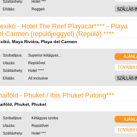
Szálláshely:
Hotel ***
Ellátás:
Reggeli
exikó - Hotel The Reef Playacar**** - Playa
el Carmen (repülőjeggyel) (Repülő) ****
xikó, Maya Riviéra, Playa del Carmen
Szobatípus:
Superior kétágyas...
Utazás:
Repülővel
Szálláshely:
Hotel ****
Ellátás:
All inclusive
haiföld - Phuket / Ibis Phuket Patong***
aiföld, Phuket, Phuket
Szobatípus:
Kétágyas szoba
Utazás:
Repülővel
Szálláshely:
Hotel ***