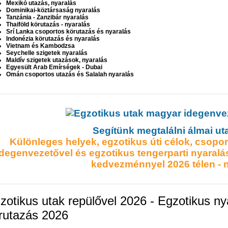
Mexikó utazás, nyaralás
Dominikai-köztársaság nyaralás
Tanzánia - Zanzibár nyaralás
Thaiföld körutazás - nyaralás
Srí Lanka csoportos körutazás és nyaralás
Indonézia körutazás és nyaralás
Vietnam és Kambodzsa
Seychelle szigetek nyaralás
Maldív szigetek utazások, nyaralás
Egyesült Arab Emírségek - Dubai
Omán csoportos utazás és Salalah nyaralás
Segítünk megtalálni álmai ut
Különleges helyek, egzotikus úti célok, csop
idegenvezetővel és egzotikus tengerparti nyaralás
kedvezménnyel 2026 télen - 
zotikus utak repülővel 2026 - Egzotikus ny
rutazás 2026