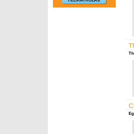
T
Th
C
Eg