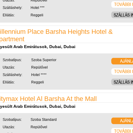
Utazás:
Repülővel
Szálláshely:
Hotel ***
Ellátás:
Reggeli
illennium Place Barsha Heights Hotel &
partment
yesült Arab Emirátusok, Dubai, Dubai
Szobatípus:
Szoba Superior
Utazás:
Repülővel
Szálláshely:
Hotel ****
Ellátás:
Reggeli
itymax Hotel Al Barsha At the Mall
yesült Arab Emirátusok, Dubai, Dubai
Szobatípus:
Szoba Standard
Utazás:
Repülővel