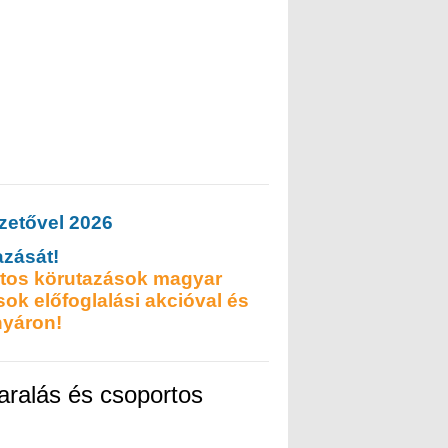
azását!
ortos körutazások magyar
ok előfoglalási akcióval és
nyáron!
aralás és csoportos