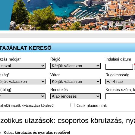
TAJÁNLAT KERESŐ
azás módja*
Régió
Indulási dátum
szág*
Város
Rugalmasság
(tól-ig)
Rendezés
Keresés szóra, k
Csak akciós utak
-al jelölt mezők kiválasztása kötelező!
zotikus utazások: csoportos körutazás, ny
Kuba: körutazás és nyaralás repülővel