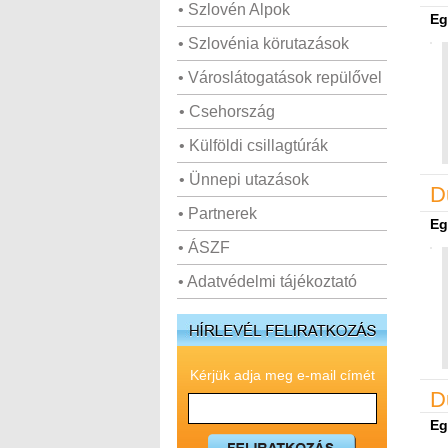
• Szlovén Alpok
Eg
• Szlovénia körutazások
• Városlátogatások repülővel
• Csehország
• Külföldi csillagtúrák
• Ünnepi utazások
D
• Partnerek
Eg
• ÁSZF
• Adatvédelmi tájékoztató
Kérjük adja meg e-mail címét
D
Eg