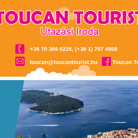
+36 70 369 0226, (+36 1) 707 4958
toucan@toucantourist.hu
Toucan T