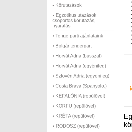
• Körutazások
• Egzotikus utazások:
csoportos körutazás,
nyaralás
• Tengerparti ajánlataink
• Bolgár tengerpart
• Horvát Adria (busszal)
• Horvát Adria (egyénileg)
• Szlovén Adria (egyénileg)
• Costa Brava (Spanyolo.)
• KEFALÓNIA (repülővel)
• KORFU (repülővel)
Eg
• KRÉTA (repülővel)
kö
• RODOSZ (repülővel)