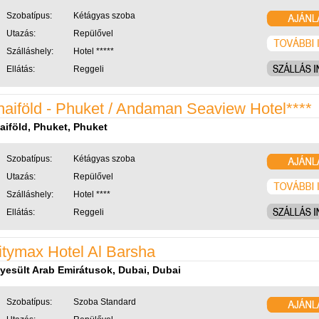
Szobatípus:
Kétágyas szoba
Utazás:
Repülővel
Szálláshely:
Hotel *****
Ellátás:
Reggeli
haiföld - Phuket / Andaman Seaview Hotel****
aiföld, Phuket, Phuket
Szobatípus:
Kétágyas szoba
Utazás:
Repülővel
Szálláshely:
Hotel ****
Ellátás:
Reggeli
itymax Hotel Al Barsha
yesült Arab Emirátusok, Dubai, Dubai
Szobatípus:
Szoba Standard