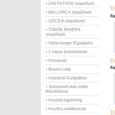
• ZAKYNTHOS (repülővel)
D
• MALLORCA (repülővel)
Eg
• SZICÍLIA (repülővel)
• TÖRÖK RIVIÉRA
(repülővel)
• Vörös-tenger (Egyiptom)
• 1 napos kirándulások
D
• Körutazás
Eg
• Buszos utak
• Utazások Európában
• Szervezett utak vidéki
felszállással
• Ausztria egyénileg
• Ausztria autóbusszal
D