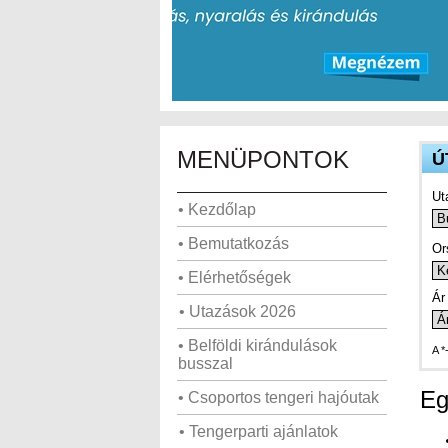
MENÜPONTOK
Ú
Ut
• Kezdőlap
• Bemutatkozás
Or
• Elérhetőségek
Ár 
• Utazások 2026
• Belföldi kirándulások
A *
busszal
Eg
• Csoportos tengeri hajóutak
• Tengerparti ajánlatok