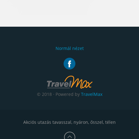
Normál nézet
© 2018 · Powered by
TravelMax
Akciós utazás tavasszal, nyáron, ősszel, télen