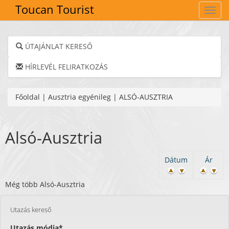
Toucan Tourist
Navig
ÚTAJÁNLAT KERESŐ
HÍRLEVÉL FELIRATKOZÁS
Főoldal
|
Ausztria egyénileg
|
ALSÓ-AUSZTRIA
Alsó-Ausztria
Dátum
Ár
Még több Alsó-Ausztria
Utazás kereső
Utazás módja*