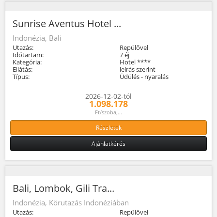
Sunrise Aventus Hotel ...
Indonézia, Bali
Utazás:
Repülővel
Időtartam:
7 éj
Kategória:
Hotel ****
Ellátás:
leírás szerint
Típus:
Üdülés - nyaralás
2026-12-02-tól
1.098.178
Ft/szoba,...
Részletek
Ajánlatkérés
Bali, Lombok, Gili Tra...
Indonézia, Körutazás Indonéziában
Utazás:
Repülővel