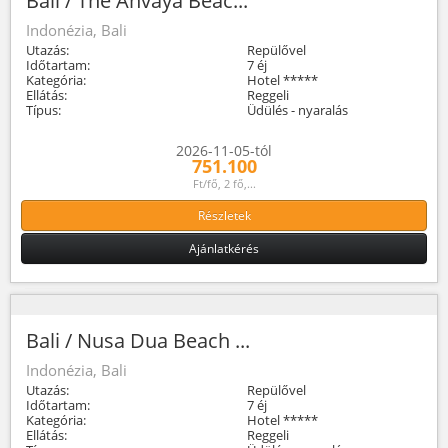
Bali / The Anvaya Beac...
Indonézia, Bali
Utazás:
Repülővel
Időtartam:
7 éj
Kategória:
Hotel *****
Ellátás:
Reggeli
Típus:
Üdülés - nyaralás
2026-11-05-tól
751.100
Ft/fő, 2 fő,...
Részletek
Ajánlatkérés
Bali / Nusa Dua Beach ...
Indonézia, Bali
Utazás:
Repülővel
Időtartam:
7 éj
Kategória:
Hotel *****
Ellátás:
Reggeli