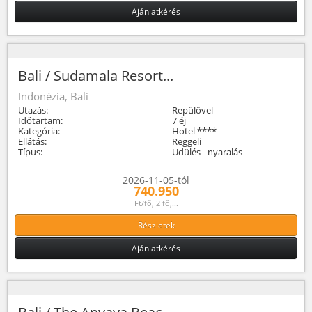
Ajánlatkérés
Bali / Sudamala Resort...
Indonézia, Bali
Utazás:
Repülővel
Időtartam:
7 éj
Kategória:
Hotel ****
Ellátás:
Reggeli
Típus:
Üdülés - nyaralás
2026-11-05-tól
740.950
Ft/fő, 2 fő,...
Részletek
Ajánlatkérés