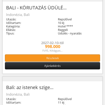
BALI - KÖRUTAZÁS ÜDÜLÉ...
Indonézia, Bali
Utazás:
Repülővel
Időtartam:
10 éj
Kategória:
Hotel ****
Ellátás:
Reggeli
Típus:
Üdülés - nyaralás
2027-02-10-tól
998.000
Ft/fő, Kétágyas...
Részletek
Ajánlatkérés
Bali: az istenek szige...
Indonézia, Bali
Utazás:
Repülővel
Időtartam:
11 éj