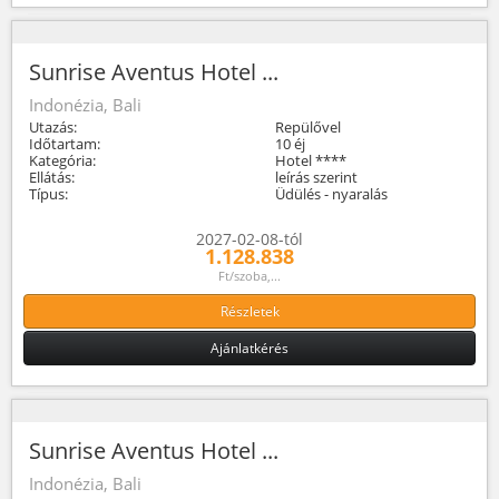
Sunrise Aventus Hotel ...
Indonézia, Bali
Utazás:
Repülővel
Időtartam:
10 éj
Kategória:
Hotel ****
Ellátás:
leírás szerint
Típus:
Üdülés - nyaralás
2027-02-08-tól
1.128.838
Ft/szoba,...
Részletek
Ajánlatkérés
Sunrise Aventus Hotel ...
Indonézia, Bali