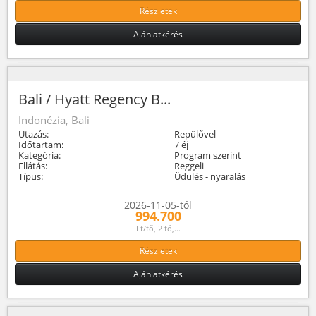
Részletek
Ajánlatkérés
Bali / Hyatt Regency B...
Indonézia, Bali
Utazás:
Repülővel
Időtartam:
7 éj
Kategória:
Program szerint
Ellátás:
Reggeli
Típus:
Üdülés - nyaralás
2026-11-05-tól
994.700
Ft/fő, 2 fő,...
Részletek
Ajánlatkérés