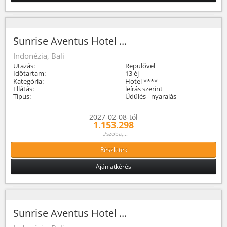
Sunrise Aventus Hotel ...
Indonézia, Bali
Utazás:
Repülővel
Időtartam:
13 éj
Kategória:
Hotel ****
Ellátás:
leírás szerint
Típus:
Üdülés - nyaralás
2027-02-08-tól
1.153.298
Ft/szoba,...
Részletek
Ajánlatkérés
Sunrise Aventus Hotel ...