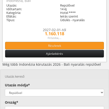
Indonézia, Bali
Utazás:
Repülővel
Időtartam:
14 éj
Kategória:
Hotel ****
Ellátás:
leírás szerint
Típus:
Üdülés - nyaralás
2027-02-01-tól
1.160.118
Ft/szoba,...
Részletek
Ajánlatkérés
Még több Indonézia körutazás 2026 - Bali nyaralás repülővel
Utazás kereső
Utazás módja*
Ország*