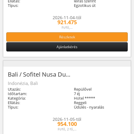
Ellátás:
leírás szerint
Típus:
Egzotikus út
2026-11-04-tól
921.475
Ft/fő,...
Részletek
Ajánlatkérés
Bali / Sofitel Nusa Du...
Indonézia, Bali
Utazás:
Repülővel
Időtartam:
7 éj
Kategória:
Hotel *****
Ellátás:
Reggeli
Típus:
Üdülés - nyaralás
2026-11-05-tól
954.100
Ft/fő, 2 fő,...