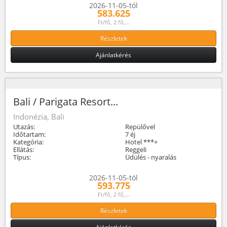
2026-11-05-tól
583.625
Ft/fő, 2 fő,...
Részletek
Ajánlatkérés
Bali / Parigata Resort...
Indonézia, Bali
Utazás:
Repülővel
Időtartam:
7 éj
Kategória:
Hotel ***+
Ellátás:
Reggeli
Típus:
Üdülés - nyaralás
2026-11-05-tól
593.775
Ft/fő, 2 fő,...
Részletek