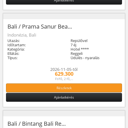
Ajánlatkérés
Bali / Prama Sanur Bea...
Indonézia, Bali
Utazás:
Repülővel
Időtartam:
7 éj
Kategória:
Hotel ****
Ellátás:
Reggeli
Típus:
Üdülés - nyaralás
2026-11-05-tól
629.300
Ft/fő, 2 fő,...
Részletek
Ajánlatkérés
Bali / Bintang Bali Re...