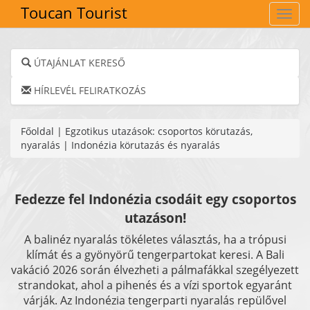
Toucan Tourist
Navig
ÚTAJÁNLAT KERESŐ
HÍRLEVÉL FELIRATKOZÁS
Főoldal
|
Egzotikus utazások: csoportos körutazás,
nyaralás
|
Indonézia körutazás és nyaralás
Fedezze fel Indonézia csodáit egy csoportos
utazáson!
A balinéz nyaralás tökéletes választás, ha a trópusi
klímát és a gyönyörű tengerpartokat keresi. A Bali
vakáció 2026 során élvezheti a pálmafákkal szegélyezett
strandokat, ahol a pihenés és a vízi sportok egyaránt
várják. Az Indonézia tengerparti nyaralás repülővel