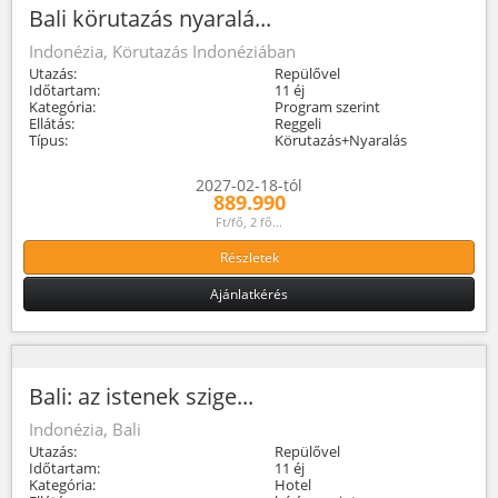
Bali körutazás nyaralá...
Indonézia, Körutazás Indonéziában
Utazás:
Repülővel
Időtartam:
11 éj
Kategória:
Program szerint
Ellátás:
Reggeli
Típus:
Körutazás+Nyaralás
2027-02-18-tól
889.990
Ft/fő, 2 fő...
Részletek
Ajánlatkérés
Bali: az istenek szige...
Indonézia, Bali
Utazás:
Repülővel
Időtartam:
11 éj
Kategória:
Hotel