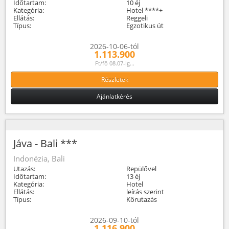
Időtartam:
10 éj
Kategória:
Hotel ****+
Ellátás:
Reggeli
Típus:
Egzotikus út
2026-10-06-tól
1.113.900
Ft/fő 08.07-ig...
Részletek
Ajánlatkérés
Jáva - Bali ***
Indonézia, Bali
Utazás:
Repülővel
Időtartam:
13 éj
Kategória:
Hotel
Ellátás:
leírás szerint
Típus:
Körutazás
2026-09-10-tól
1.116.900