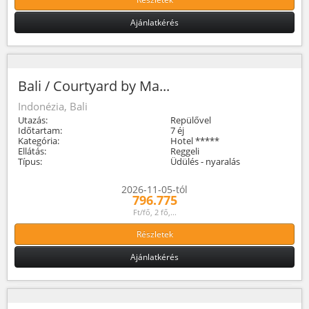
Ajánlatkérés
Bali / Courtyard by Ma...
Indonézia, Bali
Utazás:
Repülővel
Időtartam:
7 éj
Kategória:
Hotel *****
Ellátás:
Reggeli
Típus:
Üdülés - nyaralás
2026-11-05-tól
796.775
Ft/fő, 2 fő,...
Részletek
Ajánlatkérés