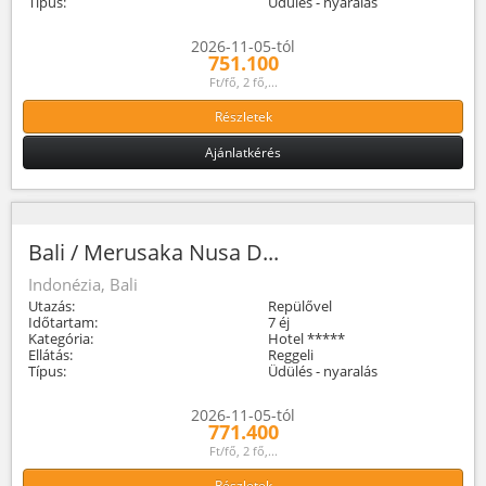
Típus:
Üdülés - nyaralás
2026-11-05-tól
751.100
Ft/fő, 2 fő,...
Részletek
Ajánlatkérés
Bali / Merusaka Nusa D...
Indonézia, Bali
Utazás:
Repülővel
Időtartam:
7 éj
Kategória:
Hotel *****
Ellátás:
Reggeli
Típus:
Üdülés - nyaralás
2026-11-05-tól
771.400
Ft/fő, 2 fő,...
Részletek