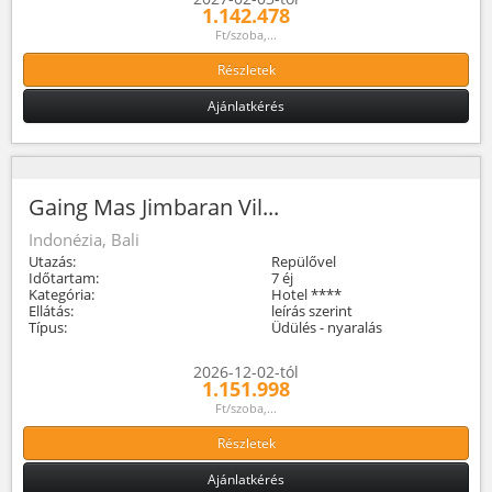
1.142.478
Ft/szoba,...
Részletek
Ajánlatkérés
Gaing Mas Jimbaran Vil...
Indonézia, Bali
Utazás:
Repülővel
Időtartam:
7 éj
Kategória:
Hotel ****
Ellátás:
leírás szerint
Típus:
Üdülés - nyaralás
2026-12-02-tól
1.151.998
Ft/szoba,...
Részletek
Ajánlatkérés