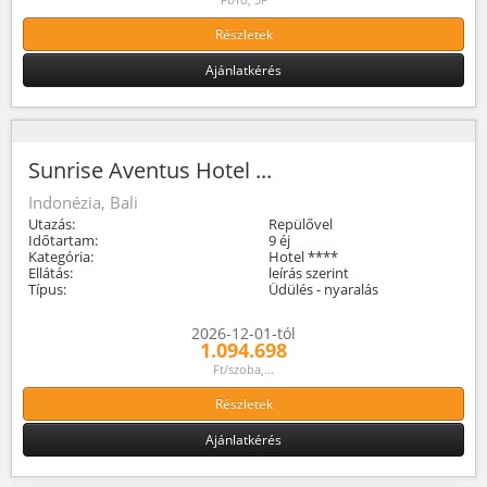
Részletek
Ajánlatkérés
Sunrise Aventus Hotel ...
Indonézia, Bali
Utazás:
Repülővel
Időtartam:
9 éj
Kategória:
Hotel ****
Ellátás:
leírás szerint
Típus:
Üdülés - nyaralás
2026-12-01-tól
1.094.698
Ft/szoba,...
Részletek
Ajánlatkérés