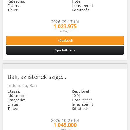
Kategória:
Hotel
Ellátás:
leírás szerint
Típus:
Körutazás
2026-09-17-tól
1.023.975
Ft/fő,...
Részletek
Ajánlatkérés
Bali, az istenek szige...
Indonézia, Bali
Utazás:
Repülővel
Időtartam:
10 éj
Kategória:
Hotel *****
Ellátás:
leírás szerint
Típus:
Körutazás
2026-10-29-tól
1.045.000
Ft/fő, 3F