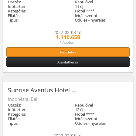
Utazás:
Repülővel
Időtartam:
11 éj
Kategória:
Hotel ****
Ellátás:
leírás szerint
Típus:
Üdülés - nyaralás
2027-02-03-tól
1.140.658
Ft/szoba,...
Részletek
Ajánlatkérés
Sunrise Aventus Hotel ...
Indonézia, Bali
Utazás:
Repülővel
Időtartam:
12 éj
Kategória:
Hotel ****
Ellátás:
leírás szerint
Típus:
Üdülés - nyaralás
2027-02-03-tól