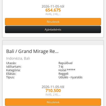
2026-11-05-tól
654.675
Ft/fő, 2 fő,...
Részletek
Ajánlatkérés
Bali / Grand Mirage Re...
Indonézia, Bali
Utazás:
Repülővel
Időtartam:
7 éj
Kategória:
Hotel *****
Ellátás:
Reggeli
Típus:
Üdülés - nyaralás
2026-11-05-tól
710.500
Ft/fő, 2 fő,...
Részletek