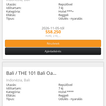
Utazás:
Repülővel
Időtartam:
7 éj
Kategória:
Hotel ***+
Ellátás:
Reggeli
Típus:
Üdülés - nyaralás
2026-11-05-tól
558.250
Ft/fő, 2 fő,...
Részletek
Ajánlatkérés
Bali / THE 101 Bali Oa...
Indonézia, Bali
Utazás:
Repülővel
Időtartam:
7 éj
Kategória:
Hotel ****
Ellátás:
Reggeli
Típus:
Üdülés - nyaralás