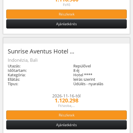
Ft/fő
Részletek
Ajánlatkérés
Sunrise Aventus Hotel ...
Indonézia, Bali
Utazás:
Repülővel
Időtartam:
8 éj
Kategória:
Hotel ****
Ellátás:
leírás szerint
Típus:
Üdülés - nyaralás
2026-11-16-tól
1.120.298
Ft/szoba,...
Részletek
Ajánlatkérés