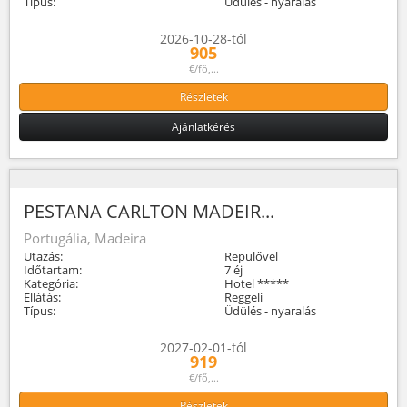
Típus:
Üdülés - nyaralás
2026-10-28-tól
905
€/fő,...
Részletek
Ajánlatkérés
PESTANA CARLTON MADEIR...
Portugália, Madeira
Utazás:
Repülővel
Időtartam:
7 éj
Kategória:
Hotel *****
Ellátás:
Reggeli
Típus:
Üdülés - nyaralás
2027-02-01-tól
919
€/fő,...
Részletek