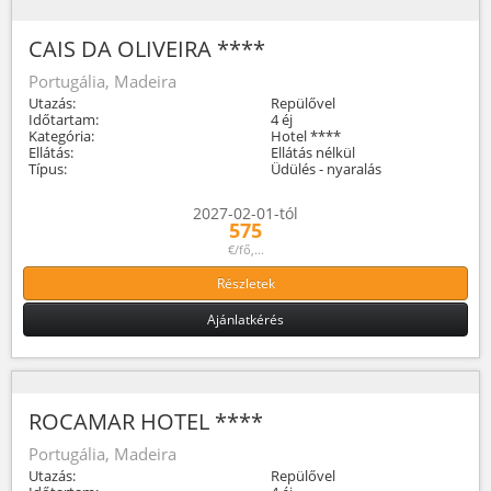
CAIS DA OLIVEIRA ****
Portugália, Madeira
Utazás:
Repülővel
Időtartam:
4 éj
Kategória:
Hotel ****
Ellátás:
Ellátás nélkül
Típus:
Üdülés - nyaralás
2027-02-01-tól
575
€/fő,...
Részletek
Ajánlatkérés
ROCAMAR HOTEL ****
Portugália, Madeira
Utazás:
Repülővel