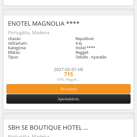
ENOTEL MAGNOLIA ****
Portugália, Madeira
Utazás:
Repülővel
Időtartam:
4 éj
Kategória:
Hotel ****
Ellátás:
Reggeli
Típus:
Üdülés - nyaralás
2027-02-01-tól
715
€/fő, Hegyre...
Részletek
Ajánlatkérés
SBH SE BOUTIQUE HOTEL ...
Portugália, Madeira