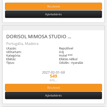
Részletek
Ajánlatkérés
DORISOL MIMOSA STUDIO ...
Portugália, Madeira
Utazás:
Repülővel
Időtartam:
4 éj
Kategória:
Hotel ***
Ellátás:
Ellátás nélkül
Típus:
Üdülés - nyaralás
2027-02-01-tól
549
€/fő,...
Részletek
Ajánlatkérés