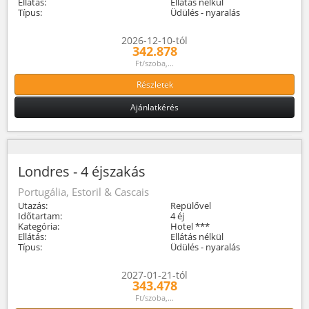
Ellátás:
Ellátás nélkül
Típus:
Üdülés - nyaralás
2026-12-10-tól
342.878
Ft/szoba,...
Részletek
Ajánlatkérés
Londres - 4 éjszakás
Portugália, Estoril & Cascais
Utazás:
Repülővel
Időtartam:
4 éj
Kategória:
Hotel ***
Ellátás:
Ellátás nélkül
Típus:
Üdülés - nyaralás
2027-01-21-tól
343.478
Ft/szoba,...