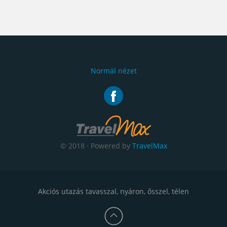
Normál nézet
© 2018 · Powered by
TravelMax
Akciós utazás tavasszal, nyáron, ősszel, télen