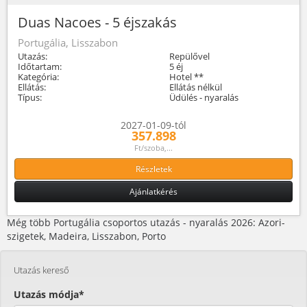
Duas Nacoes - 5 éjszakás
Portugália, Lisszabon
Utazás:
Repülővel
Időtartam:
5 éj
Kategória:
Hotel **
Ellátás:
Ellátás nélkül
Típus:
Üdülés - nyaralás
2027-01-09-tól
357.898
Ft/szoba,...
Részletek
Ajánlatkérés
Még több Portugália csoportos utazás - nyaralás 2026: Azori-
szigetek, Madeira, Lisszabon, Porto
Utazás kereső
Utazás módja*