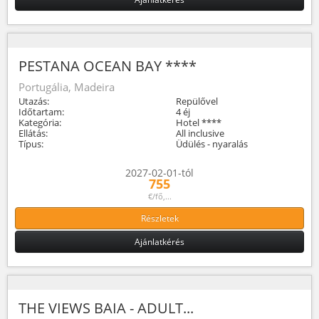
PESTANA OCEAN BAY ****
Portugália, Madeira
Utazás:
Repülővel
Időtartam:
4 éj
Kategória:
Hotel ****
Ellátás:
All inclusive
Típus:
Üdülés - nyaralás
2027-02-01-tól
755
€/fő,...
Részletek
Ajánlatkérés
THE VIEWS BAIA - ADULT...