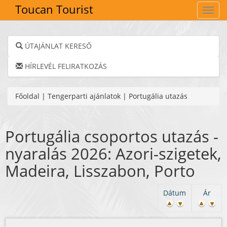
Toucan Tourist
Navig
ÚTAJÁNLAT KERESŐ
HÍRLEVÉL FELIRATKOZÁS
Főoldal
|
Tengerparti ajánlatok
|
Portugália utazás
Portugália csoportos utazás -
nyaralás 2026: Azori-szigetek,
Madeira, Lisszabon, Porto
Dátum
Ár