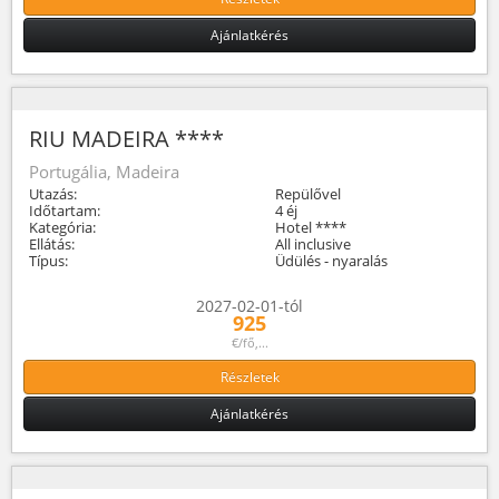
Ajánlatkérés
RIU MADEIRA ****
Portugália, Madeira
Utazás:
Repülővel
Időtartam:
4 éj
Kategória:
Hotel ****
Ellátás:
All inclusive
Típus:
Üdülés - nyaralás
2027-02-01-tól
925
€/fő,...
Részletek
Ajánlatkérés