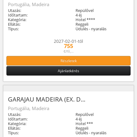
Portugália, Madeira
Utazás:
Repülővel
Időtartam:
4 éj
Kategória:
Hotel ****
Ellátás:
Reggeli
Típus:
Üdülés - nyaralás
2027-02-01-tól
755
€/fő,...
Részletek
Ajánlatkérés
GARAJAU MADEIRA (EX. D...
Portugália, Madeira
Utazás:
Repülővel
Időtartam:
4 éj
Kategória:
Hotel ***
Ellátás:
Reggeli
Típus:
Üdülés - nyaralás