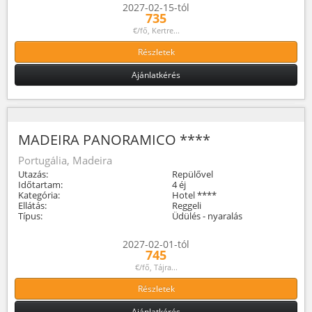
2027-02-15-tól
735
€/fő, Kertre...
Részletek
Ajánlatkérés
MADEIRA PANORAMICO ****
Portugália, Madeira
Utazás:
Repülővel
Időtartam:
4 éj
Kategória:
Hotel ****
Ellátás:
Reggeli
Típus:
Üdülés - nyaralás
2027-02-01-tól
745
€/fő, Tájra...
Részletek
Ajánlatkérés