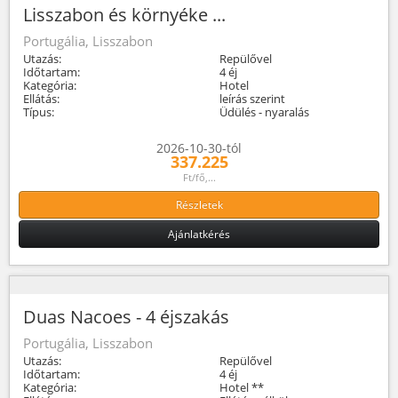
Lisszabon és környéke ...
Portugália, Lisszabon
Utazás:
Repülővel
Időtartam:
4 éj
Kategória:
Hotel
Ellátás:
leírás szerint
Típus:
Üdülés - nyaralás
2026-10-30-tól
337.225
Ft/fő,...
Részletek
Ajánlatkérés
Duas Nacoes - 4 éjszakás
Portugália, Lisszabon
Utazás:
Repülővel
Időtartam:
4 éj
Kategória:
Hotel **