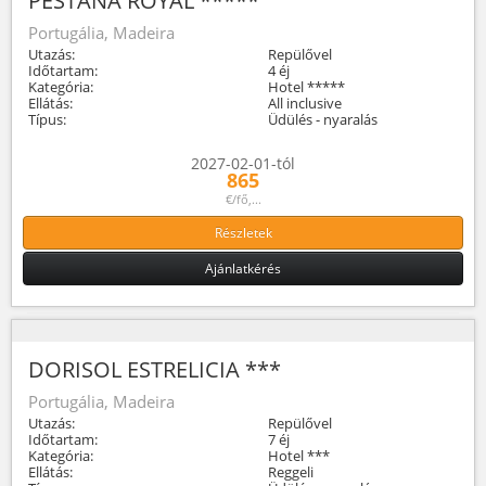
PESTANA ROYAL *****
Portugália, Madeira
Utazás:
Repülővel
Időtartam:
4 éj
Kategória:
Hotel *****
Ellátás:
All inclusive
Típus:
Üdülés - nyaralás
2027-02-01-tól
865
€/fő,...
Részletek
Ajánlatkérés
DORISOL ESTRELICIA ***
Portugália, Madeira
Utazás:
Repülővel
Időtartam:
7 éj
Kategória:
Hotel ***
Ellátás:
Reggeli