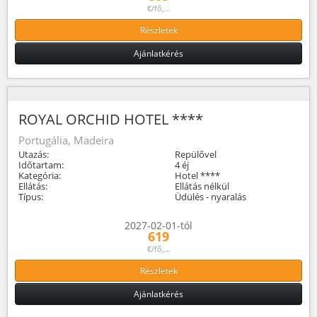
€/fő,...
Részletek
Ajánlatkérés
ROYAL ORCHID HOTEL ****
Portugália, Madeira
Utazás:
Repülővel
Időtartam:
4 éj
Kategória:
Hotel ****
Ellátás:
Ellátás nélkül
Típus:
Üdülés - nyaralás
2027-02-01-tól
619
€/fő,...
Részletek
Ajánlatkérés