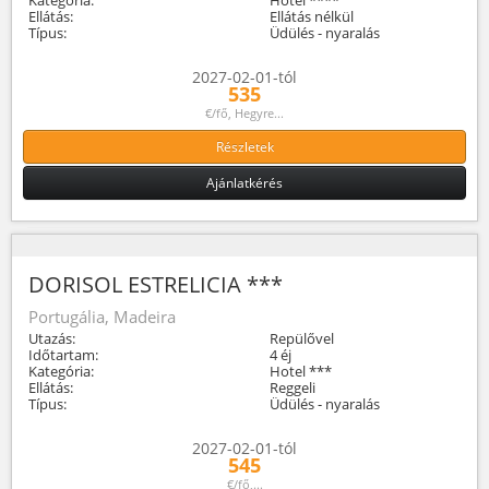
Ellátás:
Ellátás nélkül
Típus:
Üdülés - nyaralás
2027-02-01-tól
535
€/fő, Hegyre...
Részletek
Ajánlatkérés
DORISOL ESTRELICIA ***
Portugália, Madeira
Utazás:
Repülővel
Időtartam:
4 éj
Kategória:
Hotel ***
Ellátás:
Reggeli
Típus:
Üdülés - nyaralás
2027-02-01-tól
545
€/fő,...