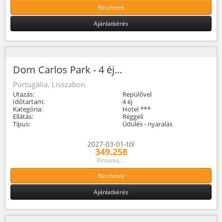
Részletek
Ajánlatkérés
Dom Carlos Park - 4 éj...
Portugália, Lisszabon
Utazás:
Repülővel
Időtartam:
4 éj
Kategória:
Hotel ***
Ellátás:
Reggeli
Típus:
Üdülés - nyaralás
2027-03-01-tól
349.258
Ft/szoba,...
Részletek
Ajánlatkérés