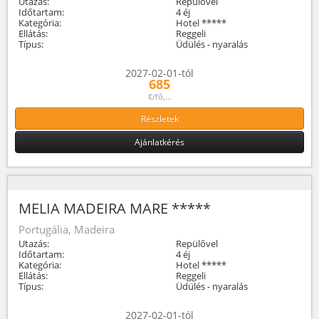
Utazás:
Repülővel
Időtartam:
4 éj
Kategória:
Hotel *****
Ellátás:
Reggeli
Típus:
Üdülés - nyaralás
2027-02-01-tól
685
€/fő,...
Részletek
Ajánlatkérés
MELIA MADEIRA MARE *****
Portugália, Madeira
Utazás:
Repülővel
Időtartam:
4 éj
Kategória:
Hotel *****
Ellátás:
Reggeli
Típus:
Üdülés - nyaralás
2027-02-01-tól