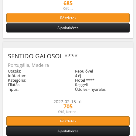
685
€/fő,...
Részletek
Ajánlatkérés
SENTIDO GALOSOL ****
Portugália, Madeira
Utazás:
Repülővel
Időtartam:
4 éj
Kategória:
Hotel ****
Ellátás:
Reggeli
Típus:
Üdülés - nyaralás
2027-02-15-tól
705
€/fő, Kertre...
Részletek
Ajánlatkérés