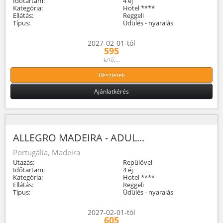
Időtartam:
4 éj
Kategória:
Hotel ****
Ellátás:
Reggeli
Típus:
Üdülés - nyaralás
2027-02-01-tól
595
€/fő,...
Részletek
Ajánlatkérés
ALLEGRO MADEIRA - ADUL...
Portugália, Madeira
Utazás:
Repülővel
Időtartam:
4 éj
Kategória:
Hotel ****
Ellátás:
Reggeli
Típus:
Üdülés - nyaralás
2027-02-01-tól
605