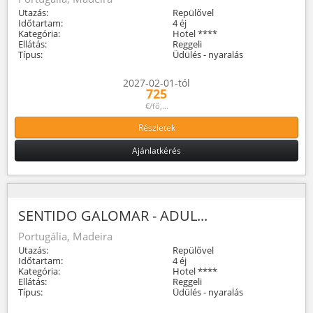
Utazás:
Repülővel
Időtartam:
4 éj
Kategória:
Hotel ****
Ellátás:
Reggeli
Típus:
Üdülés - nyaralás
2027-02-01-tól
725
€/fő,...
Részletek
Ajánlatkérés
SENTIDO GALOMAR - ADUL...
Portugália, Madeira
Utazás:
Repülővel
Időtartam:
4 éj
Kategória:
Hotel ****
Ellátás:
Reggeli
Típus:
Üdülés - nyaralás