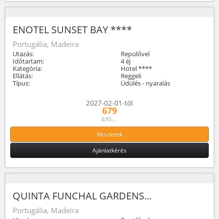
ENOTEL SUNSET BAY ****
Portugália, Madeira
Utazás:
Repülővel
Időtartam:
4 éj
Kategória:
Hotel ****
Ellátás:
Reggeli
Típus:
Üdülés - nyaralás
2027-02-01-tól
679
€/fő,...
Részletek
Ajánlatkérés
QUINTA FUNCHAL GARDENS...
Portugália, Madeira