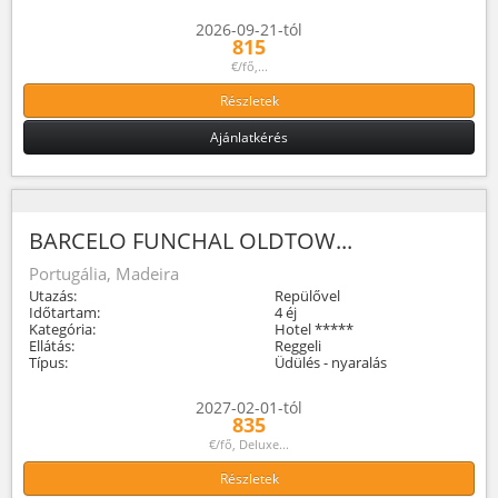
2026-09-21-tól
815
€/fő,...
Részletek
Ajánlatkérés
BARCELO FUNCHAL OLDTOW...
Portugália, Madeira
Utazás:
Repülővel
Időtartam:
4 éj
Kategória:
Hotel *****
Ellátás:
Reggeli
Típus:
Üdülés - nyaralás
2027-02-01-tól
835
€/fő, Deluxe...
Részletek