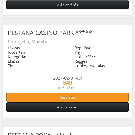
Ajánlatkérés
PESTANA CASINO PARK *****
Portugália, Madeira
Utazás:
Repülővel
Időtartam:
7 éj
Kategória:
Hotel *****
Ellátás:
Reggeli
Típus:
Üdülés - nyaralás
2027-02-01-tól
849
€/fő, Tájra...
Részletek
Ajánlatkérés