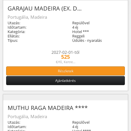
GARAJAU MADEIRA (EX. D...
Portugália, Madeira
Utazás:
Repülővel
Időtartam:
4 éj
Kategória:
Hotel ***
Ellátás:
Reggeli
Típus:
Üdülés - nyaralás
2027-02-01-tól
525
€/fő, Kertre...
Részletek
Ajánlatkérés
MUTHU RAGA MADEIRA ****
Portugália, Madeira
Utazás:
Repülővel
Időtartam:
4 éj
Kategória:
Hotel ****