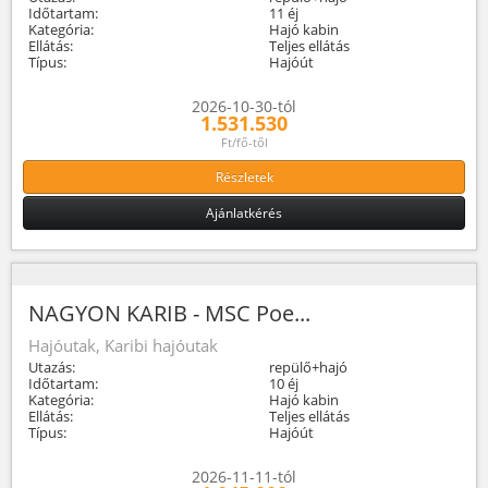
Időtartam:
11 éj
Kategória:
Hajó kabin
Ellátás:
Teljes ellátás
Típus:
Hajóút
2026-10-30-tól
1.531.530
Ft/fő-től
Részletek
Ajánlatkérés
NAGYON KARIB - MSC Poe...
Hajóutak, Karibi hajóutak
Utazás:
repülő+hajó
Időtartam:
10 éj
Kategória:
Hajó kabin
Ellátás:
Teljes ellátás
Típus:
Hajóút
2026-11-11-tól