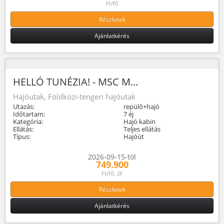
Ft/fő
Részletek
Ajánlatkérés
HELLÓ TUNÉZIA! - MSC M...
Hajóutak, Földközi-tengeri hajóutak
Utazás:
repülő+hajó
Időtartam:
7 éj
Kategória:
Hajó kabin
Ellátás:
Teljes ellátás
Típus:
Hajóút
2026-09-15-tól
749.900
Ft/fő, 2F
Részletek
Ajánlatkérés