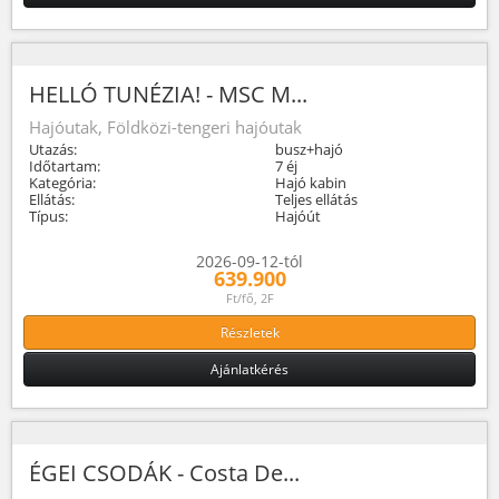
HELLÓ TUNÉZIA! - MSC M...
Hajóutak, Földközi-tengeri hajóutak
Utazás:
busz+hajó
Időtartam:
7 éj
Kategória:
Hajó kabin
Ellátás:
Teljes ellátás
Típus:
Hajóút
2026-09-12-tól
639.900
Ft/fő, 2F
Részletek
Ajánlatkérés
ÉGEI CSODÁK - Costa De...