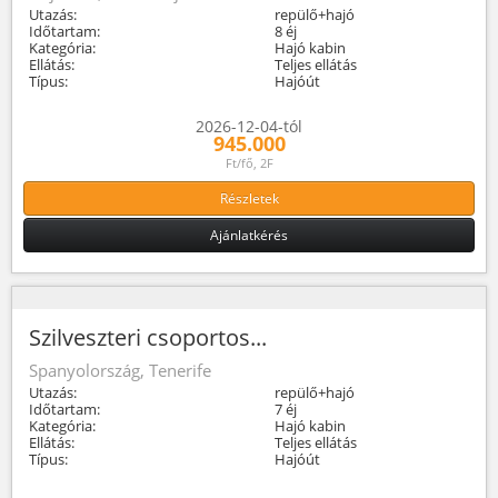
Utazás:
repülő+hajó
Időtartam:
8 éj
Kategória:
Hajó kabin
Ellátás:
Teljes ellátás
Típus:
Hajóút
2026-12-04-tól
945.000
Ft/fő, 2F
Részletek
Ajánlatkérés
Szilveszteri csoportos...
Spanyolország, Tenerife
Utazás:
repülő+hajó
Időtartam:
7 éj
Kategória:
Hajó kabin
Ellátás:
Teljes ellátás
Típus:
Hajóút