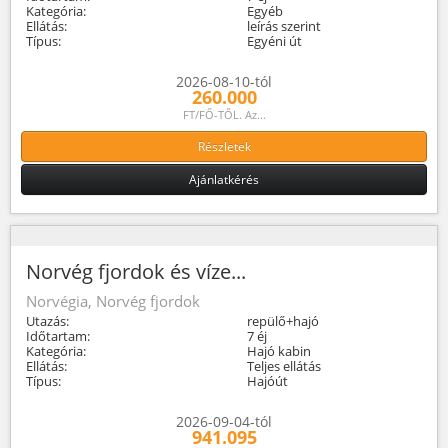
Kategória:
Egyéb
Ellátás:
leírás szerint
Típus:
Egyéni út
2026-08-10-tól
260.000
FT/FŐ-TŐL. Az...
Részletek
Ajánlatkérés
Norvég fjordok és víze...
Norvégia, Norvég fjordok
Utazás:
repülő+hajó
Időtartam:
7 éj
Kategória:
Hajó kabin
Ellátás:
Teljes ellátás
Típus:
Hajóút
2026-09-04-tól
941.095