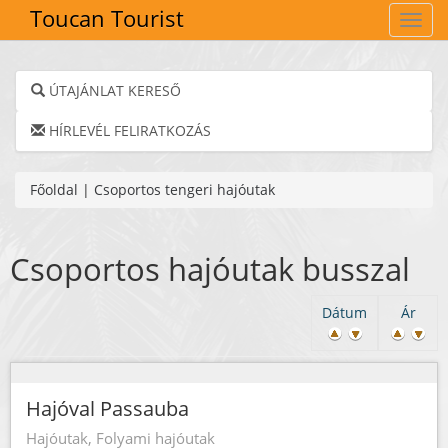
Toucan Tourist
Navig
ÚTAJÁNLAT KERESŐ
HÍRLEVÉL FELIRATKOZÁS
Főoldal
|
Csoportos tengeri hajóutak
Csoportos hajóutak busszal
Dátum
Ár
Hajóval Passauba
Hajóutak, Folyami hajóutak