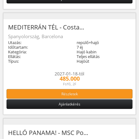
MEDITERRÁN TÉL - Costa...
Spanyolország, Barcelona
Utazás:
repülő+hajó
Időtartam:
7 éj
Kategória:
Hajó kabin
Ellátás:
Teljes ellátás
Típus:
Hajóút
2027-01-18-tól
485.000
Ft/fő, 2F
Részletek
Ajánlatkérés
HELLÓ PANAMA! - MSC Po...