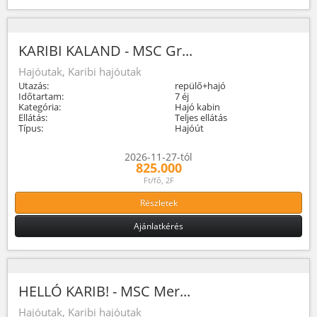
KARIBI KALAND - MSC Gr...
Hajóutak, Karibi hajóutak
Utazás:
repülő+hajó
Időtartam:
7 éj
Kategória:
Hajó kabin
Ellátás:
Teljes ellátás
Típus:
Hajóút
2026-11-27-tól
825.000
Ft/fő, 2F
Részletek
Ajánlatkérés
HELLÓ KARIB! - MSC Mer...
Hajóutak, Karibi hajóutak