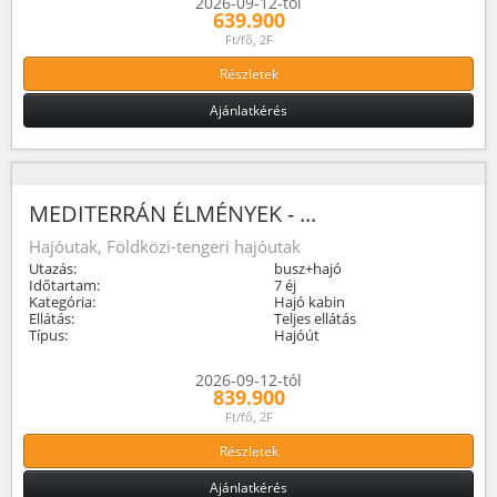
2026-09-12-tól
639.900
Ft/fő, 2F
Részletek
Ajánlatkérés
MEDITERRÁN ÉLMÉNYEK - ...
Hajóutak, Földközi-tengeri hajóutak
Utazás:
busz+hajó
Időtartam:
7 éj
Kategória:
Hajó kabin
Ellátás:
Teljes ellátás
Típus:
Hajóút
2026-09-12-tól
839.900
Ft/fő, 2F
Részletek
Ajánlatkérés