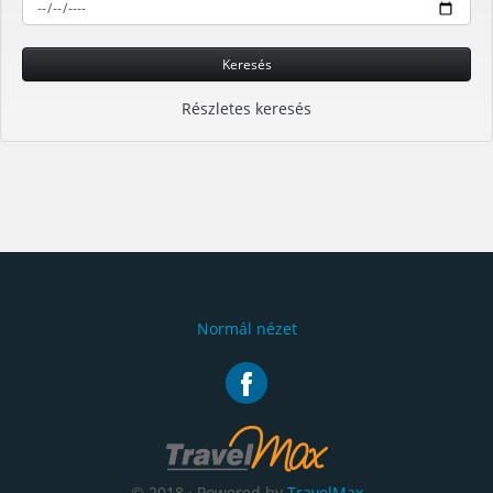
Keresés
Részletes keresés
Normál nézet
© 2018 · Powered by
TravelMax