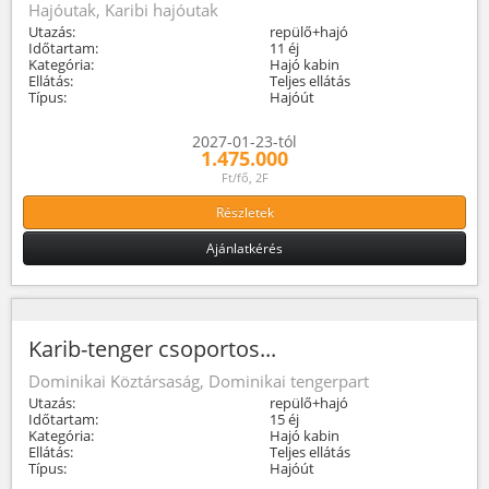
Hajóutak, Karibi hajóutak
Utazás:
repülő+hajó
Időtartam:
11 éj
Kategória:
Hajó kabin
Ellátás:
Teljes ellátás
Típus:
Hajóút
2027-01-23-tól
1.475.000
Ft/fő, 2F
Részletek
Ajánlatkérés
Karib-tenger csoportos...
Dominikai Köztársaság, Dominikai tengerpart
Utazás:
repülő+hajó
Időtartam:
15 éj
Kategória:
Hajó kabin
Ellátás:
Teljes ellátás
Típus:
Hajóút