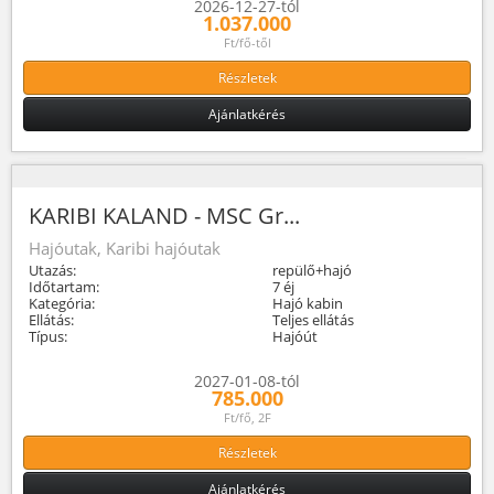
2026-12-27-tól
1.037.000
Ft/fő-től
Részletek
Ajánlatkérés
KARIBI KALAND - MSC Gr...
Hajóutak, Karibi hajóutak
Utazás:
repülő+hajó
Időtartam:
7 éj
Kategória:
Hajó kabin
Ellátás:
Teljes ellátás
Típus:
Hajóút
2027-01-08-tól
785.000
Ft/fő, 2F
Részletek
Ajánlatkérés