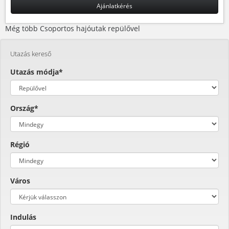
Ajánlatkérés
Még több Csoportos hajóutak repülővel
Utazás kereső
Utazás módja*
Ország*
Régió
Város
Indulás