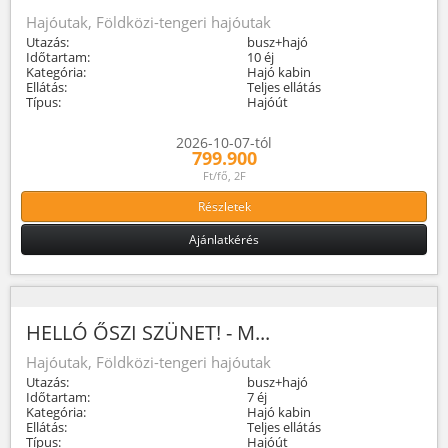
Hajóutak, Földközi-tengeri hajóutak
Utazás:
busz+hajó
Időtartam:
10 éj
Kategória:
Hajó kabin
Ellátás:
Teljes ellátás
Típus:
Hajóút
2026-10-07-tól
799.900
Ft/fő, 2F
Részletek
Ajánlatkérés
HELLÓ ŐSZI SZÜNET! - M...
Hajóutak, Földközi-tengeri hajóutak
Utazás:
busz+hajó
Időtartam:
7 éj
Kategória:
Hajó kabin
Ellátás:
Teljes ellátás
Típus:
Hajóút