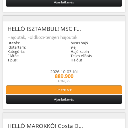
Ajánlatkérés
HELLÓ ISZTAMBUL! MSC F...
Hajóutak, Földközi-tengeri hajóutak
Utazás:
busz+hajó
Időtartam:
9 éj
Kategória:
Hajó kabin
Ellátás:
Teljes ellátás
Típus:
Hajóút
2026-10-03-tól
889.900
Ft/fő, 2F
Részletek
Ajánlatkérés
HELLÓ MAROKKÓ! Costa D...