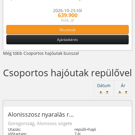
2026-10-23-tól
639.900
Ft/fő, 2F
Részletek
Ajánlatkérés
Még több Csoportos hajóutak busszal
Csoportos hajóutak repülővel
Dátum
Ár
Alonisszosz nyaralás r...
Görögország, Alonissos szigete
Utazás:
repülő+hajó
Időtartam:
7 éj