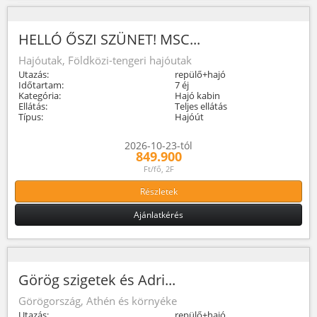
HELLÓ ŐSZI SZÜNET! MSC...
Hajóutak, Földközi-tengeri hajóutak
Utazás:
repülő+hajó
Időtartam:
7 éj
Kategória:
Hajó kabin
Ellátás:
Teljes ellátás
Típus:
Hajóút
2026-10-23-tól
849.900
Ft/fő, 2F
Részletek
Ajánlatkérés
Görög szigetek és Adri...
Görögország, Athén és környéke
Utazás:
repülő+hajó