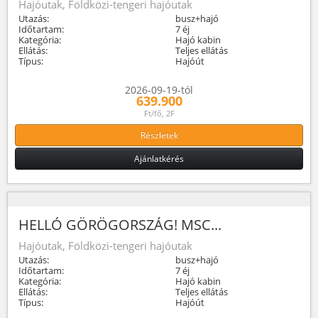
Hajóutak, Földközi-tengeri hajóutak
Utazás:
busz+hajó
Időtartam:
7 éj
Kategória:
Hajó kabin
Ellátás:
Teljes ellátás
Típus:
Hajóút
2026-09-19-tól
639.900
Ft/fő, 2F
Részletek
Ajánlatkérés
HELLÓ GÖRÖGORSZÁG! MSC...
Hajóutak, Földközi-tengeri hajóutak
Utazás:
busz+hajó
Időtartam:
7 éj
Kategória:
Hajó kabin
Ellátás:
Teljes ellátás
Típus:
Hajóút