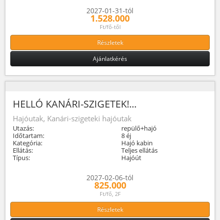
2027-01-31-tól
1.528.000
Ft/fő-től
Részletek
Ajánlatkérés
HELLÓ KANÁRI-SZIGETEK!...
Hajóutak, Kanári-szigeteki hajóutak
Utazás:
repülő+hajó
Időtartam:
8 éj
Kategória:
Hajó kabin
Ellátás:
Teljes ellátás
Típus:
Hajóút
2027-02-06-tól
825.000
Ft/fő, 2F
Részletek