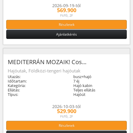
2026-09-19-tól
569.900
Ft/fő, 2F
Részletek
Ajánlatkérés
MEDITERRÁN MOZAIK! Cos...
Hajóutak, Földközi-tengeri hajóutak
Utazás:
busz+hajó
Időtartam:
7 éj
Kategória:
Hajó kabin
Ellátás:
Teljes ellátás
Típus:
Hajóút
2026-10-03-tól
529.900
Ft/fő, 2F
Részletek