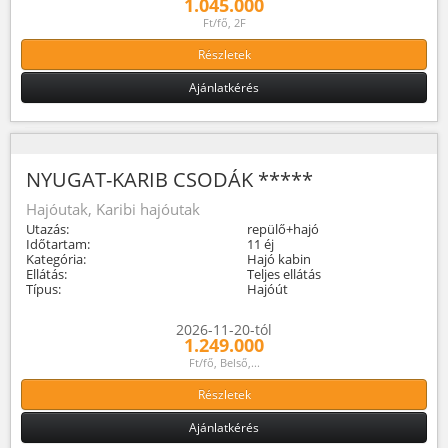
1.045.000
Ft/fő, 2F
Részletek
Ajánlatkérés
NYUGAT-KARIB CSODÁK *****
Hajóutak, Karibi hajóutak
Utazás:
repülő+hajó
Időtartam:
11 éj
Kategória:
Hajó kabin
Ellátás:
Teljes ellátás
Típus:
Hajóút
2026-11-20-tól
1.249.000
Ft/fő, Belső,...
Részletek
Ajánlatkérés