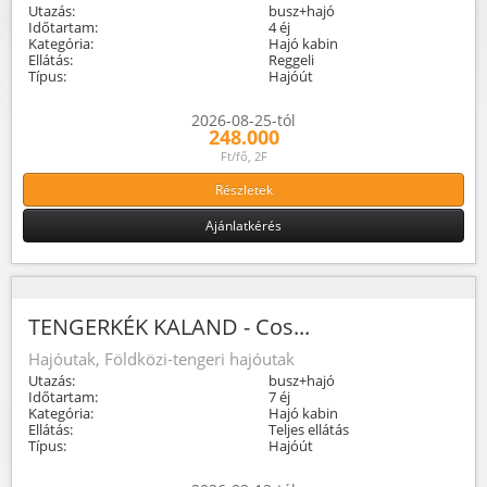
Utazás:
busz+hajó
Időtartam:
4 éj
Kategória:
Hajó kabin
Ellátás:
Reggeli
Típus:
Hajóút
2026-08-25-tól
248.000
Ft/fő, 2F
Részletek
Ajánlatkérés
TENGERKÉK KALAND - Cos...
Hajóutak, Földközi-tengeri hajóutak
Utazás:
busz+hajó
Időtartam:
7 éj
Kategória:
Hajó kabin
Ellátás:
Teljes ellátás
Típus:
Hajóút