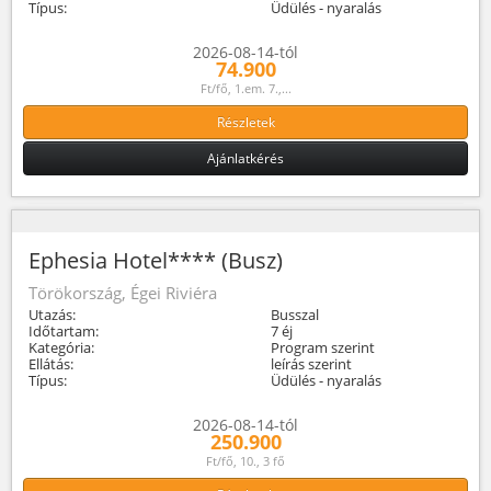
Típus:
Üdülés - nyaralás
2026-08-14-tól
74.900
Ft/fő, 1.em. 7.,...
Részletek
Ajánlatkérés
Ephesia Hotel**** (Busz)
Törökország, Égei Riviéra
Utazás:
Busszal
Időtartam:
7 éj
Kategória:
Program szerint
Ellátás:
leírás szerint
Típus:
Üdülés - nyaralás
2026-08-14-tól
250.900
Ft/fő, 10., 3 fő