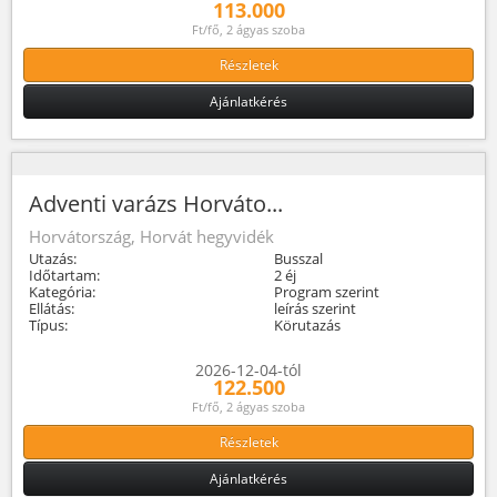
113.000
Ft/fő, 2 ágyas szoba
Részletek
Ajánlatkérés
Adventi varázs Horváto...
Horvátország, Horvát hegyvidék
Utazás:
Busszal
Időtartam:
2 éj
Kategória:
Program szerint
Ellátás:
leírás szerint
Típus:
Körutazás
2026-12-04-tól
122.500
Ft/fő, 2 ágyas szoba
Részletek
Ajánlatkérés