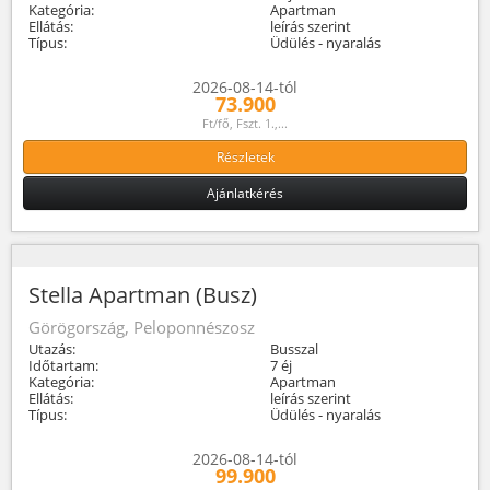
Kategória:
Apartman
Ellátás:
leírás szerint
Típus:
Üdülés - nyaralás
2026-08-14-tól
73.900
Ft/fő, Fszt. 1.,...
Részletek
Ajánlatkérés
Stella Apartman (Busz)
Görögország, Peloponnészosz
Utazás:
Busszal
Időtartam:
7 éj
Kategória:
Apartman
Ellátás:
leírás szerint
Típus:
Üdülés - nyaralás
2026-08-14-tól
99.900