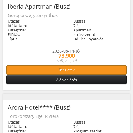
Ibéria Apartman (Busz)
Görögország, Zakynthos
Utazás:
Busszal
Időtartam:
7 éj
Kategória:
Apartman
Ellátás:
leírás szerint
Típus:
Üdülés - nyaralás
2026-08-14-tól
73.900
Ft/fő, 2. 1, 3 fő
Részletek
Ajánlatkérés
Arora Hotel**** (Busz)
Törökország, Égei Riviéra
Utazás:
Busszal
Időtartam:
7 éj
Kategória:
Program szerint