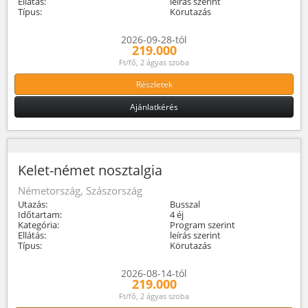
Ellátás:
leírás szerint
Típus:
Körutazás
2026-09-28-tól
219.000
Ft/fő, 2 ágyas szoba
Részletek
Ajánlatkérés
Kelet-német nosztalgia
Németország, Szászország
Utazás:
Busszal
Időtartam:
4 éj
Kategória:
Program szerint
Ellátás:
leírás szerint
Típus:
Körutazás
2026-08-14-tól
219.000
Ft/fő, 2 ágyas szoba