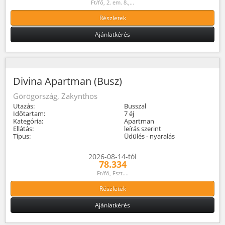
Ft/fő, 2. em. 8.,...
Részletek
Ajánlatkérés
Divina Apartman (Busz)
Görögország, Zakynthos
Utazás:
Busszal
Időtartam:
7 éj
Kategória:
Apartman
Ellátás:
leírás szerint
Típus:
Üdülés - nyaralás
2026-08-14-tól
78.334
Ft/fő, Fszt....
Részletek
Ajánlatkérés