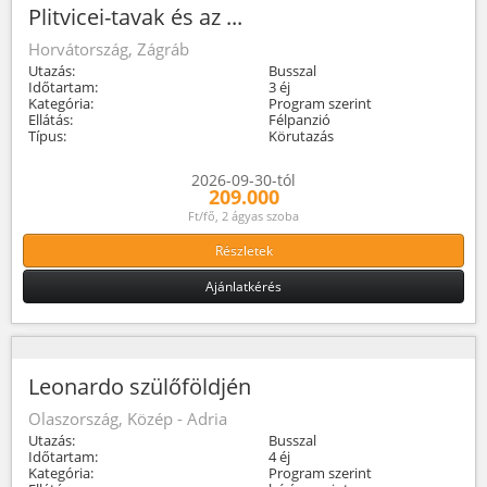
Plitvicei-tavak és az ...
Horvátország, Zágráb
Utazás:
Busszal
Időtartam:
3 éj
Kategória:
Program szerint
Ellátás:
Félpanzió
Típus:
Körutazás
2026-09-30-tól
209.000
Ft/fő, 2 ágyas szoba
Részletek
Ajánlatkérés
Leonardo szülőföldjén
Olaszország, Közép - Adria
Utazás:
Busszal
Időtartam:
4 éj
Kategória:
Program szerint