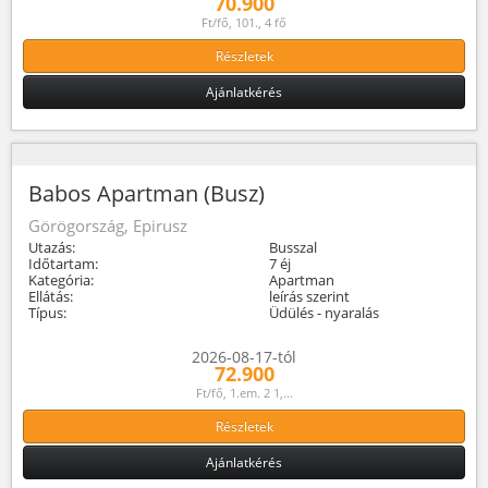
70.900
Ft/fő, 101., 4 fő
Részletek
Ajánlatkérés
Babos Apartman (Busz)
Görögország, Epirusz
Utazás:
Busszal
Időtartam:
7 éj
Kategória:
Apartman
Ellátás:
leírás szerint
Típus:
Üdülés - nyaralás
2026-08-17-tól
72.900
Ft/fő, 1.em. 2 1,...
Részletek
Ajánlatkérés