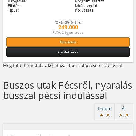
Kategória:
Program szerint
Ellátás:
leírás szerint
Típus:
Körutazás
2026-09-28-tól
249.000
Ft/fő, 2 ágyas szoba
Részletek
Ajánlatkérés
Még több Kirándulás, körutazás busszal pécsi felszállással
Buszos utak Pécsről, nyaralás
busszal pécsi indulással
Dátum
Ár