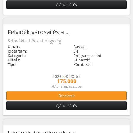
Ajánlatkérés
Felvidék városai és a ...
Szlovákia, Lőcse-i hegység
Utazás:
Busszal
Időtartam:
3 éj
Kategória:
Program szerint
Ellátás:
Félpanzió
Típus:
Körutazás
2026-08-20-tól
175.000
Ft/fő, 2 ágyas szoba
Részletek
Ajánlatkérés
Lagúnák, templomok, sz...