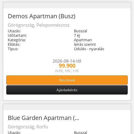
Demos Apartman (Busz)
Görögország, Peloponnészosz
Utazás:
Busszal
Időtartam:
7 éj
Kategória:
Apartman
Ellátás:
leírás szerint
Típus:
Üdülés - nyaralás
2026-08-14-tól
99.900
Ft/fő, 105., 3 fő
Részletek
Ajánlatkérés
Blue Garden Apartman (...
Görögország, Korfu
Utazás:
Busszal