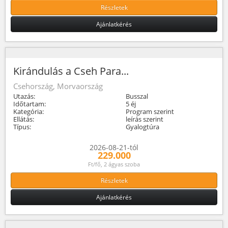
Részletek
Ajánlatkérés
Kirándulás a Cseh Para...
Csehország, Morvaország
Utazás:
Busszal
Időtartam:
5 éj
Kategória:
Program szerint
Ellátás:
leírás szerint
Típus:
Gyalogtúra
2026-08-21-tól
229.000
Ft/fő, 2 ágyas szoba
Részletek
Ajánlatkérés