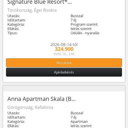
Signature Blue Resort*...
Törökország, Égei Riviéra
Utazás:
Busszal
Időtartam:
7 éj
Kategória:
Program szerint
Ellátás:
leírás szerint
Típus:
Üdülés - nyaralás
2026-08-14-tól
324.900
Ft/fő, 10., 2 fő
Részletek
Ajánlatkérés
Anna Apartman Skala (B...
Görögország, Kefalónia
Utazás:
Busszal
Időtartam:
7 éj
Kategória:
Apartman
Ellátás:
leírás szerint