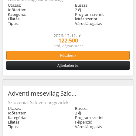
Utazás:
Busszal
Időtartam:
2 éj
Kategória:
Program szerint
Ellátás:
leírás szerint
Típus:
Városlátogatás
2026-12-11-tól
122.500
Ft/fő, 2 ágyas szoba
Részletek
Ajánlatkérés
Adventi mesevilág Szlo...
Szlovénia, Szlovén hegyvidék
Utazás:
Busszal
Időtartam:
2 éj
Kategória:
Program szerint
Ellátás:
Félpanzió
Típus:
Városlátogatás