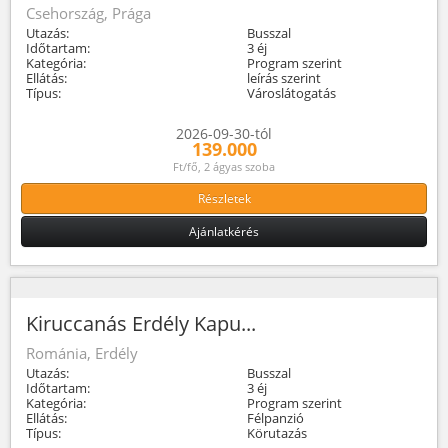
Csehország, Prága
Utazás:
Busszal
Időtartam:
3 éj
Kategória:
Program szerint
Ellátás:
leírás szerint
Típus:
Városlátogatás
2026-09-30-tól
139.000
Ft/fő, 2 ágyas szoba
Részletek
Ajánlatkérés
Kiruccanás Erdély Kapu...
Románia, Erdély
Utazás:
Busszal
Időtartam:
3 éj
Kategória:
Program szerint
Ellátás:
Félpanzió
Típus:
Körutazás