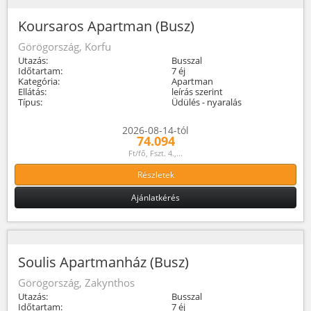
Koursaros Apartman (Busz)
Görögország, Korfu
Utazás:
Busszal
Időtartam:
7 éj
Kategória:
Apartman
Ellátás:
leírás szerint
Típus:
Üdülés - nyaralás
2026-08-14-tól
74.094
Ft/fő, Fszt. 4.,...
Részletek
Ajánlatkérés
Soulis Apartmanház (Busz)
Görögország, Zakynthos
Utazás:
Busszal
Időtartam:
7 éj