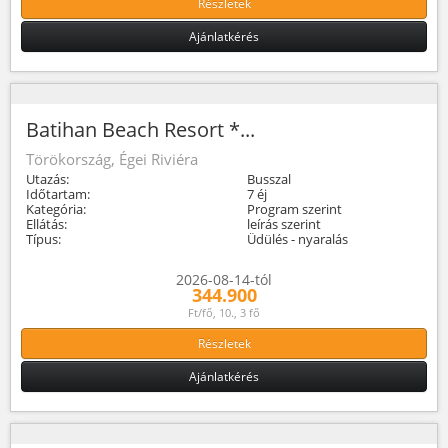
Részletek
Ajánlatkérés
Batihan Beach Resort *...
Törökország, Égei Riviéra
Utazás:
Busszal
Időtartam:
7 éj
Kategória:
Program szerint
Ellátás:
leírás szerint
Típus:
Üdülés - nyaralás
2026-08-14-tól
344.900
Ft/fő, 10., 3 fő
Részletek
Ajánlatkérés