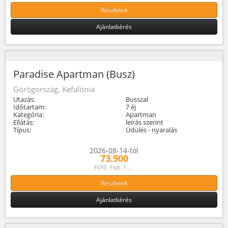
Részletek
Ajánlatkérés
Paradise Apartman (Busz)
Görögország, Kefalónia
Utazás:
Busszal
Időtartam:
7 éj
Kategória:
Apartman
Ellátás:
leírás szerint
Típus:
Üdülés - nyaralás
2026-08-14-tól
73.900
Ft/fő, Fszt. 1.,...
Részletek
Ajánlatkérés