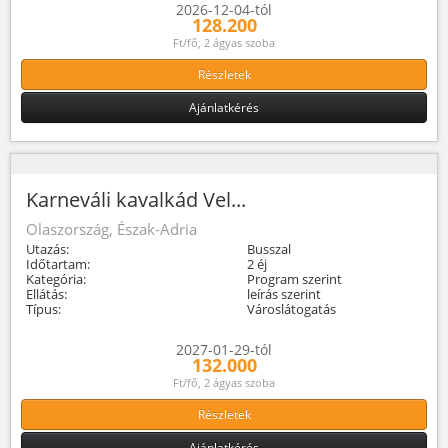
2026-12-04-tól
128.200
Ft/fő, 2 ágyas szoba
Részletek
Ajánlatkérés
Karneváli kavalkád Vel...
Olaszország, Észak-Adria
Utazás:
Busszal
Időtartam:
2 éj
Kategória:
Program szerint
Ellátás:
leírás szerint
Típus:
Városlátogatás
2027-01-29-tól
132.000
Ft/fő, 2 ágyas szoba
Részletek
Ajánlatkérés