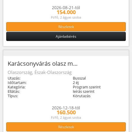
2026-08-21-tól
154.000
Ft/fő, 2 ágyas szoba
Részletek
Ajánlatkérés
Karácsonyvárás olasz m...
Olaszország, Észak-Olaszország
Utazás:
Busszal
Időtartam:
2 éj
Kategória:
Program szerint
Ellátás:
leírás szerint
Típus:
Körutazás
2026-12-18-tól
160.500
Ft/fő, 2 ágyas szoba
Részletek