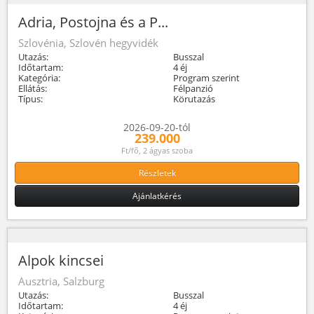
Adria, Postojna és a P...
Szlovénia, Szlovén hegyvidék
Utazás:
Busszal
Időtartam:
4 éj
Kategória:
Program szerint
Ellátás:
Félpanzió
Típus:
Körutazás
2026-09-20-tól
239.000
Ft/fő, 2 ágyas szoba
Részletek
Ajánlatkérés
Alpok kincsei
Ausztria, Salzburg
Utazás:
Busszal
Időtartam:
4 éj