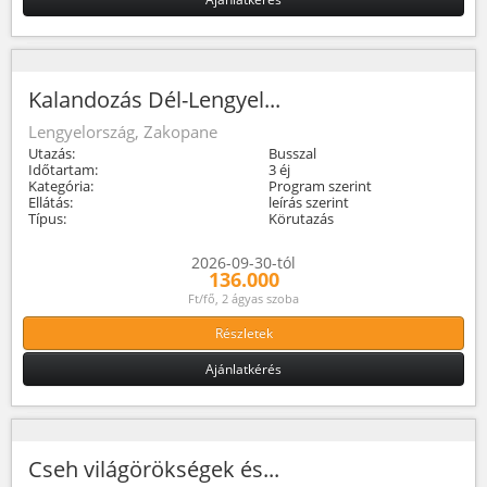
Kalandozás Dél-Lengyel...
Lengyelország, Zakopane
Utazás:
Busszal
Időtartam:
3 éj
Kategória:
Program szerint
Ellátás:
leírás szerint
Típus:
Körutazás
2026-09-30-tól
136.000
Ft/fő, 2 ágyas szoba
Részletek
Ajánlatkérés
Cseh világörökségek és...