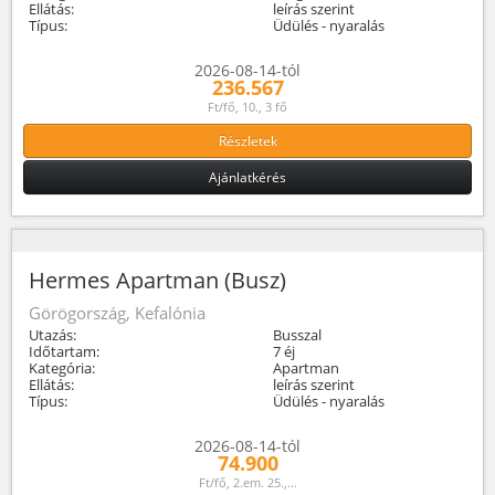
Ellátás:
leírás szerint
Típus:
Üdülés - nyaralás
2026-08-14-tól
236.567
Ft/fő, 10., 3 fő
Részletek
Ajánlatkérés
Hermes Apartman (Busz)
Görögország, Kefalónia
Utazás:
Busszal
Időtartam:
7 éj
Kategória:
Apartman
Ellátás:
leírás szerint
Típus:
Üdülés - nyaralás
2026-08-14-tól
74.900
Ft/fő, 2.em. 25.,...