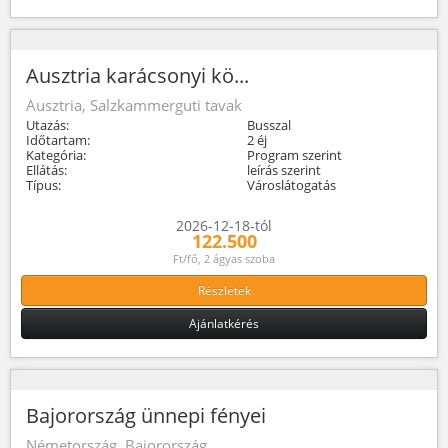
Ausztria karácsonyi kö...
Ausztria, Salzkammerguti tavak
Utazás:
Busszal
Időtartam:
2 éj
Kategória:
Program szerint
Ellátás:
leírás szerint
Típus:
Városlátogatás
2026-12-18-tól
122.500
Ft/fő, 2 ágyas szoba
Részletek
Ajánlatkérés
Bajorország ünnepi fényei
Németország, Bajorország