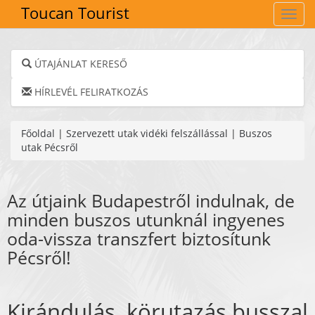
Toucan Tourist
Navig
ÚTAJÁNLAT KERESŐ
HÍRLEVÉL FELIRATKOZÁS
Főoldal
|
Szervezett utak vidéki felszállással
|
Buszos
utak Pécsről
Az útjaink Budapestről indulnak, de
minden buszos utunknál ingyenes
oda-vissza transzfert biztosítunk
Pécsről!
Kirándulás, körutazás busszal