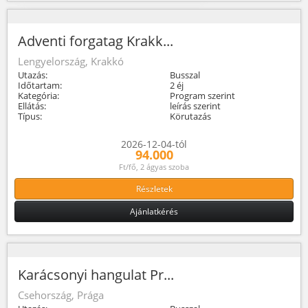
Adventi forgatag Krakk...
Lengyelország, Krakkó
Utazás:
Busszal
Időtartam:
2 éj
Kategória:
Program szerint
Ellátás:
leírás szerint
Típus:
Körutazás
2026-12-04-tól
94.000
Ft/fő, 2 ágyas szoba
Részletek
Ajánlatkérés
Karácsonyi hangulat Pr...
Csehország, Prága