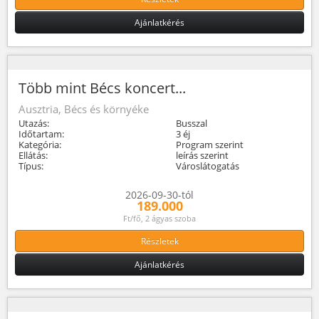
Ajánlatkérés
Több mint Bécs koncert...
Ausztria, Bécs és környéke
Utazás:
Busszal
Időtartam:
3 éj
Kategória:
Program szerint
Ellátás:
leírás szerint
Típus:
Városlátogatás
2026-09-30-tól
189.000
Ft/fő, 2 ágyas szoba
Részletek
Ajánlatkérés