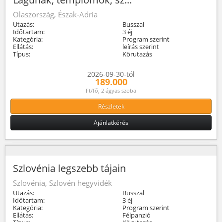
Olaszország, Észak-Adria
Utazás:
Busszal
Időtartam:
3 éj
Kategória:
Program szerint
Ellátás:
leírás szerint
Típus:
Körutazás
2026-09-30-tól
189.000
Ft/fő, 2 ágyas szoba
Részletek
Ajánlatkérés
Szlovénia legszebb tájain
Szlovénia, Szlovén hegyvidék
Utazás:
Busszal
Időtartam:
3 éj
Kategória:
Program szerint
Ellátás:
Félpanzió