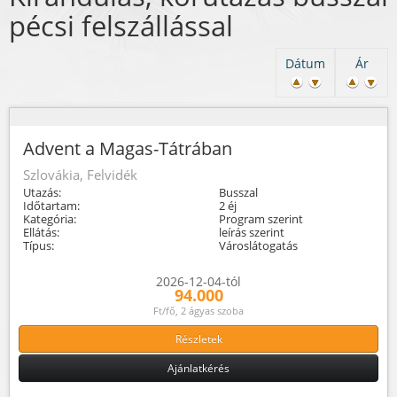
pécsi felszállással
Dátum
Ár
Advent a Magas-Tátrában
Szlovákia, Felvidék
Utazás:
Busszal
Időtartam:
2 éj
Kategória:
Program szerint
Ellátás:
leírás szerint
Típus:
Városlátogatás
2026-12-04-tól
94.000
Ft/fő, 2 ágyas szoba
Részletek
Ajánlatkérés