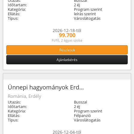
Utazás:
Busszal
Időtartam:
2 éj
Kategória:
Program szerint
Ellátás:
leírás szerint
Típus:
Városlátogatás
2026-12-18-tól
99.700
Ft/fő, 2 ágyas szoba
Részletek
Ajánlatkérés
Ünnepi hagyományok Erd...
Románia, Erdély
Utazás:
Busszal
Időtartam:
2 éj
Kategória:
Program szerint
Ellátás:
Félpanzió
Típus:
Városlátogatás
2026-12-04-tól