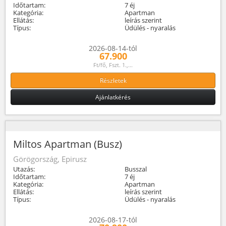
Időtartam:
7 éj
Kategória:
Apartman
Ellátás:
leírás szerint
Típus:
Üdülés - nyaralás
2026-08-14-tól
67.900
Ft/fő, Fszt. 1.,...
Részletek
Ajánlatkérés
Miltos Apartman (Busz)
Görögország, Epirusz
Utazás:
Busszal
Időtartam:
7 éj
Kategória:
Apartman
Ellátás:
leírás szerint
Típus:
Üdülés - nyaralás
2026-08-17-tól