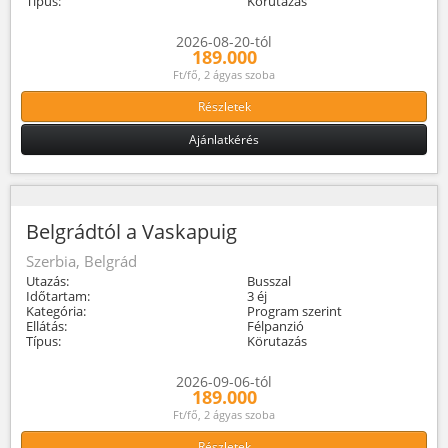
Típus:
Körutazás
2026-08-20-tól
189.000
Ft/fő, 2 ágyas szoba
Részletek
Ajánlatkérés
Belgrádtól a Vaskapuig
Szerbia, Belgrád
Utazás:
Busszal
Időtartam:
3 éj
Kategória:
Program szerint
Ellátás:
Félpanzió
Típus:
Körutazás
2026-09-06-tól
189.000
Ft/fő, 2 ágyas szoba
Részletek