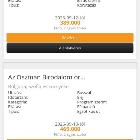
Ellátás:
leírás szerint
Típus:
Körutazás
2026-09-12-tól
389.000
Ft/fő, 2 ágyas szoba
Részletek
Ajánlatkérés
Az Oszmán Birodalom ör...
Bulgária, Szófia és környéke
Utazás:
Busszal
Időtartam:
8 éj
Kategória:
Program szerint
Ellátás:
Félpanzió
Típus:
Egzotikus út
2026-09-10-tól
469.000
Ft/fő, 2 ágyas szoba