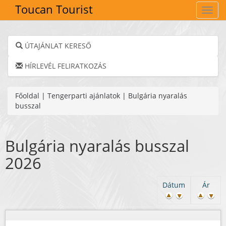
Toucan Tourist
Navig
ÚTAJÁNLAT KERESŐ
HÍRLEVÉL FELIRATKOZÁS
Főoldal
|
Tengerparti ajánlatok
|
Bulgária nyaralás
busszal
Bulgária nyaralás busszal
2026
Dátum
Ár