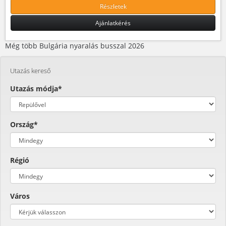
Részletek
Ajánlatkérés
Még több Bulgária nyaralás busszal 2026
Utazás kereső
Utazás módja*
Ország*
Régió
Város