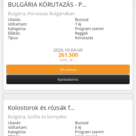
BULGÁRIA KÖRUTAZÁS - P...
Bulgária, Körutazás Bulgáriában
Utazás:
Busszal
Időtartam:
7 éj
Kategória:
Program szerint
Ellátás:
Reggeli
Típus:
Körutazás
2026-10-04-tól
261.500
Ft/fő, 2F,...
Részletek
Ajánlatkérés
Kolostorok és rózsák f...
Bulgária, Szófia és környéke
Utazás:
Busszal
Időtartam:
6 éj
Kategória:
Program szerint