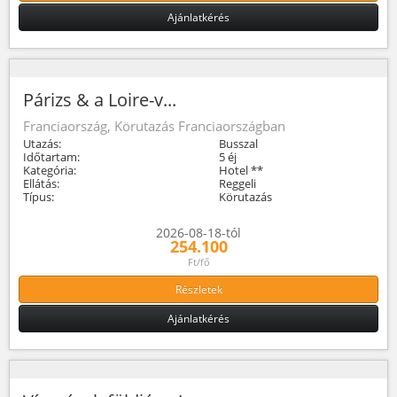
Ajánlatkérés
Párizs & a Loire-v...
Franciaország, Körutazás Franciaországban
Utazás:
Busszal
Időtartam:
5 éj
Kategória:
Hotel **
Ellátás:
Reggeli
Típus:
Körutazás
2026-08-18-tól
254.100
Ft/fő
Részletek
Ajánlatkérés