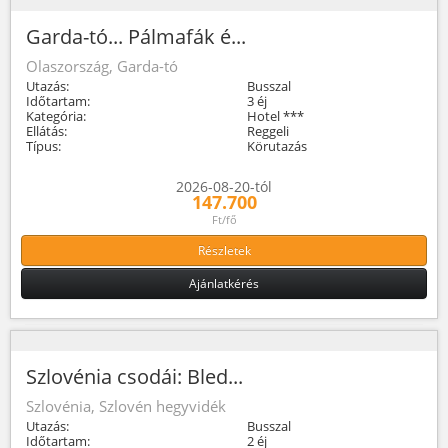
Garda-tó... Pálmafák é...
Olaszország, Garda-tó
Utazás:
Busszal
Időtartam:
3 éj
Kategória:
Hotel ***
Ellátás:
Reggeli
Típus:
Körutazás
2026-08-20-tól
147.700
Ft/fő
Részletek
Ajánlatkérés
Szlovénia csodái: Bled...
Szlovénia, Szlovén hegyvidék
Utazás:
Busszal
Időtartam:
2 éj