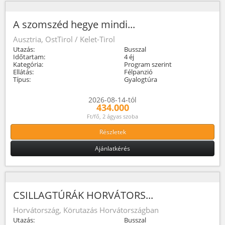
A szomszéd hegye mindi...
Ausztria, OstTirol / Kelet-Tirol
Utazás:
Busszal
Időtartam:
4 éj
Kategória:
Program szerint
Ellátás:
Félpanzió
Típus:
Gyalogtúra
2026-08-14-tól
434.000
Ft/fő, 2 ágyas szoba
Részletek
Ajánlatkérés
CSILLAGTÚRÁK HORVÁTORS...
Horvátország, Körutazás Horvátországban
Utazás:
Busszal