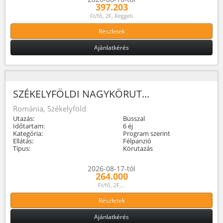
397.203
Ft/fő, 2F, Reggeli
Részletek
Ajánlatkérés
SZÉKELYFÖLDI NAGYKÖRUT...
Románia, Székelyföld
Utazás:
Busszal
Időtartam:
6 éj
Kategória:
Program szerint
Ellátás:
Félpanzió
Típus:
Körutazás
2026-08-17-tól
264.000
Ft/fő, 2F,...
Részletek
Ajánlatkérés