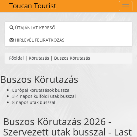
Toucan Tourist
Navig
ÚTAJÁNLAT KERESŐ
HÍRLEVÉL FELIRATKOZÁS
Főoldal
|
Körutazás
|
Buszos Körutazás
Buszos Körutazás
Európai körutazások busszal
3-4 napos külföldi utak busszal
8 napos utak busszal
Buszos Körutazás 2026 -
Szervezett utak busszal - Last