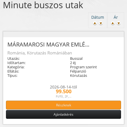
Minute buszos utak
Dátum
Ár
MÁRAMAROSI MAGYAR EMLÉ...
Románia, Körutazás Romániában
Utazás:
Busszal
Időtartam:
2 éj
Kategória:
Program szerint
Ellátás:
Félpanzió
Típus:
Körutazás
2026-08-14-tól
99.500
Ft/fő, 2F,...
Részletek
Ajánlatkérés