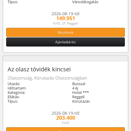
Típus:
Városlátogatás
2026-08-19-tól
149.951
Ft/fő, 2F, Reggeli
Részletek
Ajánlatkérés
Az olasz tóvidék kincsei
Olaszország, Körutazás Olaszországban
Utazás:
Busszal
Időtartam:
4 éj
Kategória:
Hotel ***
Ellátás:
Reggeli
Típus:
Körutazás
2026-08-19-tól
203.400
Ft/fő