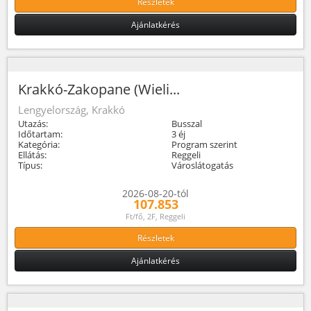
Részletek
Ajánlatkérés
Krakkó-Zakopane (Wieli...
Lengyelország, Krakkó
Utazás:
Busszal
Időtartam:
3 éj
Kategória:
Program szerint
Ellátás:
Reggeli
Típus:
Városlátogatás
2026-08-20-tól
107.853
Ft/fő, 2F, Reggeli
Részletek
Ajánlatkérés