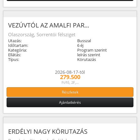
VEZÚVTÓL AZ AMALFI PAR...
Olaszország, Sorrentói félsziget
Utazás:
Busszal
Időtartam:
6 éj
Kategória:
Program szerint
Ellátás:
leírás szerint
Típus:
Körutazás
2026-08-17-tól
279.500
Ft/fő, 2F,...
Részletek
Ajánlatkérés
ERDÉLYI NAGY KÖRUTAZÁS