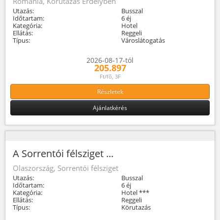
Románia, Körutazás Erdélyben
Utazás:
Busszal
Időtartam:
6 éj
Kategória:
Hotel
Ellátás:
Reggeli
Típus:
Városlátogatás
2026-08-17-tól
205.897
Ft/fő, 3F
Részletek
Ajánlatkérés
A Sorrentói félsziget ...
Olaszország, Sorrentói félsziget
Utazás:
Busszal
Időtartam:
6 éj
Kategória:
Hotel ***
Ellátás:
Reggeli
Típus:
Körutazás