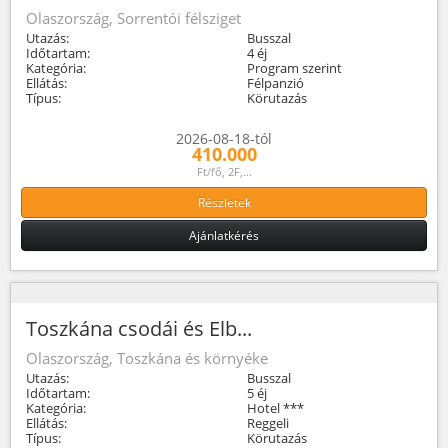
Olaszország, Sorrentói félsziget
Utazás:
Busszal
Időtartam:
4 éj
Kategória:
Program szerint
Ellátás:
Félpanzió
Típus:
Körutazás
2026-08-18-tól
410.000
Ft/fő, 2F,...
Részletek
Ajánlatkérés
Toszkána csodái és Elb...
Olaszország, Toszkána és környéke
Utazás:
Busszal
Időtartam:
5 éj
Kategória:
Hotel ***
Ellátás:
Reggeli
Típus:
Körutazás