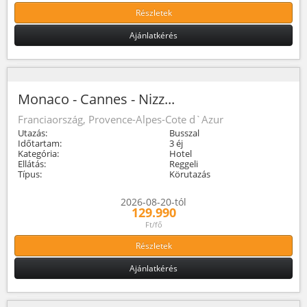
Részletek
Ajánlatkérés
Monaco - Cannes - Nizz...
Franciaország, Provence-Alpes-Cote d`Azur
Utazás:
Busszal
Időtartam:
3 éj
Kategória:
Hotel
Ellátás:
Reggeli
Típus:
Körutazás
2026-08-20-tól
129.990
Ft/fő
Részletek
Ajánlatkérés