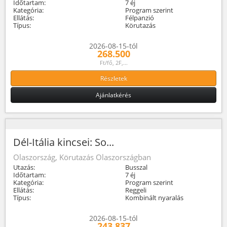
Időtartam:
7 éj
Kategória:
Program szerint
Ellátás:
Félpanzió
Típus:
Körutazás
2026-08-15-tól
268.500
Ft/fő, 2F,...
Részletek
Ajánlatkérés
Dél-Itália kincsei: So...
Olaszország, Körutazás Olaszországban
Utazás:
Busszal
Időtartam:
7 éj
Kategória:
Program szerint
Ellátás:
Reggeli
Típus:
Kombinált nyaralás
2026-08-15-tól
243.837