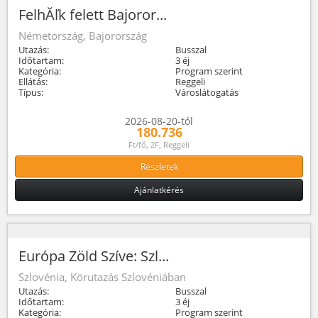
FelhĂľk felett Bajoror...
Németország, Bajorország
Utazás:
Busszal
Időtartam:
3 éj
Kategória:
Program szerint
Ellátás:
Reggeli
Típus:
Városlátogatás
2026-08-20-tól
180.736
Ft/fő, 2F, Reggeli
Részletek
Ajánlatkérés
Európa Zöld Szíve: Szl...
Szlovénia, Körutazás Szlovéniában
Utazás:
Busszal
Időtartam:
3 éj
Kategória:
Program szerint