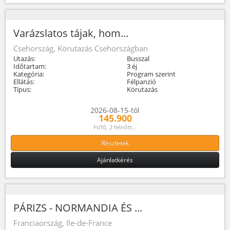
Varázslatos tájak, hom...
Csehország, Körutazás Csehországban
Utazás:
Busszal
Időtartam:
3 éj
Kategória:
Program szerint
Ellátás:
Félpanzió
Típus:
Körutazás
2026-08-15-tól
145.900
Ft/fő, 2 felnőtt...
Részletek
Ajánlatkérés
PÁRIZS - NORMANDIA ÉS ...
Franciaország, Ile-de-France