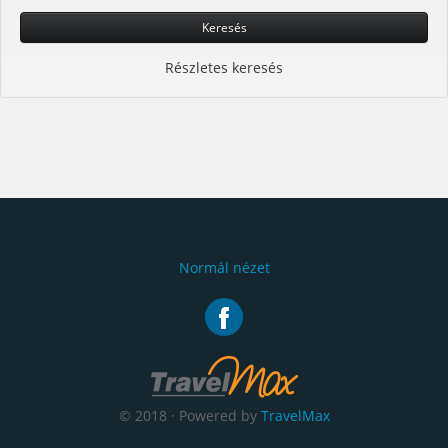
Keresés
Részletes keresés
Normál nézet
© 2018 · Powered by
TravelMax