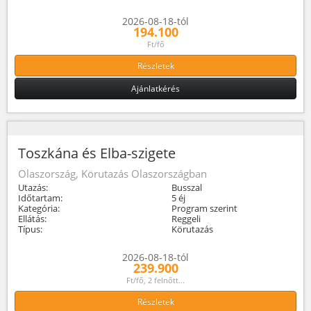
2026-08-18-tól
194.100
Ft/fő
Részletek
Ajánlatkérés
Toszkána és Elba-szigete
Olaszország, Körutazás Olaszországban
Utazás:
Busszal
Időtartam:
5 éj
Kategória:
Program szerint
Ellátás:
Reggeli
Típus:
Körutazás
2026-08-18-tól
239.900
Ft/fő, 2 felnőtt...
Részletek