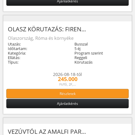
Ajánlatkérés
OLASZ KÖRUTAZÁS: FIREN...
Olaszország, Róma és környéke
Utazás:
Busszal
Időtartam:
5 éj
Kategória:
Program szerint
Ellátás:
Reggeli
Típus:
Körutazás
2026-08-18-tól
245.000
Ft/fő, 2F,...
Részletek
Ajánlatkérés
VEZÚVTÓL AZ AMALFI PAR...