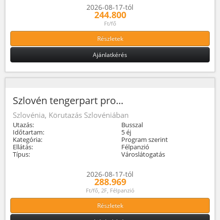
2026-08-17-tól
244.800
Ft/fő
Részletek
Ajánlatkérés
Szlovén tengerpart pro...
Szlovénia, Körutazás Szlovéniában
Utazás:
Busszal
Időtartam:
5 éj
Kategória:
Program szerint
Ellátás:
Félpanzió
Típus:
Városlátogatás
2026-08-17-tól
288.969
Ft/fő, 2F, Félpanzió
Részletek