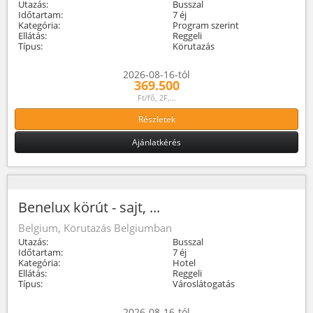
Utazás:
Busszal
Időtartam:
7 éj
Kategória:
Program szerint
Ellátás:
Reggeli
Típus:
Körutazás
2026-08-16-tól
369.500
Ft/fő, 2F,...
Részletek
Ajánlatkérés
Benelux körút - sajt, ...
Belgium, Körutazás Belgiumban
Utazás:
Busszal
Időtartam:
7 éj
Kategória:
Hotel
Ellátás:
Reggeli
Típus:
Városlátogatás
2026-08-16-tól