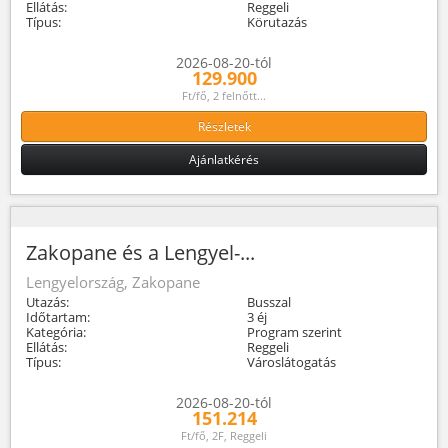
Ellátás:
Reggeli
Típus:
Körutazás
2026-08-20-tól
129.900
Ft/fő, 2 felnőtt...
Részletek
Ajánlatkérés
Zakopane és a Lengyel-...
Lengyelország, Zakopane
Utazás:
Busszal
Időtartam:
3 éj
Kategória:
Program szerint
Ellátás:
Reggeli
Típus:
Városlátogatás
2026-08-20-tól
151.214
Ft/fő, 2F, Reggeli