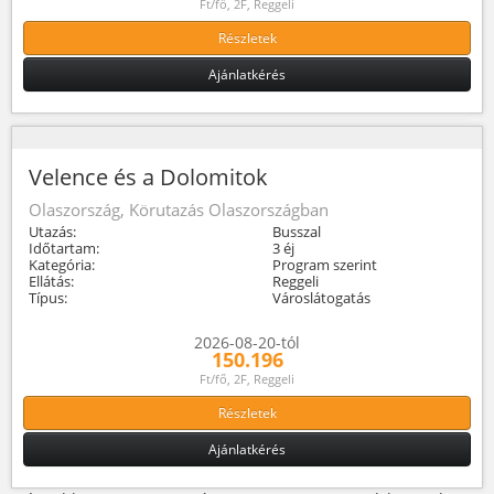
Ft/fő, 2F, Reggeli
Részletek
Ajánlatkérés
Velence és a Dolomitok
Olaszország, Körutazás Olaszországban
Utazás:
Busszal
Időtartam:
3 éj
Kategória:
Program szerint
Ellátás:
Reggeli
Típus:
Városlátogatás
2026-08-20-tól
150.196
Ft/fő, 2F, Reggeli
Részletek
Ajánlatkérés