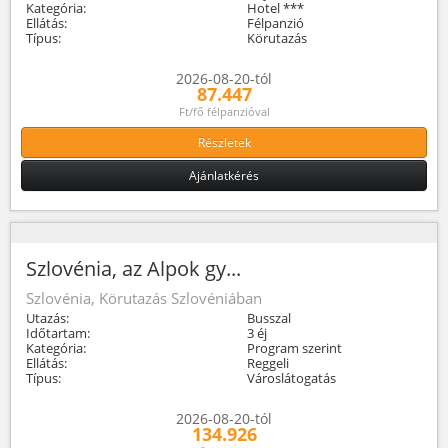
Kategória:
Hotel ***
Ellátás:
Félpanzió
Típus:
Körutazás
2026-08-20-tól
87.447
Ft/fő félpanzióval
Részletek
Ajánlatkérés
Szlovénia, az Alpok gy...
Szlovénia, Körutazás Szlovéniában
Utazás:
Busszal
Időtartam:
3 éj
Kategória:
Program szerint
Ellátás:
Reggeli
Típus:
Városlátogatás
2026-08-20-tól
134.926