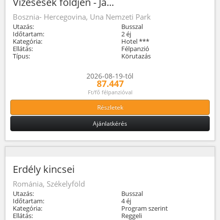
Vízesések földjén - Ja...
Bosznia- Hercegovina, Una Nemzeti Park
Utazás:
Busszal
Időtartam:
2 éj
Kategória:
Hotel ***
Ellátás:
Félpanzió
Típus:
Körutazás
2026-08-19-tól
87.447
Ft/fő félpanzióval
Részletek
Ajánlatkérés
Erdély kincsei
Románia, Székelyföld
Utazás:
Busszal
Időtartam:
4 éj
Kategória:
Program szerint
Ellátás:
Reggeli