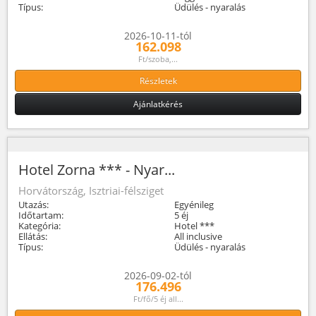
Típus:
Üdülés - nyaralás
2026-10-11-tól
162.098
Ft/szoba,...
Részletek
Ajánlatkérés
Hotel Zorna *** - Nyar...
Horvátország, Isztriai-félsziget
Utazás:
Egyénileg
Időtartam:
5 éj
Kategória:
Hotel ***
Ellátás:
All inclusive
Típus:
Üdülés - nyaralás
2026-09-02-tól
176.496
Ft/fő/5 éj all...