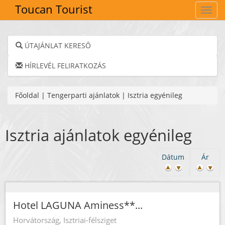
Toucan Tourist
Navig
ÚTAJÁNLAT KERESŐ
HÍRLEVÉL FELIRATKOZÁS
Főoldal
|
Tengerparti ajánlatok
|
Isztria egyénileg
Isztria ajánlatok egyénileg
Dátum
Ár
Hotel LAGUNA Aminess**...
Horvátország, Isztriai-félsziget