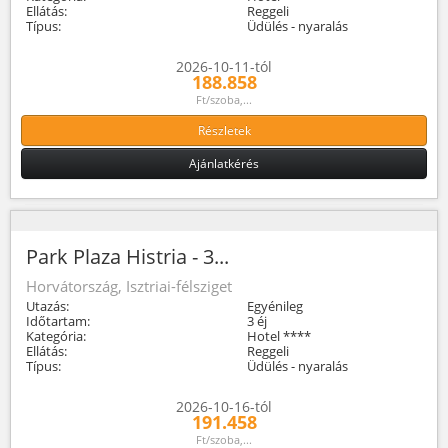
Ellátás:
Reggeli
Típus:
Üdülés - nyaralás
2026-10-11-tól
188.858
Ft/szoba,...
Részletek
Ajánlatkérés
Park Plaza Histria - 3...
Horvátország, Isztriai-félsziget
Utazás:
Egyénileg
Időtartam:
3 éj
Kategória:
Hotel ****
Ellátás:
Reggeli
Típus:
Üdülés - nyaralás
2026-10-16-tól
191.458
Ft/szoba,...