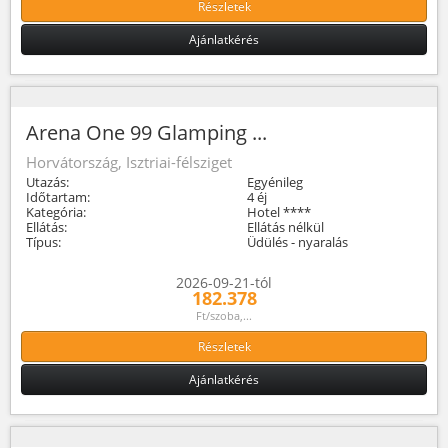
Részletek
Ajánlatkérés
Arena One 99 Glamping ...
Horvátország, Isztriai-félsziget
Utazás:
Egyénileg
Időtartam:
4 éj
Kategória:
Hotel ****
Ellátás:
Ellátás nélkül
Típus:
Üdülés - nyaralás
2026-09-21-tól
182.378
Ft/szoba,...
Részletek
Ajánlatkérés