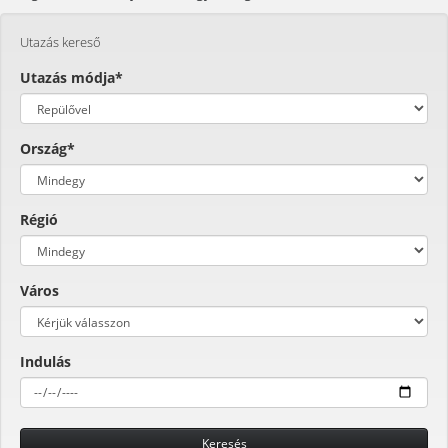
Utazás kereső
Utazás módja*
Ország*
Régió
Város
Indulás
Keresés