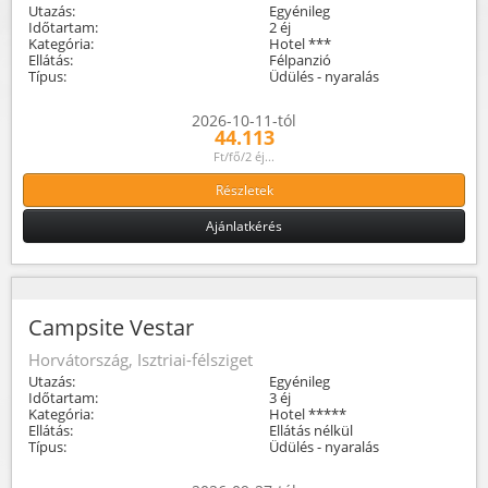
Utazás:
Egyénileg
Időtartam:
2 éj
Kategória:
Hotel ***
Ellátás:
Félpanzió
Típus:
Üdülés - nyaralás
2026-10-11-tól
44.113
Ft/fő/2 éj...
Részletek
Ajánlatkérés
Campsite Vestar
Horvátország, Isztriai-félsziget
Utazás:
Egyénileg
Időtartam:
3 éj
Kategória:
Hotel *****
Ellátás:
Ellátás nélkül
Típus:
Üdülés - nyaralás