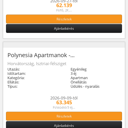
2026-09-27-tól
62.139
Ft/fő, 2F,...
Részletek
Ajánlatkérés
Polynesia Apartmanok -...
Horvátország, Isztriai-félsziget
Utazás:
Egyénileg
Időtartam:
3 éj
Kategória:
Apartman
Ellátás:
Önellátás
Típus:
Üdülés - nyaralás
2026-09-09-tól
63.345
Ft/stúdió/3 éj...
Részletek
Ajánlatkérés