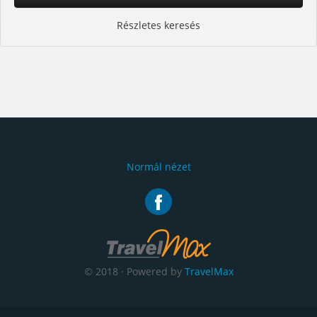
Részletes keresés
Normál nézet
© 2018 · Powered by
TravelMax