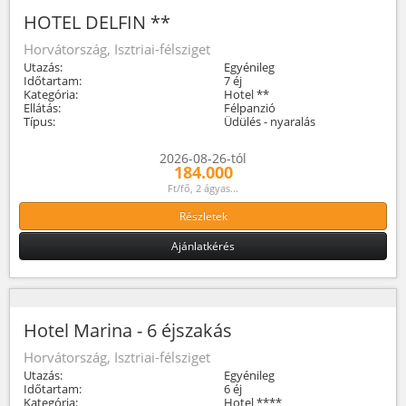
HOTEL DELFIN **
Horvátország, Isztriai-félsziget
Utazás:
Egyénileg
Időtartam:
7 éj
Kategória:
Hotel **
Ellátás:
Félpanzió
Típus:
Üdülés - nyaralás
2026-08-26-tól
184.000
Ft/fő, 2 ágyas...
Részletek
Ajánlatkérés
Hotel Marina - 6 éjszakás
Horvátország, Isztriai-félsziget
Utazás:
Egyénileg
Időtartam:
6 éj
Kategória:
Hotel ****