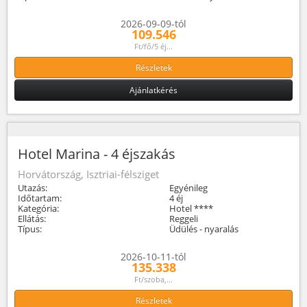
2026-09-09-tól
109.546
Ft/fő/5 éj...
Részletek
Ajánlatkérés
Hotel Marina - 4 éjszakás
Horvátország, Isztriai-félsziget
Utazás:
Egyénileg
Időtartam:
4 éj
Kategória:
Hotel ****
Ellátás:
Reggeli
Típus:
Üdülés - nyaralás
2026-10-11-tól
135.338
Ft/szoba,...
Részletek