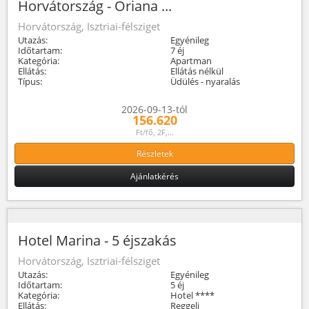
Horvátország - Oriana ...
Horvátország, Isztriai-félsziget
Utazás:
Egyénileg
Időtartam:
7 éj
Kategória:
Apartman
Ellátás:
Ellátás nélkül
Típus:
Üdülés - nyaralás
2026-09-13-tól
156.620
Ft/fő, 2F,...
Részletek
Ajánlatkérés
Hotel Marina - 5 éjszakás
Horvátország, Isztriai-félsziget
Utazás:
Egyénileg
Időtartam:
5 éj
Kategória:
Hotel ****
Ellátás:
Reggeli