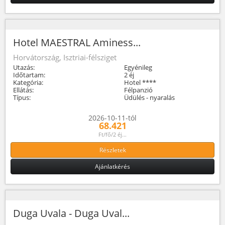
Hotel MAESTRAL Aminess...
Horvátország, Isztriai-félsziget
Utazás:
Egyénileg
Időtartam:
2 éj
Kategória:
Hotel ****
Ellátás:
Félpanzió
Típus:
Üdülés - nyaralás
2026-10-11-tól
68.421
Ft/fő/2 éj...
Részletek
Ajánlatkérés
Duga Uvala - Duga Uval...