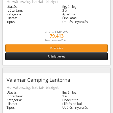
Horvátország, Isztriai-félsziget
Utazás:
Egyénileg
Időtartam:
3 éj
Kategória:
Apartman
Ellátás:
Önellátás
Típus:
Üdülés - nyaralás
2026-09-01-tól
79.413
Ft/apartman/3 éj...
Részletek
Ajánlatkérés
Valamar Camping Lanterna
Horvátország, Isztriai-félsziget
Utazás:
Egyénileg
Időtartam:
3 éj
Kategória:
Hotel ****
Ellátás:
Ellátás nélkül
Típus:
Üdülés - nyaralás