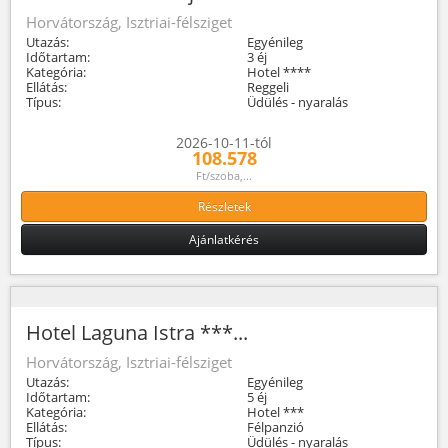
Horvátország, Isztriai-félsziget
Utazás:
Egyénileg
Időtartam:
3 éj
Kategória:
Hotel ****
Ellátás:
Reggeli
Típus:
Üdülés - nyaralás
2026-10-11-tól
108.578
Ft/szoba,...
Részletek
Ajánlatkérés
Hotel Laguna Istra ***...
Horvátország, Isztriai-félsziget
Utazás:
Egyénileg
Időtartam:
5 éj
Kategória:
Hotel ***
Ellátás:
Félpanzió
Típus:
Üdülés - nyaralás