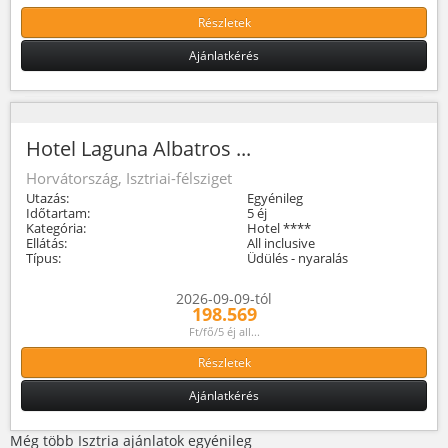
Részletek
Ajánlatkérés
Hotel Laguna Albatros ...
Horvátország, Isztriai-félsziget
Utazás:
Egyénileg
Időtartam:
5 éj
Kategória:
Hotel ****
Ellátás:
All inclusive
Típus:
Üdülés - nyaralás
2026-09-09-tól
198.569
Ft/fő/5 éj all...
Részletek
Ajánlatkérés
Még több Isztria ajánlatok egyénileg