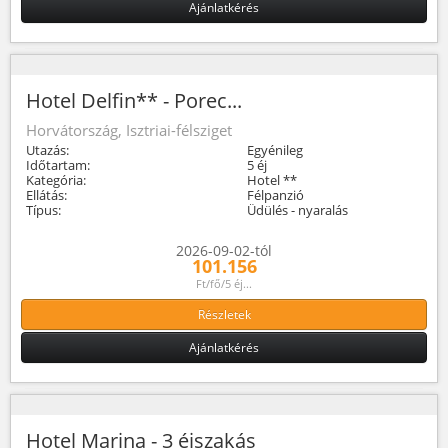
Ajánlatkérés
Hotel Delfin** - Porec...
Horvátország, Isztriai-félsziget
Utazás:
Egyénileg
Időtartam:
5 éj
Kategória:
Hotel **
Ellátás:
Félpanzió
Típus:
Üdülés - nyaralás
2026-09-02-tól
101.156
Ft/fő/5 éj...
Részletek
Ajánlatkérés
Hotel Marina - 3 éjszakás