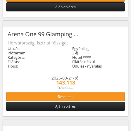
Ajánlatkérés
Arena One 99 Glamping ...
Horvátország, Isztriai-félsziget
Utazás:
Egyénileg
Időtartam:
3 éj
Kategória:
Hotel ****
Ellátás:
Ellátás nélkül
Típus:
Üdülés - nyaralás
2026-09-21-tól
143.118
Ft/szoba,...
Részletek
Ajánlatkérés