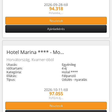
2026-09-28-tól
94.318
Ft/szoba,...
Részletek
Ajánlatkérés
Hotel Marina **** - Mo...
Horvátország, Kvarner-öböl
Utazás:
Egyénileg
Időtartam:
4 éj
Kategória:
Hotel ****
Ellátás:
Félpanzió
Típus:
Üdülés - nyaralás
2026-10-11-tól
97.055
Ft/fő/4 éj...
Részletek