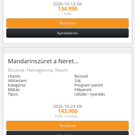
2026-10-12-tól
134.990
Ft/fő
Részletek
Ajánlatkérés
Mandarinszüret a Neret...
Bosznia- Hercegovina, Neum
Utazás:
Busszal
Időtartam:
3 éj
Kategória:
Program szerint
Ellátás:
Félpanzió
Típus:
Üdülés - nyaralás
2026-10-23-tól
143.900
Ft/fő, 2 felnőtt...
Részletek