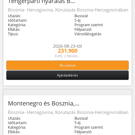
Tengerparti nyaralás B...
Bosznia- Hercegovina, Körutazás Bosznia-Hercegovinában
Utazás:
Busszal
Időtartam:
5 éj
Kategória:
Program szerint
Ellátás:
Félpanzió
Típus:
Városlátogatás
2026-08-23-tól
231.900
Ft/fő, 2 felnőtt...
Részletek
Ajánlatkérés
Montenegro és Bosznia,...
Bosznia- Hercegovina, Körutazás Bosznia-Hercegovinában
Utazás:
Busszal
Időtartam:
5 éj
Kategória:
Program szerint
Ellátás:
Félpanzió