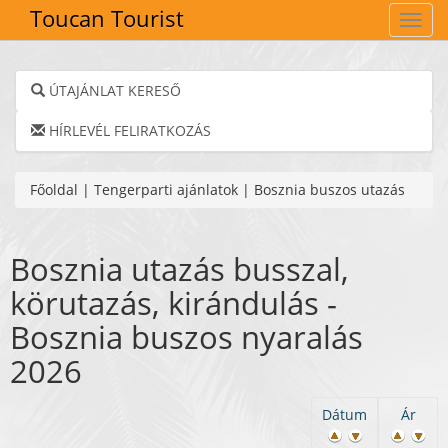
Toucan Tourist
Navig
ÚTAJÁNLAT KERESŐ
HÍRLEVÉL FELIRATKOZÁS
Főoldal
|
Tengerparti ajánlatok
|
Bosznia buszos utazás
Bosznia utazás busszal,
körutazás, kirándulás -
Bosznia buszos nyaralás
2026
Dátum
Ár