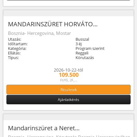
MANDARINSZÜRET HORVÁTO...
Bosznia- Hercegovina, Mostar
Utazás:
Busszal
Időtartam:
3 éj
Kategória:
Program szerint
Ellátás:
Reggeli
Típus:
Körutazás
2026-10-22-tól
109.500
Ft/fő, 2F,...
Részletek
Ajánlatkérés
Mandarinszüret a Neret...
Bosznia- Hercegovina, Körutazás Bosznia-Hercegovinában