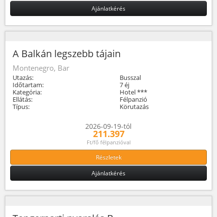
Ajánlatkérés
A Balkán legszebb tájain
Montenegro, Bar
Utazás:
Busszal
Időtartam:
7 éj
Kategória:
Hotel ***
Ellátás:
Félpanzió
Típus:
Körutazás
2026-09-19-tól
211.397
Ft/fő félpanzióval
Részletek
Ajánlatkérés