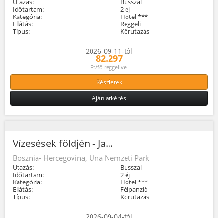
Utazás:
Busszal
Időtartam:
2 éj
Kategória:
Hotel ***
Ellátás:
Reggeli
Típus:
Körutazás
2026-09-11-tól
82.297
Ft/fő reggelivel
Részletek
Ajánlatkérés
Vízesések földjén - Ja...
Bosznia- Hercegovina, Una Nemzeti Park
Utazás:
Busszal
Időtartam:
2 éj
Kategória:
Hotel ***
Ellátás:
Félpanzió
Típus:
Körutazás
2026-09-04-tól