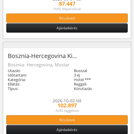
87.447
Ft/fő félpanzióval
Részletek
Ajánlatkérés
Bosznia-Hercegovina Ki...
Bosznia- Hercegovina, Mostar
Utazás:
Busszal
Időtartam:
3 éj
Kategória:
Hotel ***
Ellátás:
Reggeli
Típus:
Körutazás
2026-10-02-tól
102.897
Ft/fő reggelivel
Részletek
Ajánlatkérés