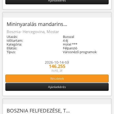
Ajánlatkérés
Mininyaralás mandarins...
Bosznia- Hercegovina, Mostar
Utazás:
Busszal
Időtartam:
4 éj
Kategória:
Hotel ***
Ellátás:
Félpanzió
Típus:
Városnéző programok
2026-10-14-tól
146.255
Ft/fő, 2F
Részletek
Ajánlatkérés
BOSZNIA FELFEDEZÉSE, T...