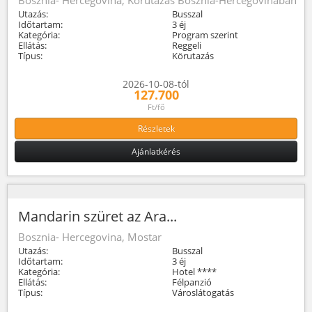
Utazás:
Busszal
Időtartam:
3 éj
Kategória:
Program szerint
Ellátás:
Reggeli
Típus:
Körutazás
2026-10-08-tól
127.700
Ft/fő
Részletek
Ajánlatkérés
Mandarin szüret az Ara...
Bosznia- Hercegovina, Mostar
Utazás:
Busszal
Időtartam:
3 éj
Kategória:
Hotel ****
Ellátás:
Félpanzió
Típus:
Városlátogatás