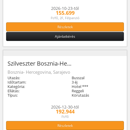
2026-10-23-tól
155.699
Ft/fő, 2F, Félpanzió
Részletek
Ajánlatkérés
Szilveszter Bosznia-He...
Bosznia- Hercegovina, Sarajevo
Utazás:
Busszal
Időtartam:
3 éj
Kategória:
Hotel ***
Ellátás:
Reggeli
Típus:
Körutazás
2026-12-30-tól
192.944
Ft/fő
Részletek