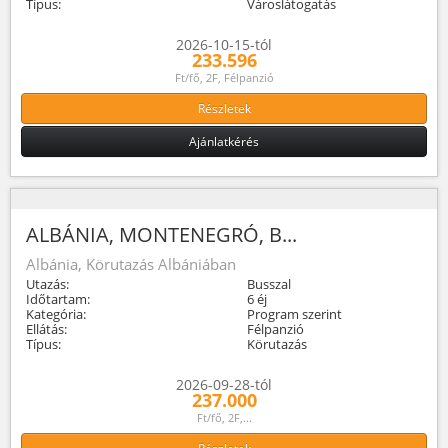
Típus:
Városlátogatás
2026-10-15-tól
233.596
Ft/fő, 2F, Félpanzió
Részletek
Ajánlatkérés
ALBÁNIA, MONTENEGRÓ, B...
Albánia, Körutazás Albániában
Utazás:
Busszal
Időtartam:
6 éj
Kategória:
Program szerint
Ellátás:
Félpanzió
Típus:
Körutazás
2026-09-28-tól
237.000
Ft/fő, 2F,...