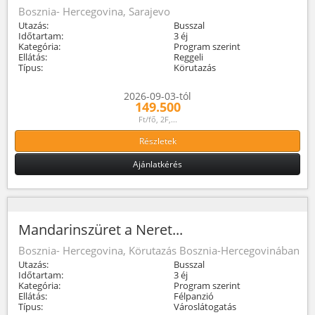
Bosznia- Hercegovina, Sarajevo
Utazás:
Busszal
Időtartam:
3 éj
Kategória:
Program szerint
Ellátás:
Reggeli
Típus:
Körutazás
2026-09-03-tól
149.500
Ft/fő, 2F,...
Részletek
Ajánlatkérés
Mandarinszüret a Neret...
Bosznia- Hercegovina, Körutazás Bosznia-Hercegovinában
Utazás:
Busszal
Időtartam:
3 éj
Kategória:
Program szerint
Ellátás:
Félpanzió
Típus:
Városlátogatás