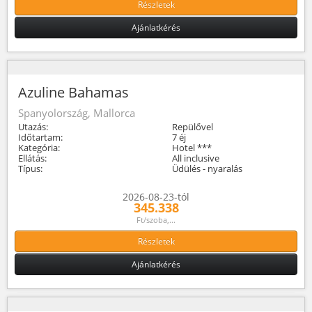
Részletek
Ajánlatkérés
Azuline Bahamas
Spanyolország, Mallorca
Utazás:
Repülővel
Időtartam:
7 éj
Kategória:
Hotel ***
Ellátás:
All inclusive
Típus:
Üdülés - nyaralás
2026-08-23-tól
345.338
Ft/szoba,...
Részletek
Ajánlatkérés