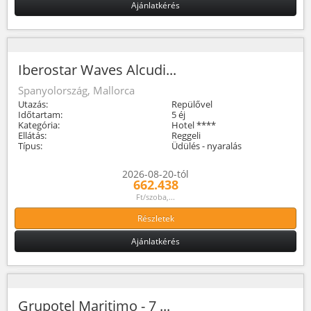
Ajánlatkérés
Iberostar Waves Alcudi...
Spanyolország, Mallorca
Utazás:
Repülővel
Időtartam:
5 éj
Kategória:
Hotel ****
Ellátás:
Reggeli
Típus:
Üdülés - nyaralás
2026-08-20-tól
662.438
Ft/szoba,...
Részletek
Ajánlatkérés
Grupotel Maritimo - 7 ...