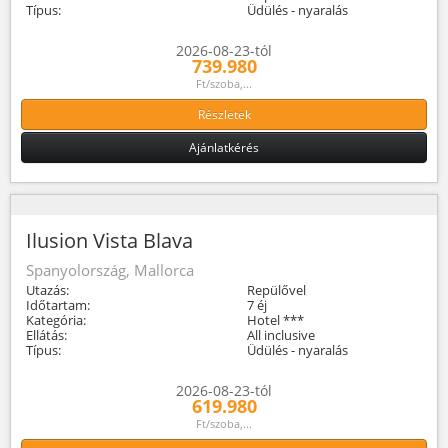
Típus:
Üdülés - nyaralás
2026-08-23-tól
739.980
Ft/szoba,...
Részletek
Ajánlatkérés
Ilusion Vista Blava
Spanyolország, Mallorca
Utazás:
Repülővel
Időtartam:
7 éj
Kategória:
Hotel ***
Ellátás:
All inclusive
Típus:
Üdülés - nyaralás
2026-08-23-tól
619.980
Ft/szoba,...