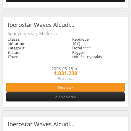
Iberostar Waves Alcudi...
Spanyolország, Mallorca
Utazás:
Repülővel
Időtartam:
10 éj
Kategória:
Hotel ****
Ellátás:
Reggeli
Típus:
Üdülés - nyaralás
2026-08-15-tól
1.031.238
Ft/szoba,...
Részletek
Ajánlatkérés
Iberostar Waves Alcudi...