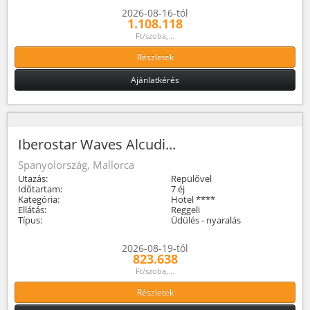
2026-08-16-tól
1.108.118
Ft/szoba,...
Részletek
Ajánlatkérés
Iberostar Waves Alcudi...
Spanyolország, Mallorca
Utazás:
Repülővel
Időtartam:
7 éj
Kategória:
Hotel ****
Ellátás:
Reggeli
Típus:
Üdülés - nyaralás
2026-08-19-tól
823.638
Ft/szoba,...
Részletek