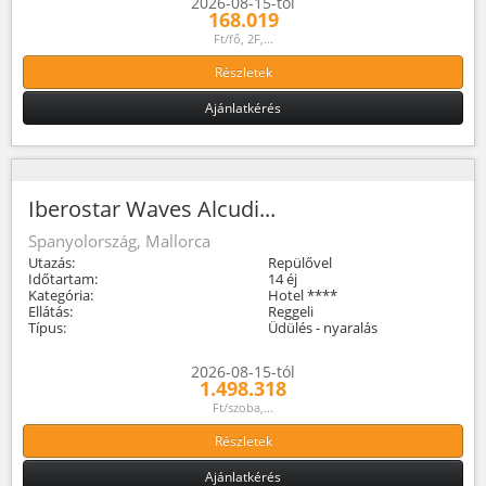
2026-08-15-tól
168.019
Ft/fő, 2F,...
Részletek
Ajánlatkérés
Iberostar Waves Alcudi...
Spanyolország, Mallorca
Utazás:
Repülővel
Időtartam:
14 éj
Kategória:
Hotel ****
Ellátás:
Reggeli
Típus:
Üdülés - nyaralás
2026-08-15-tól
1.498.318
Ft/szoba,...
Részletek
Ajánlatkérés