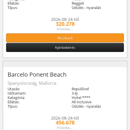
Ellátás:
Reggeli
Típus:
Üdülés - nyaralás
2026-08-24-tól
320.278
Ft/szoba,...
Részletek
Ajánlatkérés
Barcelo Ponent Beach
Spanyolország, Mallorca
Utazás:
Repülővel
Időtartam:
3 éj
Kategória:
Hotel ****
Ellátás:
All inclusive
Típus:
Üdülés - nyaralás
2026-08-24-tól
456.678
Ft/szoba,...