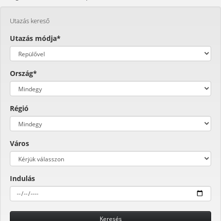
Utazás kereső
Utazás módja*
Ország*
Régió
Város
Indulás
Keresés