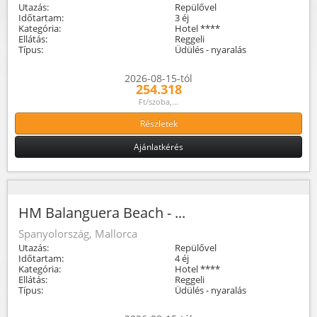
Utazás:
Repülővel
Időtartam:
3 éj
Kategória:
Hotel ****
Ellátás:
Reggeli
Típus:
Üdülés - nyaralás
2026-08-15-tól
254.318
Ft/szoba,...
Részletek
Ajánlatkérés
HM Balanguera Beach - ...
Spanyolország, Mallorca
Utazás:
Repülővel
Időtartam:
4 éj
Kategória:
Hotel ****
Ellátás:
Reggeli
Típus:
Üdülés - nyaralás