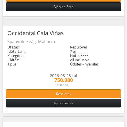
Ajánlatkérés
Occidental Cala Vińas
Spanyolország, Mallorca
Utazás:
Repülővel
Időtartam:
7 éj
Kategória:
Hotel ****
Ellátás:
All inclusive
Típus:
Üdülés - nyaralás
2026-08-23-tól
750.980
Ft/szoba,...
Részletek
Ajánlatkérés