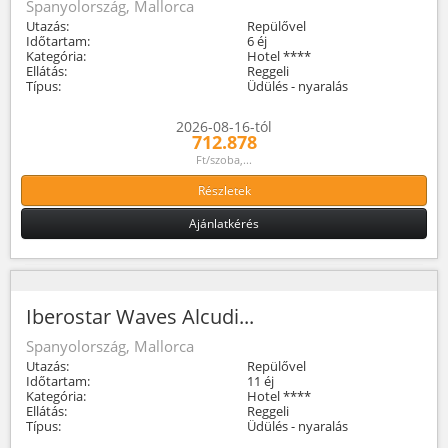
Spanyolország, Mallorca
Utazás:
Repülővel
Időtartam:
6 éj
Kategória:
Hotel ****
Ellátás:
Reggeli
Típus:
Üdülés - nyaralás
2026-08-16-tól
712.878
Ft/szoba,...
Részletek
Ajánlatkérés
Iberostar Waves Alcudi...
Spanyolország, Mallorca
Utazás:
Repülővel
Időtartam:
11 éj
Kategória:
Hotel ****
Ellátás:
Reggeli
Típus:
Üdülés - nyaralás