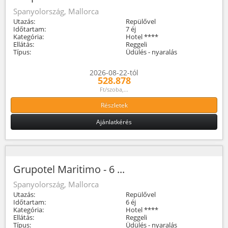
Spanyolország, Mallorca
Utazás:
Repülővel
Időtartam:
7 éj
Kategória:
Hotel ****
Ellátás:
Reggeli
Típus:
Üdülés - nyaralás
2026-08-22-tól
528.878
Ft/szoba,...
Részletek
Ajánlatkérés
Grupotel Maritimo - 6 ...
Spanyolország, Mallorca
Utazás:
Repülővel
Időtartam:
6 éj
Kategória:
Hotel ****
Ellátás:
Reggeli
Típus:
Üdülés - nyaralás