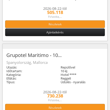
2026-08-22-tól
505.118
Ft/szoba,...
Részletek
Ajánlatkérés
Grupotel Maritimo - 10...
Spanyolország, Mallorca
Utazás:
Repülővel
Időtartam:
10 éj
Kategória:
Hotel ****
Ellátás:
Reggeli
Típus:
Üdülés - nyaralás
2026-08-22-tól
730.238
Ft/szoba,...
Részletek