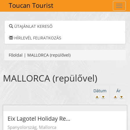
Toucan Tourist
Navig
ÚTAJÁNLAT KERESŐ
HÍRLEVÉL FELIRATKOZÁS
Főoldal
|
MALLORCA (repülővel)
MALLORCA (repülővel)
Dátum
Ár
Eix Lagotel Holiday Re...
Spanyolország, Mallorca