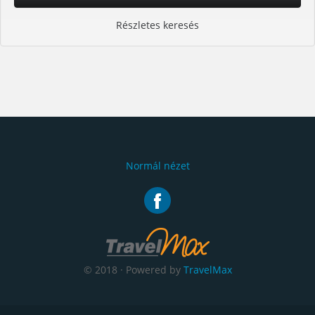
Részletes keresés
Normál nézet
© 2018 · Powered by
TravelMax