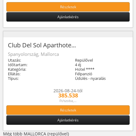
Részletek
Ajánlatkérés
Club Del Sol Aparthote...
Spanyolország, Mallorca
Utazás:
Repülővel
Időtartam:
4 éj
Kategória:
Hotel ****
Ellátás:
Félpanzió
Típus:
Üdülés - nyaralás
2026-08-24-tól
385.538
Ft/szoba,...
Részletek
Ajánlatkérés
Még több MALLORCA (repülővel)