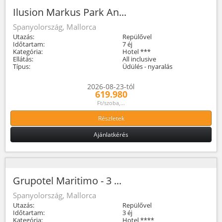
Ilusion Markus Park An...
Spanyolország, Mallorca
Utazás:
Repülővel
Időtartam:
7 éj
Kategória:
Hotel ***
Ellátás:
All inclusive
Típus:
Üdülés - nyaralás
2026-08-23-tól
619.980
Ft/szoba,...
Részletek
Ajánlatkérés
Grupotel Maritimo - 3 ...
Spanyolország, Mallorca
Utazás:
Repülővel
Időtartam:
3 éj
Kategória:
Hotel ****