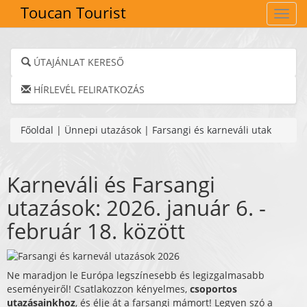
Toucan Tourist
Navig
ÚTAJÁNLAT KERESŐ
HÍRLEVÉL FELIRATKOZÁS
Főoldal
|
Ünnepi utazások
|
Farsangi és karneváli utak
Karneváli és Farsangi
utazások: 2026. január 6. -
február 18. között
Ne maradjon le Európa legszínesebb és legizgalmasabb
eseményeiről! Csatlakozzon kényelmes,
csoportos
utazásainkhoz
, és élje át a farsangi mámort! Legyen szó a