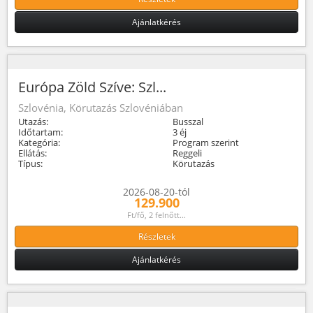
Ajánlatkérés
Európa Zöld Szíve: Szl...
Szlovénia, Körutazás Szlovéniában
Utazás:
Busszal
Időtartam:
3 éj
Kategória:
Program szerint
Ellátás:
Reggeli
Típus:
Körutazás
2026-08-20-tól
129.900
Ft/fő, 2 felnőtt...
Részletek
Ajánlatkérés