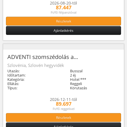
2026-08-20-tól
87.447
Ft/fő félpanzióval
Részletek
Ajánlatkérés
ADVENTI szomszédolás a...
Szlovénia, Szlovén hegyvidék
Utazás:
Busszal
Időtartam:
2 éj
Kategória:
Hotel ***
Ellátás:
Reggeli
Típus:
Körutazás
2026-12-11-tól
89.697
Ft/fő reggelivel
Részletek
Ajánlatkérés