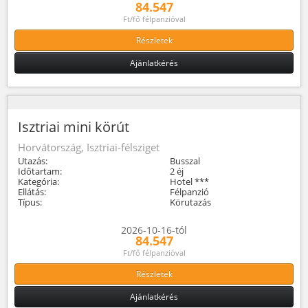
84.547
Ft/fő félpanzióval
Részletek
Ajánlatkérés
Isztriai mini körút
Horvátország, Isztriai-félsziget
Utazás:
Busszal
Időtartam:
2 éj
Kategória:
Hotel ***
Ellátás:
Félpanzió
Típus:
Körutazás
2026-10-16-tól
84.547
Ft/fő félpanzióval
Részletek
Ajánlatkérés