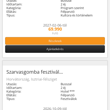
Utazás:
Busszal
Időtartam:
2 éj
Kategória:
Program szerint
Ellátás:
Félpanzió
Típus:
Kultúra és történelem
2027-02-06-tól
69.990
Ft/fő
Részletek
Ajánlatkérés
Szarvasgomba fesztivál...
Horvátország, Isztriai-félsziget
Utazás:
Busszal
Időtartam:
2 éj
Kategória:
Hotel ***
Ellátás:
Félpanzió
Típus:
Fesztiválok
2026-10-09-tól