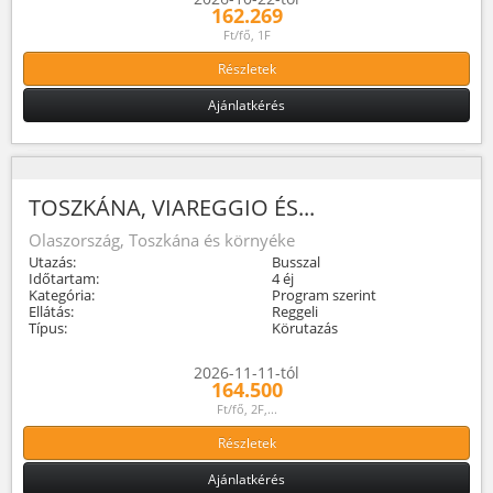
162.269
Ft/fő, 1F
Részletek
Ajánlatkérés
TOSZKÁNA, VIAREGGIO ÉS...
Olaszország, Toszkána és környéke
Utazás:
Busszal
Időtartam:
4 éj
Kategória:
Program szerint
Ellátás:
Reggeli
Típus:
Körutazás
2026-11-11-tól
164.500
Ft/fő, 2F,...
Részletek
Ajánlatkérés