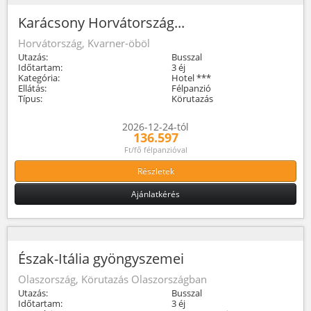
Karácsony Horvátország...
Horvátország, Kvarner-öböl
Utazás:
Busszal
Időtartam:
3 éj
Kategória:
Hotel ***
Ellátás:
Félpanzió
Típus:
Körutazás
2026-12-24-tól
136.597
Ft/fő félpanzióval
Részletek
Ajánlatkérés
Észak-Itália gyöngyszemei
Olaszország, Körutazás Olaszországban
Utazás:
Busszal
Időtartam:
3 éj