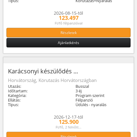
Típus:
Körutazás+Nyaralás
2026-08-15-tól
123.497
Ft/fő félpanzióval
Részletek
Ajánlatkérés
Karácsonyi készülődés ...
Horvátország, Körutazás Horvátországban
Utazás:
Busszal
Időtartam:
3 éj
Kategória:
Program szerint
Ellátás:
Félpanzió
Típus:
Üdülés - nyaralás
2026-12-17-tól
125.900
Ft/fő, 2 felnőtt...
Részletek