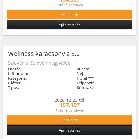
Ft/fő félpanzióval
Részletek
Ajánlatkérés
Wellness karácsony a S...
Szlovénia, Szlovén hegyvidék
Utazás:
Busszal
Időtartam:
3 éj
Kategória:
Hotel ***
Ellátás:
Félpanzió
Típus:
Körutazás
2026-12-23-tól
157.197
Ft/fő félpanzióval
Részletek
Ajánlatkérés