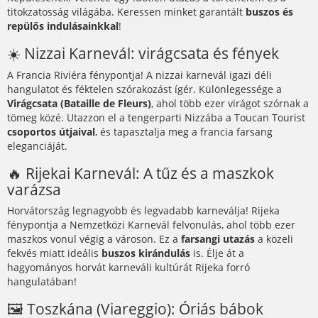
titokzatosság világába. Keressen minket garantált
buszos és
repülős indulásainkkal
!
☀️ Nizzai Karnevál: virágcsata és fények
A Francia Riviéra fénypontja! A nizzai karnevál igazi déli
hangulatot és féktelen szórakozást ígér. Különlegessége a
Virágcsata (Bataille de Fleurs)
, ahol több ezer virágot szórnak a
tömeg közé. Utazzon el a tengerparti Nizzába a Toucan Tourist
csoportos útjaival
, és tapasztalja meg a francia farsang
eleganciáját.
🔥 Rijekai Karnevál: A tűz és a maszkok
varázsa
Horvátország legnagyobb és legvadabb karneválja! Rijeka
fénypontja a Nemzetközi Karnevál felvonulás, ahol több ezer
maszkos vonul végig a városon. Ez a
farsangi utazás
a közeli
fekvés miatt ideális
buszos kirándulás
is. Élje át a
hagyományos horvát karneváli kultúrát Rijeka forró
hangulatában!
🖼️ Toszkána (Viareggio): Óriás bábok