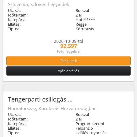
Szlovénia, Szlovén hegyvidék
Utazás:
Busszal
Időtartam:
2 éj
Kategória:
Hotel ****
Ellátás:
Reggeli
Típus:
Körutazás
2026-10-09-tól
92.597
Ft/fő reggelivel
Részletek
Ajánlatkérés
Tengerparti csillogás ...
Horvátország, Körutazás Horvátországban
Utazás:
Busszal
Időtartam:
2 éj
Kategória:
Program szerint
Ellátás:
Félpanzió
Típus:
Üdülés - nyaralás