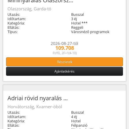
Mininyaralás Olaszorsz...
Olaszország, Garda-tó
Utazás:
Busszal
Időtartam:
3 éj
Kategória:
Hotel ***
Ellátás:
Reggeli
Típus:
Városnéző programok
2026-08-27-tól
109.708
Ft/fő, 2F+1(4-10)
Részletek
Ajánlatkérés
Adriai rövid nyaralás ...
Horvátország, Kvarner-öböl
Utazás:
Busszal
Időtartam:
4 éj
Kategória:
Hotel
Ellátás:
Félpanzió