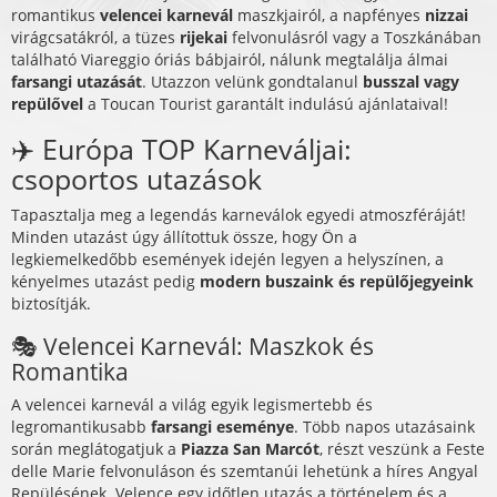
romantikus
velencei karnevál
maszkjairól, a napfényes
nizzai
virágcsatákról, a tüzes
rijekai
felvonulásról vagy a Toszkánában
található Viareggio óriás bábjairól, nálunk megtalálja álmai
farsangi utazását
. Utazzon velünk gondtalanul
busszal vagy
repülővel
a Toucan Tourist garantált indulású ajánlataival!
✈️ Európa TOP Karneváljai:
csoportos utazások
Tapasztalja meg a legendás karneválok egyedi atmoszféráját!
Minden utazást úgy állítottuk össze, hogy Ön a
legkiemelkedőbb események idején legyen a helyszínen, a
kényelmes utazást pedig
modern buszaink és repülőjegyeink
biztosítják.
🎭 Velencei Karnevál: Maszkok és
Romantika
A velencei karnevál a világ egyik legismertebb és
legromantikusabb
farsangi eseménye
. Több napos utazásaink
során meglátogatjuk a
Piazza San Marcót
, részt veszünk a Feste
delle Marie felvonuláson és szemtanúi lehetünk a híres Angyal
Repülésének. Velence egy időtlen utazás a történelem és a