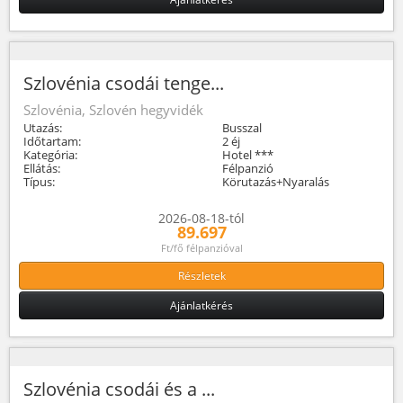
Szlovénia csodái tenge...
Szlovénia, Szlovén hegyvidék
Utazás:
Busszal
Időtartam:
2 éj
Kategória:
Hotel ***
Ellátás:
Félpanzió
Típus:
Körutazás+Nyaralás
2026-08-18-tól
89.697
Ft/fő félpanzióval
Részletek
Ajánlatkérés
Szlovénia csodái és a ...