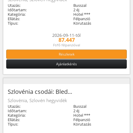
Utazás:
Busszal
Időtartam:
2 éj
Kategória:
Hotel ***
Ellátás:
Félpanzió
Típus:
Körutazás
2026-09-11-tól
87.447
Ft/fő félpanzióval
Részletek
Ajánlatkérés
Szlovénia csodái: Bled...
Szlovénia, Szlovén hegyvidék
Utazás:
Busszal
Időtartam:
2 éj
Kategória:
Hotel ***
Ellátás:
Félpanzió
Típus:
Körutazás