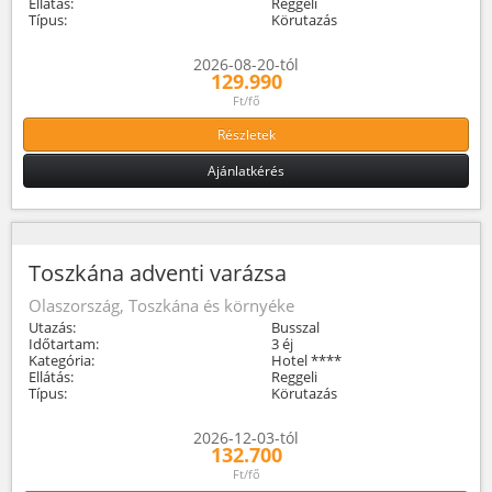
Ellátás:
Reggeli
Típus:
Körutazás
2026-08-20-tól
129.990
Ft/fő
Részletek
Ajánlatkérés
Toszkána adventi varázsa
Olaszország, Toszkána és környéke
Utazás:
Busszal
Időtartam:
3 éj
Kategória:
Hotel ****
Ellátás:
Reggeli
Típus:
Körutazás
2026-12-03-tól
132.700
Ft/fő