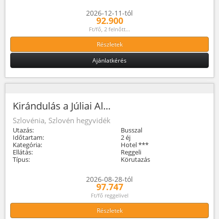
2026-12-11-tól
92.900
Ft/fő, 2 felnőtt...
Részletek
Ajánlatkérés
Kirándulás a Júliai Al...
Szlovénia, Szlovén hegyvidék
Utazás:
Busszal
Időtartam:
2 éj
Kategória:
Hotel ***
Ellátás:
Reggeli
Típus:
Körutazás
2026-08-28-tól
97.747
Ft/fő reggelivel
Részletek