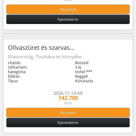
Részletek
Ajánlatkérés
Olívaszüret és szarvas...
Olaszország, Toszkána és környéke
Utazás:
Busszal
Időtartam:
3 éj
Kategória:
Hotel ***
Ellátás:
Reggeli
Típus:
Körutazás
2026-11-13-tól
142.700
Ft/fő
Részletek
Ajánlatkérés