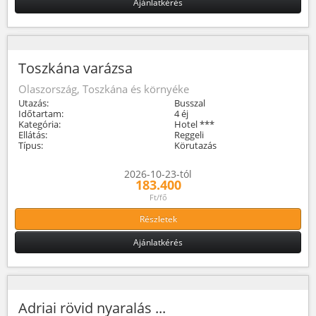
Ajánlatkérés
Toszkána varázsa
Olaszország, Toszkána és környéke
Utazás:
Busszal
Időtartam:
4 éj
Kategória:
Hotel ***
Ellátás:
Reggeli
Típus:
Körutazás
2026-10-23-tól
183.400
Ft/fő
Részletek
Ajánlatkérés
Adriai rövid nyaralás ...