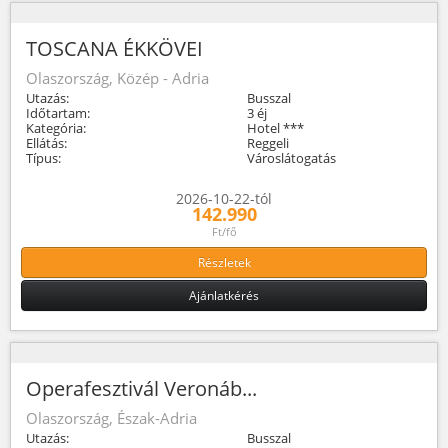
TOSCANA ÉKKÖVEI
Olaszország, Közép - Adria
Utazás:
Busszal
Időtartam:
3 éj
Kategória:
Hotel ***
Ellátás:
Reggeli
Típus:
Városlátogatás
2026-10-22-tól
142.990
Ft/fő
Részletek
Ajánlatkérés
Operafesztivál Veronáb...
Olaszország, Észak-Adria
Utazás:
Busszal