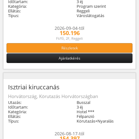
Időtartam:
3 éj
Kategória:
Program szerint
Ellátás:
Reggeli
Típus:
Városlátogatás
2026-09-04-tól
150.196
Ft/fő, 2F, Reggeli
Részletek
Ajánlatkérés
Isztriai kiruccanás
Horvátország, Körutazás Horvátországban
Utazás:
Busszal
Időtartam:
3 éj
Kategória:
Hotel ***
Ellátás:
Félpanzió
Típus:
Körutazás+Nyaralás
2026-08-17-tól
154.397