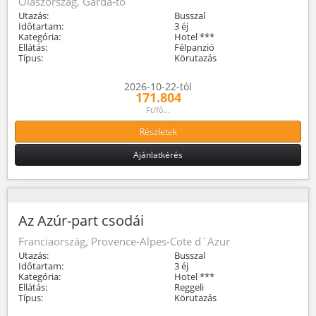
Olaszország, Garda-tó
Utazás:
Busszal
Időtartam:
3 éj
Kategória:
Hotel ***
Ellátás:
Félpanzió
Típus:
Körutazás
2026-10-22-tól
171.804
Ft/fő...
Részletek
Ajánlatkérés
Az Azúr-part csodái
Franciaország, Provence-Alpes-Cote d`Azur
Utazás:
Busszal
Időtartam:
3 éj
Kategória:
Hotel ***
Ellátás:
Reggeli
Típus:
Körutazás