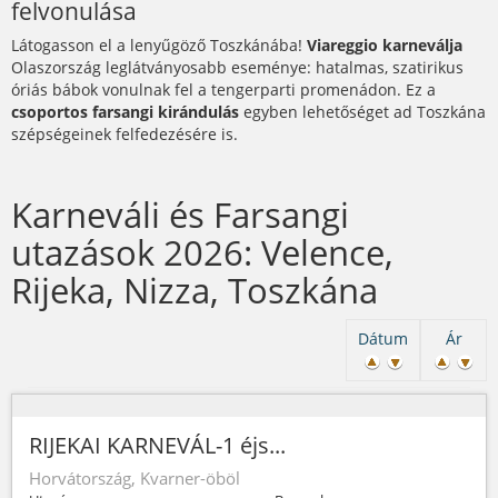
felvonulása
Látogasson el a lenyűgöző Toszkánába!
Viareggio karneválja
Olaszország leglátványosabb eseménye: hatalmas, szatirikus
óriás bábok vonulnak fel a tengerparti promenádon. Ez a
csoportos farsangi kirándulás
egyben lehetőséget ad Toszkána
szépségeinek felfedezésére is.
Karneváli és Farsangi
utazások 2026: Velence,
Rijeka, Nizza, Toszkána
Dátum
Ár
RIJEKAI KARNEVÁL-1 éjs...
Horvátország, Kvarner-öböl