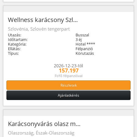
Wellness karácsony Szl...
Szlovénia, Szlovén tengerpart
Utazás:
Busszal
Időtartam:
3 éj
Kategória:
Hotel ****
Ellátás:
Félpanzió
Típus:
Körutazás
2026-12-23-tól
157.197
Ft/fő félpanzióval
Részletek
Ajánlatkérés
Karácsonyvárás olasz m...
Olaszország, Észak-Olaszország