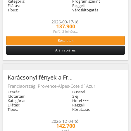
Kategória:
Program szerint
Ellátás:
Reggeli
Típus:
Városlátogatás
2026-09-17-tól
137.900
Ft/fő, 2 felnőtt...
Részletek
Ajánlatkérés
Karácsonyi fények a Fr...
Franciaország, Provence-Alpes-Cote d`Azur
Utazás:
Busszal
Időtartam:
3 éj
Kategória:
Hotel ***
Ellátás:
Reggeli
Típus:
Körutazás
2026-12-04-tól
142.700
Ft/fő