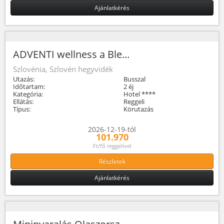
Ajánlatkérés
ADVENTI wellness a Ble...
Szlovénia, Szlovén hegyvidék
Utazás:
Busszal
Időtartam:
2 éj
Kategória:
Hotel ****
Ellátás:
Reggeli
Típus:
Körutazás
2026-12-19-tól
101.970
Ft/fő reggelivel
Részletek
Ajánlatkérés