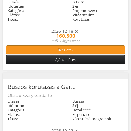
Utazás:
Busszal
Időtartam:
2 éj
Kategória:
Program szerint
Ellátás:
leírás szerint
Típus:
Körutazás
2026-12-18-tól
160.500
Ft/fő, 2 ágyas szoba
Részletek
Ajánlatkérés
Buszos körutazás a Gar...
Olaszország, Garda-tó
Utazás:
Busszal
Időtartam:
3 éj
Kategória:
Hotel ****
Ellátás:
Félpanzió
Típus:
Városnéző programok
2026-10-22-tól