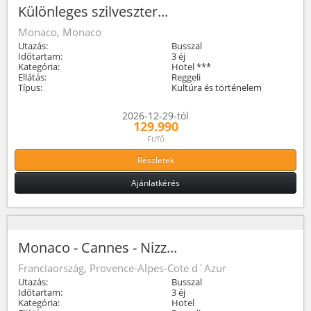
Különleges szilveszter...
Monaco, Monaco
Utazás:
Busszal
Időtartam:
3 éj
Kategória:
Hotel ***
Ellátás:
Reggeli
Típus:
Kultúra és történelem
2026-12-29-tól
129.990
Ft/fő
Részletek
Ajánlatkérés
Monaco - Cannes - Nizz...
Franciaország, Provence-Alpes-Cote d`Azur
Utazás:
Busszal
Időtartam:
3 éj
Kategória:
Hotel