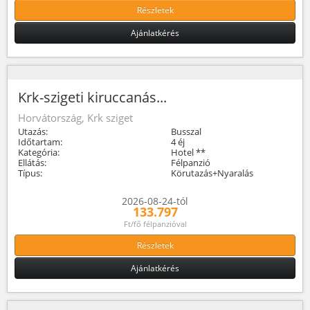
Részletek
Ajánlatkérés
Krk-szigeti kiruccanás...
Horvátország, Krk sziget
Utazás:
Busszal
Időtartam:
4 éj
Kategória:
Hotel **
Ellátás:
Félpanzió
Típus:
Körutazás+Nyaralás
2026-08-24-tól
133.797
Ft/fő félpanzióval
Részletek
Ajánlatkérés