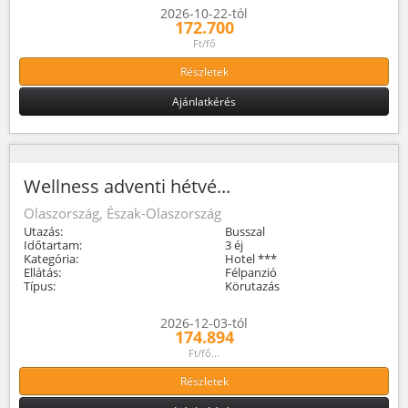
2026-10-22-tól
172.700
Ft/fő
Részletek
Ajánlatkérés
Wellness adventi hétvé...
Olaszország, Észak-Olaszország
Utazás:
Busszal
Időtartam:
3 éj
Kategória:
Hotel ***
Ellátás:
Félpanzió
Típus:
Körutazás
2026-12-03-tól
174.894
Ft/fő...
Részletek