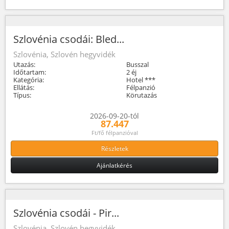
Szlovénia csodái: Bled...
Szlovénia, Szlovén hegyvidék
Utazás:
Busszal
Időtartam:
2 éj
Kategória:
Hotel ***
Ellátás:
Félpanzió
Típus:
Körutazás
2026-09-20-tól
87.447
Ft/fő félpanzióval
Részletek
Ajánlatkérés
Szlovénia csodái - Pir...
Szlovénia, Szlovén hegyvidék