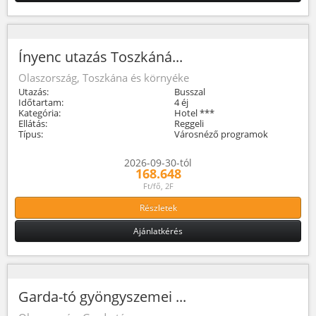
Ínyenc utazás Toszkáná...
Olaszország, Toszkána és környéke
Utazás:
Busszal
Időtartam:
4 éj
Kategória:
Hotel ***
Ellátás:
Reggeli
Típus:
Városnéző programok
2026-09-30-tól
168.648
Ft/fő, 2F
Részletek
Ajánlatkérés
Garda-tó gyöngyszemei ...