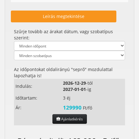
Leírás megtekintése
Szűrje tovább az árakat dátum, vagy szobatípus
szerint:
Az időpontokat oldalirányú "seprő" mozdulattal
lapozhatja is!
2026-12-29
-tól
Indulás:
2027-01-01
-ig
Időtartam:
3 éj
129990
Ár:
Ft/fő
Ajánlatkérés