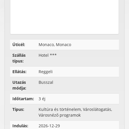
Úticél:
Monaco, Monaco
Szállás
Hotel ***
típus:
Ellátás:
Reggeli
Utazás
Busszal
módja:
Időtartam:
3 éj
Típus:
Kultúra és történelem, Városlátogatás,
Városnéző programok
Indulás:
2026-12-29