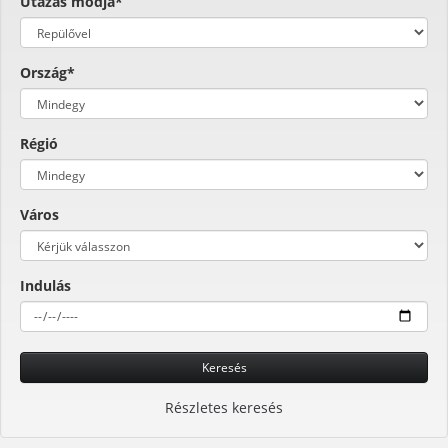
Utazás módja*
Ország*
Régió
Város
Indulás
Keresés
Részletes keresés