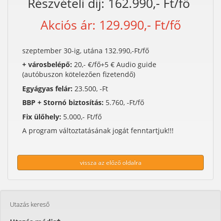
Részvételi díj: 162.990,- Ft/fő
Akciós ár: 129.990,- Ft/fő
szeptember 30-ig, utána 132.990,-Ft/fő
+ városbelépő:
20,- €/fő+5 € Audio guide
(autóbuszon kötelezően fizetendő)
Egyágyas felár:
23.500, -Ft
BBP + Stornó biztosítás:
5.760, -Ft/fő
Fix ülőhely:
5.000,- Ft/fő
A program változtatásának jogát fenntartjuk!!!
vissza az előző oldalra
Utazás kereső