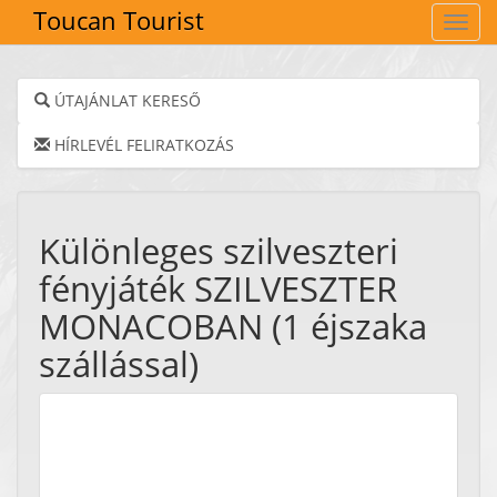
Toucan Tourist
Navig
ÚTAJÁNLAT KERESŐ
HÍRLEVÉL FELIRATKOZÁS
Különleges szilveszteri
fényjáték SZILVESZTER
MONACOBAN (1 éjszaka
szállással)