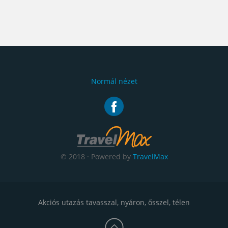
Normál nézet
© 2018 · Powered by
TravelMax
Akciós utazás tavasszal, nyáron, ősszel, télen