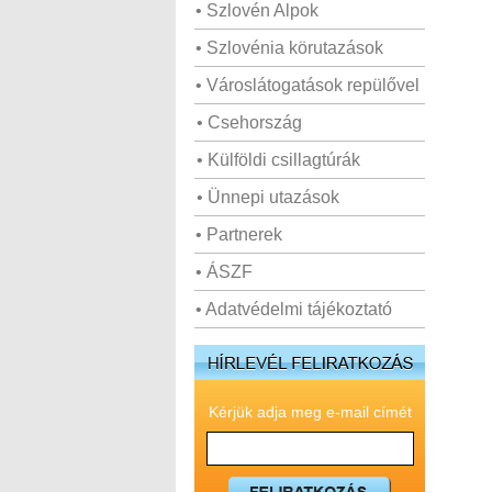
• Szlovén Alpok
• Szlovénia körutazások
• Városlátogatások repülővel
• Csehország
• Külföldi csillagtúrák
• Ünnepi utazások
• Partnerek
• ÁSZF
• Adatvédelmi tájékoztató
Kérjük adja meg e-mail címét