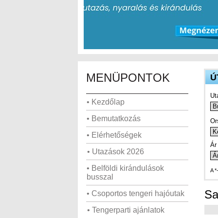
MENÜPONTOK
Ú
Ut
• Kezdőlap
• Bemutatkozás
Or
• Elérhetőségek
Ár 
• Utazások 2026
• Belföldi kirándulások
A *
busszal
Sa
• Csoportos tengeri hajóutak
• Tengerparti ajánlatok