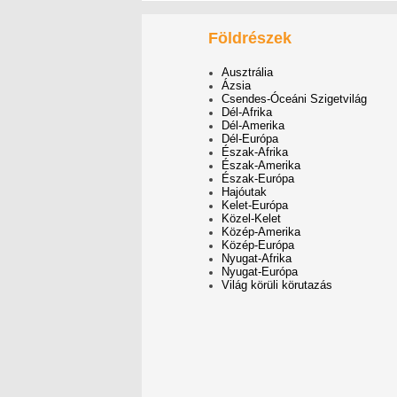
Földrészek
Ausztrália
Ázsia
Csendes-Óceáni Szigetvilág
Dél-Afrika
Dél-Amerika
Dél-Európa
Észak-Afrika
Észak-Amerika
Észak-Európa
Hajóutak
Kelet-Európa
Közel-Kelet
Közép-Amerika
Közép-Európa
Nyugat-Afrika
Nyugat-Európa
Világ körüli körutazás