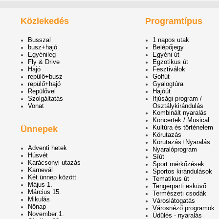
Közlekedés
Programtípus
Busszal
1 napos utak
busz+hajó
Belépőjegy
Egyénileg
Egyéni út
Fly & Drive
Egzotikus út
Hajó
Fesztiválok
repülő+busz
Golfút
repülő+hajó
Gyalogtúra
Repülővel
Hajóút
Szolgáltatás
Ifjúsági program /
Vonat
Osztálykirándulás
Kombinált nyaralás
Koncertek / Musical
Kultúra és történelem
Ünnepek
Körutazás
Körutazás+Nyaralás
Adventi hetek
Nyaralóprogram
Húsvét
Síút
Karácsonyi utazás
Sport mérkőzések
Karnevál
Sportos kirándulások
Két ünnep között
Tematikus út
Május 1.
Tengerparti esküvő
Március 15.
Természeti csodák
Mikulás
Városlátogatás
Nőnap
Városnéző programok
November 1.
Üdülés - nyaralás