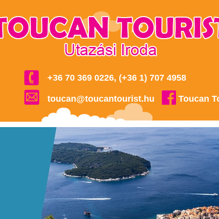
+36 70 369 0226, (+36 1) 707 4958
toucan@toucantourist.hu
Toucan T