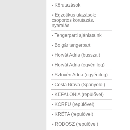
• Körutazások
• Egzotikus utazások:
csoportos körutazás,
nyaralás
• Tengerparti ajánlataink
• Bolgár tengerpart
• Horvát Adria (busszal)
• Horvát Adria (egyénileg)
• Szlovén Adria (egyénileg)
• Costa Brava (Spanyolo.)
• KEFALÓNIA (repülővel)
• KORFU (repülővel)
• KRÉTA (repülővel)
• RODOSZ (repülővel)