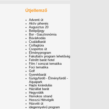
Útjellemző
Adventi út
Aktív pihenés
Augusztus 20
Belépőjegy
Bor - Gasztronómia
Búvárkodás
Családbarát
Csillagtúra
Csoportos út
Élményprogram
Fakultatív program lehetőség
Felnőtt barát hotel
Film / sorozat tematika
Foci tematika
Golf
Gyerekbarát
Gyógyfürdő - Élményfürdő -
Aquapark
Hajós kirándulás
Háziállat barát
Hegyvidék
Homokos strand
Hosszú Hétvégék
Húsvéti út
idegennyelvű program