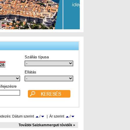
Szállás típusa
Ellátás
ifejezésre
dezés: Dátum szerint
/
| Ár szerint
/
További Salzkammerguti tóvidék »