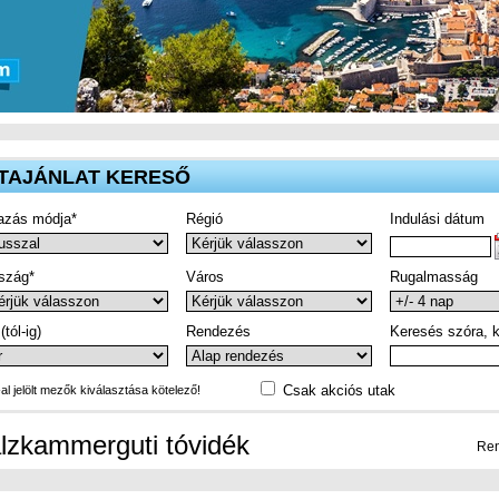
TAJÁNLAT KERESŐ
azás módja*
Régió
Indulási dátum
szág*
Város
Rugalmasság
(tól-ig)
Rendezés
Keresés szóra, k
Csak akciós utak
-al jelölt mezők kiválasztása kötelező!
lzkammerguti tóvidék
Ren