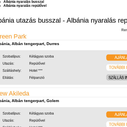
Albánia nyaralás busszal
Albánia nyaralás repülővel
bánia utazás busszal - Albánia nyaralás re
Ren
reen Park
bánia, Albán tengerpart, Durres
Szobatípus:
Kétágyas szoba
Utazás:
Repülővel
Szálláshely:
Hotel ***
Ellátás:
Félpanzió
ew Akileda
bánia, Albán tengerpart, Golem
Szobatípus:
Kétágyas szoba
Utazás:
Repülővel