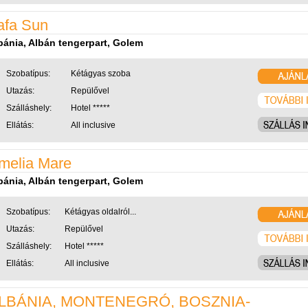
afa Sun
bánia, Albán tengerpart, Golem
Szobatípus:
Kétágyas szoba
Utazás:
Repülővel
Szálláshely:
Hotel *****
Ellátás:
All inclusive
melia Mare
bánia, Albán tengerpart, Golem
Szobatípus:
Kétágyas oldalról...
Utazás:
Repülővel
Szálláshely:
Hotel *****
Ellátás:
All inclusive
LBÁNIA, MONTENEGRÓ, BOSZNIA-