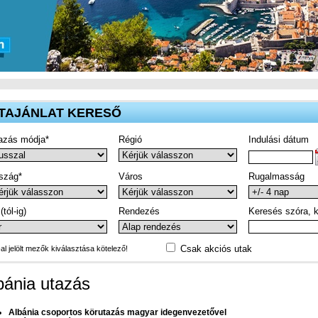
TAJÁNLAT KERESŐ
azás módja*
Régió
Indulási dátum
szág*
Város
Rugalmasság
(tól-ig)
Rendezés
Keresés szóra, k
Csak akciós utak
-al jelölt mezők kiválasztása kötelező!
bánia utazás
Albánia csoportos körutazás magyar idegenvezetővel