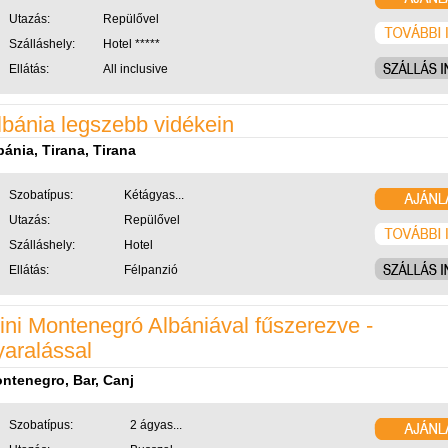
Utazás:
Repülővel
Szálláshely:
Hotel *****
Ellátás:
All inclusive
lbánia legszebb vidékein
bánia, Tirana, Tirana
Szobatípus:
Kétágyas...
Utazás:
Repülővel
Szálláshely:
Hotel
Ellátás:
Félpanzió
ini Montenegró Albániával fűszerezve -
yaralással
ntenegro, Bar, Canj
Szobatípus:
2 ágyas...