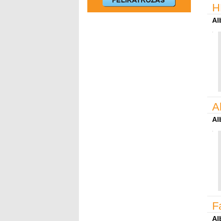
H
Al
A
Al
F
Al