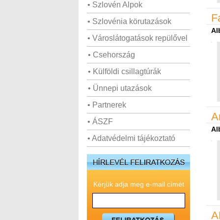
• Szlovén Alpok
F
• Szlovénia körutazások
Al
• Városlátogatások repülővel
• Csehország
• Külföldi csillagtúrák
• Ünnepi utazások
• Partnerek
A
• ÁSZF
Al
• Adatvédelmi tájékoztató
Kérjük adja meg e-mail címét
A