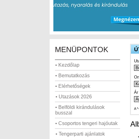
MENÜPONTOK
Ú
Ut
• Kezdőlap
• Bemutatkozás
Or
• Elérhetőségek
Ár 
• Utazások 2026
• Belföldi kirándulások
A *
busszal
Al
• Csoportos tengeri hajóutak
• Tengerparti ajánlatok