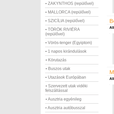
• ZAKYNTHOS (repülővel)
• MALLORCA (repülővel)
B
• SZICÍLIA (repülővel)
Al
• TÖRÖK RIVIÉRA
(repülővel)
• Vörös-tenger (Egyiptom)
• 1 napos kirándulások
• Körutazás
• Buszos utak
M
• Utazások Európában
Al
• Szervezett utak vidéki
felszállással
• Ausztria egyénileg
• Ausztria autóbusszal