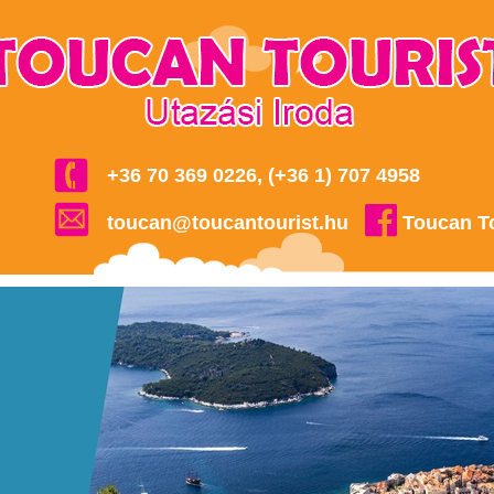
+36 70 369 0226, (+36 1) 707 4958
toucan@toucantourist.hu
Toucan T