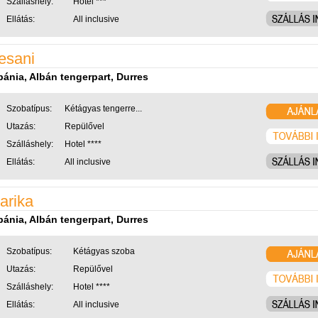
Szálláshely:
Hotel ***
Ellátás:
All inclusive
esani
bánia, Albán tengerpart, Durres
Szobatípus:
Kétágyas tengerre...
Utazás:
Repülővel
Szálláshely:
Hotel ****
Ellátás:
All inclusive
arika
bánia, Albán tengerpart, Durres
Szobatípus:
Kétágyas szoba
Utazás:
Repülővel
Szálláshely:
Hotel ****
Ellátás:
All inclusive