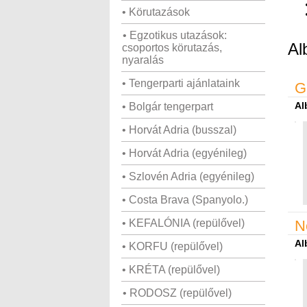
• Körutazások
• Egzotikus utazások:
Al
csoportos körutazás,
nyaralás
• Tengerparti ajánlataink
G
Al
• Bolgár tengerpart
• Horvát Adria (busszal)
• Horvát Adria (egyénileg)
• Szlovén Adria (egyénileg)
• Costa Brava (Spanyolo.)
• KEFALÓNIA (repülővel)
N
Al
• KORFU (repülővel)
• KRÉTA (repülővel)
• RODOSZ (repülővel)