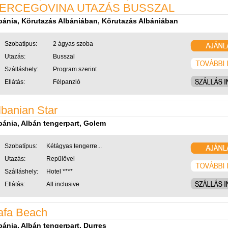
ERCEGOVINA UTAZÁS BUSSZAL
bánia, Körutazás Albániában, Körutazás Albániában
Szobatípus:
2 ágyas szoba
Utazás:
Busszal
Szálláshely:
Program szerint
Ellátás:
Félpanzió
lbanian Star
bánia, Albán tengerpart, Golem
Szobatípus:
Kétágyas tengerre...
Utazás:
Repülővel
Szálláshely:
Hotel ****
Ellátás:
All inclusive
afa Beach
bánia, Albán tengerpart, Durres