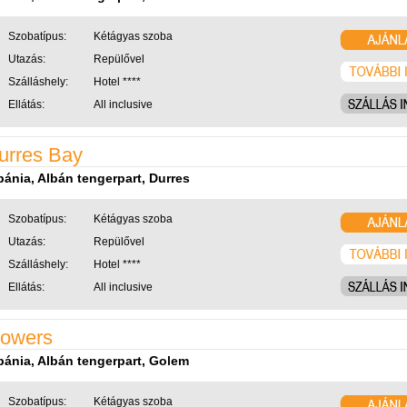
Szobatípus:
Kétágyas szoba
Utazás:
Repülővel
Szálláshely:
Hotel ****
Ellátás:
All inclusive
urres Bay
bánia, Albán tengerpart, Durres
Szobatípus:
Kétágyas szoba
Utazás:
Repülővel
Szálláshely:
Hotel ****
Ellátás:
All inclusive
lowers
bánia, Albán tengerpart, Golem
Szobatípus:
Kétágyas szoba