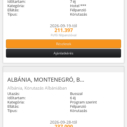
Időtartam:
7 éj
Kategória:
Hotel ***
Ellátás:
Félpanzió
Típus:
Körutazás
2026-09-19-tól
211.397
Ft/fő félpanzióval
Részletek
Ajánlatkérés
ALBÁNIA, MONTENEGRÓ, B...
Albánia, Körutazás Albániában
Utazás:
Busszal
Időtartam:
6 éj
Kategória:
Program szerint
Ellátás:
Félpanzió
Típus:
Körutazás
2026-09-28-tól
237.000