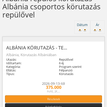
Albánia csoportos körutazás
repülővel
Dátum
Ár
ALBÁNIA KÖRUTAZÁS - TE...
Albánia, Körutazás Albániában
Utazás:
Repülővel
Időtartam:
6 éj
Kategória:
Program szerint
Ellátás:
Félpanzió
Típus:
Körutazás
2026-09-13-tól
375.000
Ft/fő, 2F,...
Részletek
Ajánlatkérés