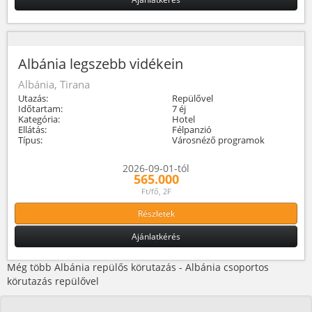
Albánia legszebb vidékein
Albánia, Tirana
Utazás:
Repülővel
Időtartam:
7 éj
Kategória:
Hotel
Ellátás:
Félpanzió
Típus:
Városnéző programok
2026-09-01-tól
565.000
Ft/fő, 2F
Részletek
Ajánlatkérés
Még több Albánia repülős körutazás - Albánia csoportos
körutazás repülővel