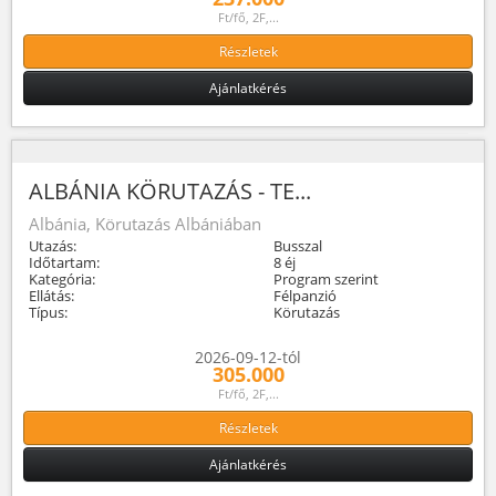
Ft/fő, 2F,...
Részletek
Ajánlatkérés
ALBÁNIA KÖRUTAZÁS - TE...
Albánia, Körutazás Albániában
Utazás:
Busszal
Időtartam:
8 éj
Kategória:
Program szerint
Ellátás:
Félpanzió
Típus:
Körutazás
2026-09-12-tól
305.000
Ft/fő, 2F,...
Részletek
Ajánlatkérés