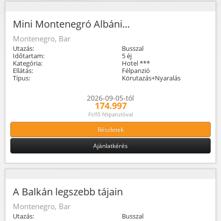
Mini Montenegró Albáni...
Montenegro, Bar
Utazás:
Busszal
Időtartam:
5 éj
Kategória:
Hotel ***
Ellátás:
Félpanzió
Típus:
Körutazás+Nyaralás
2026-09-05-tól
174.997
Ft/fő félpanzióval
Részletek
Ajánlatkérés
A Balkán legszebb tájain
Montenegro, Bar
Utazás:
Busszal