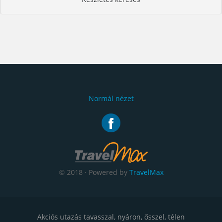
Normál nézet
© 2018 · Powered by
TravelMax
Akciós utazás tavasszal, nyáron, ősszel, télen