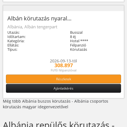
Albán körutazás nyaral...
Albánia, Albán tengerpart
Utazás:
Busszal
Időtartam:
8 éj
Kategória:
Hotel ****
Ellátás:
Félpanzió
Típus:
Körutazás
2026-09-13-tól
308.897
Ft/fő félpanzióval
Részletek
Ajánlatkérés
Még több Albánia buszos körutazás - Albánia csoportos
körutazás magyar idegenvezetővel
Albánia repülős körutazás -