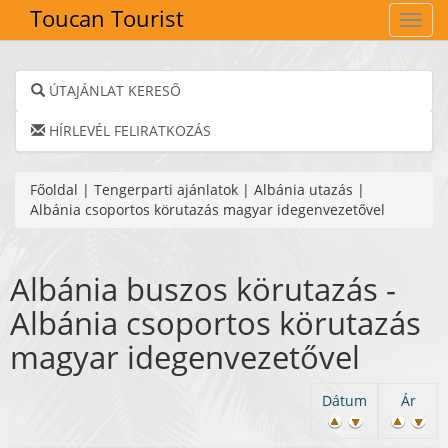
Toucan Tourist
Navig
ÚTAJÁNLAT KERESŐ
HÍRLEVÉL FELIRATKOZÁS
Főoldal
|
Tengerparti ajánlatok
|
Albánia utazás
|
Albánia csoportos körutazás magyar idegenvezetővel
Albánia buszos körutazás -
Albánia csoportos körutazás
magyar idegenvezetővel
Dátum
Ár