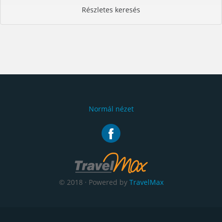
Részletes keresés
Normál nézet
© 2018 · Powered by
TravelMax