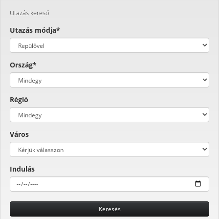
Utazás kereső
Utazás módja*
Ország*
Régió
Város
Indulás
Keresés