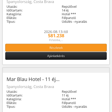
Spanyolország, Costa Brava
Utazás:
Repülővel
Időtartam:
14 éj
Kategória:
Hotel ***
Ellátás:
Félpanzió
Típus:
Üdülés - nyaralás
2026-08-13-tól
581.238
Ft/szoba,...
Részletek
Ajánlatkérés
Mar Blau Hotel - 11 éj...
Spanyolország, Costa Brava
Utazás:
Repülővel
Időtartam:
11 éj
Kategória:
Hotel ***
Ellátás:
Félpanzió
Típus:
Üdülés - nyaralás