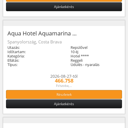
Ajánlatkérés
Aqua Hotel Aquamarina ...
Spanyolország, Costa Brava
Utazás:
Repülővel
Időtartam:
10 éj
Kategória:
Hotel ****
Ellátás:
Reggeli
Típus:
Üdülés - nyaralás
2026-08-27-tól
466.758
Ft/szoba,...
Részletek
Ajánlatkérés