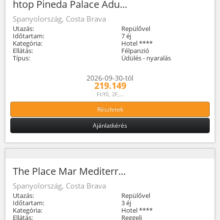
htop Pineda Palace Adu...
Spanyolország, Costa Brava
Utazás:
Repülővel
Időtartam:
7 éj
Kategória:
Hotel ****
Ellátás:
Félpanzió
Típus:
Üdülés - nyaralás
2026-09-30-tól
219.149
Ft/fő, 2F,...
Részletek
Ajánlatkérés
The Place Mar Mediterr...
Spanyolország, Costa Brava
Utazás:
Repülővel
Időtartam:
3 éj
Kategória:
Hotel ****
Ellátás:
Reggeli