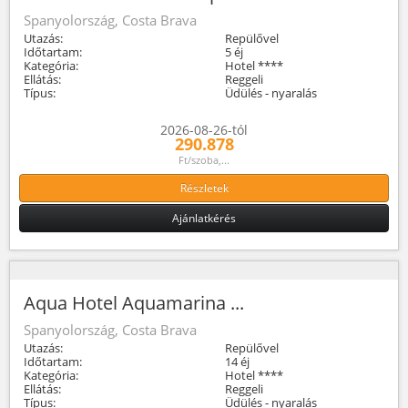
Spanyolország, Costa Brava
Utazás:
Repülővel
Időtartam:
5 éj
Kategória:
Hotel ****
Ellátás:
Reggeli
Típus:
Üdülés - nyaralás
2026-08-26-tól
290.878
Ft/szoba,...
Részletek
Ajánlatkérés
Aqua Hotel Aquamarina ...
Spanyolország, Costa Brava
Utazás:
Repülővel
Időtartam:
14 éj
Kategória:
Hotel ****
Ellátás:
Reggeli
Típus:
Üdülés - nyaralás