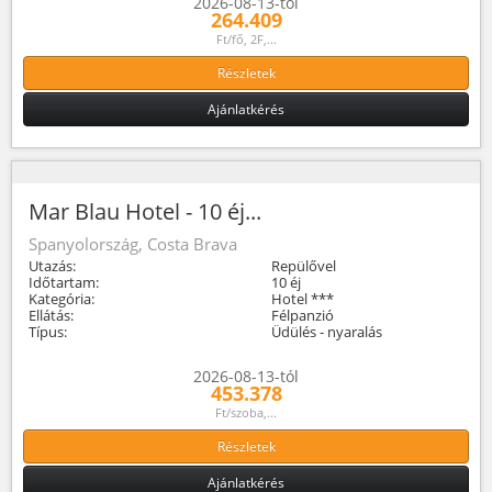
2026-08-13-tól
264.409
Ft/fő, 2F,...
Részletek
Ajánlatkérés
Mar Blau Hotel - 10 éj...
Spanyolország, Costa Brava
Utazás:
Repülővel
Időtartam:
10 éj
Kategória:
Hotel ***
Ellátás:
Félpanzió
Típus:
Üdülés - nyaralás
2026-08-13-tól
453.378
Ft/szoba,...
Részletek
Ajánlatkérés