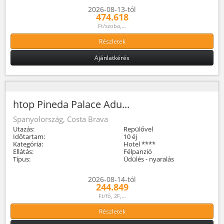
2026-08-13-tól
474.618
Ft/szoba,...
Részletek
Ajánlatkérés
htop Pineda Palace Adu...
Spanyolország, Costa Brava
Utazás:
Repülővel
Időtartam:
10 éj
Kategória:
Hotel ****
Ellátás:
Félpanzió
Típus:
Üdülés - nyaralás
2026-08-14-tól
244.849
Ft/fő, 2F,...
Részletek