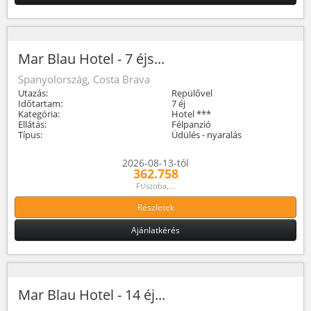
Mar Blau Hotel - 7 éjs...
Spanyolország, Costa Brava
Utazás:
Repülővel
Időtartam:
7 éj
Kategória:
Hotel ***
Ellátás:
Félpanzió
Típus:
Üdülés - nyaralás
2026-08-13-tól
362.758
Ft/szoba,...
Részletek
Ajánlatkérés
Mar Blau Hotel - 14 éj...