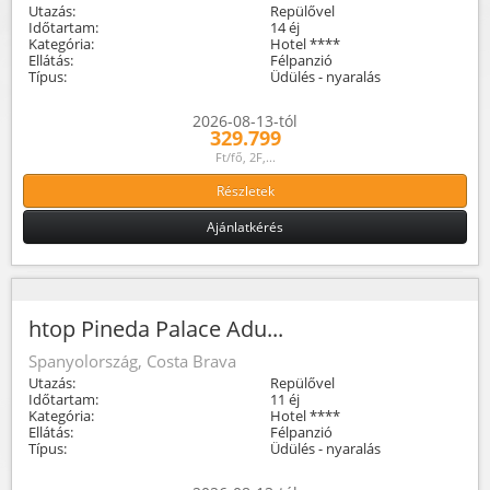
Utazás:
Repülővel
Időtartam:
14 éj
Kategória:
Hotel ****
Ellátás:
Félpanzió
Típus:
Üdülés - nyaralás
2026-08-13-tól
329.799
Ft/fő, 2F,...
Részletek
Ajánlatkérés
htop Pineda Palace Adu...
Spanyolország, Costa Brava
Utazás:
Repülővel
Időtartam:
11 éj
Kategória:
Hotel ****
Ellátás:
Félpanzió
Típus:
Üdülés - nyaralás