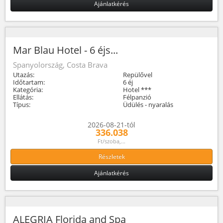
Ajánlatkérés
Mar Blau Hotel - 6 éjs...
Spanyolország, Costa Brava
Utazás:
Repülővel
Időtartam:
6 éj
Kategória:
Hotel ***
Ellátás:
Félpanzió
Típus:
Üdülés - nyaralás
2026-08-21-tól
336.038
Ft/szoba,...
Részletek
Ajánlatkérés
ALEGRIA Florida and Spa