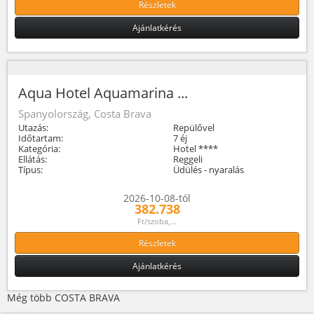
Részletek
Ajánlatkérés
Aqua Hotel Aquamarina ...
Spanyolország, Costa Brava
Utazás:
Repülővel
Időtartam:
7 éj
Kategória:
Hotel ****
Ellátás:
Reggeli
Típus:
Üdülés - nyaralás
2026-10-08-tól
382.738
Ft/szoba,...
Részletek
Ajánlatkérés
Még több COSTA BRAVA