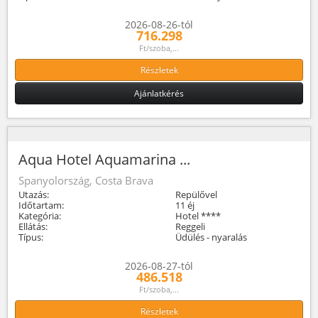
2026-08-26-tól
716.298
Ft/szoba,...
Részletek
Ajánlatkérés
Aqua Hotel Aquamarina ...
Spanyolország, Costa Brava
Utazás:
Repülővel
Időtartam:
11 éj
Kategória:
Hotel ****
Ellátás:
Reggeli
Típus:
Üdülés - nyaralás
2026-08-27-tól
486.518
Ft/szoba,...
Részletek