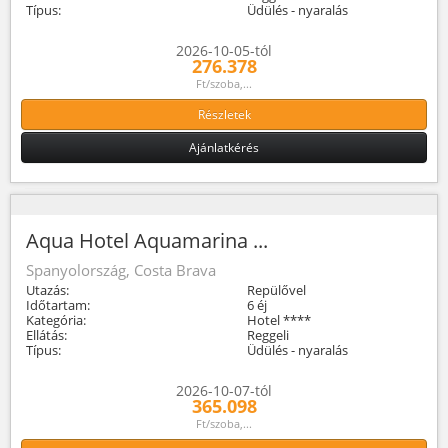
Típus:
Üdülés - nyaralás
2026-10-05-tól
276.378
Ft/szoba,...
Részletek
Ajánlatkérés
Aqua Hotel Aquamarina ...
Spanyolország, Costa Brava
Utazás:
Repülővel
Időtartam:
6 éj
Kategória:
Hotel ****
Ellátás:
Reggeli
Típus:
Üdülés - nyaralás
2026-10-07-tól
365.098
Ft/szoba,...