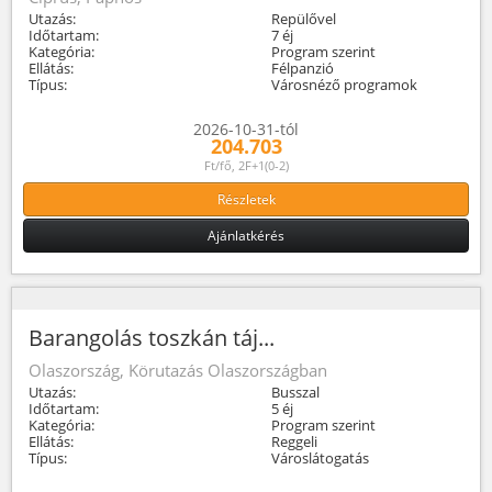
Utazás:
Repülővel
Időtartam:
7 éj
Kategória:
Program szerint
Ellátás:
Félpanzió
Típus:
Városnéző programok
2026-10-31-tól
204.703
Ft/fő, 2F+1(0-2)
Részletek
Ajánlatkérés
Barangolás toszkán táj...
Olaszország, Körutazás Olaszországban
Utazás:
Busszal
Időtartam:
5 éj
Kategória:
Program szerint
Ellátás:
Reggeli
Típus:
Városlátogatás