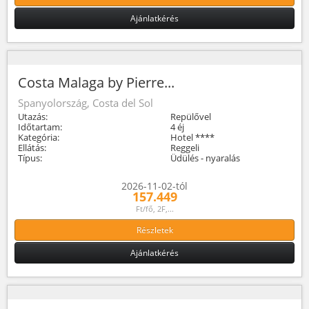
Ajánlatkérés
Costa Malaga by Pierre...
Spanyolország, Costa del Sol
Utazás:
Repülővel
Időtartam:
4 éj
Kategória:
Hotel ****
Ellátás:
Reggeli
Típus:
Üdülés - nyaralás
2026-11-02-tól
157.449
Ft/fő, 2F,...
Részletek
Ajánlatkérés