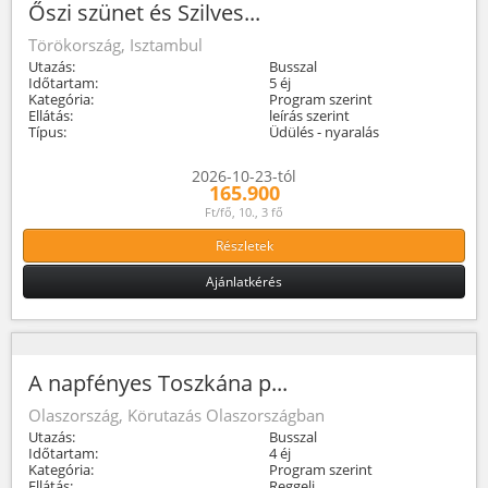
Őszi szünet és Szilves...
Törökország, Isztambul
Utazás:
Busszal
Időtartam:
5 éj
Kategória:
Program szerint
Ellátás:
leírás szerint
Típus:
Üdülés - nyaralás
2026-10-23-tól
165.900
Ft/fő, 10., 3 fő
Részletek
Ajánlatkérés
A napfényes Toszkána p...
Olaszország, Körutazás Olaszországban
Utazás:
Busszal
Időtartam:
4 éj
Kategória:
Program szerint
Ellátás:
Reggeli