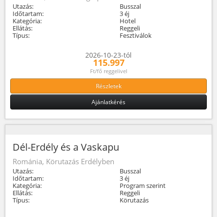
Utazás:
Busszal
Időtartam:
3 éj
Kategória:
Hotel
Ellátás:
Reggeli
Típus:
Fesztiválok
2026-10-23-tól
115.997
Ft/fő reggelivel
Részletek
Ajánlatkérés
Dél-Erdély és a Vaskapu
Románia, Körutazás Erdélyben
Utazás:
Busszal
Időtartam:
3 éj
Kategória:
Program szerint
Ellátás:
Reggeli
Típus:
Körutazás