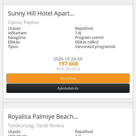
Sunny Hill Hotel Apart...
Ciprus, Paphos
Utazás:
Repülővel
Időtartam:
7 éj
Kategória:
Program szerint
Ellátás:
Ellátás nélkül
Típus:
Városnéző programok
2026-10-24-tól
197.668
Ft/fő, 2F+1(0-2)
Részletek
Ajánlatkérés
Royalisa Palmiye Beach...
Törökország, Török Riviéra
Utazás:
Repülővel
Időtartam:
7 éj