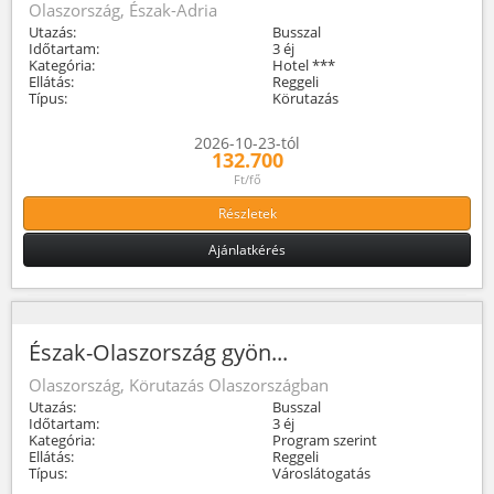
Olaszország, Észak-Adria
Utazás:
Busszal
Időtartam:
3 éj
Kategória:
Hotel ***
Ellátás:
Reggeli
Típus:
Körutazás
2026-10-23-tól
132.700
Ft/fő
Részletek
Ajánlatkérés
Észak-Olaszország gyön...
Olaszország, Körutazás Olaszországban
Utazás:
Busszal
Időtartam:
3 éj
Kategória:
Program szerint
Ellátás:
Reggeli
Típus:
Városlátogatás