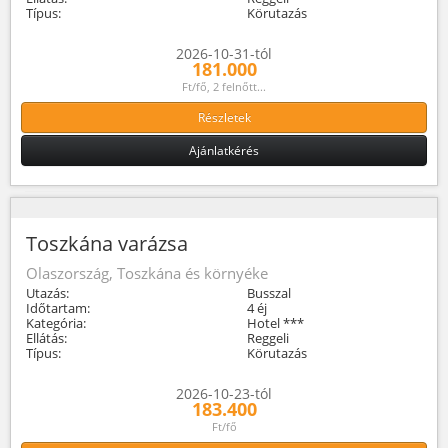
Típus:
Körutazás
2026-10-31-tól
181.000
Ft/fő, 2 felnőtt...
Részletek
Ajánlatkérés
Toszkána varázsa
Olaszország, Toszkána és környéke
Utazás:
Busszal
Időtartam:
4 éj
Kategória:
Hotel ***
Ellátás:
Reggeli
Típus:
Körutazás
2026-10-23-tól
183.400
Ft/fő