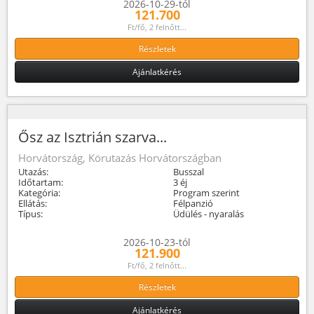
2026-10-29-tól
121.700
Ft/fő, 2 felnőtt...
Részletek
Ajánlatkérés
Ősz az Isztrián szarva...
Horvátország, Körutazás Horvátországban
Utazás:
Busszal
Időtartam:
3 éj
Kategória:
Program szerint
Ellátás:
Félpanzió
Típus:
Üdülés - nyaralás
2026-10-23-tól
121.900
Ft/fő, 2 felnőtt...
Részletek
Ajánlatkérés