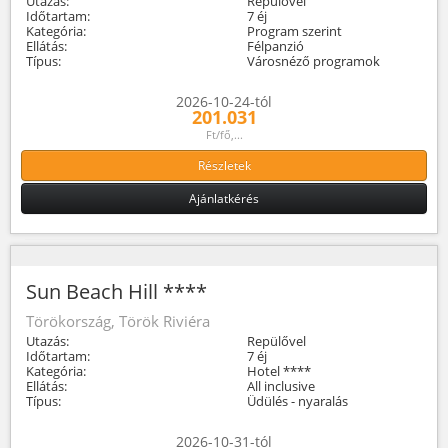
Utazás:
Repülővel
Időtartam:
7 éj
Kategória:
Program szerint
Ellátás:
Félpanzió
Típus:
Városnéző programok
2026-10-24-tól
201.031
Ft/fő,...
Részletek
Ajánlatkérés
Sun Beach Hill ****
Törökország, Török Riviéra
Utazás:
Repülővel
Időtartam:
7 éj
Kategória:
Hotel ****
Ellátás:
All inclusive
Típus:
Üdülés - nyaralás
2026-10-31-tól