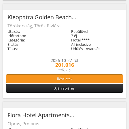
Kleopatra Golden Beach...
Törökország, Török Riviéra
Utazás:
Repülővel
Időtartam:
7 éj
Kategória:
Hotel ****
Ellátás:
All inclusive
Típus:
Üdülés - nyaralás
2026-10-27-tól
201.016
Ft/fő, 2F;...
Részletek
Ajánlatkérés
Flora Hotel Apartments...
Ciprus, Protaras