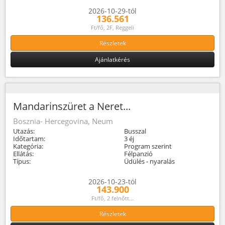
2026-10-29-tól
136.561
Ft/fő, 2F, Reggeli
Részletek
Ajánlatkérés
Mandarinszüret a Neret...
Bosznia- Hercegovina, Neum
Utazás:
Busszal
Időtartam:
3 éj
Kategória:
Program szerint
Ellátás:
Félpanzió
Típus:
Üdülés - nyaralás
2026-10-23-tól
143.900
Ft/fő, 2 felnőtt...
Részletek