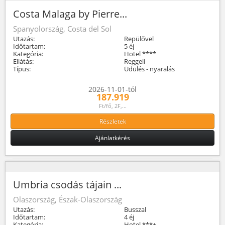
Costa Malaga by Pierre...
Spanyolország, Costa del Sol
Utazás:
Repülővel
Időtartam:
5 éj
Kategória:
Hotel ****
Ellátás:
Reggeli
Típus:
Üdülés - nyaralás
2026-11-01-tól
187.919
Ft/fő, 2F,...
Részletek
Ajánlatkérés
Umbria csodás tájain ...
Olaszország, Észak-Olaszország
Utazás:
Busszal
Időtartam:
4 éj
Kategória:
Hotel ***+