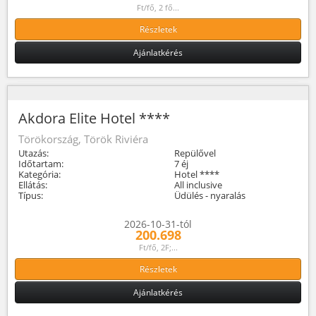
Ft/fő, 2 fő...
Részletek
Ajánlatkérés
Akdora Elite Hotel ****
Törökország, Török Riviéra
Utazás:
Repülővel
Időtartam:
7 éj
Kategória:
Hotel ****
Ellátás:
All inclusive
Típus:
Üdülés - nyaralás
2026-10-31-tól
200.698
Ft/fő, 2F;...
Részletek
Ajánlatkérés