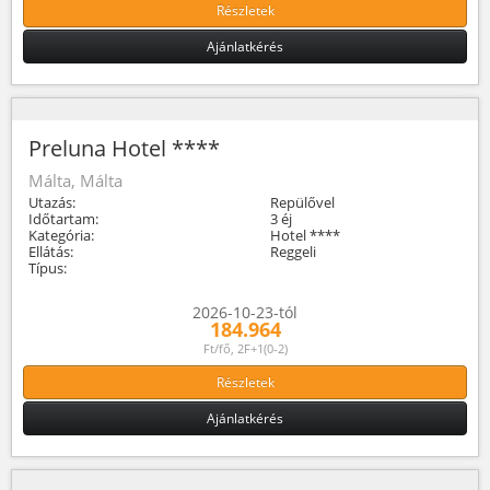
Részletek
Ajánlatkérés
Preluna Hotel ****
Málta, Málta
Utazás:
Repülővel
Időtartam:
3 éj
Kategória:
Hotel ****
Ellátás:
Reggeli
Típus:
2026-10-23-tól
184.964
Ft/fő, 2F+1(0-2)
Részletek
Ajánlatkérés