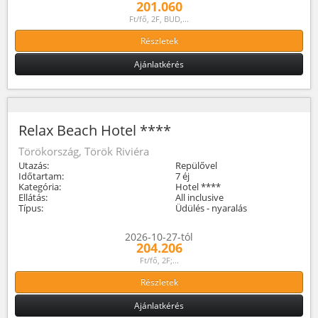
201.060
Ft/fő, 2F, BUD,...
Részletek
Ajánlatkérés
Relax Beach Hotel ****
Törökország, Török Riviéra
Utazás:
Repülővel
Időtartam:
7 éj
Kategória:
Hotel ****
Ellátás:
All inclusive
Típus:
Üdülés - nyaralás
2026-10-27-tól
204.206
Ft/fő, 2F;...
Részletek
Ajánlatkérés