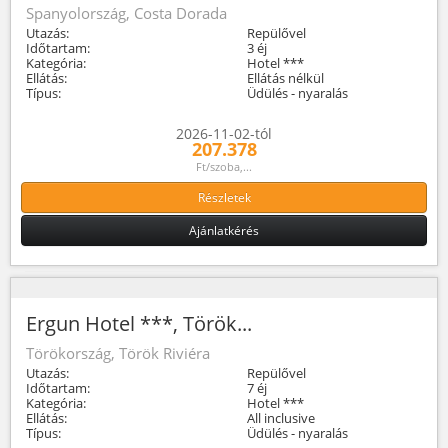
Spanyolország, Costa Dorada
Utazás:
Repülővel
Időtartam:
3 éj
Kategória:
Hotel ***
Ellátás:
Ellátás nélkül
Típus:
Üdülés - nyaralás
2026-11-02-tól
207.378
Ft/szoba,...
Részletek
Ajánlatkérés
Ergun Hotel ***, Török...
Törökország, Török Riviéra
Utazás:
Repülővel
Időtartam:
7 éj
Kategória:
Hotel ***
Ellátás:
All inclusive
Típus:
Üdülés - nyaralás