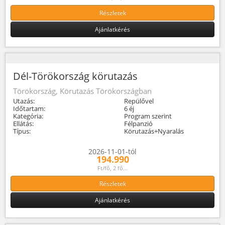
Részletek
Ajánlatkérés
Dél-Törökország körutazás
Törökország, Körutazás Törökországban
Utazás:
Repülővel
Időtartam:
6 éj
Kategória:
Program szerint
Ellátás:
Félpanzió
Típus:
Körutazás+Nyaralás
2026-11-01-tól
194.990
Ft/fő, 2 fő...
Részletek
Ajánlatkérés