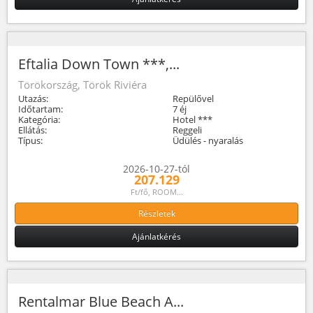
Eftalia Down Town ***,...
Törökország, Török Riviéra
Utazás:
Repülővel
Időtartam:
7 éj
Kategória:
Hotel ***
Ellátás:
Reggeli
Típus:
Üdülés - nyaralás
2026-10-27-tól
207.129
Ft/fő, ROOM...
Részletek
Ajánlatkérés
Rentalmar Blue Beach A...