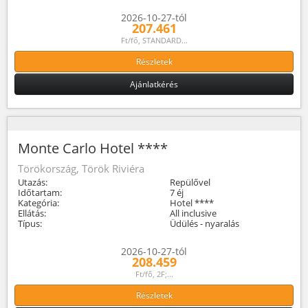
2026-10-27-tól
207.461
Ft/fő, STANDARD...
Részletek
Ajánlatkérés
Monte Carlo Hotel ****
Törökország, Török Riviéra
Utazás:
Repülővel
Időtartam:
7 éj
Kategória:
Hotel ****
Ellátás:
All inclusive
Típus:
Üdülés - nyaralás
2026-10-27-tól
208.459
Ft/fő, 2F;...
Részletek