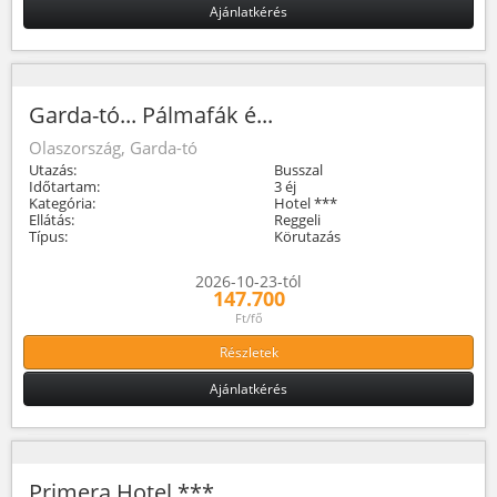
Ajánlatkérés
Garda-tó... Pálmafák é...
Olaszország, Garda-tó
Utazás:
Busszal
Időtartam:
3 éj
Kategória:
Hotel ***
Ellátás:
Reggeli
Típus:
Körutazás
2026-10-23-tól
147.700
Ft/fő
Részletek
Ajánlatkérés
Primera Hotel ***