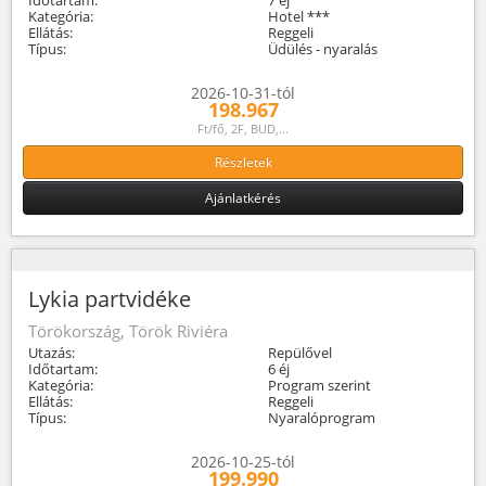
Kategória:
Hotel ***
Ellátás:
Reggeli
Típus:
Üdülés - nyaralás
2026-10-31-tól
198.967
Ft/fő, 2F, BUD,...
Részletek
Ajánlatkérés
Lykia partvidéke
Törökország, Török Riviéra
Utazás:
Repülővel
Időtartam:
6 éj
Kategória:
Program szerint
Ellátás:
Reggeli
Típus:
Nyaralóprogram
2026-10-25-tól
199.990