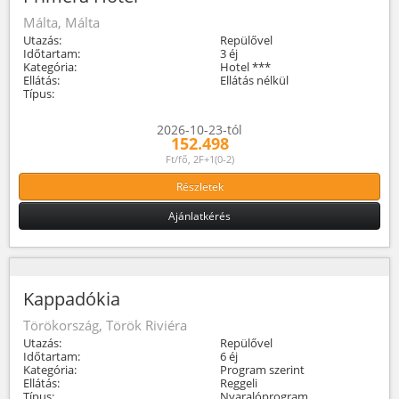
Málta, Málta
Utazás:
Repülővel
Időtartam:
3 éj
Kategória:
Hotel ***
Ellátás:
Ellátás nélkül
Típus:
2026-10-23-tól
152.498
Ft/fő, 2F+1(0-2)
Részletek
Ajánlatkérés
Kappadókia
Törökország, Török Riviéra
Utazás:
Repülővel
Időtartam:
6 éj
Kategória:
Program szerint
Ellátás:
Reggeli
Típus:
Nyaralóprogram