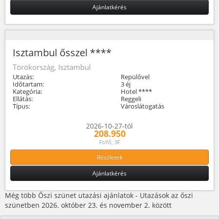
Ajánlatkérés
Isztambul ősszel ****
Törökország, Isztambul
Utazás:
Repülővel
Időtartam:
3 éj
Kategória:
Hotel ****
Ellátás:
Reggeli
Típus:
Városlátogatás
2026-10-27-tól
208.950
Ft/fő, 3F
Részletek
Ajánlatkérés
Még több Őszi szünet utazási ajánlatok - Utazások az őszi
szünetben 2026. október 23. és november 2. között