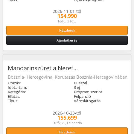
2026-11-01-tól
154.990
Ft/fő, 2 fő...
Részletek
Ajánlatkérés
Mandarinszüret a Neret...
Bosznia- Hercegovina, Körutazás Bosznia-Hercegovinában
Utazás:
Busszal
Időtartam:
3 éj
Kategória:
Program szerint
Ellátás:
Félpanzió
Típus:
Városlátogatás
2026-10-23-tól
155.699
Ft/fő, 2F, Félpanzió
Részletek