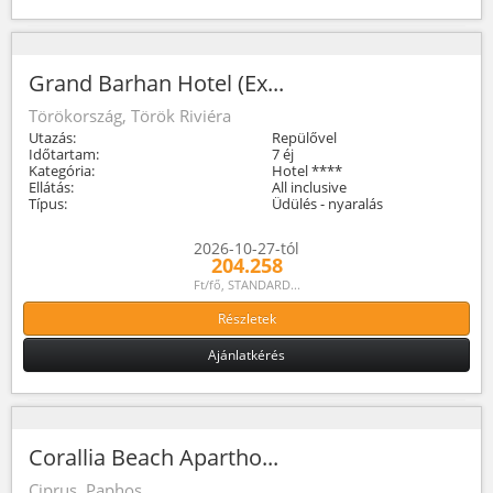
Grand Barhan Hotel (Ex...
Törökország, Török Riviéra
Utazás:
Repülővel
Időtartam:
7 éj
Kategória:
Hotel ****
Ellátás:
All inclusive
Típus:
Üdülés - nyaralás
2026-10-27-tól
204.258
Ft/fő, STANDARD...
Részletek
Ajánlatkérés
Corallia Beach Apartho...
Ciprus, Paphos