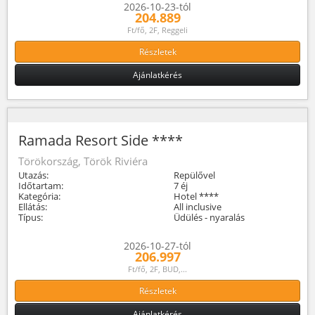
2026-10-23-tól
204.889
Ft/fő, 2F, Reggeli
Részletek
Ajánlatkérés
Ramada Resort Side ****
Törökország, Török Riviéra
Utazás:
Repülővel
Időtartam:
7 éj
Kategória:
Hotel ****
Ellátás:
All inclusive
Típus:
Üdülés - nyaralás
2026-10-27-tól
206.997
Ft/fő, 2F, BUD,...
Részletek
Ajánlatkérés