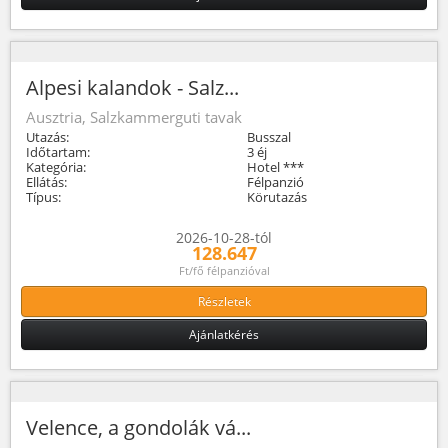
Alpesi kalandok - Salz...
Ausztria, Salzkammerguti tavak
Utazás:
Busszal
Időtartam:
3 éj
Kategória:
Hotel ***
Ellátás:
Félpanzió
Típus:
Körutazás
2026-10-28-tól
128.647
Ft/fő félpanzióval
Részletek
Ajánlatkérés
Velence, a gondolák vá...