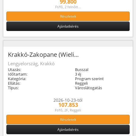
99.800
Ft/fő, 2 felnőtt...
Részletek
Ajánlatkérés
Krakkó-Zakopane (Wieli...
Lengyelország, Krakkó
Utazás:
Busszal
Időtartam:
3 éj
Kategória:
Program szerint
Ellátás:
Reggeli
Típus:
Városlátogatás
2026-10-23-tól
107.853
Ft/fő, 2F, Reggeli
Részletek
Ajánlatkérés