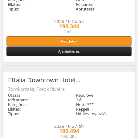
Ellátás:
Félpanzió
Típus:
Körutazás
2026-10-24-tól
190.344
Ft/fő...
Részletek
Ajánlatkérés
Eftalia Downtown Hotel...
Törökország, Török Riviéra
Utazás:
Repülővel
Időtartam:
7 éj
Kategória:
Hotel ***
Ellátás:
Reggeli
Típus:
Üdülés - nyaralás
2026-10-27-tól
190.494
Ft/fő, 2F;...