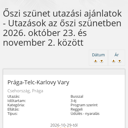
Őszi szünet utazási ajánlatok
- Utazások az őszi szünetben
2026. október 23. és
november 2. között
Dátum
Ár
Prága-Telc-Karlovy Vary
Csehország, Prága
Utazás:
Busszal
Időtartam:
3 éj
Kategória:
Program szerint
Ellátás:
Reggeli
Típus:
Üdülés - nyaralás
2026-10-29-tól