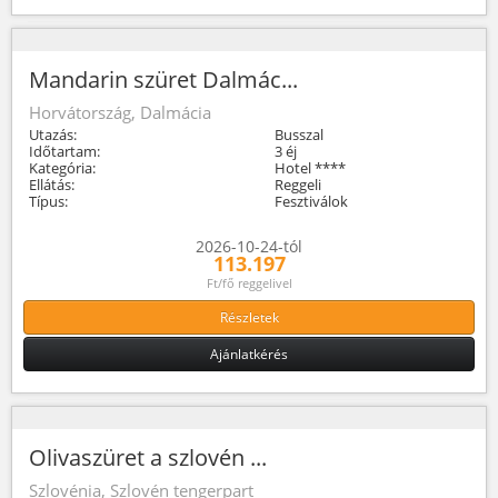
Mandarin szüret Dalmác...
Horvátország, Dalmácia
Utazás:
Busszal
Időtartam:
3 éj
Kategória:
Hotel ****
Ellátás:
Reggeli
Típus:
Fesztiválok
2026-10-24-tól
113.197
Ft/fő reggelivel
Részletek
Ajánlatkérés
Olivaszüret a szlovén ...
Szlovénia, Szlovén tengerpart