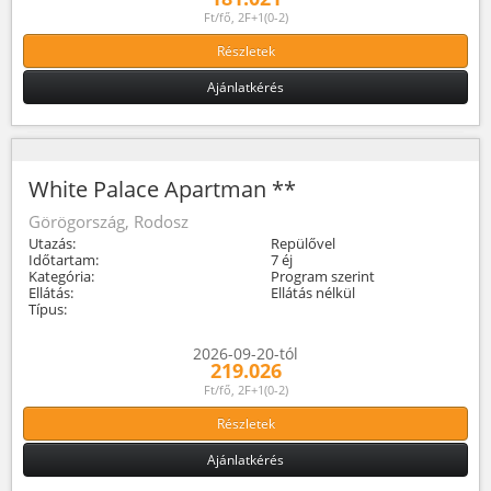
Ft/fő, 2F+1(0-2)
Részletek
Ajánlatkérés
White Palace Apartman **
Görögország, Rodosz
Utazás:
Repülővel
Időtartam:
7 éj
Kategória:
Program szerint
Ellátás:
Ellátás nélkül
Típus:
2026-09-20-tól
219.026
Ft/fő, 2F+1(0-2)
Részletek
Ajánlatkérés