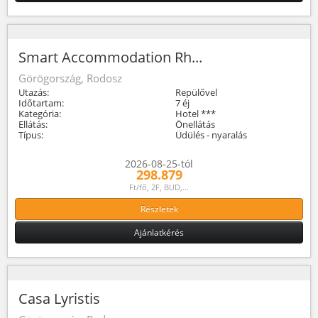
Smart Accommodation Rh...
Görögország, Rodosz
Utazás:
Repülővel
Időtartam:
7 éj
Kategória:
Hotel ***
Ellátás:
Önellátás
Típus:
Üdülés - nyaralás
2026-08-25-tól
298.879
Ft/fő, 2F, BUD,...
Részletek
Ajánlatkérés
Casa Lyristis