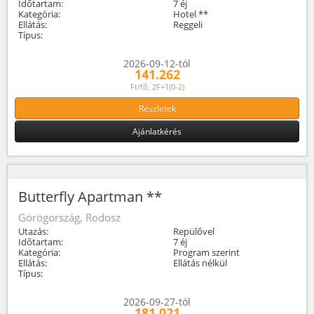
Időtartam:
7 éj
Kategória:
Hotel **
Ellátás:
Reggeli
Típus:
2026-09-12-tól
141.262
Ft/fő, 2F+1(0-2)
Részletek
Ajánlatkérés
Butterfly Apartman **
Görögország, Rodosz
Utazás:
Repülővel
Időtartam:
7 éj
Kategória:
Program szerint
Ellátás:
Ellátás nélkül
Típus:
2026-09-27-tól
181.021