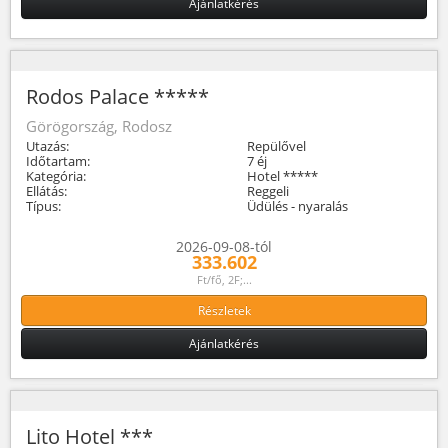
Ajánlatkérés
Rodos Palace *****
Görögország, Rodosz
Utazás:
Repülővel
Időtartam:
7 éj
Kategória:
Hotel *****
Ellátás:
Reggeli
Típus:
Üdülés - nyaralás
2026-09-08-tól
333.602
Ft/fő, 2F;...
Részletek
Ajánlatkérés
Lito Hotel ***