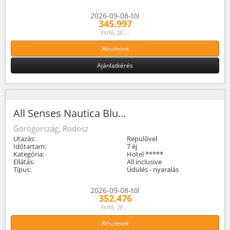
2026-09-08-tól
345.997
Ft/fő, 2F;...
Részletek
Ajánlatkérés
All Senses Nautica Blu...
Görögország, Rodosz
Utazás:
Repülővel
Időtartam:
7 éj
Kategória:
Hotel *****
Ellátás:
All inclusive
Típus:
Üdülés - nyaralás
2026-09-08-tól
352.476
Ft/fő, 2F;...
Részletek