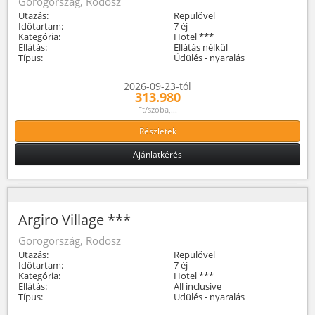
Görögország, Rodosz
Utazás:
Repülővel
Időtartam:
7 éj
Kategória:
Hotel ***
Ellátás:
Ellátás nélkül
Típus:
Üdülés - nyaralás
2026-09-23-tól
313.980
Ft/szoba,...
Részletek
Ajánlatkérés
Argiro Village ***
Görögország, Rodosz
Utazás:
Repülővel
Időtartam:
7 éj
Kategória:
Hotel ***
Ellátás:
All inclusive
Típus:
Üdülés - nyaralás