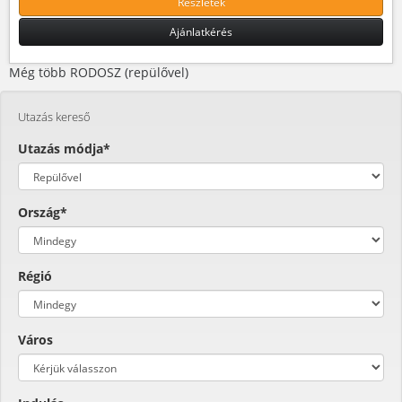
Részletek
Ajánlatkérés
Még több RODOSZ (repülővel)
Utazás kereső
Utazás módja*
Ország*
Régió
Város