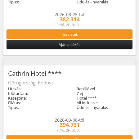
Típus:
Üdülés - nyaralás
2026-08-25-tól
382.314
Ft/fő, 2F, BUD,...
Részletek
Ajánlatkérés
Cathrin Hotel ****
Görögország, Rodosz
Utazás:
Repülővel
Időtartam:
7 éj
Kategória:
Hotel ****
Ellátás:
All inclusive
Típus:
Üdülés - nyaralás
2026-09-08-tól
394.731
Ft/fő, 2F, BUD,...