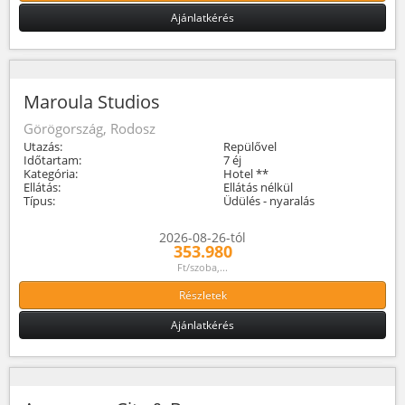
Ajánlatkérés
Maroula Studios
Görögország, Rodosz
Utazás:
Repülővel
Időtartam:
7 éj
Kategória:
Hotel **
Ellátás:
Ellátás nélkül
Típus:
Üdülés - nyaralás
2026-08-26-tól
353.980
Ft/szoba,...
Részletek
Ajánlatkérés