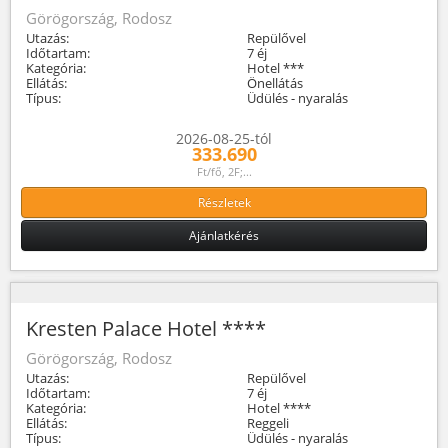
Görögország, Rodosz
Utazás:
Repülővel
Időtartam:
7 éj
Kategória:
Hotel ***
Ellátás:
Önellátás
Típus:
Üdülés - nyaralás
2026-08-25-tól
333.690
Ft/fő, 2F;...
Részletek
Ajánlatkérés
Kresten Palace Hotel ****
Görögország, Rodosz
Utazás:
Repülővel
Időtartam:
7 éj
Kategória:
Hotel ****
Ellátás:
Reggeli
Típus:
Üdülés - nyaralás