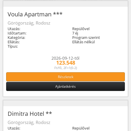
Voula Apartman ***
Görögország, Rodosz
Utazás:
Repülővel
Időtartam:
7 éj
Kategória:
Program szerint
Ellátás:
Ellátás nélkül
Típus:
2026-09-12-tól
123.548
Ft/fő, 2F+1(0-2)
Részletek
Ajánlatkérés
Dimitra Hotel **
Görögország, Rodosz
Utazás:
Repülővel