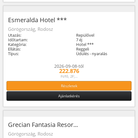
Esmeralda Hotel ***
Görögország, Rodosz
Utazás:
Repülővel
Időtartam:
7 éj
Kategória:
Hotel ***
Ellátás:
Reggeli
Típus:
Üdülés - nyaralás
2026-09-08-tól
222.876
Ft/fő, 2F;...
Részletek
Ajánlatkérés
Grecian Fantasia Resor...
Görögország, Rodosz