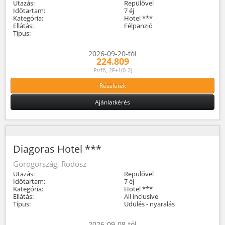
Utazás:
Repülővel
Időtartam:
7 éj
Kategória:
Hotel ***
Ellátás:
Félpanzió
Típus:
2026-09-20-tól
224.809
Ft/fő, 2F+1(0-2)
Részletek
Ajánlatkérés
Diagoras Hotel ***
Görögország, Rodosz
Utazás:
Repülővel
Időtartam:
7 éj
Kategória:
Hotel ***
Ellátás:
All inclusive
Típus:
Üdülés - nyaralás
2026-09-08-tól