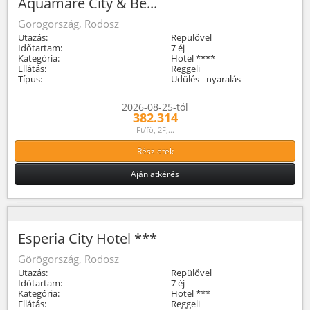
Aquamare City & Be...
Görögország, Rodosz
Utazás:
Repülővel
Időtartam:
7 éj
Kategória:
Hotel ****
Ellátás:
Reggeli
Típus:
Üdülés - nyaralás
2026-08-25-tól
382.314
Ft/fő, 2F;...
Részletek
Ajánlatkérés
Esperia City Hotel ***
Görögország, Rodosz
Utazás:
Repülővel
Időtartam:
7 éj
Kategória:
Hotel ***
Ellátás:
Reggeli