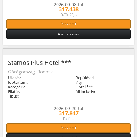
2026-09-08-tól
317.438
Ft/fő, 2F;...
Részletek
Ajánlatkérés
Stamos Plus Hotel ***
Görögország, Rodosz
Utazás:
Repülővel
Időtartam:
7 éj
Kategória:
Hotel ***
Ellátás:
All inclusive
Típus:
2026-09-20-tól
317.847
Ft/fő,...
Részletek