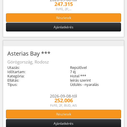
247.315
Ft/fő, 2F;...
Részletek
Ajánlatkérés
Asterias Bay ***
Görögország, Rodosz
Utazás:
Repülővel
Időtartam:
7 éj
Kategória:
Hotel ***
Ellátás:
leírás szerint
Típus:
Üdülés - nyaralás
2026-09-08-tól
252.006
Ft/fő, 2F, BUD, AIS
Részletek
Ajánlatkérés