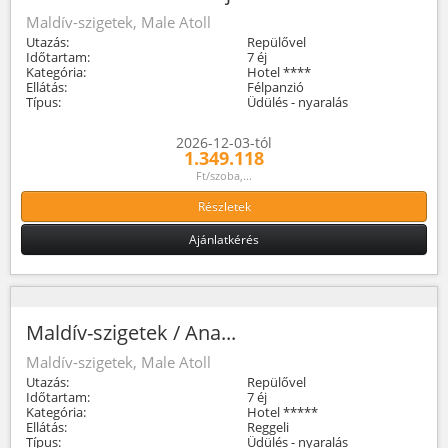
Maldív-szigetek, Male Atoll
Utazás:
Repülővel
Időtartam:
7 éj
Kategória:
Hotel ****
Ellátás:
Félpanzió
Típus:
Üdülés - nyaralás
2026-12-03-tól
1.349.118
Ft/szoba,...
Részletek
Ajánlatkérés
Maldív-szigetek / Ana...
Maldív-szigetek, Male Atoll
Utazás:
Repülővel
Időtartam:
7 éj
Kategória:
Hotel *****
Ellátás:
Reggeli
Típus:
Üdülés - nyaralás