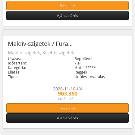
Részletek
Ajánlatkérés
Maldív-szigetek / Fura...
Maldív-szigetek, Kisebb szigetek
Utazás:
Repülővel
Időtartam:
7 éj
Kategória:
Hotel *****
Ellátás:
Reggeli
Típus:
Üdülés - nyaralás
2026-11-10-tól
903.350
Ft/fő, 2 fő,...
Részletek
Ajánlatkérés