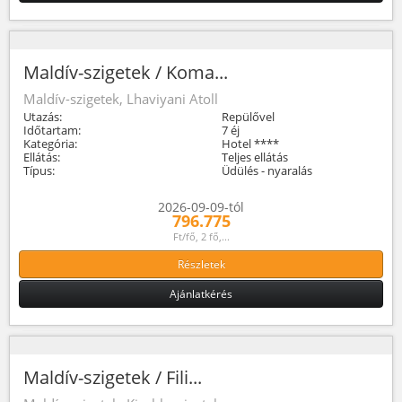
Maldív-szigetek / Koma...
Maldív-szigetek, Lhaviyani Atoll
Utazás:
Repülővel
Időtartam:
7 éj
Kategória:
Hotel ****
Ellátás:
Teljes ellátás
Típus:
Üdülés - nyaralás
2026-09-09-tól
796.775
Ft/fő, 2 fő,...
Részletek
Ajánlatkérés
Maldív-szigetek / Fili...