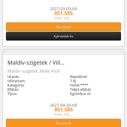
2027-03-03-tól
851.585
Ft/fő, 2 fő,...
Részletek
Ajánlatkérés
Maldív-szigetek / Vill...
Maldív-szigetek, Male Atoll
Utazás:
Repülővel
Időtartam:
7 éj
Kategória:
Hotel ****
Ellátás:
Teljes ellátás
Típus:
Egzotikus út
2027-04-20-tól
851.585
Ft/fő, 2 fő,...
Részletek