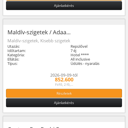
Ajánlatkérés
Maldív-szigetek / Adaa...
Maldív-szigetek, Kisebb szigetek
Utazás:
Repülővel
Időtartam:
7 éj
Kategória:
Hotel ****
Ellátás:
All inclusive
Típus:
Üdülés - nyaralás
2026-09-09-tól
852.600
Ft/fő, 2 fő,...
Részletek
Ajánlatkérés