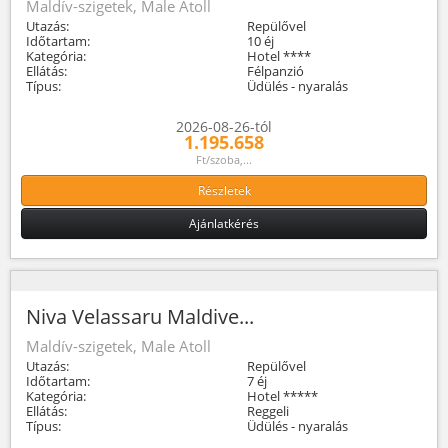
Maldív-szigetek, Male Atoll
Utazás:
Repülővel
Időtartam:
10 éj
Kategória:
Hotel ****
Ellátás:
Félpanzió
Típus:
Üdülés - nyaralás
2026-08-26-tól
1.195.658
Ft/szoba,...
Részletek
Ajánlatkérés
Niva Velassaru Maldive...
Maldív-szigetek, Male Atoll
Utazás:
Repülővel
Időtartam:
7 éj
Kategória:
Hotel *****
Ellátás:
Reggeli
Típus:
Üdülés - nyaralás