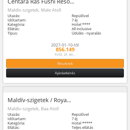
Centara Ras Fushi Reso...
Maldív-szigetek, Male Atoll
Utazás:
Repülővel
Időtartam:
7 éj
Kategória:
Hotel ****
Ellátás:
All inclusive
Típus:
Üdülés - nyaralás
2027-01-10-tól
856.149
Ft/fő, 2F, All...
Részletek
Ajánlatkérés
Maldív-szigetek / Roya...
Maldív-szigetek, Baa Atoll
Utazás:
Repülővel
Időtartam:
7 éj
Kategória:
Hotel *****
Ellátás:
Teljes ellátás