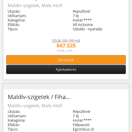
Maldív-szigetek, Male Atoll
Utazás:
Repülővel
Időtartam:
7 éj
Kategória:
Hotel ****
Ellátás:
All inclusive
Típus:
Üdülés - nyaralás
2026-09-09-tól
847.525
Ft/fő, 2 fő,...
Részletek
Ajánlatkérés
Maldív-szigetek / Fiha...
Maldív-szigetek, Male Atoll
Utazás:
Repülővel
Időtartam:
7 éj
Kategória:
Hotel ****
Ellátás:
Félpanzió
Típus:
Egzotikus út