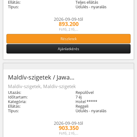
Ellátás:
Teljes ellátás
Típus:
Üdülés - nyaralás
2026-09-09-tól
893.200
Ft/fő, 2 fő,...
Részletek
Ajánlatkérés
Maldív-szigetek / Jawa...
Maldív-szigetek, Maldív-szigetek
Utazás:
Repülővel
Időtartam:
7 éj
Kategória:
Hotel *****
Ellátás:
Reggeli
Típus:
Üdülés - nyaralás
2026-09-09-tól
903.350
Ft/fő, 2 fő,...