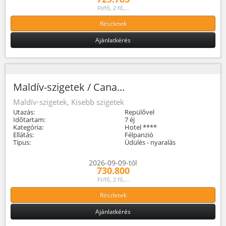
Ft/fő, 2 fő,...
Részletek
Ajánlatkérés
Maldív-szigetek / Cana...
Maldív-szigetek, Kisebb szigetek
Utazás:
Repülővel
Időtartam:
7 éj
Kategória:
Hotel ****
Ellátás:
Félpanzió
Típus:
Üdülés - nyaralás
2026-09-09-tól
730.800
Ft/fő, 2 fő,...
Részletek
Ajánlatkérés