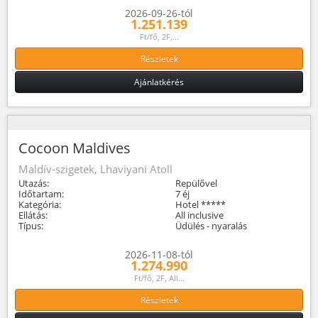
2026-09-26-tól
1.251.139
Ft/fő, 2F,...
Részletek
Ajánlatkérés
Cocoon Maldives
Maldív-szigetek, Lhaviyani Atoll
Utazás:
Repülővel
Időtartam:
7 éj
Kategória:
Hotel *****
Ellátás:
All inclusive
Típus:
Üdülés - nyaralás
2026-11-08-tól
1.274.990
Ft/fő, 2F, All...
Részletek