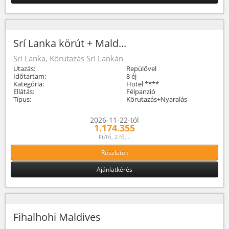
Srí Lanka körút + Mald...
Sri Lanka, Körutazás Sri Lankán
Utazás:
Repülővel
Időtartam:
8 éj
Kategória:
Hotel ****
Ellátás:
Félpanzió
Típus:
Körutazás+Nyaralás
2026-11-22-tól
1.174.355
Ft/fő, 2 fő,...
Részletek
Ajánlatkérés
Fihalhohi Maldives