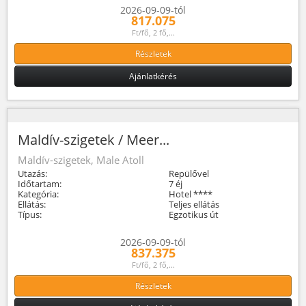
2026-09-09-tól
817.075
Ft/fő, 2 fő,...
Részletek
Ajánlatkérés
Maldív-szigetek / Meer...
Maldív-szigetek, Male Atoll
Utazás:
Repülővel
Időtartam:
7 éj
Kategória:
Hotel ****
Ellátás:
Teljes ellátás
Típus:
Egzotikus út
2026-09-09-tól
837.375
Ft/fő, 2 fő,...
Részletek