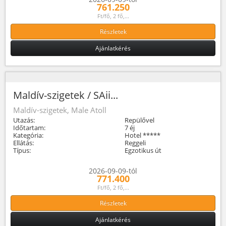
761.250
Ft/fő, 2 fő,...
Részletek
Ajánlatkérés
Maldív-szigetek / SAii...
Maldív-szigetek, Male Atoll
Utazás:
Repülővel
Időtartam:
7 éj
Kategória:
Hotel *****
Ellátás:
Reggeli
Típus:
Egzotikus út
2026-09-09-tól
771.400
Ft/fő, 2 fő,...
Részletek
Ajánlatkérés