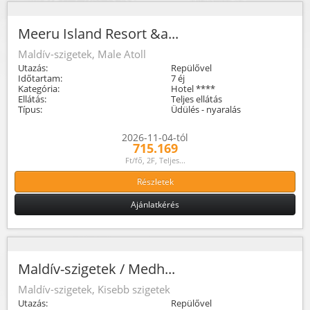
Meeru Island Resort &a...
Maldív-szigetek, Male Atoll
Utazás:
Repülővel
Időtartam:
7 éj
Kategória:
Hotel ****
Ellátás:
Teljes ellátás
Típus:
Üdülés - nyaralás
2026-11-04-tól
715.169
Ft/fő, 2F, Teljes...
Részletek
Ajánlatkérés
Maldív-szigetek / Medh...
Maldív-szigetek, Kisebb szigetek
Utazás:
Repülővel