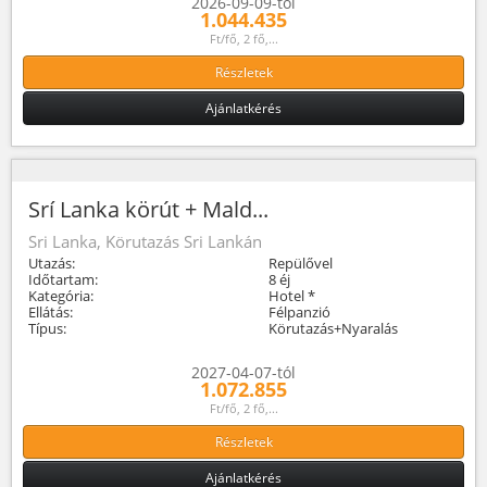
2026-09-09-tól
1.044.435
Ft/fő, 2 fő,...
Részletek
Ajánlatkérés
Srí Lanka körút + Mald...
Sri Lanka, Körutazás Sri Lankán
Utazás:
Repülővel
Időtartam:
8 éj
Kategória:
Hotel *
Ellátás:
Félpanzió
Típus:
Körutazás+Nyaralás
2027-04-07-tól
1.072.855
Ft/fő, 2 fő,...
Részletek
Ajánlatkérés