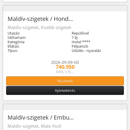
Maldív-szigetek / Hond...
Maldív-szigetek, Kisebb szigetek
Utazás:
Repülővel
Időtartam:
7 éj
Kategória:
Hotel ****
Ellátás:
Félpanzió
Típus:
Üdülés - nyaralás
2026-09-09-tól
740.950
Ft/fő, 2 fő,...
Részletek
Ajánlatkérés
Maldív-szigetek / Embu...
Maldív-szigetek, Male Atoll