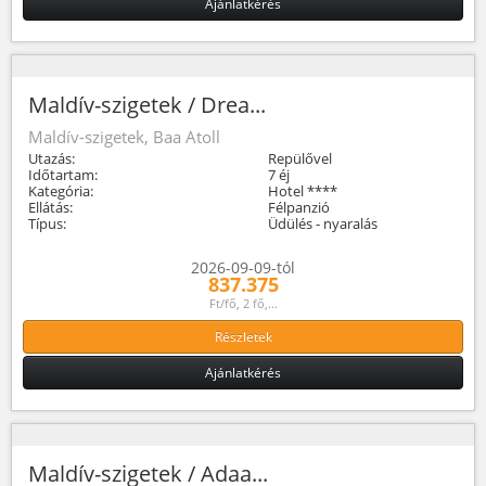
Ajánlatkérés
Maldív-szigetek / Drea...
Maldív-szigetek, Baa Atoll
Utazás:
Repülővel
Időtartam:
7 éj
Kategória:
Hotel ****
Ellátás:
Félpanzió
Típus:
Üdülés - nyaralás
2026-09-09-tól
837.375
Ft/fő, 2 fő,...
Részletek
Ajánlatkérés
Maldív-szigetek / Adaa...