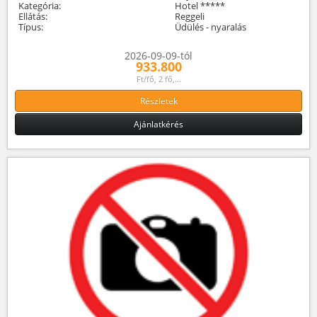
Kategória:
Hotel *****
Ellátás:
Reggeli
Típus:
Üdülés - nyaralás
2026-09-09-tól
933.800
Ft/fő, 2 fő,...
Részletek
Ajánlatkérés