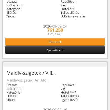
Utazás:
Repülővel
Időtartam:
7 éj
Kategória:
Hotel ***
Ellátás:
Teljes ellátás
Típus:
Üdülés - nyaralás
2026-09-09-tól
761.250
Ft/fő, 2 fő,...
Részletek
Ajánlatkérés
Maldív-szigetek / Vill...
Maldív-szigetek, Ari Atoll
Utazás:
Repülővel
Időtartam:
7 éj
Kategória:
Hotel ****
Ellátás:
Teljes ellátás
Típus:
Egzotikus út
2026-09-09-tól