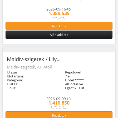
2026-09-16-tól
1.389.535
Ft/fő, 2 fő,...
Részletek
Ajánlatkérés
Maldív-szigetek / Lily...
Maldív-szigetek, Ari Atoll
Utazás:
Repülővel
Időtartam:
7 éj
Kategória:
Hotel *****
Ellátás:
All inclusive
Típus:
Egzotikus út
2026-09-09-tól
1.410.850
Ft/fő, 2 fő,...
Részletek