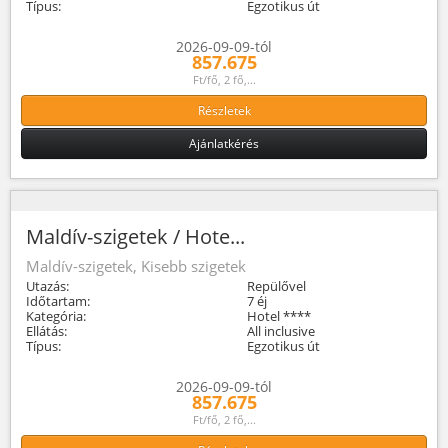
Típus:
Egzotikus út
2026-09-09-tól
857.675
Ft/fő, 2 fő,...
Részletek
Ajánlatkérés
Maldív-szigetek / Hote...
Maldív-szigetek, Kisebb szigetek
Utazás:
Repülővel
Időtartam:
7 éj
Kategória:
Hotel ****
Ellátás:
All inclusive
Típus:
Egzotikus út
2026-09-09-tól
857.675
Ft/fő, 2 fő,...