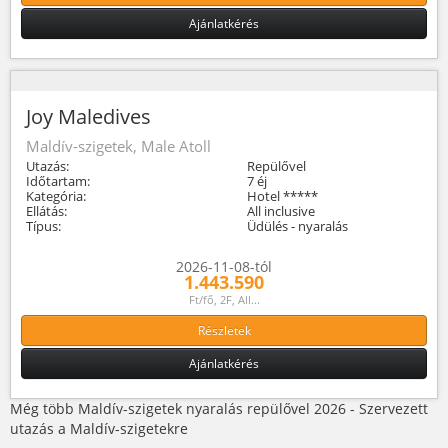
Ajánlatkérés
Joy Maledives
Maldív-szigetek, Male Atoll
Utazás:
Repülővel
Időtartam:
7 éj
Kategória:
Hotel *****
Ellátás:
All inclusive
Típus:
Üdülés - nyaralás
2026-11-08-tól
1.443.590
Ft/fő, 2F, All...
Részletek
Ajánlatkérés
Még több Maldív-szigetek nyaralás repülővel 2026 - Szervezett
utazás a Maldív-szigetekre