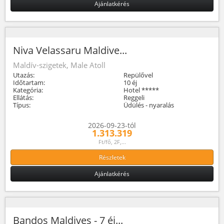
Ajánlatkérés
Niva Velassaru Maldive...
Maldív-szigetek, Male Atoll
Utazás:
Repülővel
Időtartam:
10 éj
Kategória:
Hotel *****
Ellátás:
Reggeli
Típus:
Üdülés - nyaralás
2026-09-23-tól
1.313.319
Ft/fő, 2F,...
Részletek
Ajánlatkérés
Bandos Maldives - 7 éj...