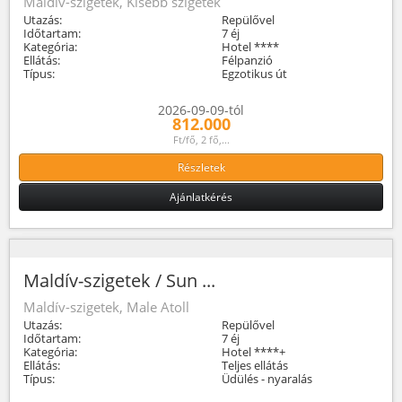
Maldív-szigetek, Kisebb szigetek
Utazás:
Repülővel
Időtartam:
7 éj
Kategória:
Hotel ****
Ellátás:
Félpanzió
Típus:
Egzotikus út
2026-09-09-tól
812.000
Ft/fő, 2 fő,...
Részletek
Ajánlatkérés
Maldív-szigetek / Sun ...
Maldív-szigetek, Male Atoll
Utazás:
Repülővel
Időtartam:
7 éj
Kategória:
Hotel ****+
Ellátás:
Teljes ellátás
Típus:
Üdülés - nyaralás