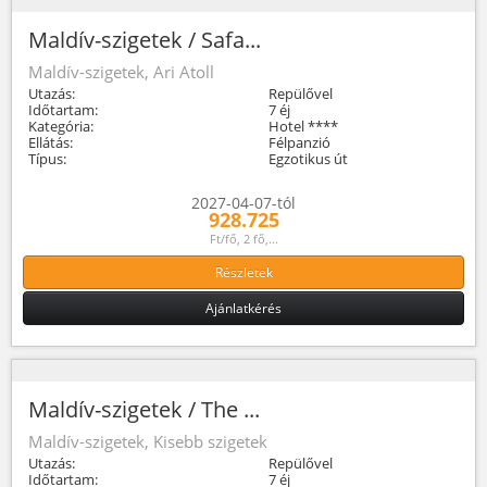
Maldív-szigetek / Safa...
Maldív-szigetek, Ari Atoll
Utazás:
Repülővel
Időtartam:
7 éj
Kategória:
Hotel ****
Ellátás:
Félpanzió
Típus:
Egzotikus út
2027-04-07-tól
928.725
Ft/fő, 2 fő,...
Részletek
Ajánlatkérés
Maldív-szigetek / The ...
Maldív-szigetek, Kisebb szigetek
Utazás:
Repülővel
Időtartam:
7 éj