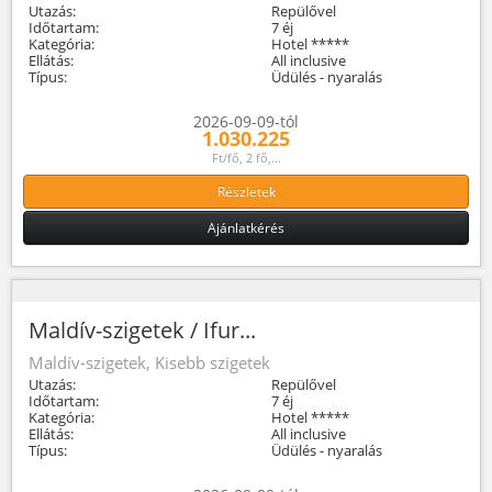
Utazás:
Repülővel
Időtartam:
7 éj
Kategória:
Hotel *****
Ellátás:
All inclusive
Típus:
Üdülés - nyaralás
2026-09-09-tól
1.030.225
Ft/fő, 2 fő,...
Részletek
Ajánlatkérés
Maldív-szigetek / Ifur...
Maldív-szigetek, Kisebb szigetek
Utazás:
Repülővel
Időtartam:
7 éj
Kategória:
Hotel *****
Ellátás:
All inclusive
Típus:
Üdülés - nyaralás