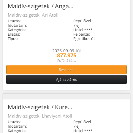
Maldív-szigetek / Anga...
Maldív-szigetek, Ari Atoll
Utazás:
Repülővel
Időtartam:
7 éj
Kategória:
Hotel ****
Ellátás:
Félpanzió
Típus:
Egzotikus út
2026-09-09-tól
877.975
Ft/fő, 2 fő,...
Részletek
Ajánlatkérés
Maldív-szigetek / Kure...
Maldív-szigetek, Lhaviyani Atoll
Utazás:
Repülővel
Időtartam:
7 éj
Kategória:
Hotel ****