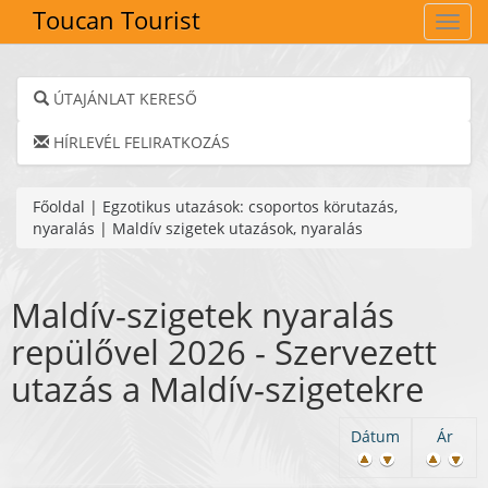
Toucan Tourist
Navig
ÚTAJÁNLAT KERESŐ
HÍRLEVÉL FELIRATKOZÁS
Főoldal
|
Egzotikus utazások: csoportos körutazás,
nyaralás
|
Maldív szigetek utazások, nyaralás
Maldív-szigetek nyaralás
repülővel 2026 - Szervezett
utazás a Maldív-szigetekre
Dátum
Ár