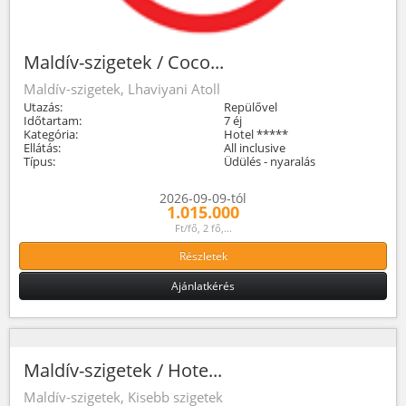
Maldív-szigetek / Coco...
Maldív-szigetek, Lhaviyani Atoll
Utazás:
Repülővel
Időtartam:
7 éj
Kategória:
Hotel *****
Ellátás:
All inclusive
Típus:
Üdülés - nyaralás
2026-09-09-tól
1.015.000
Ft/fő, 2 fő,...
Részletek
Ajánlatkérés
Maldív-szigetek / Hote...
Maldív-szigetek, Kisebb szigetek