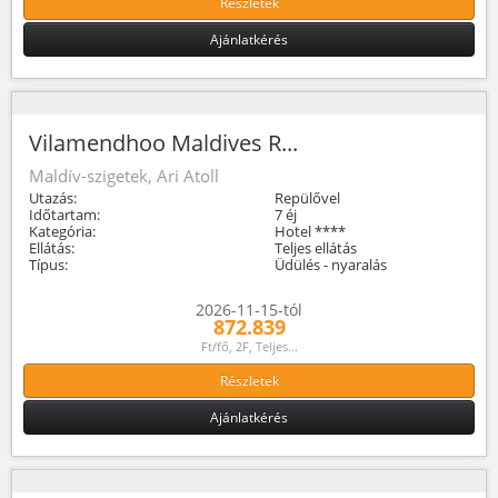
Részletek
Ajánlatkérés
Vilamendhoo Maldives R...
Maldív-szigetek, Ari Atoll
Utazás:
Repülővel
Időtartam:
7 éj
Kategória:
Hotel ****
Ellátás:
Teljes ellátás
Típus:
Üdülés - nyaralás
2026-11-15-tól
872.839
Ft/fő, 2F, Teljes...
Részletek
Ajánlatkérés