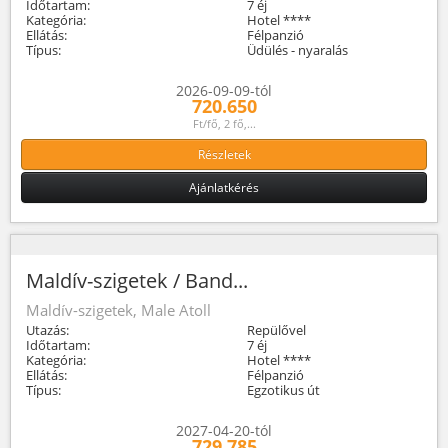
Időtartam:
7 éj
Kategória:
Hotel ****
Ellátás:
Félpanzió
Típus:
Üdülés - nyaralás
2026-09-09-tól
720.650
Ft/fő, 2 fő,...
Részletek
Ajánlatkérés
Maldív-szigetek / Band...
Maldív-szigetek, Male Atoll
Utazás:
Repülővel
Időtartam:
7 éj
Kategória:
Hotel ****
Ellátás:
Félpanzió
Típus:
Egzotikus út
2027-04-20-tól
729.785