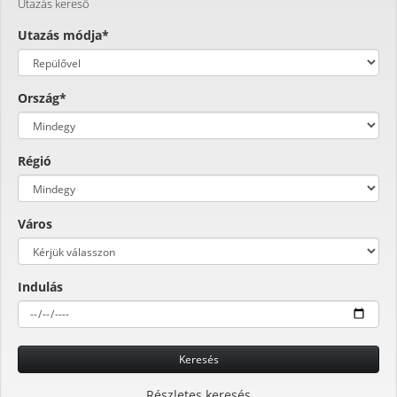
Utazás kereső
Utazás módja*
Ország*
Régió
Város
Indulás
Keresés
Részletes keresés