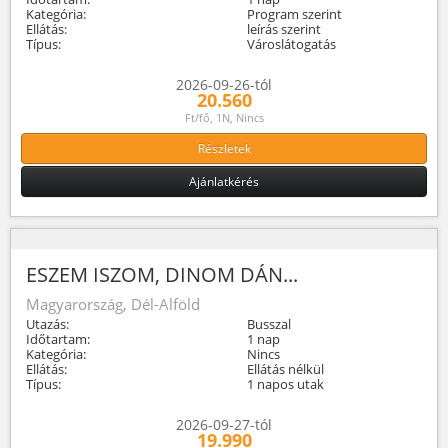
Kategória:
Program szerint
Ellátás:
leírás szerint
Típus:
Városlátogatás
2026-09-26-tól
20.560
Ft/fő, 1N, Nincs
Részletek
Ajánlatkérés
ESZEM ISZOM, DINOM DÁN...
Magyarország, Dél-Alföld
Utazás:
Busszal
Időtartam:
1 nap
Kategória:
Nincs
Ellátás:
Ellátás nélkül
Típus:
1 napos utak
2026-09-27-tól
19.990