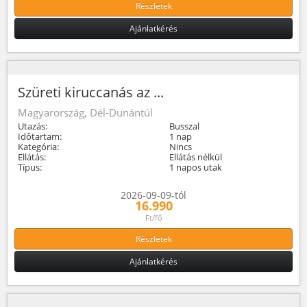
Részletek
Ajánlatkérés
Szüreti kiruccanás az ...
Magyarország, Dél-Dunántúl
Utazás:
Busszal
Időtartam:
1 nap
Kategória:
Nincs
Ellátás:
Ellátás nélkül
Típus:
1 napos utak
2026-09-09-tól
16.990
Ft/fő
Részletek
Ajánlatkérés