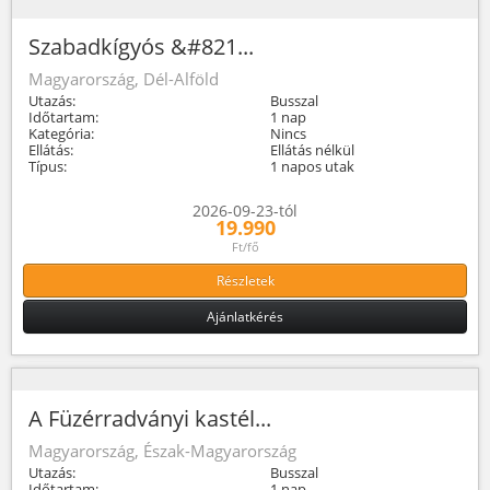
Szabadkígyós &#821...
Magyarország, Dél-Alföld
Utazás:
Busszal
Időtartam:
1 nap
Kategória:
Nincs
Ellátás:
Ellátás nélkül
Típus:
1 napos utak
2026-09-23-tól
19.990
Ft/fő
Részletek
Ajánlatkérés
A Füzérradványi kastél...
Magyarország, Észak-Magyarország
Utazás:
Busszal
Időtartam:
1 nap