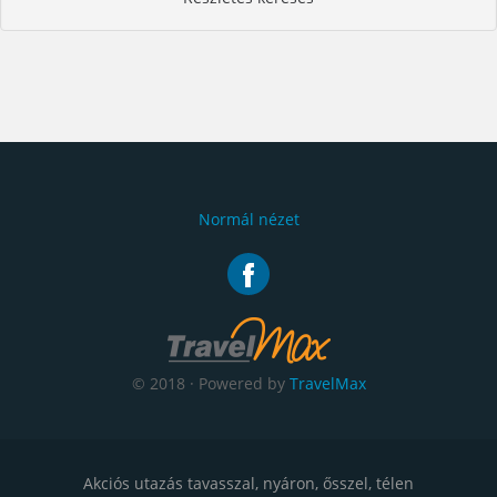
Normál nézet
© 2018 · Powered by
TravelMax
Akciós utazás tavasszal, nyáron, ősszel, télen