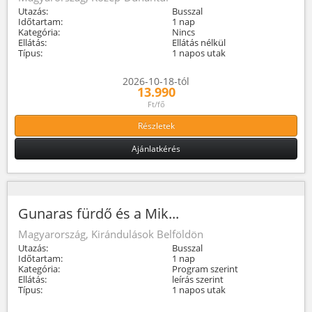
Utazás:
Busszal
Időtartam:
1 nap
Kategória:
Nincs
Ellátás:
Ellátás nélkül
Típus:
1 napos utak
2026-10-18-tól
13.990
Ft/fő
Részletek
Ajánlatkérés
Gunaras fürdő és a Mik...
Magyarország, Kirándulások Belföldön
Utazás:
Busszal
Időtartam:
1 nap
Kategória:
Program szerint
Ellátás:
leírás szerint
Típus:
1 napos utak