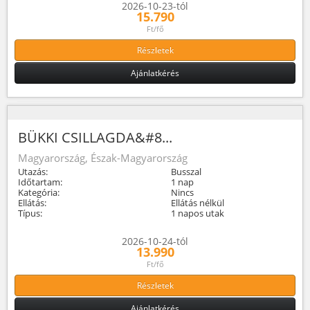
2026-10-23-tól
15.790
Ft/fő
Részletek
Ajánlatkérés
BÜKKI CSILLAGDA&#8...
Magyarország, Észak-Magyarország
Utazás:
Busszal
Időtartam:
1 nap
Kategória:
Nincs
Ellátás:
Ellátás nélkül
Típus:
1 napos utak
2026-10-24-tól
13.990
Ft/fő
Részletek
Ajánlatkérés