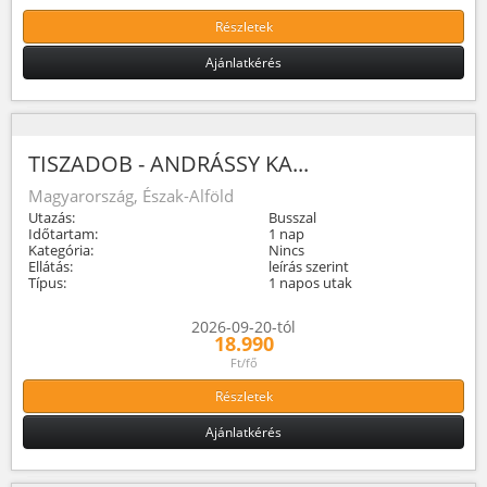
Részletek
Ajánlatkérés
TISZADOB - ANDRÁSSY KA...
Magyarország, Észak-Alföld
Utazás:
Busszal
Időtartam:
1 nap
Kategória:
Nincs
Ellátás:
leírás szerint
Típus:
1 napos utak
2026-09-20-tól
18.990
Ft/fő
Részletek
Ajánlatkérés