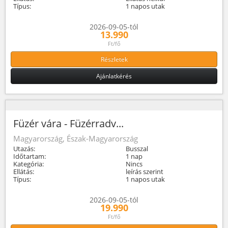
Típus:
1 napos utak
2026-09-05-tól
13.990
Ft/fő
Részletek
Ajánlatkérés
Füzér vára - Füzérradv...
Magyarország, Észak-Magyarország
Utazás:
Busszal
Időtartam:
1 nap
Kategória:
Nincs
Ellátás:
leírás szerint
Típus:
1 napos utak
2026-09-05-tól
19.990
Ft/fő