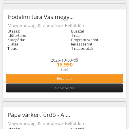
Irodalmi túra Vas megy...
Magyarország, Kirándulások Belföldön
Utazás:
Busszal
Időtartam:
1 nap
Kategória:
Program szerint
Ellátás:
leírás szerint
Típus:
1 napos utak
2026-10-03-tól
18.990
Ft/fő
Részletek
Ajánlatkérés
Pápa várkertfürdő - A ...
Magyarország, Kirándulások Belföldön
Utazás:
Busszal