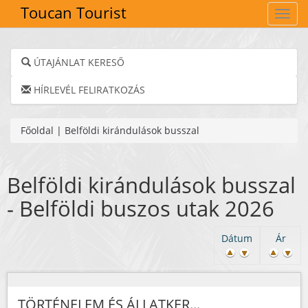
Toucan Tourist
Navig
ÚTAJÁNLAT KERESŐ
HÍRLEVÉL FELIRATKOZÁS
Főoldal
|
Belföldi kirándulások busszal
Belföldi kirándulások busszal
- Belföldi buszos utak 2026
Dátum
Ár
TÖRTÉNELEM ÉS ÁLLATKER...