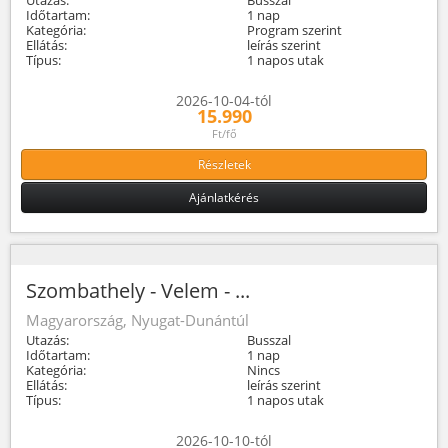
Időtartam:
1 nap
Kategória:
Program szerint
Ellátás:
leírás szerint
Típus:
1 napos utak
2026-10-04-tól
15.990
Ft/fő
Részletek
Ajánlatkérés
Szombathely - Velem - ...
Magyarország, Nyugat-Dunántúl
Utazás:
Busszal
Időtartam:
1 nap
Kategória:
Nincs
Ellátás:
leírás szerint
Típus:
1 napos utak
2026-10-10-tól