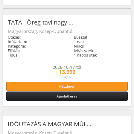
TATA - Öreg-tavi nagy ...
Magyarország, Közép-Dunántúl
Utazás:
Busszal
Időtartam:
1 nap
Kategória:
Nincs
Ellátás:
leírás szerint
Típus:
1 napos utak
2026-10-17-tól
13.990
Ft/fő
Részletek
Ajánlatkérés
IDŐUTAZÁS A MAGYAR MÚL...
Magyarország, Közép-Dunántúl