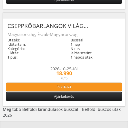
CSEPPKŐBARLANGOK VILÁG...
Magyarország, Észak-Magyarország
Utazás:
Busszal
Időtartam:
1 nap
Kategória:
Nincs
Ellátás:
leírás szerint
Típus:
1 napos utak
2026-10-25-tól
18.990
Ft/fő
Részletek
Ajánlatkérés
Még több Belföldi kirándulások busszal - Belföldi buszos utak
2026