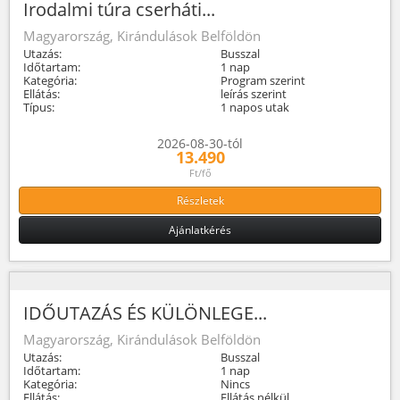
Irodalmi túra cserháti...
Magyarország, Kirándulások Belföldön
Utazás:
Busszal
Időtartam:
1 nap
Kategória:
Program szerint
Ellátás:
leírás szerint
Típus:
1 napos utak
2026-08-30-tól
13.490
Ft/fő
Részletek
Ajánlatkérés
IDŐUTAZÁS ÉS KÜLÖNLEGE...
Magyarország, Kirándulások Belföldön
Utazás:
Busszal
Időtartam:
1 nap
Kategória:
Nincs
Ellátás:
Ellátás nélkül