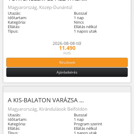
Magyarország, Közép-Dunántúl
Utazás:
Busszal
Időtartam:
1 nap
Kategória:
Nincs
Ellátás:
Ellátás nélkül
Típus:
1 napos utak
2026-08-08-tól
11.490
Ft/fő
Részletek
Ajánlatkérés
A KIS-BALATON VARÁZSA ...
Magyarország, Kirándulások Belföldön
Utazás:
Busszal
Időtartam:
1 nap
Kategória:
Program szerint
Ellátás:
Ellátás nélkül
Típus:
1 napos utak