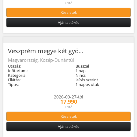
Ft/fő
Részletek
Ajánlatkérés
Veszprém megye két gyö...
Magyarország, Közép-Dunántúl
Utazás:
Busszal
Időtartam:
1 nap
Kategória:
Nincs
Ellátás:
leírás szerint
Típus:
1 napos utak
2026-09-27-tól
17.990
Ft/fő
Részletek
Ajánlatkérés