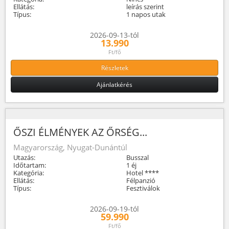
Ellátás:
leírás szerint
Típus:
1 napos utak
2026-09-13-tól
13.990
Ft/fő
Részletek
Ajánlatkérés
ŐSZI ÉLMÉNYEK AZ ŐRSÉG...
Magyarország, Nyugat-Dunántúl
Utazás:
Busszal
Időtartam:
1 éj
Kategória:
Hotel ****
Ellátás:
Félpanzió
Típus:
Fesztiválok
2026-09-19-tól
59.990
Ft/fő