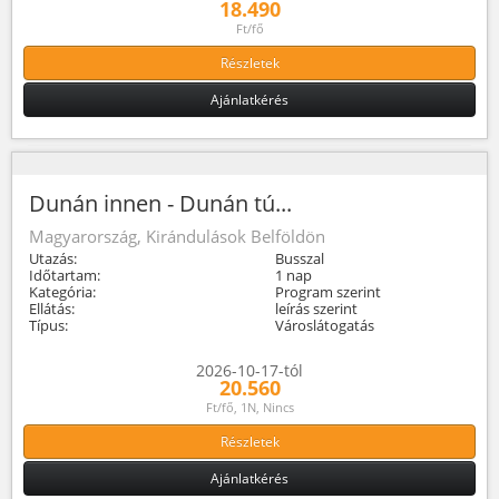
18.490
Ft/fő
Részletek
Ajánlatkérés
Dunán innen - Dunán tú...
Magyarország, Kirándulások Belföldön
Utazás:
Busszal
Időtartam:
1 nap
Kategória:
Program szerint
Ellátás:
leírás szerint
Típus:
Városlátogatás
2026-10-17-tól
20.560
Ft/fő, 1N, Nincs
Részletek
Ajánlatkérés