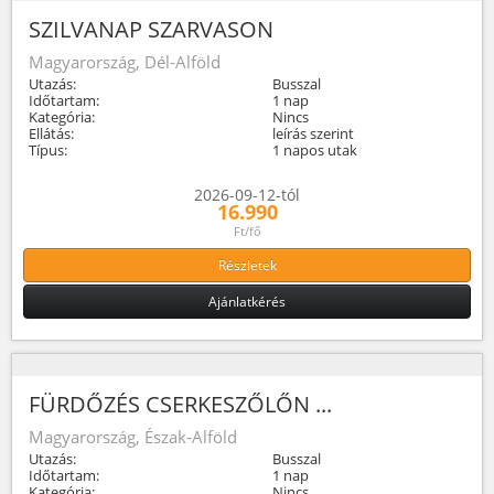
SZILVANAP SZARVASON
Magyarország, Dél-Alföld
Utazás:
Busszal
Időtartam:
1 nap
Kategória:
Nincs
Ellátás:
leírás szerint
Típus:
1 napos utak
2026-09-12-tól
16.990
Ft/fő
Részletek
Ajánlatkérés
FÜRDŐZÉS CSERKESZŐLŐN ...
Magyarország, Észak-Alföld
Utazás:
Busszal
Időtartam:
1 nap
Kategória:
Nincs