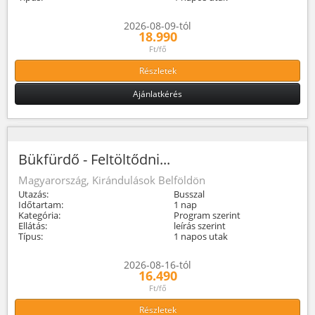
2026-08-09-tól
18.990
Ft/fő
Részletek
Ajánlatkérés
Bükfürdő - Feltöltődni...
Magyarország, Kirándulások Belföldön
Utazás:
Busszal
Időtartam:
1 nap
Kategória:
Program szerint
Ellátás:
leírás szerint
Típus:
1 napos utak
2026-08-16-tól
16.490
Ft/fő
Részletek