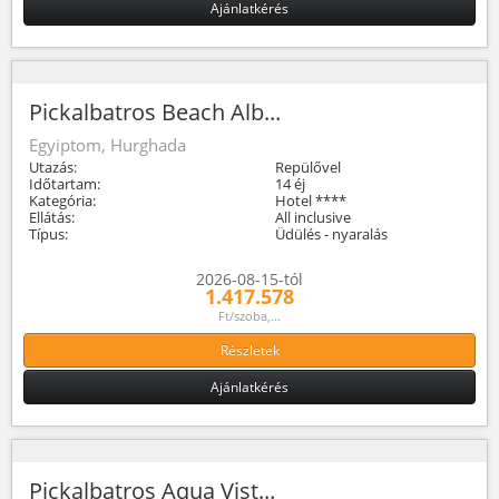
Ajánlatkérés
Pickalbatros Beach Alb...
Egyiptom, Hurghada
Utazás:
Repülővel
Időtartam:
14 éj
Kategória:
Hotel ****
Ellátás:
All inclusive
Típus:
Üdülés - nyaralás
2026-08-15-tól
1.417.578
Ft/szoba,...
Részletek
Ajánlatkérés
Pickalbatros Aqua Vist...