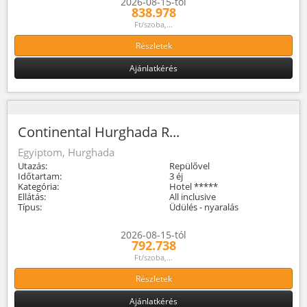
2026-08-15-tól
838.978
Ft/szoba,...
Részletek
Ajánlatkérés
Continental Hurghada R...
Egyiptom, Hurghada
Utazás:
Repülővel
Időtartam:
3 éj
Kategória:
Hotel *****
Ellátás:
All inclusive
Típus:
Üdülés - nyaralás
2026-08-15-tól
792.738
Ft/szoba,...
Részletek
Ajánlatkérés