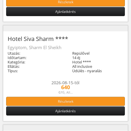
Részletek
Ajánlatkérés
Hotel Siva Sharm ****
Egyiptom, Sharm El Sheikh
Utazás:
Repülővel
Időtartam:
14 éj
Kategória:
Hotel ****
Ellátás:
All inclusive
Típus:
Üdülés - nyaralás
2026-08-15-tól
640
€/fő, All...
Részletek
Ajánlatkérés