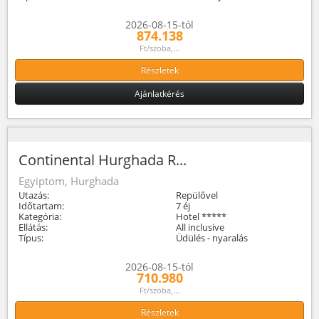
2026-08-15-tól
874.138
Ft/szoba,...
Részletek
Ajánlatkérés
Continental Hurghada R...
Egyiptom, Hurghada
Utazás:
Repülővel
Időtartam:
7 éj
Kategória:
Hotel *****
Ellátás:
All inclusive
Típus:
Üdülés - nyaralás
2026-08-15-tól
710.980
Ft/szoba,...
Részletek