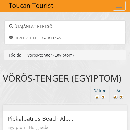
Toucan Tourist
Navig
ÚTAJÁNLAT KERESŐ
HÍRLEVÉL FELIRATKOZÁS
Főoldal
|
Vörös-tenger (Egyiptom)
VÖRÖS-TENGER (EGYIPTOM)
Dátum
Ár
Pickalbatros Beach Alb...
Egyiptom, Hurghada