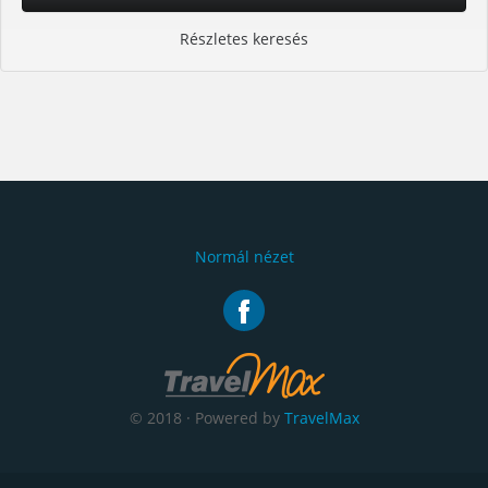
Részletes keresés
Normál nézet
© 2018 · Powered by
TravelMax