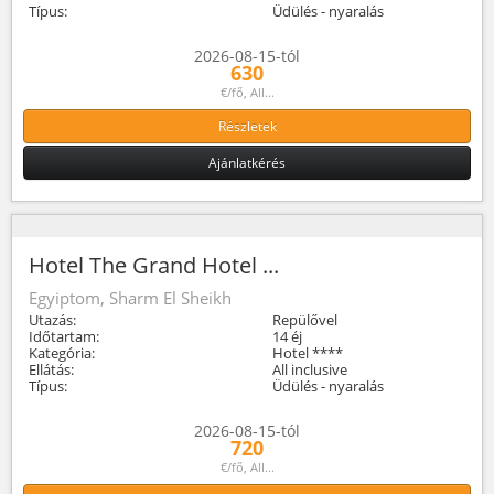
Típus:
Üdülés - nyaralás
2026-08-15-tól
630
€/fő, All...
Részletek
Ajánlatkérés
Hotel The Grand Hotel ...
Egyiptom, Sharm El Sheikh
Utazás:
Repülővel
Időtartam:
14 éj
Kategória:
Hotel ****
Ellátás:
All inclusive
Típus:
Üdülés - nyaralás
2026-08-15-tól
720
€/fő, All...