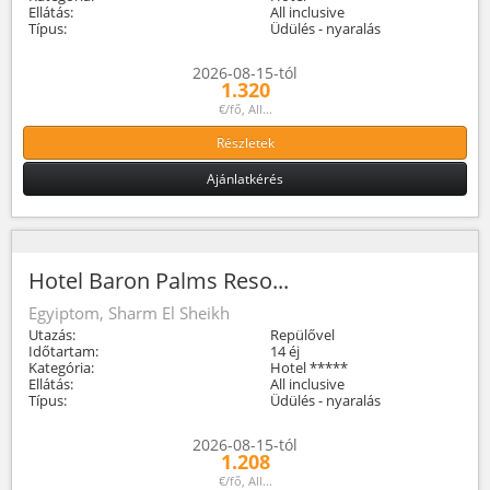
Ellátás:
All inclusive
Típus:
Üdülés - nyaralás
2026-08-15-tól
1.320
€/fő, All...
Részletek
Ajánlatkérés
Hotel Baron Palms Reso...
Egyiptom, Sharm El Sheikh
Utazás:
Repülővel
Időtartam:
14 éj
Kategória:
Hotel *****
Ellátás:
All inclusive
Típus:
Üdülés - nyaralás
2026-08-15-tól
1.208
€/fő, All...