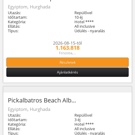
Egyiptom, Hurghada
Utazás:
Repülővel
Időtartam:
10 éj
Kategória:
Hotel ****
Ellátás:
All inclusive
Típus:
Üdülés - nyaralás
2026-08-15-tól
1.163.818
Ft/szoba,...
Részletek
Ajánlatkérés
Pickalbatros Beach Alb...
Egyiptom, Hurghada
Utazás:
Repülővel
Időtartam:
3 éj
Kategória:
Hotel ****
Ellátás:
All inclusive
Típus:
Üdülés - nyaralás