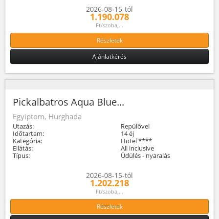
2026-08-15-tól
1.190.078
Ft/szoba,...
Részletek
Ajánlatkérés
Pickalbatros Aqua Blue...
Egyiptom, Hurghada
Utazás:
Repülővel
Időtartam:
14 éj
Kategória:
Hotel ****
Ellátás:
All inclusive
Típus:
Üdülés - nyaralás
2026-08-15-tól
1.202.218
Ft/szoba,...
Részletek