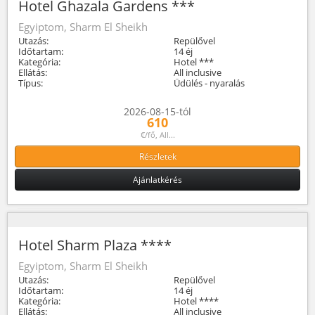
Hotel Ghazala Gardens ***
Egyiptom, Sharm El Sheikh
Utazás:
Repülővel
Időtartam:
14 éj
Kategória:
Hotel ***
Ellátás:
All inclusive
Típus:
Üdülés - nyaralás
2026-08-15-tól
610
€/fő, All...
Részletek
Ajánlatkérés
Hotel Sharm Plaza ****
Egyiptom, Sharm El Sheikh
Utazás:
Repülővel
Időtartam:
14 éj
Kategória:
Hotel ****
Ellátás:
All inclusive