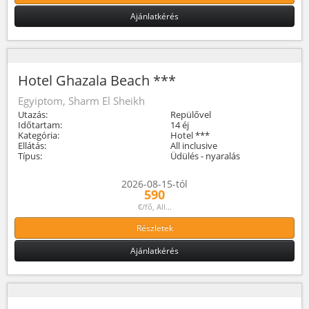
Ajánlatkérés
Hotel Ghazala Beach ***
Egyiptom, Sharm El Sheikh
Utazás:
Repülővel
Időtartam:
14 éj
Kategória:
Hotel ***
Ellátás:
All inclusive
Típus:
Üdülés - nyaralás
2026-08-15-tól
590
€/fő, All...
Részletek
Ajánlatkérés