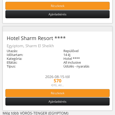
Részletek
Ajánlatkérés
Hotel Sharm Resort ****
Egyiptom, Sharm El Sheikh
Utazás:
Repülővel
Időtartam:
14 éj
Kategória:
Hotel ****
Ellátás:
All inclusive
Típus:
Üdülés - nyaralás
2026-08-15-tól
570
€/fő, All...
Részletek
Ajánlatkérés
Még több VÖRÖS-TENGER (EGYIPTOM)