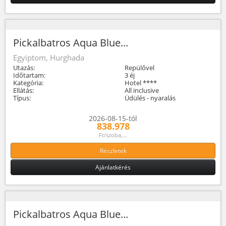
Pickalbatros Aqua Blue...
Egyiptom, Hurghada
Utazás:
Repülővel
Időtartam:
3 éj
Kategória:
Hotel ****
Ellátás:
All inclusive
Típus:
Üdülés - nyaralás
2026-08-15-tól
838.978
Ft/szoba,...
Részletek
Ajánlatkérés
Pickalbatros Aqua Blue...