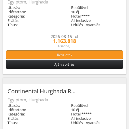
Egyiptom, Hurghada
Utazás:
Repülővel
Időtartam:
10 éj
Kategória:
Hotel ****
Ellátás:
All inclusive
Típus:
Üdülés - nyaralás
2026-08-15-tól
1.163.818
Ft/szoba,...
Részletek
Ajánlatkérés
Continental Hurghada R...
Egyiptom, Hurghada
Utazás:
Repülővel
Időtartam:
10 éj
Kategória:
Hotel *****
Ellátás:
All inclusive
Típus:
Üdülés - nyaralás