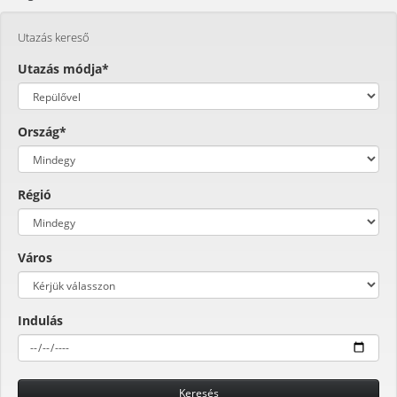
Utazás kereső
Utazás módja*
Ország*
Régió
Város
Indulás
Keresés