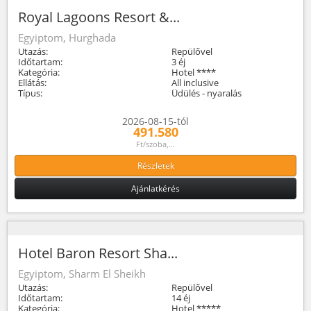
Royal Lagoons Resort &...
Egyiptom, Hurghada
Utazás:
Repülővel
Időtartam:
3 éj
Kategória:
Hotel ****
Ellátás:
All inclusive
Típus:
Üdülés - nyaralás
2026-08-15-tól
491.580
Ft/szoba,...
Részletek
Ajánlatkérés
Hotel Baron Resort Sha...
Egyiptom, Sharm El Sheikh
Utazás:
Repülővel
Időtartam:
14 éj
Kategória:
Hotel *****