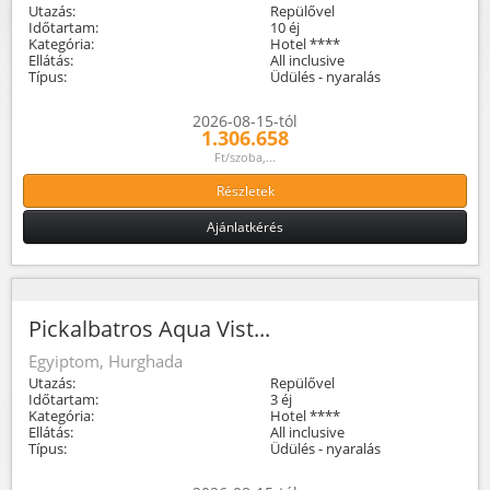
Utazás:
Repülővel
Időtartam:
10 éj
Kategória:
Hotel ****
Ellátás:
All inclusive
Típus:
Üdülés - nyaralás
2026-08-15-tól
1.306.658
Ft/szoba,...
Részletek
Ajánlatkérés
Pickalbatros Aqua Vist...
Egyiptom, Hurghada
Utazás:
Repülővel
Időtartam:
3 éj
Kategória:
Hotel ****
Ellátás:
All inclusive
Típus:
Üdülés - nyaralás