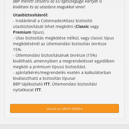
BBP mellett célszerű az EU egészségügyi kártyát is
kiváltani és az utazásra magukkal vinni!
Utasbiztosításról:
- Irodánknál a Colonnade/Atlasz biztosító
utasbiztosítását lehet megkötni (
Classic
vagy
Premium
típus).
- Utas biztosítás megkötése nélkül, vagy classic típus
megkötésénél az útlemondási biztosítás önrésze
15%.
- Útlemondási biztosításának önrésze (15%)
kiváltható, amennyiben a megrendeléssel egyidőben
megköti a prémium típusú biztosítást.
- ajánlatkérés/megrendelés esetén a kalkulátorban
kiválasztható a biztosítás típusa!
BBP tájékoztató
ITT
, Útlemondási biztosítási
nyilatkozat
ITT
.
vissza az előző oldalra