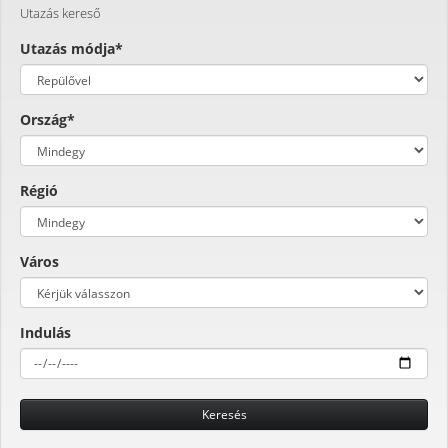
Utazás kereső
Utazás módja*
Ország*
Régió
Város
Indulás
Keresés