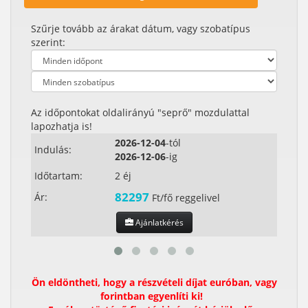
Szűrje tovább az árakat dátum, vagy szobatípus
szerint:
Az időpontokat oldalirányú "seprő" mozdulattal
lapozhatja is!
2026-12-04
-tól
Indulás:
Indul
2026-12-06
-ig
Időtartam:
2 éj
Időta
82297
Ár:
Ár:
Ft/fő reggelivel
Ajánlatkérés
Ön eldöntheti, hogy a részvételi díjat euróban, vagy
forintban egyenlíti ki!