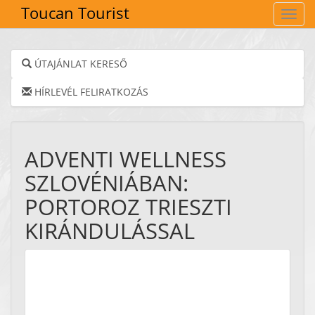
Toucan Tourist
Navig
ÚTAJÁNLAT KERESŐ
HÍRLEVÉL FELIRATKOZÁS
ADVENTI WELLNESS
SZLOVÉNIÁBAN:
PORTOROZ TRIESZTI
KIRÁNDULÁSSAL