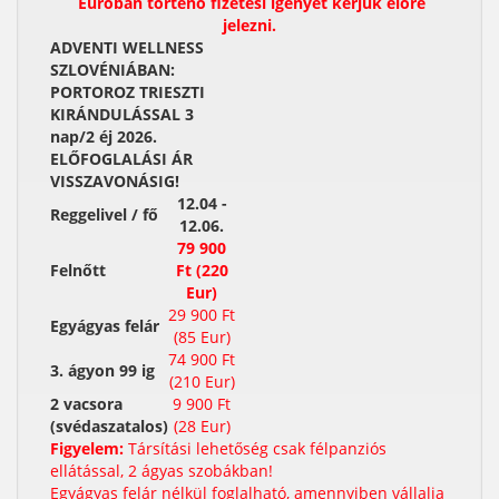
Euróban történő fizetési igényét kérjük előre
jelezni.
ADVENTI WELLNESS
SZLOVÉNIÁBAN:
PORTOROZ TRIESZTI
KIRÁNDULÁSSAL 3
nap/2 éj 2026.
ELŐFOGLALÁSI ÁR
VISSZAVONÁSIG!
12.04 -
Reggelivel / fő
12.06.
79 900
Felnőtt
Ft (220
Eur)
29 900 Ft
Egyágyas felár
(85 Eur)
74 900 Ft
3. ágyon 99 ig
(210 Eur)
2 vacsora
9 900 Ft
(svédaszatalos)
(28 Eur)
Figyelem:
Társítási lehetőség csak félpanziós
ellátással, 2 ágyas szobákban!
Egyágyas felár nélkül foglalható, amennyiben vállalja