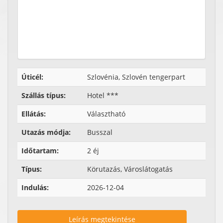
Úticél:
Szlovénia, Szlovén tengerpart
Szállás típus:
Hotel ***
Ellátás:
Választható
Utazás módja:
Busszal
Időtartam:
2 éj
Típus:
Körutazás, Városlátogatás
Indulás:
2026-12-04
Leírás megtekintése