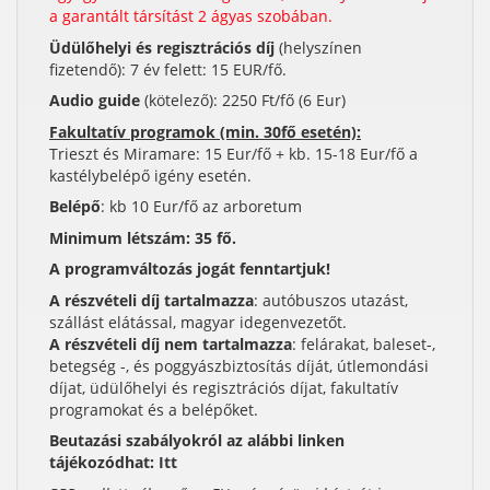
a garantált társítást 2 ágyas szobában.
Üdülőhelyi és regisztrációs díj
(helyszínen
fizetendő): 7 év felett: 15 EUR/fő.
Audio guide
(kötelező): 2250 Ft/fő (6 Eur)
Fakultatív programok (min. 30fő esetén):
Trieszt és Miramare: 15 Eur/fő + kb. 15-18 Eur/fő a
kastélybelépő igény esetén.
Belépő
: kb 10 Eur/fő az arboretum
Minimum létszám: 35 fő.
A programváltozás jogát fenntartjuk!
A részvételi díj tartalmazza
: autóbuszos utazást,
szállást elátással, magyar idegenvezetőt.
A részvételi díj nem tartalmazza
: felárakat, baleset-,
betegség -, és poggyászbiztosítás díját, útlemondási
díjat, üdülőhelyi és regisztrációs díjat, fakultatív
programokat és a belépőket.
Beutazási szabályokról az alábbi linken
tájékozódhat:
Itt