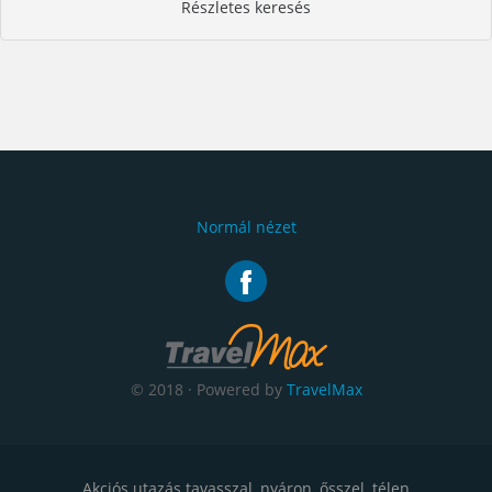
Részletes keresés
Normál nézet
© 2018 · Powered by
TravelMax
Akciós utazás tavasszal, nyáron, ősszel, télen