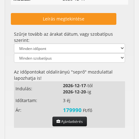
Leírás megtekintése
Szűrje tovább az árakat dátum, vagy szobatípus
szerint:
Az időpontokat oldalirányú "seprő" mozdulattal
lapozhatja is!
2026-12-17
-tól
Indulás:
2026-12-20
-ig
Időtartam:
3 éj
179990
Ár:
Ft/fő
Ajánlatkérés