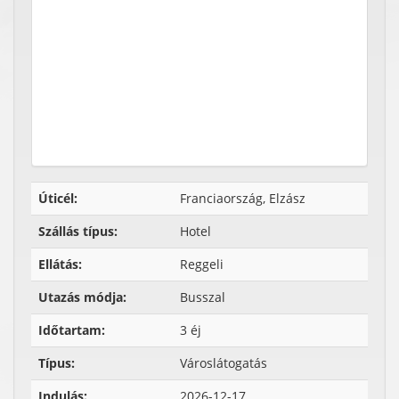
Úticél:
Franciaország, Elzász
Szállás típus:
Hotel
Ellátás:
Reggeli
Utazás módja:
Busszal
Időtartam:
3 éj
Típus:
Városlátogatás
Indulás:
2026-12-17