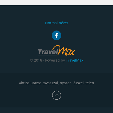
Normál nézet
© 2018 · Powered by
TravelMax
Akciós utazás tavasszal, nyáron, ősszel, télen