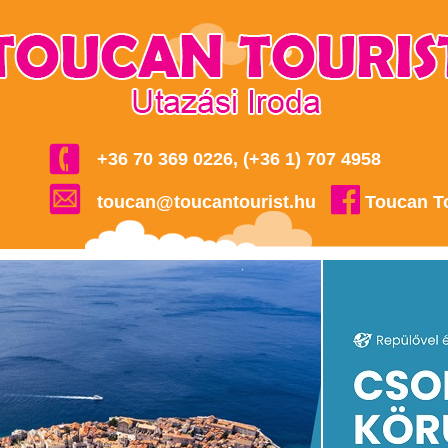
+36 70 369 0226, (+36 1) 707 4958
toucan@toucantourist.hu
Toucan T