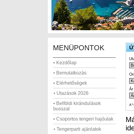
MENÜPONTOK
Ú
Ut
• Kezdőlap
• Bemutatkozás
Or
• Elérhetőségek
Ár 
• Utazások 2026
• Belföldi kirándulások
A *
busszal
Má
• Csoportos tengeri hajóutak
id
• Tengerparti ajánlatok