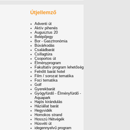
Útjellemző
Adventi út
Aktív pihenés
Augusztus 20
Belépőjegy
Bor - Gasztronómia
Búvárkodás
Családbarát
Csillagtúra
Csoportos út
Élményprogram
Fakultatív program lehetőség
Felnőtt barát hotel
Film / sorozat tematika
Foci tematika
Golf
Gyerekbarát
Gyógyfürdő - Élményfürdő -
Aquapark
Hajós kirándulás
Háziállat barát
Hegyvidék
Homokos strand
Hosszú Hétvégék
Húsvéti út
idegennyelvű program