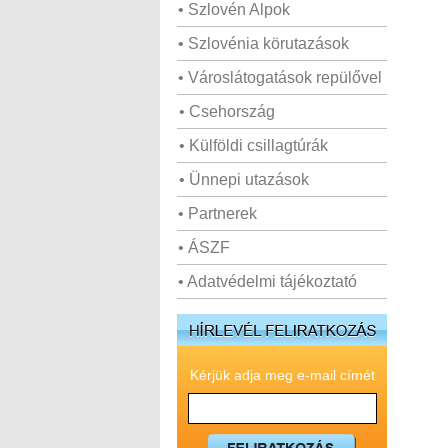
• Szlovén Alpok
• Szlovénia körutazások
• Városlátogatások repülővel
• Csehország
• Külföldi csillagtúrák
• Ünnepi utazások
• Partnerek
• ÁSZF
• Adatvédelmi tájékoztató
Kérjük adja meg e-mail címét