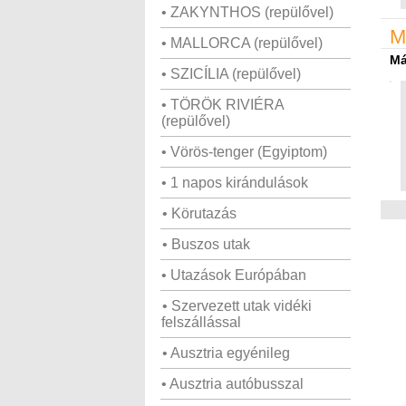
• ZAKYNTHOS (repülővel)
M
• MALLORCA (repülővel)
Má
• SZICÍLIA (repülővel)
• TÖRÖK RIVIÉRA
(repülővel)
• Vörös-tenger (Egyiptom)
• 1 napos kirándulások
• Körutazás
• Buszos utak
• Utazások Európában
• Szervezett utak vidéki
felszállással
• Ausztria egyénileg
• Ausztria autóbusszal