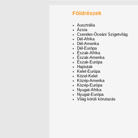
Földrészek
Ausztrália
Ázsia
Csendes-Óceáni Szigetvilág
Dél-Afrika
Dél-Amerika
Dél-Európa
Észak-Afrika
Észak-Amerika
Észak-Európa
Hajóutak
Kelet-Európa
Közel-Kelet
Közép-Amerika
Közép-Európa
Nyugat-Afrika
Nyugat-Európa
Világ körüli körutazás