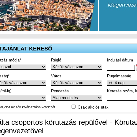
TAJÁNLAT KERESŐ
azás módja*
Régió
Indulási dátum
szág*
Város
Rugalmasság
(tól-ig)
Rendezés
Keresés szóra, k
Csak akciós utak
-al jelölt mezők kiválasztása kötelező!
lta csoportos körutazás repülővel - Körut
egenvezetővel