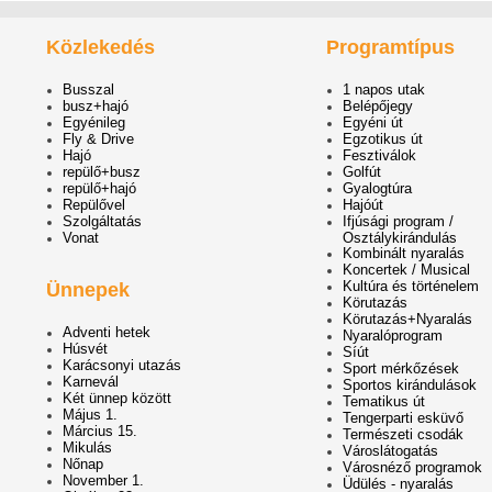
Közlekedés
Programtípus
Busszal
1 napos utak
busz+hajó
Belépőjegy
Egyénileg
Egyéni út
Fly & Drive
Egzotikus út
Hajó
Fesztiválok
repülő+busz
Golfút
repülő+hajó
Gyalogtúra
Repülővel
Hajóút
Szolgáltatás
Ifjúsági program /
Vonat
Osztálykirándulás
Kombinált nyaralás
Koncertek / Musical
Kultúra és történelem
Ünnepek
Körutazás
Körutazás+Nyaralás
Adventi hetek
Nyaralóprogram
Húsvét
Síút
Karácsonyi utazás
Sport mérkőzések
Karnevál
Sportos kirándulások
Két ünnep között
Tematikus út
Május 1.
Tengerparti esküvő
Március 15.
Természeti csodák
Mikulás
Városlátogatás
Nőnap
Városnéző programok
November 1.
Üdülés - nyaralás