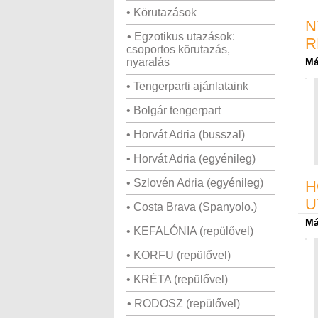
• Körutazások
N
• Egzotikus utazások:
R
csoportos körutazás,
nyaralás
Má
• Tengerparti ajánlataink
• Bolgár tengerpart
• Horvát Adria (busszal)
• Horvát Adria (egyénileg)
• Szlovén Adria (egyénileg)
H
U
• Costa Brava (Spanyolo.)
Má
• KEFALÓNIA (repülővel)
• KORFU (repülővel)
• KRÉTA (repülővel)
• RODOSZ (repülővel)