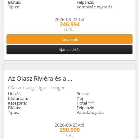
Ellátás:
Félpanzió
Típus:
Kombinált nyaralás
2026-08-23-tól
246.994
Ft/fő...
Részletek
Ajánlatkérés
Az Olasz Riviéra és a ...
Olaszország, Ligur - tenger
Utazás:
Busszal
Időtartam:
7 éj
Kategória:
Hotel ***
Ellátás:
Félpanzió
Típus:
Városlátogatás
2026-08-23-tól
290.500
Ft/fő