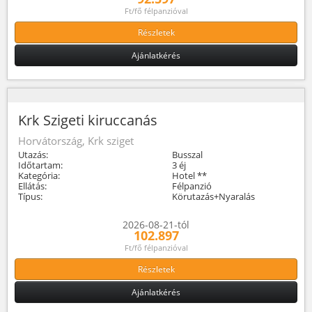
Ft/fő félpanzióval
Részletek
Ajánlatkérés
Krk Szigeti kiruccanás
Horvátország, Krk sziget
Utazás:
Busszal
Időtartam:
3 éj
Kategória:
Hotel **
Ellátás:
Félpanzió
Típus:
Körutazás+Nyaralás
2026-08-21-tól
102.897
Ft/fő félpanzióval
Részletek
Ajánlatkérés