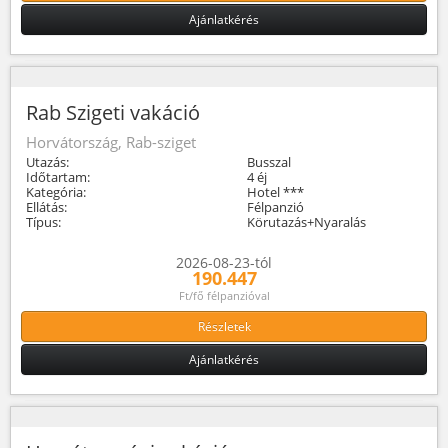
Ajánlatkérés
Rab Szigeti vakáció
Horvátország, Rab-sziget
Utazás:
Busszal
Időtartam:
4 éj
Kategória:
Hotel ***
Ellátás:
Félpanzió
Típus:
Körutazás+Nyaralás
2026-08-23-tól
190.447
Ft/fő félpanzióval
Részletek
Ajánlatkérés