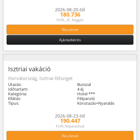
2026-08-20-tól
180.736
Ft/fő, 2F, Reggeli
Részletek
Ajánlatkérés
Isztriai vakáció
Horvátország, Isztriai-félsziget
Utazás:
Busszal
Időtartam:
4 éj
Kategória:
Hotel ***
Ellátás:
Félpanzió
Típus:
Körutazás+Nyaralás
2026-08-23-tól
190.447
Ft/fő félpanzióval
Részletek