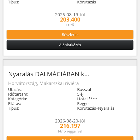
Típus:
Körutazás
2026-08-19-tól
203.400
Ft/fő
Részletek
Ajánlatkérés
Nyaralás DALMÁCIÁBAN k...
Horvátország, Makarszkai riviéra
Utazás:
Busszal
Időtartam:
5 éj
Kategória:
Hotel ****
Ellátás:
Reggeli
Típus:
Körutazás+Nyaralás
2026-08-20-tól
216.197
Ft/fő reggelivel