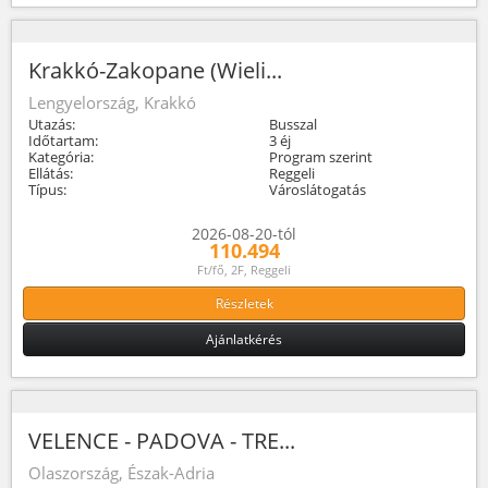
Krakkó-Zakopane (Wieli...
Lengyelország, Krakkó
Utazás:
Busszal
Időtartam:
3 éj
Kategória:
Program szerint
Ellátás:
Reggeli
Típus:
Városlátogatás
2026-08-20-tól
110.494
Ft/fő, 2F, Reggeli
Részletek
Ajánlatkérés
VELENCE - PADOVA - TRE...
Olaszország, Észak-Adria