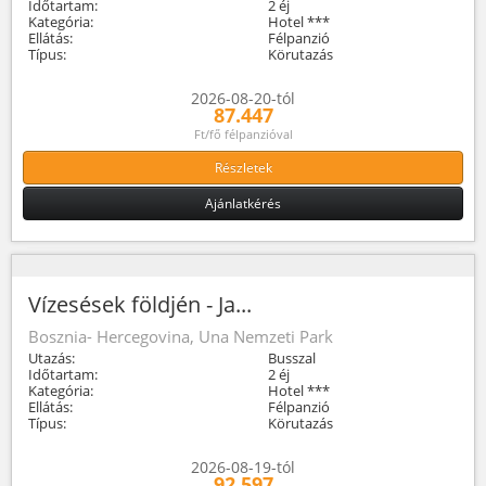
Időtartam:
2 éj
Kategória:
Hotel ***
Ellátás:
Félpanzió
Típus:
Körutazás
2026-08-20-tól
87.447
Ft/fő félpanzióval
Részletek
Ajánlatkérés
Vízesések földjén - Ja...
Bosznia- Hercegovina, Una Nemzeti Park
Utazás:
Busszal
Időtartam:
2 éj
Kategória:
Hotel ***
Ellátás:
Félpanzió
Típus:
Körutazás
2026-08-19-tól
92.597