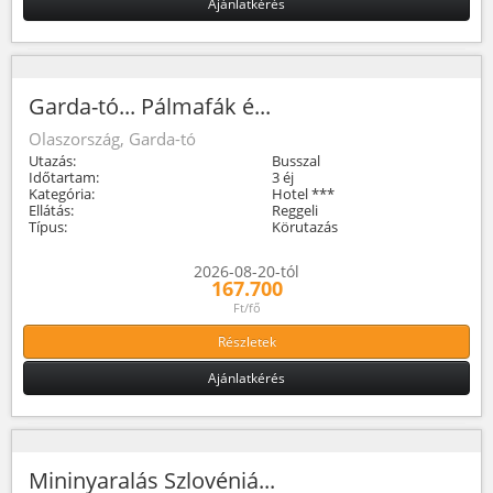
Ajánlatkérés
Garda-tó... Pálmafák é...
Olaszország, Garda-tó
Utazás:
Busszal
Időtartam:
3 éj
Kategória:
Hotel ***
Ellátás:
Reggeli
Típus:
Körutazás
2026-08-20-tól
167.700
Ft/fő
Részletek
Ajánlatkérés
Mininyaralás Szlovéniá...