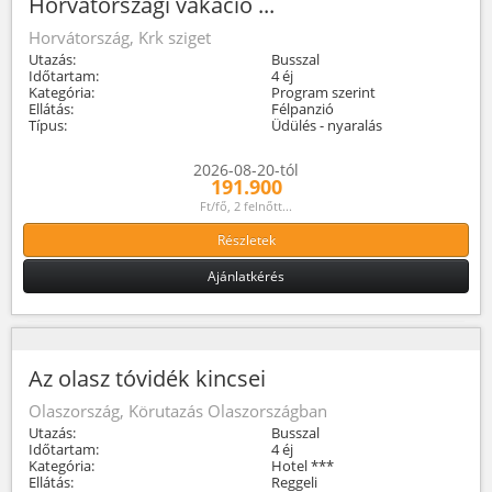
Horvátországi vakáció ...
Horvátország, Krk sziget
Utazás:
Busszal
Időtartam:
4 éj
Kategória:
Program szerint
Ellátás:
Félpanzió
Típus:
Üdülés - nyaralás
2026-08-20-tól
191.900
Ft/fő, 2 felnőtt...
Részletek
Ajánlatkérés
Az olasz tóvidék kincsei
Olaszország, Körutazás Olaszországban
Utazás:
Busszal
Időtartam:
4 éj
Kategória:
Hotel ***
Ellátás:
Reggeli