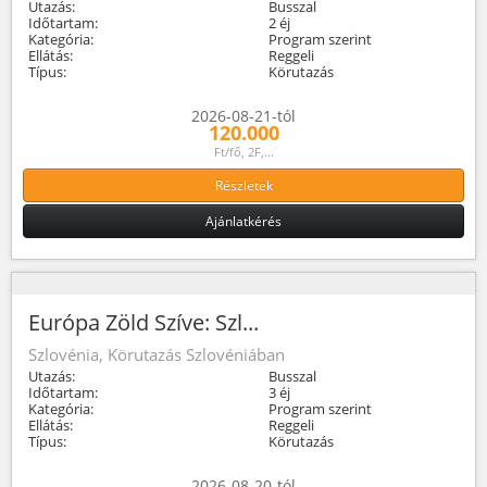
Utazás:
Busszal
Időtartam:
2 éj
Kategória:
Program szerint
Ellátás:
Reggeli
Típus:
Körutazás
2026-08-21-tól
120.000
Ft/fő, 2F,...
Részletek
Ajánlatkérés
Európa Zöld Szíve: Szl...
Szlovénia, Körutazás Szlovéniában
Utazás:
Busszal
Időtartam:
3 éj
Kategória:
Program szerint
Ellátás:
Reggeli
Típus:
Körutazás
2026-08-20-tól