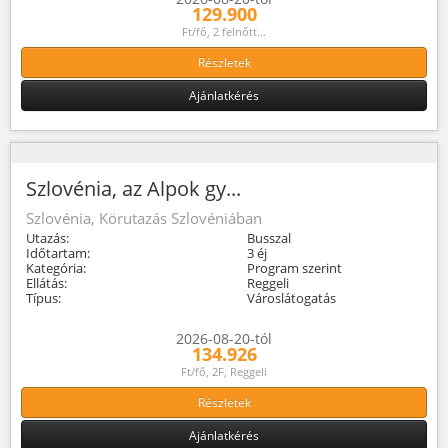
129.900
Ft/fő, 2 felnőtt...
Részletek
Ajánlatkérés
Szlovénia, az Alpok gy...
Szlovénia, Körutazás Szlovéniában
Utazás:
Busszal
Időtartam:
3 éj
Kategória:
Program szerint
Ellátás:
Reggeli
Típus:
Városlátogatás
2026-08-20-tól
134.926
Ft/fő, 2F, Reggeli
Részletek
Ajánlatkérés