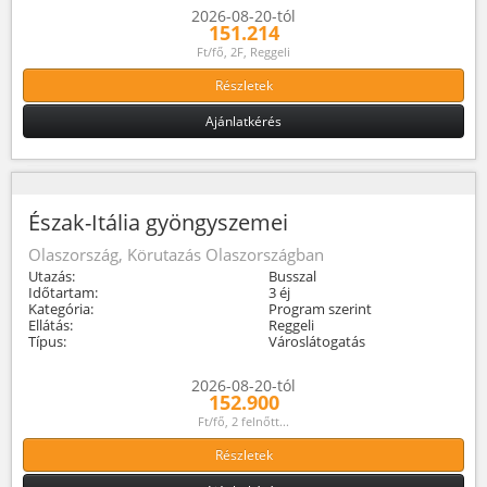
2026-08-20-tól
151.214
Ft/fő, 2F, Reggeli
Részletek
Ajánlatkérés
Észak-Itália gyöngyszemei
Olaszország, Körutazás Olaszországban
Utazás:
Busszal
Időtartam:
3 éj
Kategória:
Program szerint
Ellátás:
Reggeli
Típus:
Városlátogatás
2026-08-20-tól
152.900
Ft/fő, 2 felnőtt...
Részletek