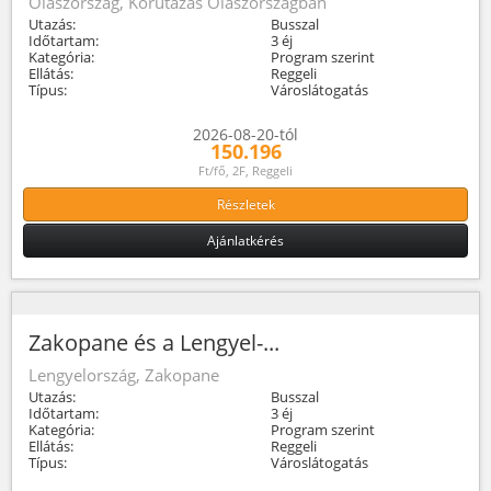
Olaszország, Körutazás Olaszországban
Utazás:
Busszal
Időtartam:
3 éj
Kategória:
Program szerint
Ellátás:
Reggeli
Típus:
Városlátogatás
2026-08-20-tól
150.196
Ft/fő, 2F, Reggeli
Részletek
Ajánlatkérés
Zakopane és a Lengyel-...
Lengyelország, Zakopane
Utazás:
Busszal
Időtartam:
3 éj
Kategória:
Program szerint
Ellátás:
Reggeli
Típus:
Városlátogatás