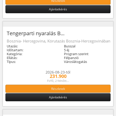
Részletek
Ajánlatkérés
Tengerparti nyaralás B...
Bosznia- Hercegovina, Körutazás Bosznia-Hercegovinában
Utazás:
Busszal
Időtartam:
5 éj
Kategória:
Program szerint
Ellátás:
Félpanzió
Típus:
Városlátogatás
2026-08-23-tól
231.900
Ft/fő, 2 felnőtt...
Részletek
Ajánlatkérés