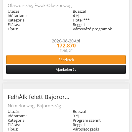
Olaszország, Észak-Olaszország
Utazás:
Busszal
Időtartam:
4 éj
Kategória:
Hotel ***
Ellátás:
Reggeli
Típus:
Városnéző programok
2026-08-20-tól
172.870
Ft/fő, 2F
Részletek
Ajánlatkérés
FelhĂľk felett Bajoror...
Németország, Bajorország
Utazás:
Busszal
Időtartam:
3 éj
Kategória:
Program szerint
Ellátás:
Reggeli
Típus:
Városlátogatás