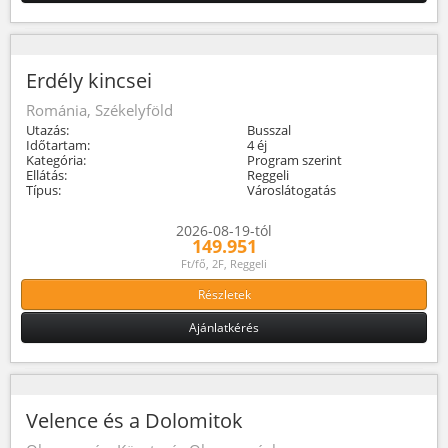
Erdély kincsei
Románia, Székelyföld
Utazás:
Busszal
Időtartam:
4 éj
Kategória:
Program szerint
Ellátás:
Reggeli
Típus:
Városlátogatás
2026-08-19-tól
149.951
Ft/fő, 2F, Reggeli
Részletek
Ajánlatkérés
Velence és a Dolomitok