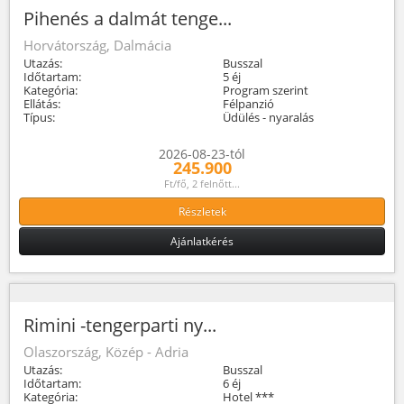
Pihenés a dalmát tenge...
Horvátország, Dalmácia
Utazás:
Busszal
Időtartam:
5 éj
Kategória:
Program szerint
Ellátás:
Félpanzió
Típus:
Üdülés - nyaralás
2026-08-23-tól
245.900
Ft/fő, 2 felnőtt...
Részletek
Ajánlatkérés
Rimini -tengerparti ny...
Olaszország, Közép - Adria
Utazás:
Busszal
Időtartam:
6 éj
Kategória:
Hotel ***