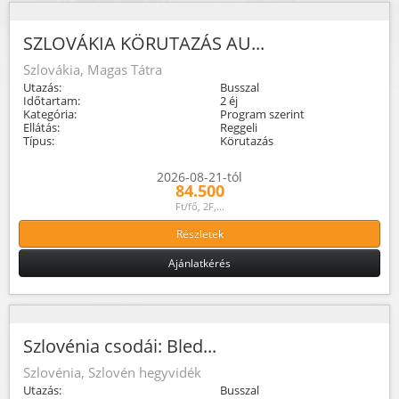
SZLOVÁKIA KÖRUTAZÁS AU...
Szlovákia, Magas Tátra
Utazás:
Busszal
Időtartam:
2 éj
Kategória:
Program szerint
Ellátás:
Reggeli
Típus:
Körutazás
2026-08-21-tól
84.500
Ft/fő, 2F,...
Részletek
Ajánlatkérés
Szlovénia csodái: Bled...
Szlovénia, Szlovén hegyvidék
Utazás:
Busszal