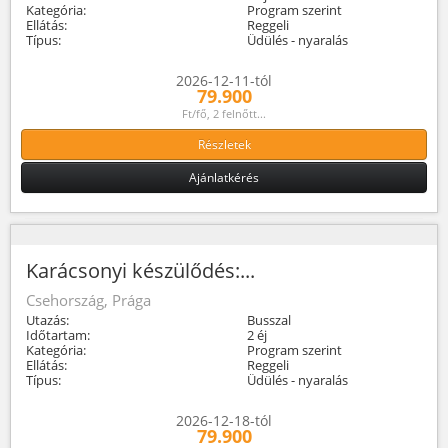
Kategória:
Program szerint
Ellátás:
Reggeli
Típus:
Üdülés - nyaralás
2026-12-11-tól
79.900
Ft/fő, 2 felnőtt...
Részletek
Ajánlatkérés
Karácsonyi készülődés:...
Csehország, Prága
Utazás:
Busszal
Időtartam:
2 éj
Kategória:
Program szerint
Ellátás:
Reggeli
Típus:
Üdülés - nyaralás
2026-12-18-tól
79.900