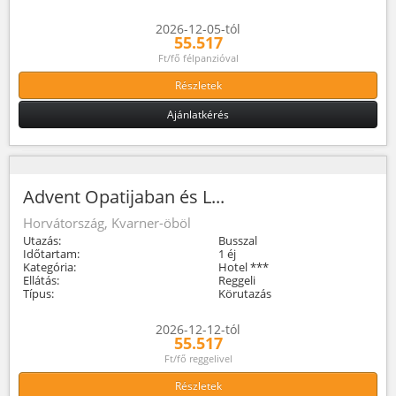
2026-12-05-tól
55.517
Ft/fő félpanzióval
Részletek
Ajánlatkérés
Advent Opatijaban és L...
Horvátország, Kvarner-öböl
Utazás:
Busszal
Időtartam:
1 éj
Kategória:
Hotel ***
Ellátás:
Reggeli
Típus:
Körutazás
2026-12-12-tól
55.517
Ft/fő reggelivel
Részletek