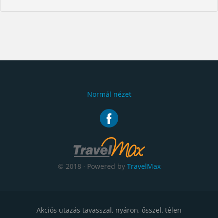
Normál nézet
© 2018 · Powered by
TravelMax
Akciós utazás tavasszal, nyáron, ősszel, télen