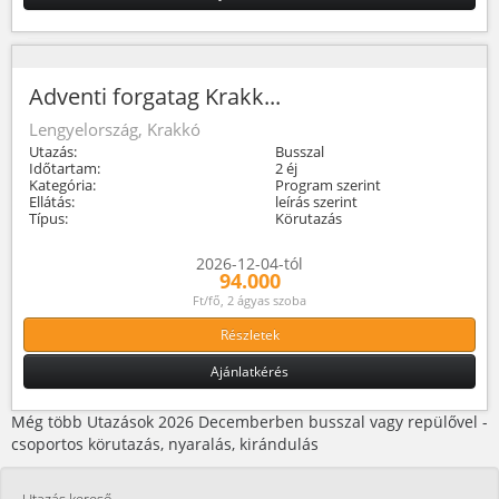
Adventi forgatag Krakk...
Lengyelország, Krakkó
Utazás:
Busszal
Időtartam:
2 éj
Kategória:
Program szerint
Ellátás:
leírás szerint
Típus:
Körutazás
2026-12-04-tól
94.000
Ft/fő, 2 ágyas szoba
Részletek
Ajánlatkérés
Még több Utazások 2026 Decemberben busszal vagy repülővel -
csoportos körutazás, nyaralás, kirándulás
Utazás kereső