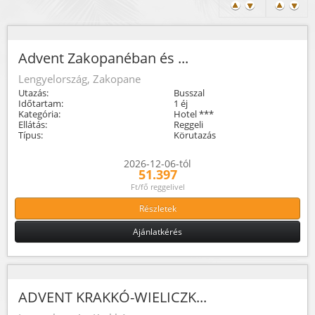
Advent Zakopanéban és ...
Lengyelország, Zakopane
Utazás:
Busszal
Időtartam:
1 éj
Kategória:
Hotel ***
Ellátás:
Reggeli
Típus:
Körutazás
2026-12-06-tól
51.397
Ft/fő reggelivel
Részletek
Ajánlatkérés
ADVENT KRAKKÓ-WIELICZK...