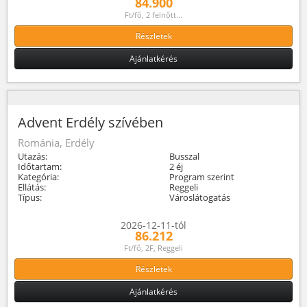
84.900
Ft/fő, 2 felnőtt...
Részletek
Ajánlatkérés
Advent Erdély szívében
Románia, Erdély
Utazás:
Busszal
Időtartam:
2 éj
Kategória:
Program szerint
Ellátás:
Reggeli
Típus:
Városlátogatás
2026-12-11-tól
86.212
Ft/fő, 2F, Reggeli
Részletek
Ajánlatkérés