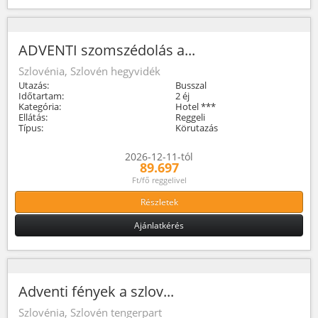
ADVENTI szomszédolás a...
Szlovénia, Szlovén hegyvidék
Utazás:
Busszal
Időtartam:
2 éj
Kategória:
Hotel ***
Ellátás:
Reggeli
Típus:
Körutazás
2026-12-11-tól
89.697
Ft/fő reggelivel
Részletek
Ajánlatkérés
Adventi fények a szlov...
Szlovénia, Szlovén tengerpart