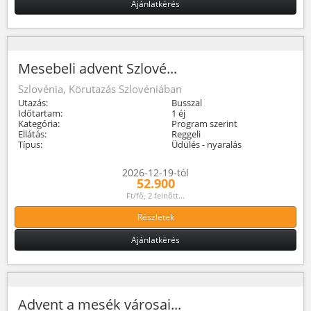
Ajánlatkérés
Mesebeli advent Szlové...
Szlovénia, Körutazás Szlovéniában
Utazás:
Busszal
Időtartam:
1 éj
Kategória:
Program szerint
Ellátás:
Reggeli
Típus:
Üdülés - nyaralás
2026-12-19-tól
52.900
Ft/fő, 2 felnőtt...
Részletek
Ajánlatkérés
Advent a mesék városai...