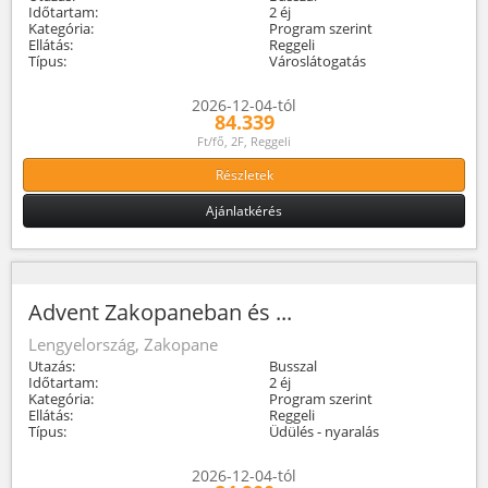
Időtartam:
2 éj
Kategória:
Program szerint
Ellátás:
Reggeli
Típus:
Városlátogatás
2026-12-04-tól
84.339
Ft/fő, 2F, Reggeli
Részletek
Ajánlatkérés
Advent Zakopaneban és ...
Lengyelország, Zakopane
Utazás:
Busszal
Időtartam:
2 éj
Kategória:
Program szerint
Ellátás:
Reggeli
Típus:
Üdülés - nyaralás
2026-12-04-tól