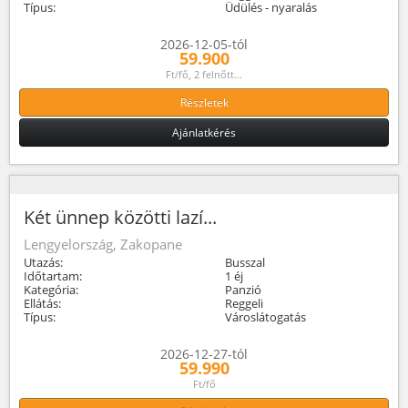
Típus:
Üdülés - nyaralás
2026-12-05-tól
59.900
Ft/fő, 2 felnőtt...
Részletek
Ajánlatkérés
Két ünnep közötti lazí...
Lengyelország, Zakopane
Utazás:
Busszal
Időtartam:
1 éj
Kategória:
Panzió
Ellátás:
Reggeli
Típus:
Városlátogatás
2026-12-27-tól
59.990
Ft/fő