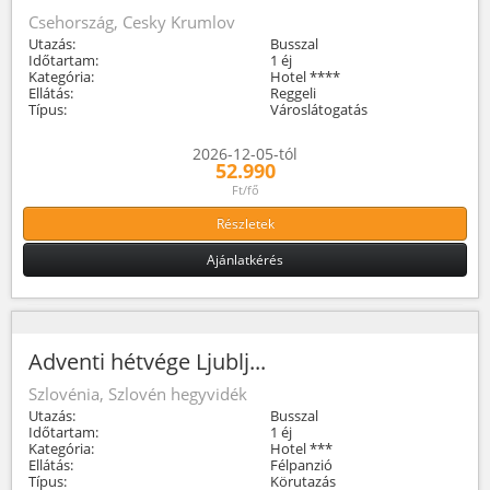
Csehország, Cesky Krumlov
Utazás:
Busszal
Időtartam:
1 éj
Kategória:
Hotel ****
Ellátás:
Reggeli
Típus:
Városlátogatás
2026-12-05-tól
52.990
Ft/fő
Részletek
Ajánlatkérés
Adventi hétvége Ljublj...
Szlovénia, Szlovén hegyvidék
Utazás:
Busszal
Időtartam:
1 éj
Kategória:
Hotel ***
Ellátás:
Félpanzió
Típus:
Körutazás