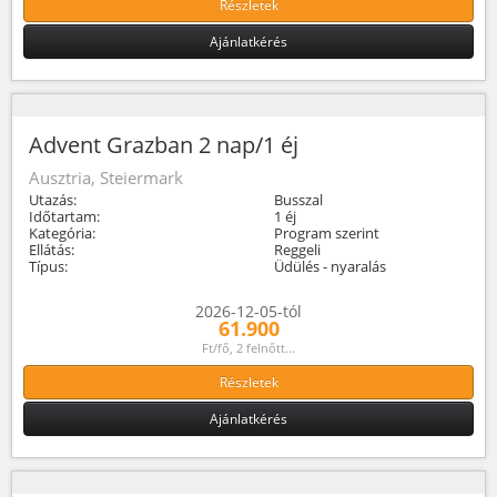
Részletek
Ajánlatkérés
Advent Grazban 2 nap/1 éj
Ausztria, Steiermark
Utazás:
Busszal
Időtartam:
1 éj
Kategória:
Program szerint
Ellátás:
Reggeli
Típus:
Üdülés - nyaralás
2026-12-05-tól
61.900
Ft/fő, 2 felnőtt...
Részletek
Ajánlatkérés