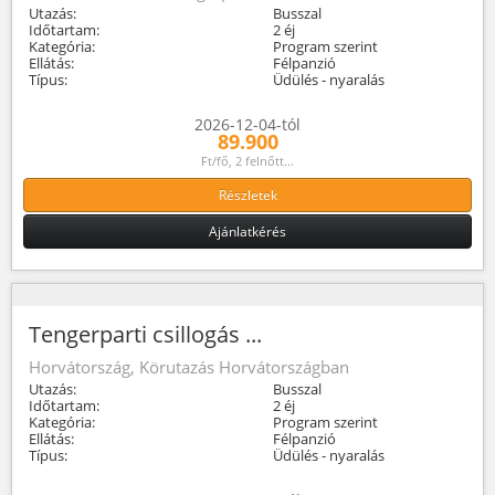
Utazás:
Busszal
Időtartam:
2 éj
Kategória:
Program szerint
Ellátás:
Félpanzió
Típus:
Üdülés - nyaralás
2026-12-04-tól
89.900
Ft/fő, 2 felnőtt...
Részletek
Ajánlatkérés
Tengerparti csillogás ...
Horvátország, Körutazás Horvátországban
Utazás:
Busszal
Időtartam:
2 éj
Kategória:
Program szerint
Ellátás:
Félpanzió
Típus:
Üdülés - nyaralás