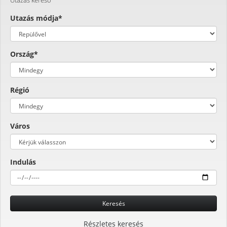
Utazás módja*
Ország*
Régió
Város
Indulás
Keresés
Részletes keresés