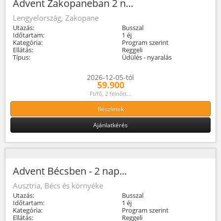
Advent Zakopaneban 2 n...
Lengyelország, Zakopane
Utazás:
Busszal
Időtartam:
1 éj
Kategória:
Program szerint
Ellátás:
Reggeli
Típus:
Üdülés - nyaralás
2026-12-05-tól
59.900
Ft/fő, 2 felnőtt...
Részletek
Ajánlatkérés
Advent Bécsben - 2 nap...
Ausztria, Bécs és környéke
Utazás:
Busszal
Időtartam:
1 éj
Kategória:
Program szerint
Ellátás:
Reggeli