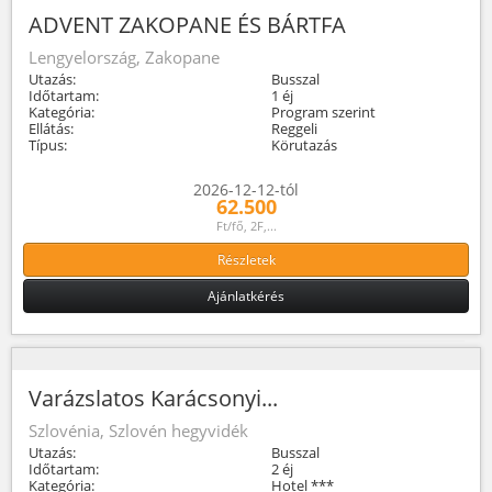
ADVENT ZAKOPANE ÉS BÁRTFA
Lengyelország, Zakopane
Utazás:
Busszal
Időtartam:
1 éj
Kategória:
Program szerint
Ellátás:
Reggeli
Típus:
Körutazás
2026-12-12-tól
62.500
Ft/fő, 2F,...
Részletek
Ajánlatkérés
Varázslatos Karácsonyi...
Szlovénia, Szlovén hegyvidék
Utazás:
Busszal
Időtartam:
2 éj
Kategória:
Hotel ***