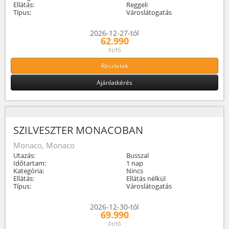
Ellátás:
Reggeli
Típus:
Városlátogatás
2026-12-27-tól
62.990
Ft/fő
Részletek
Ajánlatkérés
SZILVESZTER MONACOBAN
Monaco, Monaco
Utazás:
Busszal
Időtartam:
1 nap
Kategória:
Nincs
Ellátás:
Ellátás nélkül
Típus:
Városlátogatás
2026-12-30-tól
69.990
Ft/fő