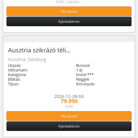
Ft/fő, 2 felnőtt...
Részletek
Ajánlatkérés
Ausztria szikrázó téli...
Ausztria, Salzburg
Utazás:
Busszal
Időtartam:
1 éj
Kategória:
Hotel ***
Ellátás:
Reggeli
Típus:
Körutazás
2026-12-28-tól
79.990
Ft/fő
Részletek
Ajánlatkérés