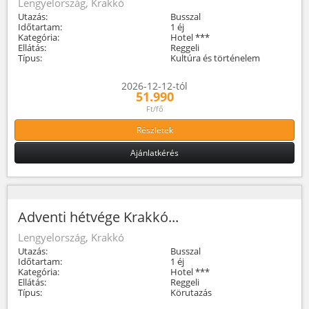
Lengyelország, Krakkó
Utazás:
Busszal
Időtartam:
1 éj
Kategória:
Hotel ***
Ellátás:
Reggeli
Típus:
Kultúra és történelem
2026-12-12-tól
51.990
Ft/fő
Részletek
Ajánlatkérés
Adventi hétvége Krakkó...
Lengyelország, Krakkó
Utazás:
Busszal
Időtartam:
1 éj
Kategória:
Hotel ***
Ellátás:
Reggeli
Típus:
Körutazás