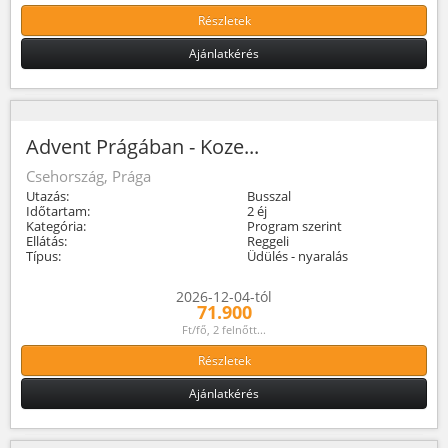
Részletek
Ajánlatkérés
Advent Prágában - Koze...
Csehország, Prága
Utazás:
Busszal
Időtartam:
2 éj
Kategória:
Program szerint
Ellátás:
Reggeli
Típus:
Üdülés - nyaralás
2026-12-04-tól
71.900
Ft/fő, 2 felnőtt...
Részletek
Ajánlatkérés