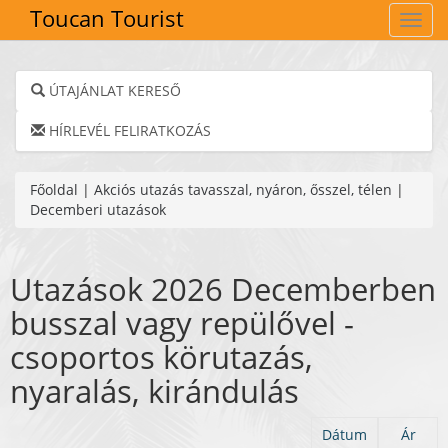
Toucan Tourist
Navig
ÚTAJÁNLAT KERESŐ
HÍRLEVÉL FELIRATKOZÁS
Főoldal
|
Akciós utazás tavasszal, nyáron, ősszel, télen
|
Decemberi utazások
Utazások 2026 Decemberben
busszal vagy repülővel -
csoportos körutazás,
nyaralás, kirándulás
Dátum
Ár