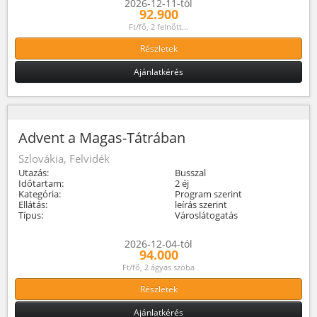
2026-12-11-tól
92.900
Ft/fő, 2 felnőtt...
Részletek
Ajánlatkérés
Advent a Magas-Tátrában
Szlovákia, Felvidék
Utazás:
Busszal
Időtartam:
2 éj
Kategória:
Program szerint
Ellátás:
leírás szerint
Típus:
Városlátogatás
2026-12-04-tól
94.000
Ft/fő, 2 ágyas szoba
Részletek
Ajánlatkérés