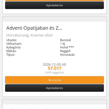
Ajánlatkérés
Advent Opatijaban és Z...
Horvátország, Kvarner-öböl
Utazás:
Busszal
Időtartam:
1 éj
Kategória:
Hotel ***
Ellátás:
Reggeli
Típus:
Körutazás
2026-12-05-tól
57.017
Ft/fő reggelivel
Részletek
Ajánlatkérés