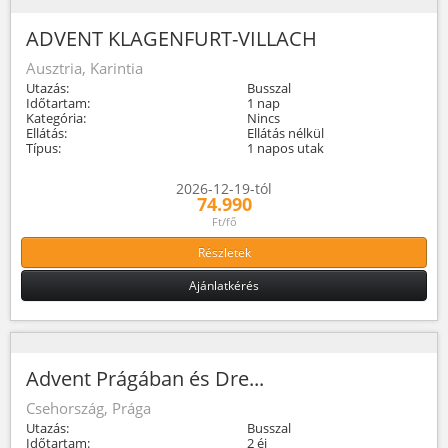
ADVENT KLAGENFURT-VILLACH
Ausztria, Karintia
Utazás:
Busszal
Időtartam:
1 nap
Kategória:
Nincs
Ellátás:
Ellátás nélkül
Típus:
1 napos utak
2026-12-19-tól
74.990
Ft/fő
Részletek
Ajánlatkérés
Advent Prágában és Dre...
Csehország, Prága
Utazás:
Busszal
Időtartam:
2 éj