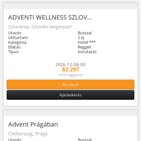
ADVENTI WELLNESS SZLOV...
Szlovénia, Szlovén tengerpart
Utazás:
Busszal
Időtartam:
2 éj
Kategória:
Hotel ***
Ellátás:
Reggeli
Típus:
Körutazás
2026-12-04-tól
82.297
Ft/fő reggelivel
Részletek
Ajánlatkérés
Advent Prágában
Csehország, Prága
Utazás:
Busszal