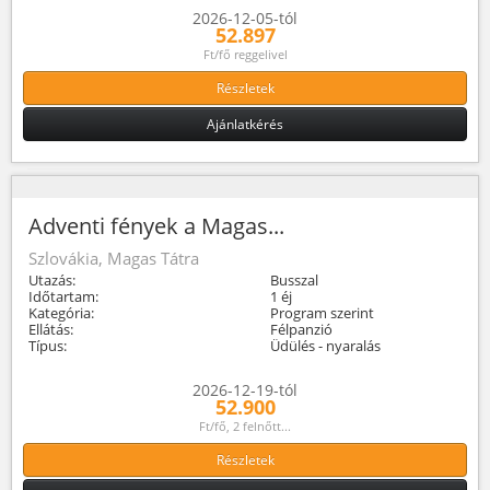
2026-12-05-tól
52.897
Ft/fő reggelivel
Részletek
Ajánlatkérés
Adventi fények a Magas...
Szlovákia, Magas Tátra
Utazás:
Busszal
Időtartam:
1 éj
Kategória:
Program szerint
Ellátás:
Félpanzió
Típus:
Üdülés - nyaralás
2026-12-19-tól
52.900
Ft/fő, 2 felnőtt...
Részletek