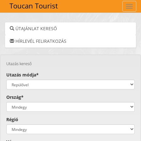
Toucan Tourist
Navig
ÚTAJÁNLAT KERESŐ
HÍRLEVÉL FELIRATKOZÁS
Utazás kereső
Utazás módja*
Ország*
Régió