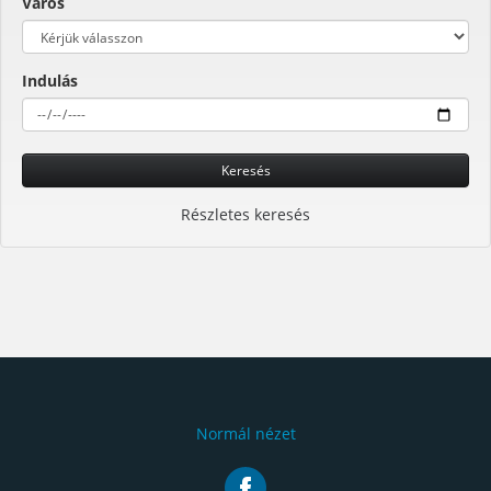
Város
Indulás
Keresés
Részletes keresés
Normál nézet