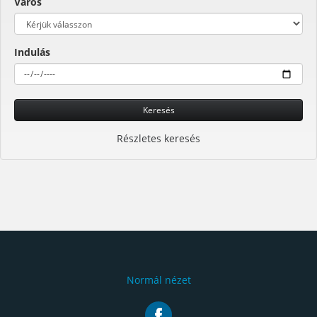
Város
Indulás
Keresés
Részletes keresés
Normál nézet