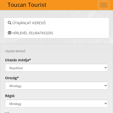
Toucan Tourist
Navig
ÚTAJÁNLAT KERESŐ
HÍRLEVÉL FELIRATKOZÁS
Utazás kereső
Utazás módja*
Ország*
Régió