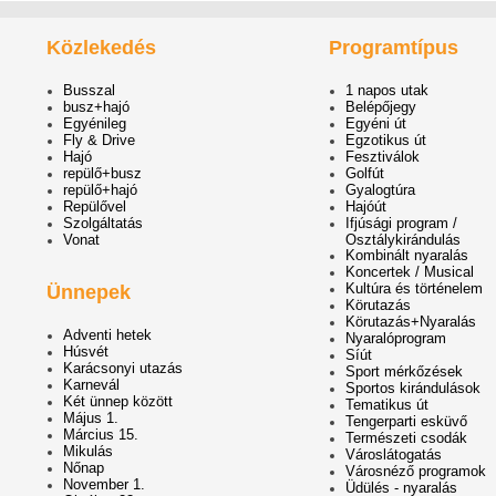
Közlekedés
Programtípus
Busszal
1 napos utak
busz+hajó
Belépőjegy
Egyénileg
Egyéni út
Fly & Drive
Egzotikus út
Hajó
Fesztiválok
repülő+busz
Golfút
repülő+hajó
Gyalogtúra
Repülővel
Hajóút
Szolgáltatás
Ifjúsági program /
Vonat
Osztálykirándulás
Kombinált nyaralás
Koncertek / Musical
Kultúra és történelem
Ünnepek
Körutazás
Körutazás+Nyaralás
Adventi hetek
Nyaralóprogram
Húsvét
Síút
Karácsonyi utazás
Sport mérkőzések
Karnevál
Sportos kirándulások
Két ünnep között
Tematikus út
Május 1.
Tengerparti esküvő
Március 15.
Természeti csodák
Mikulás
Városlátogatás
Nőnap
Városnéző programok
November 1.
Üdülés - nyaralás