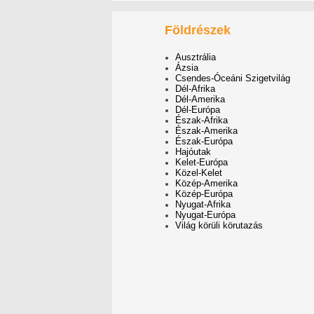
Földrészek
Ausztrália
Ázsia
Csendes-Óceáni Szigetvilág
Dél-Afrika
Dél-Amerika
Dél-Európa
Észak-Afrika
Észak-Amerika
Észak-Európa
Hajóutak
Kelet-Európa
Közel-Kelet
Közép-Amerika
Közép-Európa
Nyugat-Afrika
Nyugat-Európa
Világ körüli körutazás