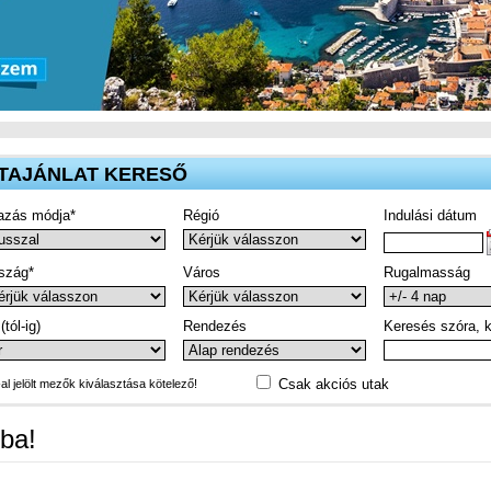
TAJÁNLAT KERESŐ
azás módja*
Régió
Indulási dátum
szág*
Város
Rugalmasság
(tól-ig)
Rendezés
Keresés szóra, k
Csak akciós utak
-al jelölt mezők kiválasztása kötelező!
ba!