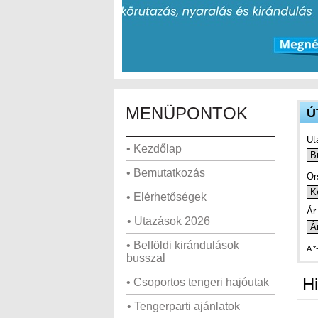
MENÜPONTOK
Ú
Ut
• Kezdőlap
• Bemutatkozás
Or
• Elérhetőségek
Ár 
• Utazások 2026
• Belföldi kirándulások
A *
busszal
Hi
• Csoportos tengeri hajóutak
• Tengerparti ajánlatok