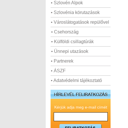
• Szlovén Alpok
• Szlovénia körutazások
• Városlátogatások repülővel
• Csehország
• Külföldi csillagtúrák
• Ünnepi utazások
• Partnerek
• ÁSZF
• Adatvédelmi tájékoztató
Kérjük adja meg e-mail címét