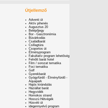
Útjellemző
Adventi út
Aktív pihenés
Augusztus 20
Belépőjegy
Bor - Gasztronómia
Búvárkodás
Családbarát
Csillagtúra
Csoportos út
Élményprogram
Fakultatív program lehetőség
Felnőtt barát hotel
Film / sorozat tematika
Foci tematika
Golf
Gyerekbarát
Gyógyfürdő - Élményfürdő -
Aquapark
Hajós kirándulás
Háziállat barát
Hegyvidék
Homokos strand
Hosszú Hétvégék
Húsvéti út
idegennyelvű program