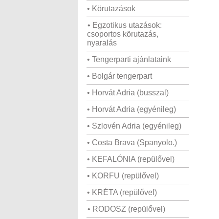
• Körutazások
• Egzotikus utazások:
csoportos körutazás,
nyaralás
• Tengerparti ajánlataink
• Bolgár tengerpart
• Horvát Adria (busszal)
• Horvát Adria (egyénileg)
• Szlovén Adria (egyénileg)
• Costa Brava (Spanyolo.)
• KEFALÓNIA (repülővel)
• KORFU (repülővel)
• KRÉTA (repülővel)
• RODOSZ (repülővel)