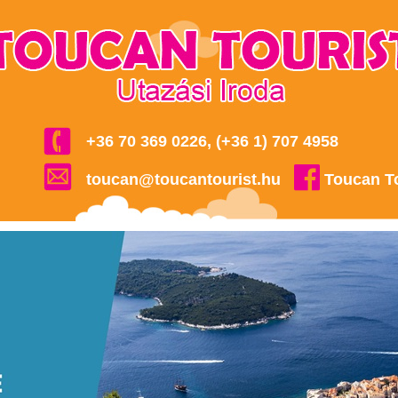
+36 70 369 0226, (+36 1) 707 4958
toucan@toucantourist.hu
Toucan T