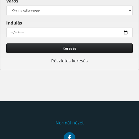
Város
Indulás
Keresés
Részletes keresés
Normál nézet