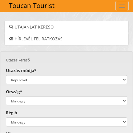
Toucan Tourist
Navig
ÚTAJÁNLAT KERESŐ
HÍRLEVÉL FELIRATKOZÁS
Utazás kereső
Utazás módja*
Ország*
Régió