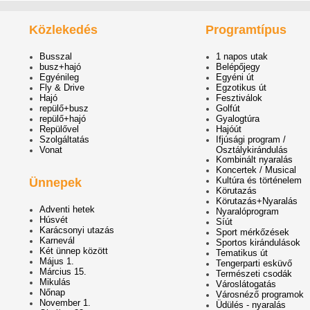
Közlekedés
Programtípus
Busszal
1 napos utak
busz+hajó
Belépőjegy
Egyénileg
Egyéni út
Fly & Drive
Egzotikus út
Hajó
Fesztiválok
repülő+busz
Golfút
repülő+hajó
Gyalogtúra
Repülővel
Hajóút
Szolgáltatás
Ifjúsági program /
Vonat
Osztálykirándulás
Kombinált nyaralás
Koncertek / Musical
Kultúra és történelem
Ünnepek
Körutazás
Körutazás+Nyaralás
Adventi hetek
Nyaralóprogram
Húsvét
Síút
Karácsonyi utazás
Sport mérkőzések
Karnevál
Sportos kirándulások
Két ünnep között
Tematikus út
Május 1.
Tengerparti esküvő
Március 15.
Természeti csodák
Mikulás
Városlátogatás
Nőnap
Városnéző programok
November 1.
Üdülés - nyaralás