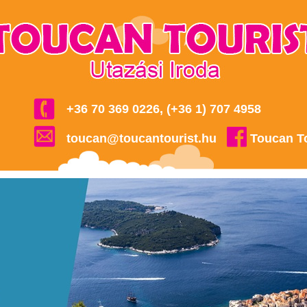
+36 70 369 0226, (+36 1) 707 4958
toucan@toucantourist.hu
Toucan T