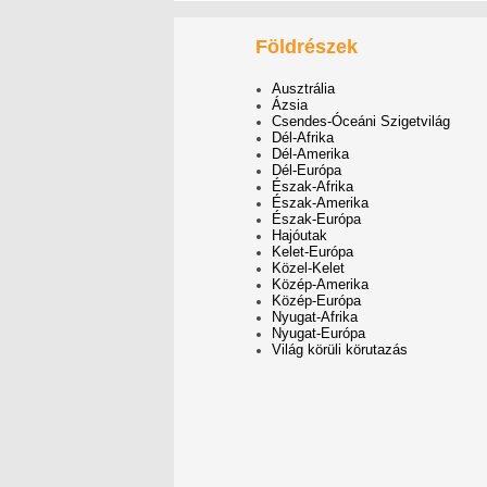
Földrészek
Ausztrália
Ázsia
Csendes-Óceáni Szigetvilág
Dél-Afrika
Dél-Amerika
Dél-Európa
Észak-Afrika
Észak-Amerika
Észak-Európa
Hajóutak
Kelet-Európa
Közel-Kelet
Közép-Amerika
Közép-Európa
Nyugat-Afrika
Nyugat-Európa
Világ körüli körutazás