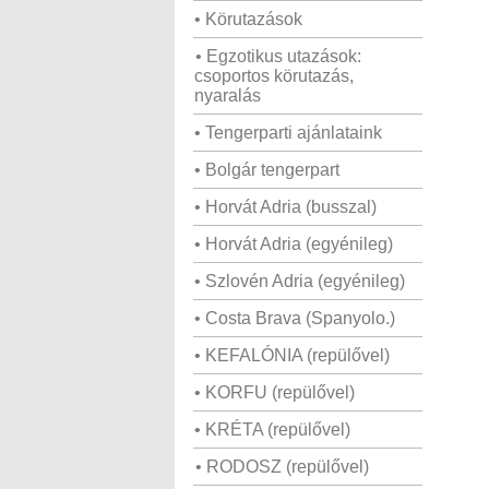
• Körutazások
• Egzotikus utazások:
csoportos körutazás,
nyaralás
• Tengerparti ajánlataink
• Bolgár tengerpart
• Horvát Adria (busszal)
• Horvát Adria (egyénileg)
• Szlovén Adria (egyénileg)
• Costa Brava (Spanyolo.)
• KEFALÓNIA (repülővel)
• KORFU (repülővel)
• KRÉTA (repülővel)
• RODOSZ (repülővel)