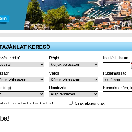
TAJÁNLAT KERESŐ
azás módja*
Régió
Indulási dátum
szág*
Város
Rugalmasság
(tól-ig)
Rendezés
Keresés szóra, k
Csak akciós utak
-al jelölt mezők kiválasztása kötelező!
ba!