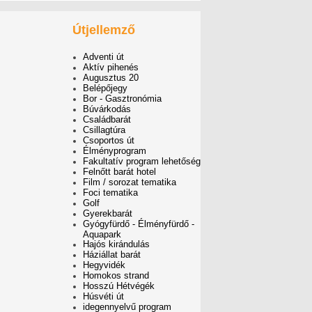
Útjellemző
Adventi út
Aktív pihenés
Augusztus 20
Belépőjegy
Bor - Gasztronómia
Búvárkodás
Családbarát
Csillagtúra
Csoportos út
Élményprogram
Fakultatív program lehetőség
Felnőtt barát hotel
Film / sorozat tematika
Foci tematika
Golf
Gyerekbarát
Gyógyfürdő - Élményfürdő -
Aquapark
Hajós kirándulás
Háziállat barát
Hegyvidék
Homokos strand
Hosszú Hétvégék
Húsvéti út
idegennyelvű program