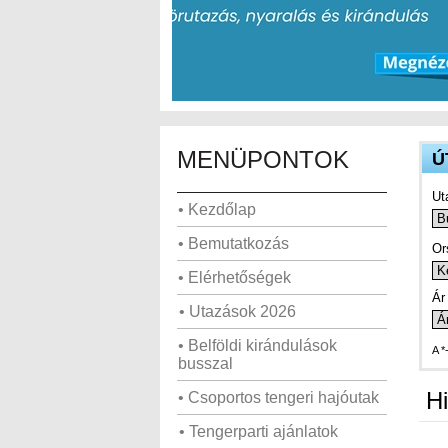
MENÜPONTOK
Ú
Ut
• Kezdőlap
• Bemutatkozás
Or
• Elérhetőségek
Ár 
• Utazások 2026
• Belföldi kirándulások
A *
busszal
Hi
• Csoportos tengeri hajóutak
• Tengerparti ajánlatok