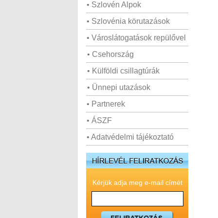
• Szlovén Alpok
• Szlovénia körutazások
• Városlátogatások repülővel
• Csehország
• Külföldi csillagtúrák
• Ünnepi utazások
• Partnerek
• ÁSZF
• Adatvédelmi tájékoztató
Kérjük adja meg e-mail címét