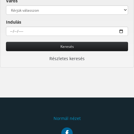
Város
Indulás
Keresés
Részletes keresés
Normál nézet