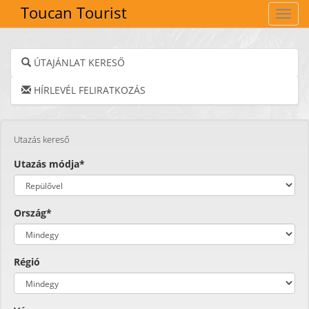
Toucan Tourist
Navig
ÚTAJÁNLAT KERESŐ
HÍRLEVÉL FELIRATKOZÁS
Utazás kereső
Utazás módja*
Ország*
Régió