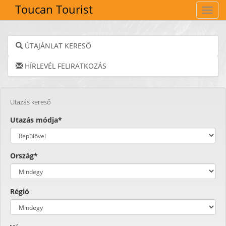
Toucan Tourist
Navig
ÚTAJÁNLAT KERESŐ
HÍRLEVÉL FELIRATKOZÁS
Utazás kereső
Utazás módja*
Ország*
Régió