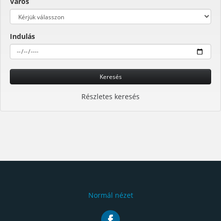
Város
Indulás
Keresés
Részletes keresés
Normál nézet