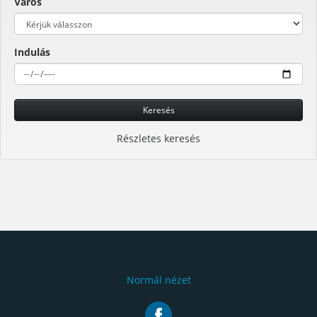
Város
Indulás
Keresés
Részletes keresés
Normál nézet