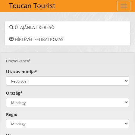
Toucan Tourist
Navig
ÚTAJÁNLAT KERESŐ
HÍRLEVÉL FELIRATKOZÁS
Utazás kereső
Utazás módja*
Ország*
Régió