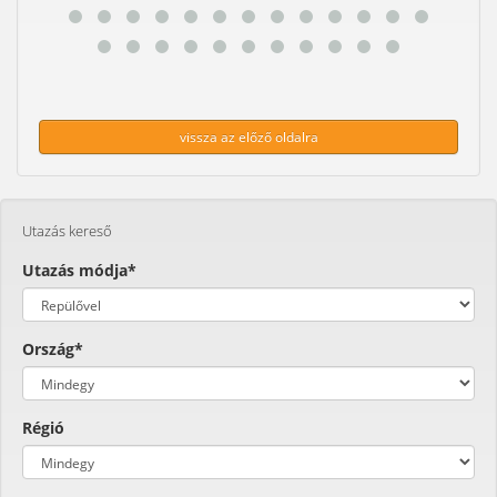
vissza az előző oldalra
Utazás kereső
Utazás módja*
Ország*
Régió