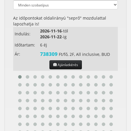
Az időpontokat oldalirányú "seprő" mozdulattal
lapozhatja is!
2026-11-16
-tól
Indulás:
Indul
2026-11-22
-ig
Időtartam:
6 éj
Időta
738309
Ár:
Ár:
Ft/fő, 2F, All inclusive, BUD
Ajánlatkérés