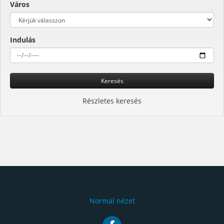
Város
Indulás
Keresés
Részletes keresés
Normál nézet