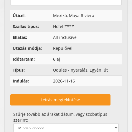
Úticél:
Mexikó, Maya Riviéra
Szállás típus:
Hotel ****
Ellátás:
All inclusive
Utazás módja:
Repülővel
Időtartam:
6 éj
Típus:
Üdülés - nyaralás, Egyéni út
Indulás:
2026-11-16
Leírás megtekintése
Szűrje tovább az árakat dátum, vagy szobatípus
szerint: