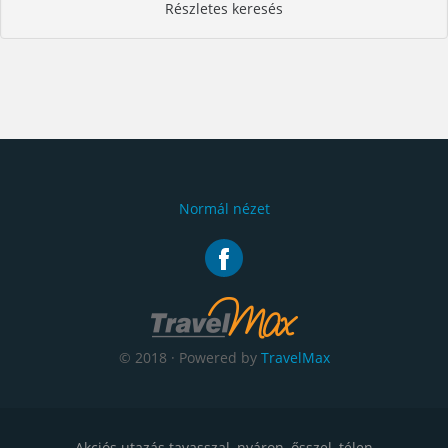
Részletes keresés
Normál nézet
© 2018 · Powered by
TravelMax
Akciós utazás tavasszal, nyáron, ősszel, télen