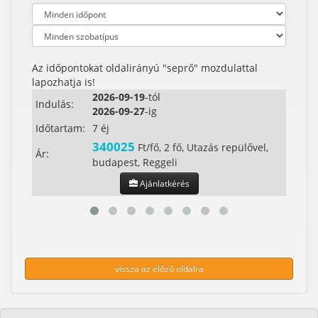
Az időpontokat oldalirányú "seprő" mozdulattal
lapozhatja is!
2026-09-19
-tól
Indulás:
Indul
2026-09-27
-ig
Időtartam:
7 éj
Időta
340025
Ft/fő, 2 fő, Utazás repülővel,
Ár:
Ár:
budapest, Reggeli
Ajánlatkérés
vissza az előző oldalra