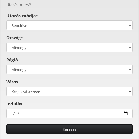
Utazás kereső
Utazás módja*
Ország*
Régió
Város
Indulás
Keresés