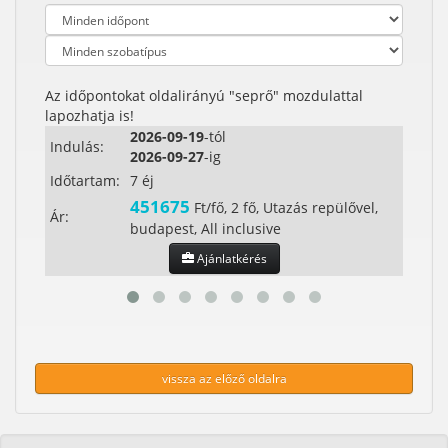
Az időpontokat oldalirányú "seprő" mozdulattal
lapozhatja is!
2026-09-19
-tól
Indulás:
Indul
2026-09-27
-ig
Időtartam:
7 éj
Időta
451675
Ft/fő, 2 fő, Utazás repülővel,
Ár:
Ár:
budapest, All inclusive
Ajánlatkérés
vissza az előző oldalra