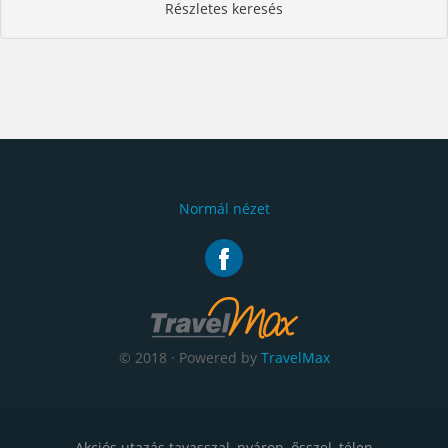
Részletes keresés
Normál nézet
© 2018 · Powered by
TravelMax
Akciós utazás tavasszal, nyáron, ősszel, télen