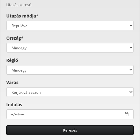
Utazás kereső
Utazás módja*
Ország*
Régió
Város
Indulás
Keresés