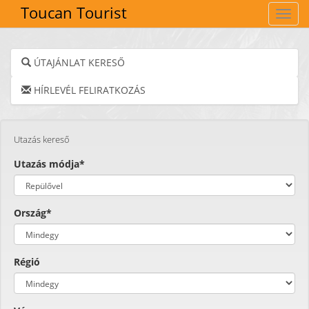
Toucan Tourist
Navig
ÚTAJÁNLAT KERESŐ
HÍRLEVÉL FELIRATKOZÁS
Utazás kereső
Utazás módja*
Ország*
Régió