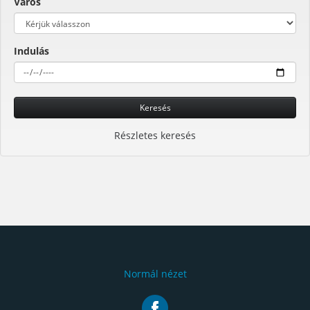
Város
Indulás
Keresés
Részletes keresés
Normál nézet