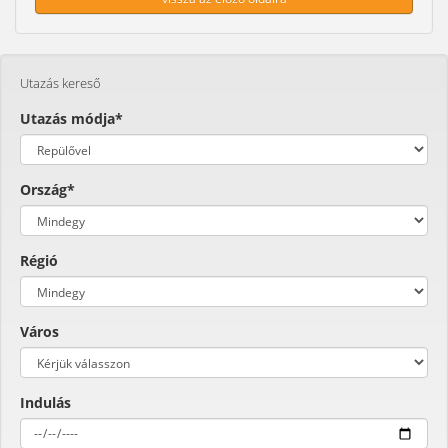
Utazás kereső
Utazás módja*
Ország*
Régió
Város
Indulás