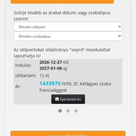
Szűrje tovább az árakat dátum, vagy szobatípus
szerint:
Az időpontokat oldalirányú "seprő" mozdulattal
lapozhatja is!
2026-12-27
-tól
Indulás:
Indul
2027-01-08
-ig
Időtartam:
12 éj
Időta
1433975
Ft/fő, 2F, Kétágyas szoba
Ár:
Ár:
franciaággyal
Ajánlatkérés
vissza az előző oldalra