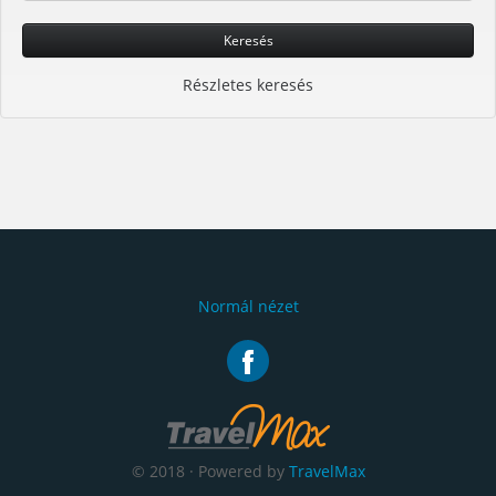
Keresés
Részletes keresés
Normál nézet
© 2018 · Powered by
TravelMax