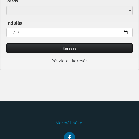
Város
Indulás
Keresés
Részletes keresés
Normál nézet