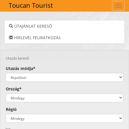
Toucan Tourist
Navig
ÚTAJÁNLAT KERESŐ
HÍRLEVÉL FELIRATKOZÁS
Utazás kereső
Utazás módja*
Ország*
Régió