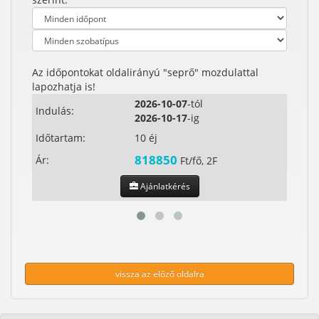
Az időpontokat oldalirányú "seprő" mozdulattal
lapozhatja is!
2026-10-07
-tól
Indulás:
Indul
2026-10-17
-ig
Időtartam:
10 éj
Időta
818850
Ár:
Ár:
Ft/fő, 2F
Ajánlatkérés
vissza az előző oldalra