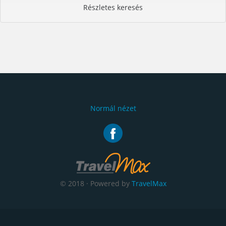
Részletes keresés
Normál nézet
© 2018 · Powered by
TravelMax