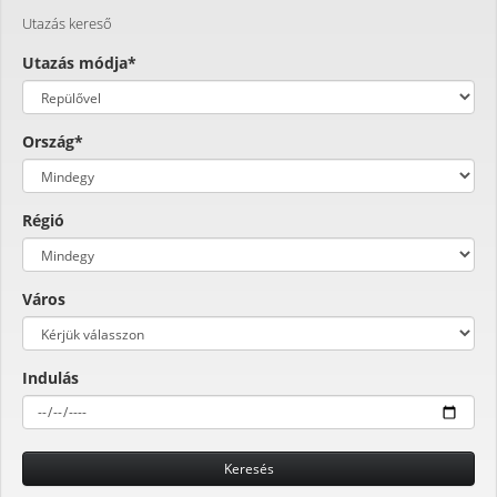
Utazás kereső
Utazás módja*
Ország*
Régió
Város
Indulás
Keresés