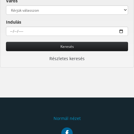
Város
Indulás
Keresés
Részletes keresés
Normál nézet