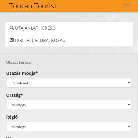
Toucan Tourist
Navig
ÚTAJÁNLAT KERESŐ
HÍRLEVÉL FELIRATKOZÁS
Utazás kereső
Utazás módja*
Ország*
Régió