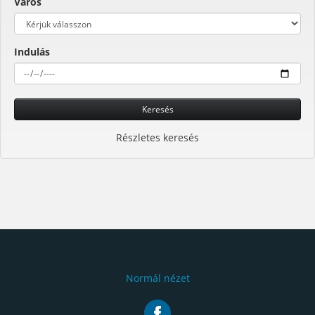
Város
Indulás
Keresés
Részletes keresés
Normál nézet