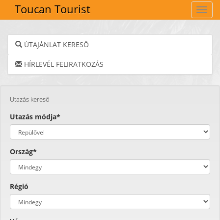
Toucan Tourist
Navig
ÚTAJÁNLAT KERESŐ
HÍRLEVÉL FELIRATKOZÁS
Utazás kereső
Utazás módja*
Ország*
Régió